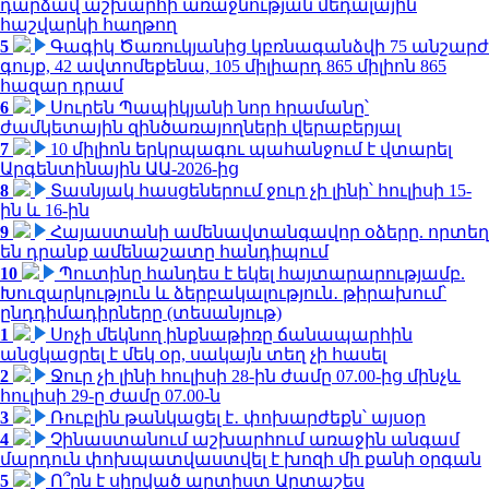
դարձավ աշխարհի առաջնության մեդալային
հաշվարկի հաղթող
5
Գագիկ Ծառուկյանից կբռնագանձվի 75 անշարժ
գույք, 42 ավտոմեքենա, 105 միլիարդ 865 միլիոն 865
հազար դրամ
6
Սուրեն Պապիկյանի նոր հրամանը՝
ժամկետային զինծառայողների վերաբերյալ
7
10 միլիոն երկրպագու պահանջում է վտարել
Արգենտինային ԱԱ-2026-ից
8
Տասնյակ հասցեներում ջուր չի լինի՝ հուլիսի 15-
ին և 16-ին
9
Հայաստանի ամենավտանգավոր օձերը. որտեղ
են դրանք ամենաշատը հանդիպում
10
Պուտինը հանդես է եկել հայտարարությամբ.
Խուզարկություն և ձերբակալություն․ թիրախում՝
ընդդիմադիրները (տեսանյութ)
1
Սոչի մեկնող ինքնաթիռը ճանապարհին
անցկացրել է մեկ օր, սակայն տեղ չի հասել
2
Ջուր չի լինի հուլիսի 28-ին ժամը 07.00-ից մինչև
հուլիսի 29-ը ժամը 07.00-ն
3
Ռուբլին թանկացել է․ փոխարժեքն՝ այսօր
4
Չինաստանում աշխարհում առաջին անգամ
մարդուն փոխպատվաստվել է խոզի մի քանի օրգան
5
Ո՞րն է սիրված արտիստ Արտաշես