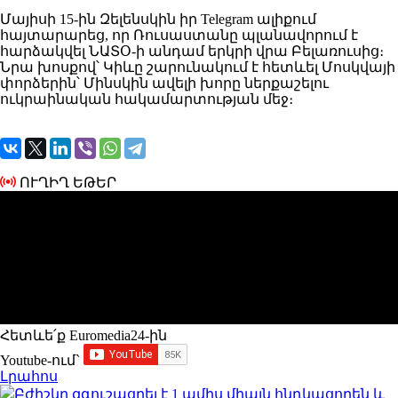
Մայիսի 15-ին Զելենսկին իր Telegram ալիքում
հայտարարեց, որ Ռուսաստանը պլանավորում է
հարձակվել ՆԱՏՕ-ի անդամ երկրի վրա Բելառուսից։
Նրա խոսքով՝ Կիևը շարունակում է հետևել Մոսկվայի
փորձերին՝ Մինսկին ավելի խորը ներքաշելու
ուկրաինական հակամարտության մեջ։
ՈՒՂԻՂ ԵԹԵՐ
Հետևե՛ք Euromedia24-ին
Youtube-ում`
Լրահոս
Բժիշկը զգուշացրել է 1 ամիս միայն հնդկացորեն և