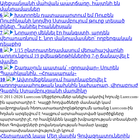
Ալեքսանյանի մահվան պատճառը. հայտնի են
մանրամասներ
6
Խստորեն դատապարտում եմ Ռուբեն
Ռուբինյանի կողմից Ստամբուլում թուրք տեսած
լինելը. Դանիել Իոաննիսյան
7
Նորայրը մեկնել էր հանգստի, արդեն
վերադառնում է. նոր մանրամասներ՝ ողբերգական
դեպքից
8
1/15 ընտրատեղամասում վերահաշվարկի
արդյունքում 19 քվեաթերթիկներից 7-ը ճանաչվել է
վավեր
9
Շառաչուն ապտակ՝ «զորավար» Սուրեն
Պապիկյանին․ «Հրապարակ»
10
Ավտոմեքենայում հայտնաբերվել է
առողջապահության նախկին նախարար, վիրաբույժ
Գագիկ Ստամբուլցյանի մարմինը
© 2011-2026 Lurer.com Մեջբերումներ անելիս ակտիվ հղումը Lurer.com-
ին պարտադիր է: Կայքի հոդվածների մասնակի կամ
ամբողջական հեռուստառադիոընթերցումն առանց Lurer.com-ին
հղման արգելվում է:Կայքում արտահայտված կարծիքները
պարտադիր չէ, որ համընկնեն կայքի խմբագրության տեսակետի
հետ:Գովազդների բովանդակության համար կայքը
պատասխանատվություն չի կրում:
Հետադարձ կապ
Մեր մասին
Գովազդատուներին