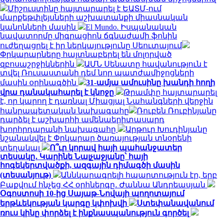
Միշուստինը հայտարարել է ԵԱՏՄ-ում
մարքեթփլեյսների աշխատանքի միասնական
կանոնների մասին
El Mundo. Իսպանական
նավատորմը միգրացիոն ճգնաժամի ֆոնին
ուժեղացրել է իր ներկայությունը Սեուտայում
Փրկարարները հայտնաբերել են մոլորված
զբոսաշրջիկներին
ԱՄՆ Սենատը հավանություն է
տվել Ռուսաստանի դեմ նոր պատժամիջոցների
մասին օրինագծին
31-ամյա ամուսինը խանդի հողի
վրա դանակահարել է կնոջը
Թրամփը հայտարարել
է, որ կարող է դառնալ Միացյալ Նահանգների վերջին
հանրապետական ​​նախագահը
Ռուբեն Ռուբինյանը
դարձել է աշխարհի ամենաերիտասարդ
խորհրդարանի նախագահը
Արթուր Խուդինյանը
նշանակվել է Փրկարար ծառայության տնօրենի
տեղակալ
Ո՞ւր կորավ հայի պահանջատեր
տեսակը․ Կարինե Նալչաջյանը՝ հայի
հոգեկերտվածքի, ազգային դիմագծի մասին
(տեսանյութ)
Աննկարագրելի հպարտություն էր, երբ
Բաքվում հնչեց ՀՀ օրհներգը․ Ժաննա Անդրեասյան
Օգոստոսի 10-ից Սայաթ-Նովայի պողոտայում
երթևեկության կարգը կփոխվի
Ստեփանավանում
ռուս կինը փորձել է ինքնասպանություն գործել