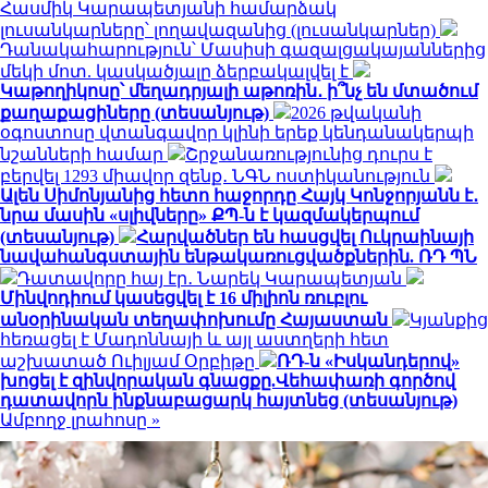
Հասմիկ Կարապետյանի համարձակ
լուսանկարները՝ լողավազանից (լուսանկարներ)
Դանակահարություն՝ Մասիսի գազալցակայաններից
մեկի մոտ. կասկածյալը ձերբակալվել է
Կաթողիկոսը՝ մեղադրյալի աթոռին․ ի՞նչ են մտածում
քաղաքացիները (տեսանյութ)
2026 թվականի
օգոստոսը վտանգավոր կլինի երեք կենդանակերպի
նշանների համար
Շրջանառությունից դուրս է
բերվել 1293 միավոր զենք․ ՆԳՆ ոստիկանություն
Ալեն Սիմոնյանից հետո հաջորդը Հայկ Կոնջորյանն է․
նրա մասին «սլիվները» ՔՊ-ն է կազմակերպում
(տեսանյութ)
Հարվածներ են հասցվել Ուկրաինայի
նավահանգստային ենթակառուցվածքներին. ՌԴ ՊՆ
Դատավորը հայ էր․ Նարեկ Կարապետյան
Մինվոդիում կասեցվել է 16 միլիոն ռուբլու
անօրինական տեղափոխումը Հայաստան
Կյանքից
հեռացել է Մադոննայի և այլ աստղերի հետ
աշխատած Ուիլյամ Օրբիթը
ՌԴ-ն «Իսկանդերով»
խոցել է զինվորական գնացքը.Վեհափառի գործով
դատավորն ինքնաբացարկ հայտնեց (տեսանյութ)
Ամբողջ լրահոսը »