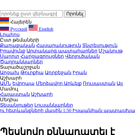
Հայերեն
Русский
English
Լրահոս
Ըստ թեմաների
Քաղաքական
Հասարակություն
Տնտեսություն
Իրավունք
Արտակարգ պատահարներ
Մշակույթ
Սպորտ
Հարցազրույցներ
Վերլուծական
Ծաղրանկարներ
Տարածաշրջան
Արցախ
Թուրքիա
Ադրբեջան
Իրան
Աշխարհ
ԱՄՆ
Եվրոպա
Մերձավոր Արևելք
Ռուսաստան
Այլ
Մամուլ
Հայաստան
Աշխարհ
Մեդիա
Տեսանյութեր
Լուսանկարներ
ւ հետևանքների մասին
1:50
Իսպանիան պատասխան միջ
Պեսկովը քննադատել է