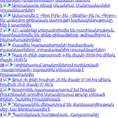
ստացած «տարօրինակ» նամակի մասին
5
Արտակարգ դեպք Սևանում. Մանրամասներ
(լուսանկարներ)
6
Ավարտվել է «Գող Բջե»-ին, «Տեցիկ»-ին ու «Գոջո»-
ին առնչվող քրեական վարույթի նախաքննությունը.
ինչ է պարզվել
7
425 անձինք տեղափոխվել են ոստիկանություն․
հայտնաբերվել են զենք-զինամթերք, թմրամիջոց և
հետախուզվողներ
8
Հասմիկ Կարապետյանի համարձակ
լուսանկարները՝ լողավազանից (լուսանկարներ)
9
Գազ չի լինի օգոստոսի 4-ին ժամը 09:00-ից մինչև
ժամը 18:00-ն
10
Կիլիկիայում կրակոցներով ուղեկցված
«ռազբորկայի» բացառիկ տեսանյութ է
հրապարակվել
1
Ջուր չի լինի հուլիսի 28-ին ժամը 07.00-ից մինչև
հուլիսի 29-ը ժամը 07.00-ն
2
Խստորեն դատապարտում եմ Ռուբեն
Ռուբինյանի կողմից Ստամբուլում թուրք տեսած
լինելը. Դանիել Իոաննիսյան
3
Դերասանին մեղադրում են մանկապղծության
մեջ․ նա ձերբակալվել է
4
Պատմական հաղթանակ․ Հայաստանը