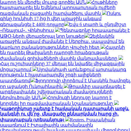
կարող են մերժել մուտք գործել ԱՄՆ
Հութիները
հայտարարել են Եմենում պրոսաուդյան ուժերի
ռազմական բազային հարվածելու մասին
Ոսկու
գինը հունիսի 17-ից ի վեր առաջին անգամ
գերազանցել է 4400 դոլարը
Եվս 6 տարի և ընդմիշտ
«Ռեալում»․ Վինիսիուս
Պենտագոնը հրապարակել է
ԱԹՕ-ների վերաբերյալ նոր նյութեր
Զելենսկին
առաջին անգամ ժամանել է Սերբիա․ սպասվում են
կարևոր բանակցություններ Վուչիչի հետ
Հայտնի
են դարձել Թաիլանդի դպրոցի հրաձգության
ժամանակ զոհվածների մասին մանրամասները
Հայ ուշուիստները 37 մեդալ են նվաճել միջազգային
մրցաշարում
Սլովակիայի արևելքում արտակարգ
դրություն է հայտարարվել շոգի ալիքների
պատճառով
Ֆյոդորովը փորձում է Մասկին համոզել,
որ աջակցի Ուկրաինային
Թրամփը սպառնացել է
արգելափակել շվեյցարական ժամացույցների
ներմուծումը ԱՄՆ
Հորմուզի նեղուցը կարող է
կորցնել իր ռազմավարական նշանակությունը
Կաթողիկոսը չպետք է հայկական դատարանի առջև
կանգնի ու վե՛րջ, մնացածը քննարկման հարց չի․
փաստաբան (տեսանյութ)
Reuters. Իսպանիան
սպառնում է Իտալիային սահմանային
վերահսկողության համար պատասխան միջոցներով