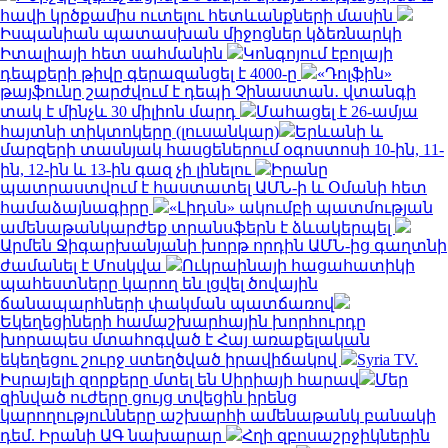
հավի կրծքամիս ուտելու հետևանքների մասին
Իսպանիան պատասխան միջոցներ կձեռնարկի
Իտալիայի հետ սահմանին
Կոնգոյում էբոլայի
դեպքերի թիվը գերազանցել է 4000-ը
«Դոլֆին»
թայֆունը շարժվում է դեպի Չինաստան․ վտանգի
տակ է մինչև 30 միլիոն մարդ
Մահացել է 26-ամյա
հայտնի տիկտոկերը (լուսանկար)
Երևանի և
մարզերի տասնյակ հասցեներում օգոստոսի 10-ին, 11-
ին, 12-ին և 13-ին գազ չի լինելու
Իրանը
պատրաստվում է հաստատել ԱՄՆ-ի և Օմանի հետ
համաձայնագիրը
«Լիդսն» ակումբի պատմության
ամենաթանկարժեք տրանսֆերն է ձևակերպել
Արմեն Ջիգարխանյանի խորթ որդին ԱՄՆ-ից գաղտնի
ժամանել է Մոսկվա
Ուկրաինայի հացահատիկի
պահեստները կարող են լցվել ծովային
ճանապարհների փակման պատճառով
Եկեղեցիների համաշխարհային խորհուրդը
խորապես մտահոգված է Հայ առաքելական
եկեղեցու շուրջ ստեղծված իրավիճակով
Syria TV.
Իսրայելի զորքերը մտել են Սիրիայի հարավ
Մեր
զինված ուժերը ցույց տվեցին իրենց
կարողությունները աշխարհի ամենաթանկ բանակի
դեմ. Իրանի ԱԳ նախարար
Հղի զբոսաշրջիկներին