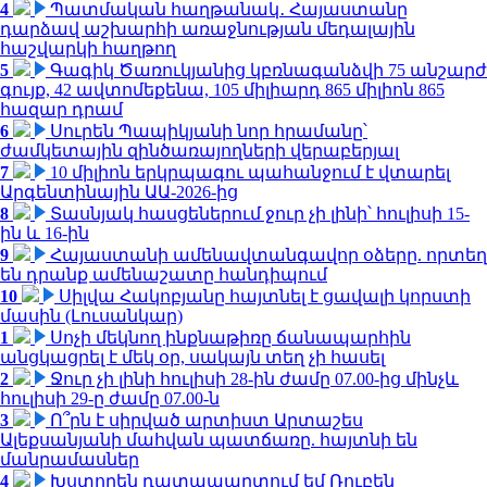
4
Պատմական հաղթանակ․ Հայաստանը
դարձավ աշխարհի առաջնության մեդալային
հաշվարկի հաղթող
5
Գագիկ Ծառուկյանից կբռնագանձվի 75 անշարժ
գույք, 42 ավտոմեքենա, 105 միլիարդ 865 միլիոն 865
հազար դրամ
6
Սուրեն Պապիկյանի նոր հրամանը՝
ժամկետային զինծառայողների վերաբերյալ
7
10 միլիոն երկրպագու պահանջում է վտարել
Արգենտինային ԱԱ-2026-ից
8
Տասնյակ հասցեներում ջուր չի լինի՝ հուլիսի 15-
ին և 16-ին
9
Հայաստանի ամենավտանգավոր օձերը. որտեղ
են դրանք ամենաշատը հանդիպում
10
Սիլվա Հակոբյանը հայտնել է ցավալի կորստի
մասին (Լուսանկար)
1
Սոչի մեկնող ինքնաթիռը ճանապարհին
անցկացրել է մեկ օր, սակայն տեղ չի հասել
2
Ջուր չի լինի հուլիսի 28-ին ժամը 07.00-ից մինչև
հուլիսի 29-ը ժամը 07.00-ն
3
Ո՞րն է սիրված արտիստ Արտաշես
Ալեքսանյանի մահվան պատճառը. հայտնի են
մանրամասներ
4
Խստորեն դատապարտում եմ Ռուբեն