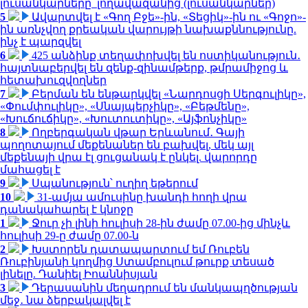
լուսանկարները՝ լողավազանից (լուսանկարներ)
5
Ավարտվել է «Գող Բջե»-ին, «Տեցիկ»-ին ու «Գոջո»-
ին առնչվող քրեական վարույթի նախաքննությունը.
ինչ է պարզվել
6
425 անձինք տեղափոխվել են ոստիկանություն․
հայտնաբերվել են զենք-զինամթերք, թմրամիջոց և
հետախուզվողներ
7
Բերման են ենթարկվել «Նարդոսցի Սերգուլիկը»,
«Փումփուլիկը», «Սնայպերչիկը», «Բեթմենը»,
«Խուճուճիկը», «Խուտուտիկը», «Այֆոնչիկը»
8
Ողբերգական վթար Երևանում․ Գայի
պողոտայում մեքենաներ են բախվել, մեկ այլ
մեքենայի վրա էլ ցուցանակ է ընկել. վարորդը
մահացել է
9
Սպանություն՝ ուղիղ եթերում
10
31-ամյա ամուսինը խանդի հողի վրա
դանակահարել է կնոջը
1
Ջուր չի լինի հուլիսի 28-ին ժամը 07.00-ից մինչև
հուլիսի 29-ը ժամը 07.00-ն
2
Խստորեն դատապարտում եմ Ռուբեն
Ռուբինյանի կողմից Ստամբուլում թուրք տեսած
լինելը. Դանիել Իոաննիսյան
3
Դերասանին մեղադրում են մանկապղծության
մեջ․ նա ձերբակալվել է