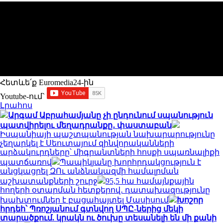
Հետևե՛ք Euromedia24-ին
Youtube-ում`
Լրահոս
Արգամ Աբրահամյանը չի ընդունում սպանություն
պատվիրելու մեղադրանքը․ փաստաբան
Իսպանիայի պաշտպանության նախարարությունը
չեղարկել է Սեուտայում զինվորականների
արձակուրդները՝ միգրանտների հոսքի սպառնալիքի
պատճառով
Պապիկյանը խորհրդակցություն է
անցկացրել ԶՈւ անձնակազմի համալրման
աշխատանքների շուրջ
95,5 հա համայնքային
հողերի օտարման հետքերով․ դատախազությունը
խախտումներ է բացահայտել Մասիսում
Խոշոր
հրդեհ՝ Պռոշյանում գտնվող ՍՊԸ-ներից մեկի
տարածքում. կրակն ու ծուխը տեսանելի են մի քանի