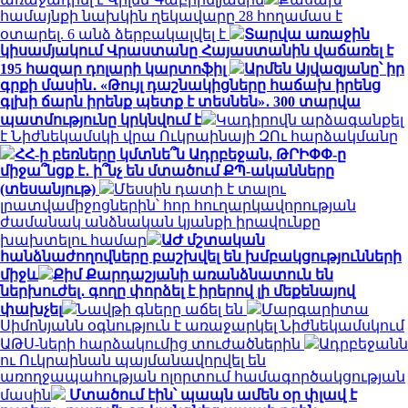
համայնքի նախկին ղեկավարը 28 հողամաս է
օտարել. 6 անձ ձերբակալվել է
Տարվա առաջին
կիսամյակում Վրաստանը Հայաստանին վաճառել է
195 հազար դոլարի կարտոֆիլ
Արմեն Այվազյանը՝ իր
գրքի մասին․ «Թույլ դաշնակիցները հաճախ իրենց
գլխի ճարն իրենք պետք է տեսնեն»․ 300 տարվա
պատմությունը կրկնվում է
Կադիրովն արձագանքել
է Նիժնեկամսկի վրա Ուկրաինայի ԶՈւ հարձակմանը
ՀՀ-ի բեռները կմտնե՞ն Ադրբեջան, ԹՐԻՓՓ-ը
միջա՞նցք է․ ի՞նչ են մտածում ՔՊ-ականները
(տեսանյութ)
Մեսսին դատի է տալու
լրատվամիջոցներին՝ հոր հուղարկավորության
ժամանակ անձնական կյանքի իրավունքը
խախտելու համար
ԱԺ մշտական
հանձնաժողովները բաշխվել են խմբակցությունների
միջև
Քիմ Քարդաշյանի առանձնատուն են
ներխուժել․ գողը փորձել է իրերով լի մեքենայով
փախչել
Նավթի գները աճել են
Մարգարիտա
Սիմոնյանն օգնություն է առաջարկել Նիժնեկամսկում
ԱԹՍ-ների հարձակումից տուժածներին
Ադրբեջանն
ու Ուկրաինան պայմանավորվել են
առողջապահության ոլորտում համագործակցության
մասին
Մտածում էին՝ պապն ամեն օր փլավ է