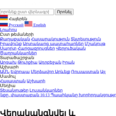
Հայերեն
Русский
English
Լրահոս
Ըստ թեմաների
Քաղաքական
Հասարակություն
Տնտեսություն
Իրավունք
Արտակարգ պատահարներ
Մշակույթ
Սպորտ
Հարցազրույցներ
Վերլուծական
Ծաղրանկարներ
Տարածաշրջան
Արցախ
Թուրքիա
Ադրբեջան
Իրան
Աշխարհ
ԱՄՆ
Եվրոպա
Մերձավոր Արևելք
Ռուսաստան
Այլ
Մամուլ
Հայաստան
Աշխարհ
Մեդիա
Տեսանյութեր
Լուսանկարներ
քը․ փաստաբան
16:13
Պապիկյանը խորհրդակցություն 
Վերականգնվել և