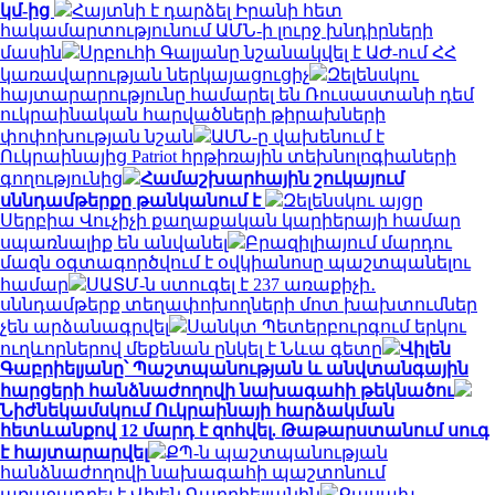
կմ-ից
Հայտնի է դարձել Իրանի հետ
հակամարտությունում ԱՄՆ-ի լուրջ խնդիրների
մասին
Սրբուհի Գալյանը նշանակվել է ԱԺ-ում ՀՀ
կառավարության ներկայացուցիչ
Զելենսկու
հայտարարությունը համարել են Ռուսաստանի դեմ
ուկրաինական հարվածների թիրախների
փոփոխության նշան
ԱՄՆ-ը վախենում է
Ուկրաինայից Patriot հրթիռային տեխնոլոգիաների
գողությունից
Համաշխարհային շուկայում
սննդամթերքը թանկանում է
Զելենսկու այցը
Սերբիա Վուչիչի քաղաքական կարիերայի համար
սպառնալիք են անվանել
Բրազիլիայում մարդու
մազն օգտագործվում է օվկիանոսը պաշտպանելու
համար
ՍԱՏՄ-ն ստուգել է 237 առաքիչի․
սննդամթերք տեղափոխողների մոտ խախտումներ
չեն արձանագրվել
Սանկտ Պետերբուրգում երկու
ուղևորներով մեքենան ընկել է Նևա գետը
Վիլեն
Գաբրիելյանը՝ Պաշտպանության և անվտանգային
հարցերի հանձնաժողովի նախագահի թեկնածու
Նիժնեկամսկում Ուկրաինայի հարձակման
հետևանքով 12 մարդ է զոհվել. Թաթարստանում սուգ
է հայտարարվել
ՔՊ-ն պաշտպանության
հանձնաժողովի նախագահի պաշտոնում
առաջադրել է Վիլեն Գաբրիելյանին
Քասախ