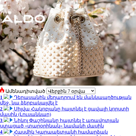
Ամենադիտված
1
Դերասանին մեղադրում են մանկապղծության
մեջ․ նա ձերբակալվել է
2
Սիլվա Հակոբյանը հայտնել է ցավալի կորստի
մասին (Լուսանկար)
3
Նիկոլ Փաշինյանը հայտնել է առավոտյան
ստացած «տարօրինակ» նամակի մասին
4
Հասմիկ Կարապետյանի համարձակ