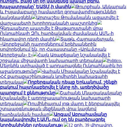
ուտելու, բայց մի օր կանգնեց պապի բգին.
Խաչատրյանը՝ ԵԱՏՄ-ի մասին
Թուրքիան, Անկարան
և Իսլամաբադը համատեղ զորավարժություններ
կանցկացնեն
Արտաշես Թումանյանն ազատվել է
վարչապետի խորհրդականի պաշտոնից
Գնդապետը պատմել է Թաթարստանի վրա
Ուկրաինայի ԶՈւ հարձակման ժամանակ ԱՄՆ-ի
հնարավոր դերի մասին
Տաթև Հայրապետյան․
«Ադրբեջանի դպրոցներում երեխաներին
սովորեցնում են, որ Հայաստանը «Արևմտյան
Ադրբեջան» է»
Հայկ Առաքելյանը նշանակվել է
շրջակա միջավայրի նախարարի տեղակալ
Politico.
Մելոնին ստիպված է արդարացնել Ուկրաինային իր
աջակցությունը
Վահան Միսակյանը նշանակվել է
ՀՀ քաղաքաշինության կոմիտեի նախագահի
տեղակալ
Ողբերգական դեպք Երևանում․ շենքի
բակում հայտնաբերվել է կնոջ դի․ առեղծվածը
պարզում է քննությունը
Շահանե Մնացականյանը
նշանակվել է առողջապահության նախարարի
տեղակալ
Ռումինիայում յոթ մարդ է ձերբակալվել
շտապօգնության մեքենայի վրա կացնով
հարձակման համար
Արգամ Աբրահամյանը
կալանավորվել է.ԱՄՆ-ում օդ են բարձրացրել
կործանիչներ (տեսանյութ)
12 զոհ, 39 վիրավոր.