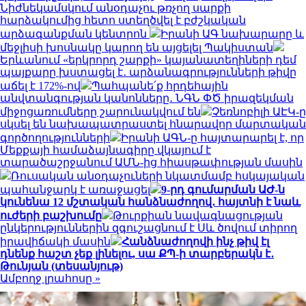
Նիժնեկամսկում անօդաչու թռչող սարքի
հարձակումից հետո ստեղծվել է բժշկական
արձագանքման կենտրոն
Իրանի ԱԳ նախարարը և
մեջլիսի խոսնակը կարող են այցելել Պակիստան
Երևանում «երկրորդ շարքի» կայանատեղիների դեմ
պայքարը խստացել է․ արձանագրությունների թիվը
աճել է 172%-ով
Պահպանե՛ք հրդեհային
անվտանգության կանոնները․ ՆԳՆ ՓԾ իրազեկման
միջոցառումները շարունակվում են
Չեռնոբիլի ԱԷԿ-ը
սկսել են նախապատրաստել հնարավոր մարտական
գործողությունների
Իրանի ԱԳՆ-ը հայտարարել է, որ
Մեքքայի համաձայնագիրը վկայում է
տարածաշրջանում ԱՄՆ-ից հիասթափության մասին
Ռուսական անօդաչուների նկատմամբ հսկայական
պահանջարկ է առաջացել
9-րդ գումարման ԱԺ-ն
կունենա 12 մշտական հանձնաժողով․ հայտնի է նաև
ուժերի բաշխումը
Թուրքիան նավագնացության
ընկերություններին զգուշացնում է Սև ծովում տիրող
իրավիճակի մասին
Հանձնաժողովի ինչ թիվ էլ
դնենք հաշտ չեք լինելու, սա ՔՊ-ի տարբերակն է․
Թունյան (տեսանյութ)
Ամբողջ լրահոսը »