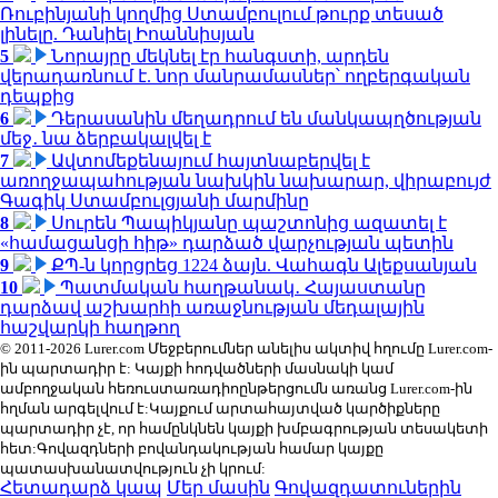
Ռուբինյանի կողմից Ստամբուլում թուրք տեսած
լինելը. Դանիել Իոաննիսյան
5
Նորայրը մեկնել էր հանգստի, արդեն
վերադառնում է. նոր մանրամասներ՝ ողբերգական
դեպքից
6
Դերասանին մեղադրում են մանկապղծության
մեջ․ նա ձերբակալվել է
7
Ավտոմեքենայում հայտնաբերվել է
առողջապահության նախկին նախարար, վիրաբույժ
Գագիկ Ստամբուլցյանի մարմինը
8
Սուրեն Պապիկյանը պաշտոնից ազատել է
«համացանցի հիթ» դարձած վարչության պետին
9
ՔՊ-ն կորցրեց 1224 ձայն. Վահագն Ալեքսանյան
10
Պատմական հաղթանակ․ Հայաստանը
դարձավ աշխարհի առաջնության մեդալային
հաշվարկի հաղթող
© 2011-2026 Lurer.com Մեջբերումներ անելիս ակտիվ հղումը Lurer.com-
ին պարտադիր է: Կայքի հոդվածների մասնակի կամ
ամբողջական հեռուստառադիոընթերցումն առանց Lurer.com-ին
հղման արգելվում է:Կայքում արտահայտված կարծիքները
պարտադիր չէ, որ համընկնեն կայքի խմբագրության տեսակետի
հետ:Գովազդների բովանդակության համար կայքը
պատասխանատվություն չի կրում:
Հետադարձ կապ
Մեր մասին
Գովազդատուներին