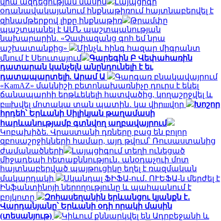
վրա ազդեցության մասին
Լայպցիգի
օդանավակայանում ինքնաթիռում հայտնաբերվել է
զինամթերքով լիքը ինքնաթիռ
Թրամփը
պաշտպանել է ԱՄՆ պաշտպանության
նախարարին․ «Չափազանց գոհ եմ նրա
աշխատանքից»
Մինչև հինգ հազար միգրանտ
մնում է Սեուտայում
Գարեգին Բ Վեփահառին
դատարան կանչելն անընդունելի է եւ
դատապարտելի. Արամ Ա
Գարգառ բնակավայրում
«KamAZ» մակնիշի բետոնախառնիչը դուրս է եկել
ճանապարհի երթևեկելի հատվածից, կողաշրջվել և
բшխվել մոտակա տան պատին․ կա վիրшվոր
Խոշոր
հրդեհ՝ Երևանի Սիլիկյան թաղամասի
հարևանությամբ գտնվող աղբավայրում
Կոբախիձե. Վրաստանի դռները բաց են բոլոր
զբոսաշրջիկների համար, այդ թվում՝ Ռուսաստանից
ժամանածների
Լայպցիգում տեղի ունեցած
միջադեպի հետաքննություն․ անօդաչուի մոտ
հայտնաբերված պայթուցիկը եղել է ռազմական
մակարդակի
Սկանդալ ՖԻՖԱ-ում․ ՈՒԵՖԱ-ն մերժել է
Ինֆանտինոյի ներողությունը և պահպանում է
բոյկոտը
Զոհասեղանին երևանցու կյանքն է․
Վարդանյանը՝ Երևանի օդի որակի մասին
(տեսանյութ)
Կիևում քննարկվել են Ադրբեջանի և