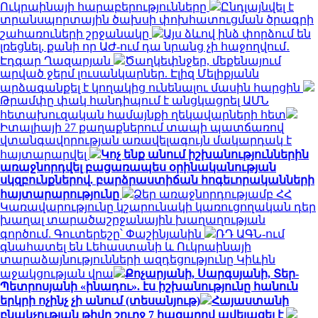
Ուկրաինայի հարաբերությունները
Ընդլայնվել է
տրանսպորտային ծախսի փոխհատուցման ծրագրի
շահառուների շրջանակը
Այս ձևով ինձ փորձում են
լռեցնել, քանի որ ԱԺ-ում դա նրանց չի հաջողվում․
Էդգար Ղազարյան
Ծաղկեփնջեր, մեքենայում
արված ջերմ լուսանկարներ. Էլիզ Մելիքյանն
արձագանքել է կողակից ունենալու մասին հարցին
Թրամփը փակ հանդիպում է անցկացրել ԱՄՆ
հետախուզական համայնքի ղեկավարների հետ
Իտալիայի 27 քաղաքներում տապի պատճառով
վտանգավորության առավելագույն մակարդակ է
հայտարարվել
Կոչ ենք անում իշխանություններին
առաջնորդվել բացառապես օրինականության
սկզբունքներով. բարձրաստիճան հոգեւորականների
հայտարարությունը
Ձեր առաջնորդությամբ ՀՀ
Կառավարությունը կշարունակի կառուցողական դեր
խաղալ տարածաշրջանային խաղաղության
գործում. Գուտերեշը՝ Փաշինյանին
ՌԴ ԱԳՆ-ում
գնահատել են Լեհաստանի և Ուկրաինայի
տարաձայնությունների ազդեցությունը Կիևին
աջակցության վրա
Քոչարյանի, Սարգսյանի, Տեր-
Պետրոսյանի «ինադու». էս իշխանությունը հանուն
երկրի ոչինչ չի անում (տեսանյութ)
Հայաստանի
բնակչության թիվը շուրջ 7 հազարով ավելացել է