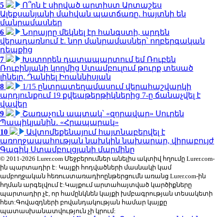
5
Ո՞րն է սիրված արտիստ Արտաշես
Ալեքսանյանի մահվան պատճառը. հայտնի են
մանրամասներ
6
Նորայրը մեկնել էր հանգստի, արդեն
վերադառնում է. նոր մանրամասներ՝ ողբերգական
դեպքից
7
Խստորեն դատապարտում եմ Ռուբեն
Ռուբինյանի կողմից Ստամբուլում թուրք տեսած
լինելը. Դանիել Իոաննիսյան
8
1/15 ընտրատեղամասում վերահաշվարկի
արդյունքում 19 քվեաթերթիկներից 7-ը ճանաչվել է
վավեր
9
Շառաչուն ապտակ՝ «զորավար» Սուրեն
Պապիկյանին․ «Հրապարակ»
10
Ավտոմեքենայում հայտնաբերվել է
առողջապահության նախկին նախարար, վիրաբույժ
Գագիկ Ստամբուլցյանի մարմինը
© 2011-2026 Lurer.com Մեջբերումներ անելիս ակտիվ հղումը Lurer.com-
ին պարտադիր է: Կայքի հոդվածների մասնակի կամ
ամբողջական հեռուստառադիոընթերցումն առանց Lurer.com-ին
հղման արգելվում է:Կայքում արտահայտված կարծիքները
պարտադիր չէ, որ համընկնեն կայքի խմբագրության տեսակետի
հետ:Գովազդների բովանդակության համար կայքը
պատասխանատվություն չի կրում: