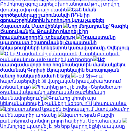
Քիմիկոսը զգուշացրել է խոհանոցում թույլ տրվող
վտանգավոր սխալի մասին
Եթե նման
գործելակերպը շարունակվի ՌԴ-ն իր
զբոսաշրջիկներին խորհուրդ կտա չայցելել
Հայաստան. Մատվիենկո
Նոր մեղադրանք՝ Գագիկ
Ծառուկյանին. Թրամփը ընտրել է իր
իրավահաջորդին (տեսանյութ)
Ռուսաստանը
պատրաստ է շարունակել Հայաստանի
երկաթուղիների կոնցեսիոն կառավարումը. Օվերչուկ
Օլեգ Գազմանովը քննադատել է արհեստական
բանականությամբ ստեղծված երգերը
ԱԺ
պատգամավորի հոր հոգեհանգստին մասնակցելու
ժամանակ Գորիսի էկոպարեկային ծառայության
պետը հանկարծամահ է եղել
«Էմ Ջի»-ում
հայտնաբերվել է 38 վարչական իրավախախտում
(տեսանյութ)
Պուտինը թույլ է տվել «Շերեմետևո»
օդանավակայանի պետական բաժնեմասի
մասնավորեցումը
Գումարը կհոսի այս
կենդանակերպի նշանների ձեռքը. ո՞վ կհարստանա
Լեհաստանում կբացեն Եվրոպայում Աստվածամոր
ամենաբարձր արձանը
Ազատություն Բաքվի
բանտերում գտնվող բոլոր հայերին․ Աբրահամյան
Սոմնոլոգը պատմել է, թե երբ կարող է քնի պակասը