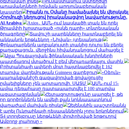
օգտակար լինել
Ռուսաստանում կստեղծվի
ադամանդների հղկման արդյունաբերական
կլաստեր
Իրանն ու Օմանը համաձայնել են վերսկսել
Հորմուզի նեղուցով իրականացվող նավարկությունը․
Al Arabiya
Axios․ ԱՄՆ-ում կասկածի տակ են դրել
Թրամփի խոստացած «ոսկե դարի» տնտեսական
ծրագրերը
Տավուշի պարեկները հայտնաբերել են
անկանոն երթևեկող «Նիվան» (տեսանյութ)
Փրկարարներն աղբակույտի տակից դուրս են բերել
քաղաքացուն․ վերջինս հիվանդանոցում մահացել է
Ալլա Պուգաչովան ֆինանսական խնդիրների
պատճառով մտածում է բեմ վերադառնալու մասին
Բրիտանիայի ափերի մոտ հայտնաբերվել է 162
տարվա վաղեմության Guinness գարեջուր
«Օձուն»
ապրանքանիշի գազավորված զովացուցիչ
ըմպելիքները չեն արտադրվի. ՍԱՏՄ
ԱՄՆ-ում 15-
ամյա դեռահասը դատապարտվել է 100 տարվա
ազատազրկման
Հետազոտությունը պարզել է, թե
որ գործոններն են ավելի քան կրկնապատկում
վաղաժամ մահվան ռիսկը
Զելենսկին պաշտոնանկ
է արել Ուկրաինայի դեսպաններին չորս երկրներում
Տ4 տրոլեյբուսը կերթևեկի փոփոխված երթուղով
Ամբողջ լրահոսը »