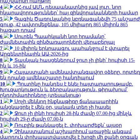
հաշվարկի հաղթող
4
ՀՀ-ում ԱՄՆ դեսպանատնից լավ լուր․ նոր
հնարավորություններ՝ հայ զինվորականների համար
5
Գագիկ Ծառուկյանից կբռնագանձվի 75 անշարժ
գույք, 42 ավտոմեքենա, 105 միլիարդ 865 միլիոն 865
հազար դրամ
6
Սուրեն Պապիկյանի նոր հրամանը՝
ժամկետային զինծառայողների վերաբերյալ
7
10 միլիոն երկրպագու պահանջում է վտարել
Արգենտինային ԱԱ-2026-ից
8
Տասնյակ հասցեներում ջուր չի լինի՝ հուլիսի 15-
ին և 16-ին
9
Հայաստանի ամենավտանգավոր օձերը. որտեղ
են դրանք ամենաշատը հանդիպում
10
Պուտինը հանդես է եկել հայտարարությամբ.
Խուզարկություն և ձերբակալություն․ թիրախում՝
ընդդիմադիրները (տեսանյութ)
1
Սոչի մեկնող ինքնաթիռը ճանապարհին
անցկացրել է մեկ օր, սակայն տեղ չի հասել
2
Ջուր չի լինի հուլիսի 28-ին ժամը 07.00-ից մինչև
հուլիսի 29-ը ժամը 07.00-ն
3
Ռուբլին թանկացել է․ փոխարժեքն՝ այսօր
4
Չինաստանում աշխարհում առաջին անգամ
մարդուն փոխպատվաստվել է խոզի մի քանի օրգան