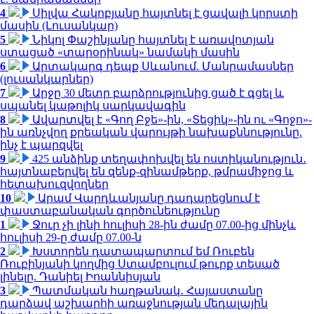
4
Սիլվա Հակոբյանը հայտնել է ցավալի կորստի
մասին (Լուսանկար)
5
Նիկոլ Փաշինյանը հայտնել է առավոտյան
ստացած «տարօրինակ» նամակի մասին
6
Արտակարգ դեպք Սևանում. Մանրամասներ
(լուսանկարներ)
7
Արջը 30 մետր բարձրությունից ցած է գցել և
սպանել կաթոլիկ սարկավագին
8
Ավարտվել է «Գող Բջե»-ին, «Տեցիկ»-ին ու «Գոջո»-
ին առնչվող քրեական վարույթի նախաքննությունը.
ինչ է պարզվել
9
425 անձինք տեղափոխվել են ոստիկանություն․
հայտնաբերվել են զենք-զինամթերք, թմրամիջոց և
հետախուզվողներ
10
Արամ Վարդևանյանը դադարեցնում է
փաստաբանական գործունեությունը
1
Ջուր չի լինի հուլիսի 28-ին ժամը 07.00-ից մինչև
հուլիսի 29-ը ժամը 07.00-ն
2
Խստորեն դատապարտում եմ Ռուբեն
Ռուբինյանի կողմից Ստամբուլում թուրք տեսած
լինելը. Դանիել Իոաննիսյան
3
Պատմական հաղթանակ․ Հայաստանը
դարձավ աշխարհի առաջնության մեդալային