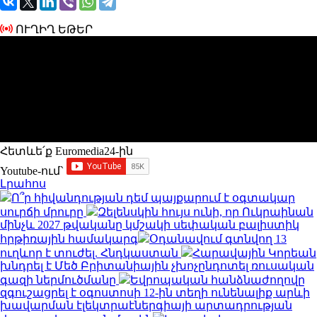
ՈՒՂԻՂ ԵԹԵՐ
Հետևե՛ք Euromedia24-ին
Youtube-ում`
Լրահոս
Ո՞ր հիվանդության դեմ պայքարում է օգտակար
սուրճի մրուրը
Զելենսկին հույս ունի, որ Ուկրաինան
մինչև 2027 թվականը կմշակի սեփական բալիստիկ
հրթիռային համակարգ
Օդանավում գտնվող 13
ուղևոր է տուժել. Հնդկաստան
Հարավային Կորեան
խնդրել է Մեծ Բրիտանիային չխոչընդոտել ռուսական
գազի ներմուծմանը
Եվրոպական հանձնաժողովը
զգուշացրել է օգոստոսի 12-ին տեղի ունենալիք արևի
խավարման էլեկտրաէներգիայի արտադրության