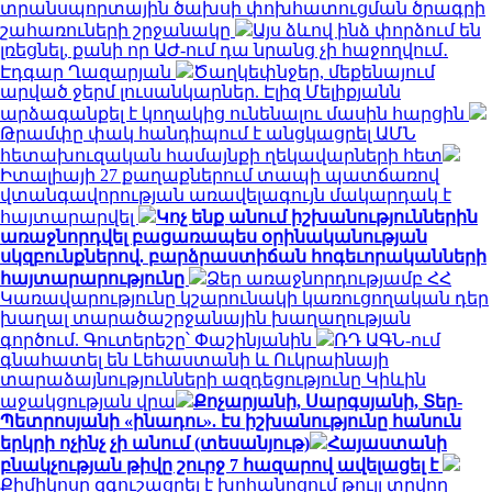
տրանսպորտային ծախսի փոխհատուցման ծրագրի
շահառուների շրջանակը
Այս ձևով ինձ փորձում են
լռեցնել, քանի որ ԱԺ-ում դա նրանց չի հաջողվում․
Էդգար Ղազարյան
Ծաղկեփնջեր, մեքենայում
արված ջերմ լուսանկարներ. Էլիզ Մելիքյանն
արձագանքել է կողակից ունենալու մասին հարցին
Թրամփը փակ հանդիպում է անցկացրել ԱՄՆ
հետախուզական համայնքի ղեկավարների հետ
Իտալիայի 27 քաղաքներում տապի պատճառով
վտանգավորության առավելագույն մակարդակ է
հայտարարվել
Կոչ ենք անում իշխանություններին
առաջնորդվել բացառապես օրինականության
սկզբունքներով. բարձրաստիճան հոգեւորականների
հայտարարությունը
Ձեր առաջնորդությամբ ՀՀ
Կառավարությունը կշարունակի կառուցողական դեր
խաղալ տարածաշրջանային խաղաղության
գործում. Գուտերեշը՝ Փաշինյանին
ՌԴ ԱԳՆ-ում
գնահատել են Լեհաստանի և Ուկրաինայի
տարաձայնությունների ազդեցությունը Կիևին
աջակցության վրա
Քոչարյանի, Սարգսյանի, Տեր-
Պետրոսյանի «ինադու». էս իշխանությունը հանուն
երկրի ոչինչ չի անում (տեսանյութ)
Հայաստանի
բնակչության թիվը շուրջ 7 հազարով ավելացել է
Քիմիկոսը զգուշացրել է խոհանոցում թույլ տրվող