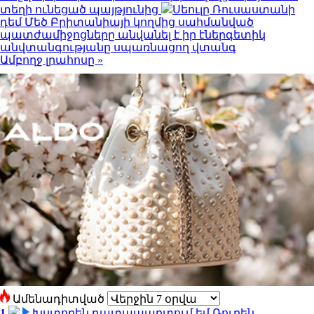
տեղի ունեցած պայթյունից
Սեուլը Ռուսաստանի
դեմ Մեծ Բրիտանիայի կողմից սահմանված
պատժամիջոցները անվանել է իր էներգետիկ
անվտանգությանը սպառնացող վտանգ
Ամբողջ լրահոսը »
Ամենադիտված
1
Խստորեն դատապարտում եմ Ռուբեն