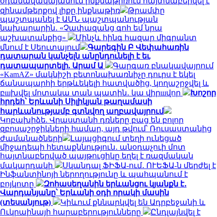
օդանավակայանում ինքնաթիռում հայտնաբերվել է
զինամթերքով լիքը ինքնաթիռ
Թրամփը
պաշտպանել է ԱՄՆ պաշտպանության
նախարարին․ «Չափազանց գոհ եմ նրա
աշխատանքից»
Մինչև հինգ հազար միգրանտ
մնում է Սեուտայում
Գարեգին Բ Վեփահառին
դատարան կանչելն անընդունելի է եւ
դատապարտելի. Արամ Ա
Գարգառ բնակավայրում
«KamAZ» մակնիշի բետոնախառնիչը դուրս է եկել
ճանապարհի երթևեկելի հատվածից, կողաշրջվել և
բшխվել մոտակա տան պատին․ կա վիրшվոր
Խոշոր
հրդեհ՝ Երևանի Սիլիկյան թաղամասի
հարևանությամբ գտնվող աղբավայրում
Կոբախիձե. Վրաստանի դռները բաց են բոլոր
զբոսաշրջիկների համար, այդ թվում՝ Ռուսաստանից
ժամանածների
Լայպցիգում տեղի ունեցած
միջադեպի հետաքննություն․ անօդաչուի մոտ
հայտնաբերված պայթուցիկը եղել է ռազմական
մակարդակի
Սկանդալ ՖԻՖԱ-ում․ ՈՒԵՖԱ-ն մերժել է
Ինֆանտինոյի ներողությունը և պահպանում է
բոյկոտը
Զոհասեղանին երևանցու կյանքն է․
Վարդանյանը՝ Երևանի օդի որակի մասին
(տեսանյութ)
Կիևում քննարկվել են Ադրբեջանի և
Ուկրաինայի հարաբերությունները
Ընդլայնվել է