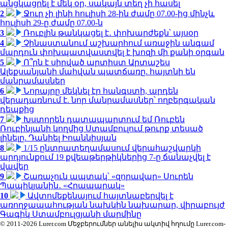
անցկացրել է մեկ օր, սակայն տեղ չի հասել
2
Ջուր չի լինի հուլիսի 28-ին ժամը 07.00-ից մինչև
հուլիսի 29-ը ժամը 07.00-ն
3
Ռուբլին թանկացել է․ փոխարժեքն՝ այսօր
4
Չինաստանում աշխարհում առաջին անգամ
մարդուն փոխպատվաստվել է խոզի մի քանի օրգան
5
Ո՞րն է սիրված արտիստ Արտաշես
Ալեքսանյանի մահվան պատճառը. հայտնի են
մանրամասներ
6
Նորայրը մեկնել էր հանգստի, արդեն
վերադառնում է. նոր մանրամասներ՝ ողբերգական
դեպքից
7
Խստորեն դատապարտում եմ Ռուբեն
Ռուբինյանի կողմից Ստամբուլում թուրք տեսած
լինելը. Դանիել Իոաննիսյան
8
1/15 ընտրատեղամասում վերահաշվարկի
արդյունքում 19 քվեաթերթիկներից 7-ը ճանաչվել է
վավեր
9
Շառաչուն ապտակ՝ «զորավար» Սուրեն
Պապիկյանին․ «Հրապարակ»
10
Ավտոմեքենայում հայտնաբերվել է
առողջապահության նախկին նախարար, վիրաբույժ
Գագիկ Ստամբուլցյանի մարմինը
© 2011-2026 Lurer.com Մեջբերումներ անելիս ակտիվ հղումը Lurer.com-