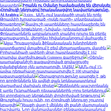
ադամանդների հղկման արդյունաբերական
կլաստեր
Իրանն ու Օմանը համաձայնել են վերսկսել
Հորմուզի նեղուցով իրականացվող նավարկությունը․
Al Arabiya
Axios․ ԱՄՆ-ում կասկածի տակ են դրել
Թրամփի խոստացած «ոսկե դարի» տնտեսական
ծրագրերը
Տավուշի պարեկները հայտնաբերել են
անկանոն երթևեկող «Նիվան» (տեսանյութ)
Փրկարարներն աղբակույտի տակից դուրս են բերել
քաղաքացուն․ վերջինս հիվանդանոցում մահացել է
Ալլա Պուգաչովան ֆինանսական խնդիրների
պատճառով մտածում է բեմ վերադառնալու մասին
Բրիտանիայի ափերի մոտ հայտնաբերվել է 162
տարվա վաղեմության Guinness գարեջուր
«Օձուն»
ապրանքանիշի գազավորված զովացուցիչ
ըմպելիքները չեն արտադրվի. ՍԱՏՄ
ԱՄՆ-ում 15-
ամյա դեռահասը դատապարտվել է 100 տարվա
ազատազրկման
Հետազոտությունը պարզել է, թե
որ գործոններն են ավելի քան կրկնապատկում
վաղաժամ մահվան ռիսկը
Զելենսկին պաշտոնանկ
է արել Ուկրաինայի դեսպաններին չորս երկրներում
Տ4 տրոլեյբուսը կերթևեկի փոփոխված երթուղով
Թուրքիան հույս ունի, որ Հորմուզի նեղուցը շուտով
կբացվի
Դեպքի վայր է մեկնել մի քանի մարտական
հաշվարկ. Նոր մանրամասներ բենզալցակայանում