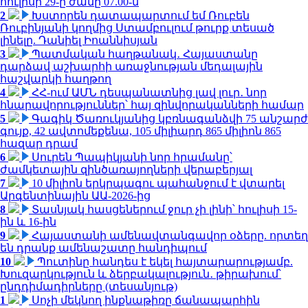
հուլիսի 29-ը ժամը 07.00-ն
2
Խստորեն դատապարտում եմ Ռուբեն
Ռուբինյանի կողմից Ստամբուլում թուրք տեսած
լինելը. Դանիել Իոաննիսյան
3
Պատմական հաղթանակ․ Հայաստանը
դարձավ աշխարհի առաջնության մեդալային
հաշվարկի հաղթող
4
ՀՀ-ում ԱՄՆ դեսպանատնից լավ լուր․ նոր
հնարավորություններ՝ հայ զինվորականների համար
5
Գագիկ Ծառուկյանից կբռնագանձվի 75 անշարժ
գույք, 42 ավտոմեքենա, 105 միլիարդ 865 միլիոն 865
հազար դրամ
6
Սուրեն Պապիկյանի նոր հրամանը՝
ժամկետային զինծառայողների վերաբերյալ
7
10 միլիոն երկրպագու պահանջում է վտարել
Արգենտինային ԱԱ-2026-ից
8
Տասնյակ հասցեներում ջուր չի լինի՝ հուլիսի 15-
ին և 16-ին
9
Հայաստանի ամենավտանգավոր օձերը. որտեղ
են դրանք ամենաշատը հանդիպում
10
Պուտինը հանդես է եկել հայտարարությամբ.
Խուզարկություն և ձերբակալություն․ թիրախում՝
ընդդիմադիրները (տեսանյութ)
1
Սոչի մեկնող ինքնաթիռը ճանապարհին