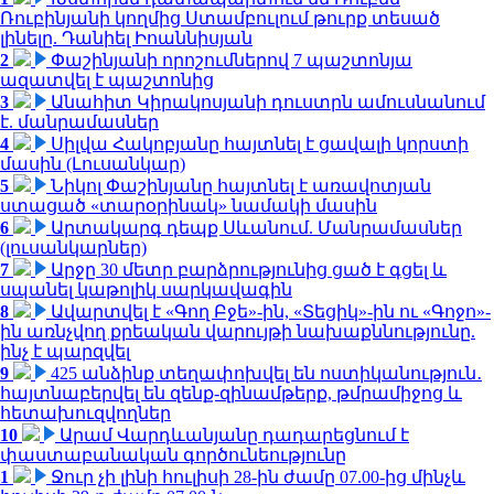
Ռուբինյանի կողմից Ստամբուլում թուրք տեսած
լինելը. Դանիել Իոաննիսյան
2
Փաշինյանի որոշումներով 7 պաշտոնյա
ազատվել է պաշտոնից
3
Անահիտ Կիրակոսյանի դուստրն ամուսնանում
է. մանրամասներ
4
Սիլվա Հակոբյանը հայտնել է ցավալի կորստի
մասին (Լուսանկար)
5
Նիկոլ Փաշինյանը հայտնել է առավոտյան
ստացած «տարօրինակ» նամակի մասին
6
Արտակարգ դեպք Սևանում. Մանրամասներ
(լուսանկարներ)
7
Արջը 30 մետր բարձրությունից ցած է գցել և
սպանել կաթոլիկ սարկավագին
8
Ավարտվել է «Գող Բջե»-ին, «Տեցիկ»-ին ու «Գոջո»-
ին առնչվող քրեական վարույթի նախաքննությունը.
ինչ է պարզվել
9
425 անձինք տեղափոխվել են ոստիկանություն․
հայտնաբերվել են զենք-զինամթերք, թմրամիջոց և
հետախուզվողներ
10
Արամ Վարդևանյանը դադարեցնում է
փաստաբանական գործունեությունը
1
Ջուր չի լինի հուլիսի 28-ին ժամը 07.00-ից մինչև