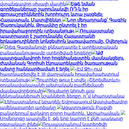
վտանգավոր սխալի մասին
Եթե նման
գործելակերպը շարունակվի ՌԴ-ն իր
զբոսաշրջիկներին խորհուրդ կտա չայցելել
Հայաստան. Մատվիենկո
Նոր մեղադրանք՝ Գագիկ
Ծառուկյանին. Թրամփը ընտրել է իր
իրավահաջորդին (տեսանյութ)
Ռուսաստանը
պատրաստ է շարունակել Հայաստանի
երկաթուղիների կոնցեսիոն կառավարումը. Օվերչուկ
Օլեգ Գազմանովը քննադատել է արհեստական
բանականությամբ ստեղծված երգերը
ԱԺ
պատգամավորի հոր հոգեհանգստին մասնակցելու
ժամանակ Գորիսի էկոպարեկային ծառայության
պետը հանկարծամահ է եղել
«Էմ Ջի»-ում
հայտնաբերվել է 38 վարչական իրավախախտում
(տեսանյութ)
Պուտինը թույլ է տվել «Շերեմետևո»
օդանավակայանի պետական բաժնեմասի
մասնավորեցումը
Գումարը կհոսի այս
կենդանակերպի նշանների ձեռքը. ո՞վ կհարստանա
Լեհաստանում կբացեն Եվրոպայում Աստվածամոր
ամենաբարձր արձանը
Ազատություն Բաքվի
բանտերում գտնվող բոլոր հայերին․ Աբրահամյան
Սոմնոլոգը պատմել է, թե երբ կարող է քնի պակասը
օգտակար լինել
Ռուսաստանում կստեղծվի