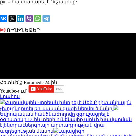
ը», – հայտարարել է Ուշակովը։
ՈՒՂԻՂ ԵԹԵՐ
Հետևե՛ք Euromedia24-ին
Youtube-ում`
Լրահոս
Հարավային Կորեան խնդրել է Մեծ Բրիտանիային
չխոչընդոտել ռուսական գազի ներմուծմանը
Եվրոպական հանձնաժողովը զգուշացրել է
օգոստոսի 12-ին տեղի ունենալիք արևի խավարման
էլեկտրաէներգիայի արտադրության վրա
ազդեցության մասին
Լայպցիգի