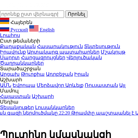
Հայերեն
Русский
English
Լրահոս
Ըստ թեմաների
Քաղաքական
Հասարակություն
Տնտեսություն
Իրավունք
Արտակարգ պատահարներ
Մշակույթ
Սպորտ
Հարցազրույցներ
Վերլուծական
Ծաղրանկարներ
Տարածաշրջան
Արցախ
Թուրքիա
Ադրբեջան
Իրան
Աշխարհ
ԱՄՆ
Եվրոպա
Մերձավոր Արևելք
Ռուսաստան
Այլ
Մամուլ
Հայաստան
Աշխարհ
Մեդիա
Տեսանյութեր
Լուսանկարներ
գազի ներմուծմանը
22:20
Թրամփը պաշտպանել է ԱՄՆ
Պուտինը կմասնակցի