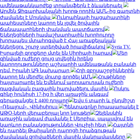
ամենաթանկարժեք տրանսֆերն է ձևակերպել
Արմեն Ջիգարխանյանի խորթ որդին ԱՄՆ-ից գաղտնի
ժամանել է Մոսկվա
Ուկրաինայի հացահատիկի
պահեստները կարող են լցվել ծովային
ճանապարհների փակման պատճառով
Եկեղեցիների համաշխարհային խորհուրդը
խորապես մտահոգված է Հայ առաքելական
եկեղեցու շուրջ ստեղծված իրավիճակով
Syria TV.
Իսրայելի զորքերը մտել են Սիրիայի հարավ
Մեր
զինված ուժերը ցույց տվեցին իրենց
կարողությունները աշխարհի ամենաթանկ բանակի
դեմ. Իրանի ԱԳ նախարար
Հղի զբոսաշրջիկներին
կարող են մերժել մուտք գործել ԱՄՆ
Հութիները
հայտարարել են Եմենում պրոսաուդյան ուժերի
ռազմական բազային հարվածելու մասին
Ոսկու
գինը հունիսի 17-ից ի վեր առաջին անգամ
գերազանցել է 4400 դոլարը
Եվս 6 տարի և ընդմիշտ
«Ռեալում»․ Վինիսիուս
Պենտագոնը հրապարակել է
ԱԹՕ-ների վերաբերյալ նոր նյութեր
Զելենսկին
առաջին անգամ ժամանել է Սերբիա․ սպասվում են
կարևոր բանակցություններ Վուչիչի հետ
Հայտնի
են դարձել Թաիլանդի դպրոցի հրաձգության
ժամանակ զոհվածների մասին մանրամասները