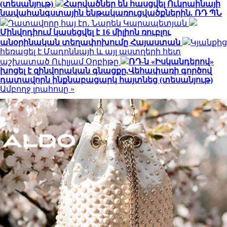
(տեսանյութ)
Հարվածներ են հասցվել Ուկրաինայի
նավահանգստային ենթակառուցվածքներին. ՌԴ ՊՆ
Դատավորը հայ էր․ Նարեկ Կարապետյան
Մինվոդիում կասեցվել է 16 միլիոն ռուբլու
անօրինական տեղափոխումը Հայաստան
Կյանքից
հեռացել է Մադոննայի և այլ աստղերի հետ
աշխատած Ուիլյամ Օրբիթը
ՌԴ-ն «Իսկանդերով»
խոցել է զինվորական գնացքը.Վեհափառի գործով
դատավորն ինքնաբացարկ հայտնեց (տեսանյութ)
Ամբողջ լրահոսը »