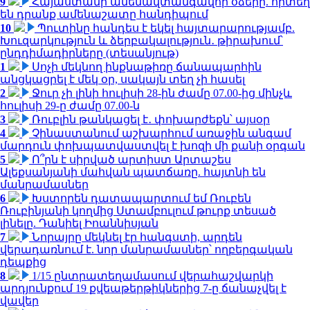
9
Հայաստանի ամենավտանգավոր օձերը. որտեղ
են դրանք ամենաշատը հանդիպում
10
Պուտինը հանդես է եկել հայտարարությամբ.
Խուզարկություն և ձերբակալություն․ թիրախում՝
ընդդիմադիրները (տեսանյութ)
1
Սոչի մեկնող ինքնաթիռը ճանապարհին
անցկացրել է մեկ օր, սակայն տեղ չի հասել
2
Ջուր չի լինի հուլիսի 28-ին ժամը 07.00-ից մինչև
հուլիսի 29-ը ժամը 07.00-ն
3
Ռուբլին թանկացել է․ փոխարժեքն՝ այսօր
4
Չինաստանում աշխարհում առաջին անգամ
մարդուն փոխպատվաստվել է խոզի մի քանի օրգան
5
Ո՞րն է սիրված արտիստ Արտաշես
Ալեքսանյանի մահվան պատճառը. հայտնի են
մանրամասներ
6
Խստորեն դատապարտում եմ Ռուբեն
Ռուբինյանի կողմից Ստամբուլում թուրք տեսած
լինելը. Դանիել Իոաննիսյան
7
Նորայրը մեկնել էր հանգստի, արդեն
վերադառնում է. նոր մանրամասներ՝ ողբերգական
դեպքից
8
1/15 ընտրատեղամասում վերահաշվարկի
արդյունքում 19 քվեաթերթիկներից 7-ը ճանաչվել է
վավեր