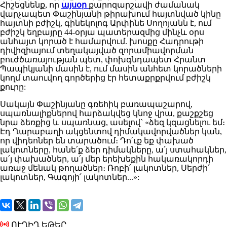
Հիշեցնենք, որ
այսօր
քարոզարշավի ժամանակ
վարչապետ Փաշինյանի թիրախում հայտնված կինը
հայտնի բժիշկ, գինեկոլոգ Արփինե Սողոյանն է, ում
բժիշկ եղբայրը 44-օրյա պատերազմից մինչև օրս
անհայտ կորած է համարվում. խոսքը Հադրութի
դիվիզիայում տեղակայված զորամիավորման
բուժծառայության պետ, փոխգնդապետ Հրանտ
Պապիկյանի մասին է, ում մասին անհետ կորածների
կողմ տաուվող գործերից էր հետաքրքրվում բժիշկ
քուրը:
Սակայն Փաշինյանը գռեհիկ բառապաշարով,
սպառնալիքներով հարձակվեց կնոջ վրա, քաշքշեց
նրա ձեռքից և սպառնաց, ասելով` «ձեզ կզացնելու եմ։
Էդ Ղարաբաղի ակցենտով դիմակավորվածներ կան,
որ վիդեոներ են տարածում։ Դո՛ւք եք փախած
լակոտները, հանե՛ք ձեր դիմակները, ա՛յ ստահակներ,
ա՛յ փախածներ, ա՛յ մեր երեխեքին հակառակորդի
առաջ մենակ թողածներ։ Ռոբի՛ լակոտներ, Սերժի՛
լակոտներ, Գագոյի՛ լակոտներ...»:
ՈՒՂԻՂ ԵԹԵՐ