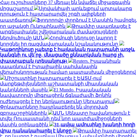
Հայ ուշուիստները 37 մեդալ են նվաճել միջազգային
մրցաշարում
Սլովակիայի արևելքում արտակարգ
դրություն է հայտարարվել շոգի ալիքների
պատճառով
Ֆյոդորովը փորձում է Մասկին համոզել,
որ աջակցի Ուկրաինային
Թրամփը սպառնացել է
արգելափակել շվեյցարական ժամացույցների
ներմուծումը ԱՄՆ
Հորմուզի նեղուցը կարող է
կորցնել իր ռազմավարական նշանակությունը
Կաթողիկոսը չպետք է հայկական դատարանի առջև
կանգնի ու վե՛րջ, մնացածը քննարկման հարց չի․
փաստաբան (տեսանյութ)
Reuters. Իսպանիան
սպառնում է Իտալիային սահմանային
վերահսկողության համար պատասխան միջոցներով
Միշուստինը հայտարարել է ԵԱՏՄ-ում
մարքեթփլեյսների աշխատանքի միասնական
կանոնների մասին
El Mundo. Իսպանական
նավատորմը միգրացիոն ճգնաժամի ֆոնին
ուժեղացրել է իր ներկայությունը Սեուտայում
Փրկարարները հայտնաբերել են մոլորված
զբոսաշրջիկներին
ԱՄՆ Սենատը հավանություն է
տվել Ռուսաստանի դեմ նոր պատժամիջոցների
մասին օրինագծին
31-ամյա ամուսինը խանդի հողի
վրա դանակահարել է կնոջը
Թրամփը հայտարարել
է, որ կարող է դառնալ Միացյալ Նահանգների վերջին