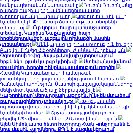
հանրապետական ​​նախագահը
Ռուբեն Ռուբինյանը
դարձել է աշխարհի ամենաերիտասարդ
խորհրդարանի նախագահը
Արթուր Խուդինյանը
նշանակվել է Փրկարար ծառայության տնօրենի
տեղակալ
Ո՞ւր կորավ հայի պահանջատեր
տեսակը․ Կարինե Նալչաջյանը՝ հայի
հոգեկերտվածքի, ազգային դիմագծի մասին
(տեսանյութ)
Աննկարագրելի հպարտություն էր, երբ
Բաքվում հնչեց ՀՀ օրհներգը․ Ժաննա Անդրեասյան
Օգոստոսի 10-ից Սայաթ-Նովայի պողոտայում
երթևեկության կարգը կփոխվի
Ստեփանավանում
ռուս կինը փորձել է ինքնասպանություն գործել
Հասմիկ Կարապետյանի համարձակ
լուսանկարները՝ լողավազանից (լուսանկարներ)
Դանակահարություն՝ Մասիսի գազալցակայաններից
մեկի մոտ. կասկածյալը ձերբակալվել է
Կաթողիկոսը՝ մեղադրյալի աթոռին․ ի՞նչ են մտածում
քաղաքացիները (տեսանյութ)
2026 թվականի
օգոստոսը վտանգավոր կլինի երեք կենդանակերպի
նշանների համար
Շրջանառությունից դուրս է
բերվել 1293 միավոր զենք․ ՆԳՆ ոստիկանություն
Ալեն Սիմոնյանից հետո հաջորդը Հայկ Կոնջորյանն է․
նրա մասին «սլիվները» ՔՊ-ն է կազմակերպում