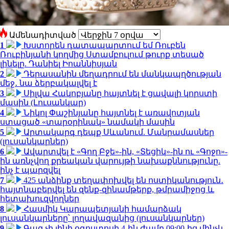
Ամենադիտված
1
Խստորեն դատապարտում եմ Ռուբեն
Ռուբինյանի կողմից Ստամբուլում թուրք տեսած
լինելը. Դանիել Իոաննիսյան
2
Դերասանին մեղադրում են մանկապղծության
մեջ․ նա ձերբակալվել է
3
Սիլվա Հակոբյանը հայտնել է ցավալի կորստի
մասին (Լուսանկար)
4
Նիկոլ Փաշինյանը հայտնել է առավոտյան
ստացած «տարօրինակ» նամակի մասին
5
Արտակարգ դեպք Սևանում. Մանրամասներ
(լուսանկարներ)
6
Ավարտվել է «Գող Բջե»-ին, «Տեցիկ»-ին ու «Գոջո»-
ին առնչվող քրեական վարույթի նախաքննությունը.
ինչ է պարզվել
7
425 անձինք տեղափոխվել են ոստիկանություն․
հայտնաբերվել են զենք-զինամթերք, թմրամիջոց և
հետախուզվողներ
8
Հասմիկ Կարապետյանի համարձակ
լուսանկարները՝ լողավազանից (լուսանկարներ)
9
Գազ չի լինի օգոստոսի 4-ին ժամը 09:00-ից մինչև