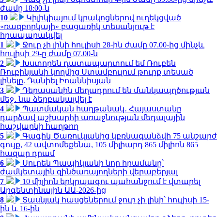
ժամը 18:00-ն
10
Կիլիկիայում կրակոցներով ուղեկցված
«ռազբորկայի» բացառիկ տեսանյութ է
հրապարակվել
1
Ջուր չի լինի հուլիսի 28-ին ժամը 07.00-ից մինչև
հուլիսի 29-ը ժամը 07.00-ն
2
Խստորեն դատապարտում եմ Ռուբեն
Ռուբինյանի կողմից Ստամբուլում թուրք տեսած
լինելը. Դանիել Իոաննիսյան
3
Դերասանին մեղադրում են մանկապղծության
մեջ․ նա ձերբակալվել է
4
Պատմական հաղթանակ․ Հայաստանը
դարձավ աշխարհի առաջնության մեդալային
հաշվարկի հաղթող
5
Գագիկ Ծառուկյանից կբռնագանձվի 75 անշարժ
գույք, 42 ավտոմեքենա, 105 միլիարդ 865 միլիոն 865
հազար դրամ
6
Սուրեն Պապիկյանի նոր հրամանը՝
ժամկետային զինծառայողների վերաբերյալ
7
10 միլիոն երկրպագու պահանջում է վտարել
Արգենտինային ԱԱ-2026-ից
8
Տասնյակ հասցեներում ջուր չի լինի՝ հուլիսի 15-
ին և 16-ին