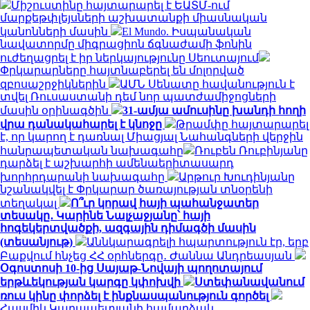
Միշուստինը հայտարարել է ԵԱՏՄ-ում
մարքեթփլեյսների աշխատանքի միասնական
կանոնների մասին
El Mundo. Իսպանական
նավատորմը միգրացիոն ճգնաժամի ֆոնին
ուժեղացրել է իր ներկայությունը Սեուտայում
Փրկարարները հայտնաբերել են մոլորված
զբոսաշրջիկներին
ԱՄՆ Սենատը հավանություն է
տվել Ռուսաստանի դեմ նոր պատժամիջոցների
մասին օրինագծին
31-ամյա ամուսինը խանդի հողի
վրա դանակահարել է կնոջը
Թրամփը հայտարարել
է, որ կարող է դառնալ Միացյալ Նահանգների վերջին
հանրապետական ​​նախագահը
Ռուբեն Ռուբինյանը
դարձել է աշխարհի ամենաերիտասարդ
խորհրդարանի նախագահը
Արթուր Խուդինյանը
նշանակվել է Փրկարար ծառայության տնօրենի
տեղակալ
Ո՞ւր կորավ հայի պահանջատեր
տեսակը․ Կարինե Նալչաջյանը՝ հայի
հոգեկերտվածքի, ազգային դիմագծի մասին
(տեսանյութ)
Աննկարագրելի հպարտություն էր, երբ
Բաքվում հնչեց ՀՀ օրհներգը․ Ժաննա Անդրեասյան
Օգոստոսի 10-ից Սայաթ-Նովայի պողոտայում
երթևեկության կարգը կփոխվի
Ստեփանավանում
ռուս կինը փորձել է ինքնասպանություն գործել
Հասմիկ Կարապետյանի համարձակ