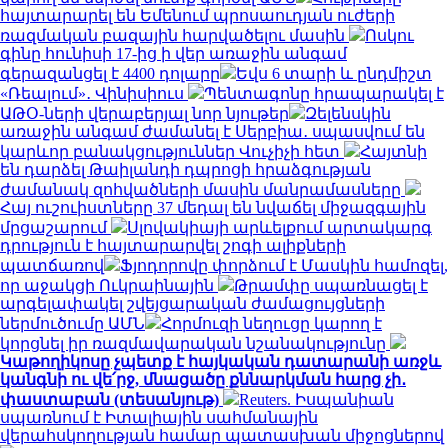
հայտարարել են Եմենում պրոսաուդյան ուժերի
ռազմական բազային հարվածելու մասին
Ոսկու
գինը հունիսի 17-ից ի վեր առաջին անգամ
գերազանցել է 4400 դոլարը
Եվս 6 տարի և ընդմիշտ
«Ռեալում»․ Վինիսիուս
Պենտագոնը հրապարակել է
ԱԹՕ-ների վերաբերյալ նոր նյութեր
Զելենսկին
առաջին անգամ ժամանել է Սերբիա․ սպասվում են
կարևոր բանակցություններ Վուչիչի հետ
Հայտնի
են դարձել Թաիլանդի դպրոցի հրաձգության
ժամանակ զոհվածների մասին մանրամասները
Հայ ուշուիստները 37 մեդալ են նվաճել միջազգային
մրցաշարում
Սլովակիայի արևելքում արտակարգ
դրություն է հայտարարվել շոգի ալիքների
պատճառով
Ֆյոդորովը փորձում է Մասկին համոզել,
որ աջակցի Ուկրաինային
Թրամփը սպառնացել է
արգելափակել շվեյցարական ժամացույցների
ներմուծումը ԱՄՆ
Հորմուզի նեղուցը կարող է
կորցնել իր ռազմավարական նշանակությունը
Կաթողիկոսը չպետք է հայկական դատարանի առջև
կանգնի ու վե՛րջ, մնացածը քննարկման հարց չի․
փաստաբան (տեսանյութ)
Reuters. Իսպանիան
սպառնում է Իտալիային սահմանային
վերահսկողության համար պատասխան միջոցներով