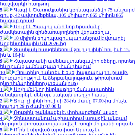
հաշվարկի հաղթող
5
Գագիկ Ծառուկյանից կբռնագանձվի 75 անշարժ
գույք, 42 ավտոմեքենա, 105 միլիարդ 865 միլիոն 865
հազար դրամ
6
Սուրեն Պապիկյանի նոր հրամանը՝
ժամկետային զինծառայողների վերաբերյալ
7
10 միլիոն երկրպագու պահանջում է վտարել
Արգենտինային ԱԱ-2026-ից
8
Տասնյակ հասցեներում ջուր չի լինի՝ հուլիսի 15-
ին և 16-ին
9
Հայաստանի ամենավտանգավոր օձերը. որտեղ
են դրանք ամենաշատը հանդիպում
10
Պուտինը հանդես է եկել հայտարարությամբ.
Խուզարկություն և ձերբակալություն․ թիրախում՝
ընդդիմադիրները (տեսանյութ)
1
Սոչի մեկնող ինքնաթիռը ճանապարհին
անցկացրել է մեկ օր, սակայն տեղ չի հասել
2
Ջուր չի լինի հուլիսի 28-ին ժամը 07.00-ից մինչև
հուլիսի 29-ը ժամը 07.00-ն
3
Ռուբլին թանկացել է․ փոխարժեքն՝ այսօր
4
Չինաստանում աշխարհում առաջին անգամ
մարդուն փոխպատվաստվել է խոզի մի քանի օրգան
5
Ո՞րն է սիրված արտիստ Արտաշես