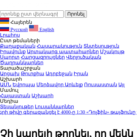
Հայերեն
Русский
English
Լրահոս
Ըստ թեմաների
Քաղաքական
Հասարակություն
Տնտեսություն
Իրավունք
Արտակարգ պատահարներ
Մշակույթ
Սպորտ
Հարցազրույցներ
Վերլուծական
Ծաղրանկարներ
Տարածաշրջան
Արցախ
Թուրքիա
Ադրբեջան
Իրան
Աշխարհ
ԱՄՆ
Եվրոպա
Մերձավոր Արևելք
Ռուսաստան
Այլ
Մամուլ
Հայաստան
Աշխարհ
Մեդիա
Տեսանյութեր
Լուսանկարներ
թիվը գերազանցել է 4000-ը
1:30
«Դոլֆին» թայֆունը շա
Չի կարելի թողնել, որ մեկն