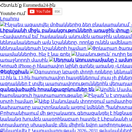
Հետևե՛ք Euromedia24-ին
Youtube-ում`
Լրահոս
Ինչպես ազատվել մոծակներից ձեր բնակարանում
Լիբանանի միջև բանակցությունների առաջին փուլը
«Հավատում եմ՝ հայկական ակումբն առաջին անգամ 
կենդանակերպի այն նշանները, որոնք ունեն ամենա
կենդանակերպի նշանների համար
Փրկարար ծառայ
պայմաններից․ ինչ է նա գրել
Սպանություն՝ ուղիղ ե
առաջնորդի մասին
Սեդրակ Առուստամյանը 2 ամս
Կորած iPhone-ը հնարավոր կլինի գտնել առանց «Լոկա
Փեզեշքիան
Օգոստոսը կբացի փողի դռները կենդա
12-ին և 13-ին հարյուրավոր հասցեներում լույս չի լինել
ազդակներ է տվել պարտավորություններին վերադառ
զանգվածային հոսանքազրկումներ են
Արմեն Մամա
հարսնացուի հայտարարությանը
Ինչպե՞ս է տղամ
սրտի համար
Ալեք Մանուկյան փողոցում արմատից 
նախարարը պաշտոնական այցով կմեկնի Պակիստա
Բրիտանիայում մի թոշակառու գերազանցել է ինքնաթի
կանանց խումբն ապօրինաբար հատել է Լիբանանի
տղամարդը սխալմամբ մեկ միլիոն եվրո արժողությա
Քննարկվել է Կառավարության 2026–2031 թվականնե