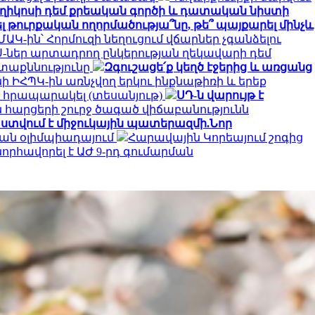
ղիկոսի դեմ քրեական գործի և դատական նիստի
լ թուրքական ողորմածությա՞նը, թե՞ պայքարել մինչև
ԱԿ-ին՝ Հորմուզի նեղուցում վճարներ չգանձելու
-ներ արտադրող ընկերության ղեկավարի դեմ
ետաքննությունը
Զգուշացե՛ք կեղծ էջերից և առցանց
նի ԻՀՊԿ-ին առնչվող երկու ինքնաթիռի և երեք
 է հրապարակել (տեսանյութ)
ՍԴ-ն վարույթ է
 հարցերի շուրջ ծագած վիճաբանությունն
տվում է միջուկային պատերազմի.Նոր
ան օլիմպիադայում
Հարավային Կորեայում շոգից
նորհավորել է ԱԺ 9-րդ գումարման