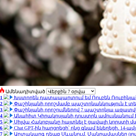
Ամենադիտված
1
Խստորեն դատապարտում եմ Ռուբեն Ռուբինյանի
2
Փաշինյանի որոշմամբ պաշտոնանկություն է տեղ
3
Փաշինյանի որոշումներով 7 պաշտոնյա ազատվ
4
Անահիտ Կիրակոսյանի դուստրն ամուսնանում 
5
Սիլվա Հակոբյանը հայտնել է ցավալի կորստի մ
6
Chat GPT-ին հարցրեցի՝ ոնց գնամ եկեղեցի. 14-
7
Արտակարգ դեպք Սևանում. Մանրամասներ (լո