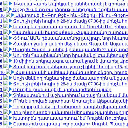
8
14-ամյա Վահե Ապիկյանը անհետացել է գրությու
9
Արջը 30 մետր բարձրությունից ցած է գցել և ս
10
Ավարտվել է «Գող Բջե»-ին, «Տեցիկ»-ին ու «Գոջ
1
Ջուր չի լինի հուլիսի 28-ին ժամը 07.00-ից մինչև հո
2
Խստորեն դատապարտում եմ Ռուբեն Ռուբինյանի
3
Պատմական հաղթանակ․ Հայաստանը դարձավ 
4
ՀՀ-ում ԱՄՆ դեսպանատնից լավ լուր․ նոր հնար
5
Համլետ ջան լույսերի մեջ մնաս. Գայանե Ասլամ
6
Գագիկ Ծառուկյանից կբռնագանձվի 75 անշարժ գո
7
Սուրեն Պապիկյանի նոր հրամանը՝ ժամկետային
8
10 միլիոն երկրպագու պահանջում է վտարել Արգ
9
Տասնյակ հասցեներում ջուր չի լինի՝ հուլիսի 15-ին
10
Հայաստանի ամենավտանգավոր օձերը. որտե
1
Սոչի մեկնող ինքնաթիռը ճանապարհին անցկացրե
2
Ջուր չի լինի հուլիսի 28-ին ժամը 07.00-ից մինչև հո
3
Ռուբլին թանկացել է․ փոխարժեքն՝ այսօր
4
Չինաստանում աշխարհում առաջին անգամ մա
5
Ո՞րն է սիրված արտիստ Արտաշես Ալեքսանյա
6
Նորայրը մեկնել էր հանգստի, արդեն վերադառն
7
1/15 ընտրատեղամասում վերահաշվարկի արդյուն
8
Խստորեն դատապարտում եմ Ռուբեն Ռուբինյանի
9
Շառաչուն ապտակ՝ «զորավար» Սուրեն Պապի