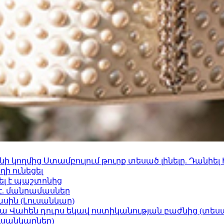
 կողմից Ստամբուլում թուրք տեսած լինելը. Դանիել
ի ունեցել
ել է պաշտոնից
է. մանրամասներ
ասին (Լուսանկար)
ամյա Վահեն դուրս եկավ ոստիկանության բաժնից (տեսա
ւսանկարներ)