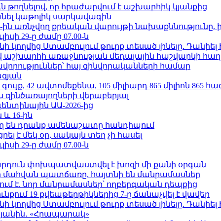
ն թողնելով, որ հրաժարվում է աշխարհիկ կյանքից
պանել կաթոլիկ սարկավագին
ո»-ին առնչվող քրեական վարույթի նախաքննությունը. 
ւլիսի 29-ը ժամը 07.00-ն
 կողմից Ստամբուլում թուրք տեսած լինելը. Դանիել
աշխարհի առաջնության մեդալային հաշվարկի հաղ
ավորություններ՝ հայ զինվորականների համար
ազյան
ւյք, 42 ավտոմեքենա, 105 միլիարդ 865 միլիոն 865 հ
 զինծառայողների վերաբերյալ
ենտինային ԱԱ-2026-ից
 և 16-ին
ղ են դրանք ամենաշատը հանդիպում
լ է մեկ օր, սակայն տեղ չի հասել
ւլիսի 29-ը ժամը 07.00-ն
րդուն փոխպատվաստվել է խոզի մի քանի օրգան
նի մահվան պատճառը. հայտնի են մանրամասներ
ում է. նոր մանրամասներ՝ ողբերգական դեպքից
քում 19 քվեաթերթիկներից 7-ը ճանաչվել է վավեր
 կողմից Ստամբուլում թուրք տեսած լինելը. Դանիել
կյանին․ «Հրապարակ»