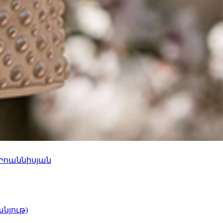
 Իոաննիսյան
նյութ)