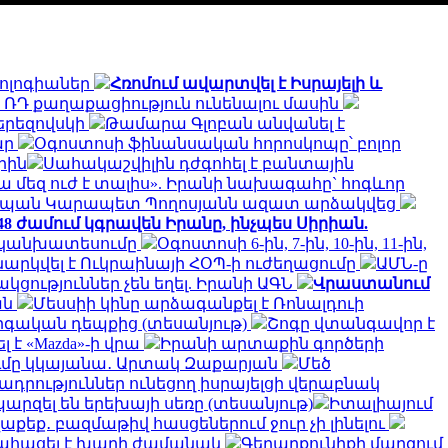
նոլոգիաներ
Հռոմում ավարտվել է Իսրայելի և
՝ ՌԴ քաղաքացիություն ունենալու մասին
երեզովսկի
Թամարա Գլոբան անվանել է
ար
Օգոստոսի ֆինանսական հորոսկոպը՝ բոլոր
րին
Սահակաշվիլին դժգոհել է բանտային
ա մեզ ուժ է տալիս». Իրանի նախագահը` հոգևոր
տպան Կարապետ Պողոսյանն ազատ արձակվեց
 48 ժամում կգրավեն Իրանը, ինչպես Սիրիան.
ի կանխատեսումը
Օգոստոսի 6-ին, 7-ին, 10-ին, 11-ին,
ննարկվել է Ուկրաինայի ՀՕՊ-ի ուժեղացումը
ԱՄՆ-ը
ություններ չեն եղել. Իրանի ԱԳՆ
Վրաստանում
ան
Մեսսիի կինը արձագանքել է Ռոնալդուի
րգական դեպքից (տեսանյութ)
Շոգը վտանգավոր է
է «Mazda»-ի վրա
Իրանի արտաքին գործերի
ծումը կկայանա․ Արտակ Զաքարյան
Մեծ
րություններ ունեցող իսրայելցի վերաբնակ
արզել են երեխայի սեռը (տեսանյութ)
Իտալիայում
աքեք․ բազմաթիվ հասցեներում ջուր չի լինելու
ահացել է խաղի ժամանակ
Գեղարքունիքի մարզում