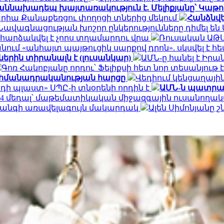
աննախադեպ խայտառակություն է. Մելիքյանը՝ Կաթո
արիա Քանաքեռցու փողոցի տներից մեկում
Հանձնվե
Նավագնացության խոշոր ընկերությունները դիմել են Մ
 հարձակվել է չորս տղամարդու վրա
Ռուսական ԱԹՍ
ւմ «անհայտ պայթուցիկ սարքով դրոն». սկսվել է հ
երին տիրանալն է (լուսանկար)
ԱՄՆ-ը հանել է Իրա
Գոռ Հակոբյանը որդու՝ Ֆելիքսի հետ նոր տեսանյութ
ահմանադրականության հարցը
Վեդիում կենցաղային
եդի պլաստ» ՍՊԸ-ի տնօրենի որդին է
ԱՄՆ-ն պատրաս
4 մեդալ՝ մաթեմատիկական միջազգային ուսանողակ
վտանգի առավելագույն մակարդակ
Ալեն Սիմոնյանը շ