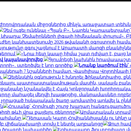
՝ ժողովրդական միջոցներից մինչև առաջատար տեխ
Չեմ ուզել ունենալ «Պլան Բ»․ Նարեկ Կարապետյանը
կխաղա Չեմպիոնների լիգայի հիմնական փուլում». Բ
ուժեղ կանխատեսումը 2026 թվականի օգոստոսի համ
ությունը զգուշացնում է Արարատի մարզի բնակիչնե
թերում
«Նրա հետ կապը հիմա շատ դժվար է, բայց ն
ով կալանավորվեց
Գյումրեցի նախկին իրավապաշ
տորի»․ ստեղծվել է նոր գործիք
Նրանք կարծում էին՝
նակերպի 7 նշանների համար. Վասիլիսա Վոլոդինայ
ու
Զելենսկին օգնություն է խնդրել Ֆինլանդիայից․ ք
նալու պատրաստակամության մասին, սակայն բանակց
ջանյանը նշանակվել է Հայկ Կոնջորյանի խորհրդակ
արդը մահացել մեղվի խայթոցից. մանրամասներ ողբե
չորացած հսկայական ծառը արմատից պոկվել և ընկել 
ն
Հուսանք՝ Հորմուզի շուրջ խաղաղ հանգուցալու
ռի թևի վրա քայլելու ռեկորդը
Արմատական տրամադ
 սահմանը
Դերասան Կարո Հովհաննիսյանն ու կինը պ
մբ վիճակախաղի տոմս է նետել աղբանոցը
Ջուր հավ
րի ծրագրի նախագիծը
Երիտասարդ ֆուտբոլիստը մ