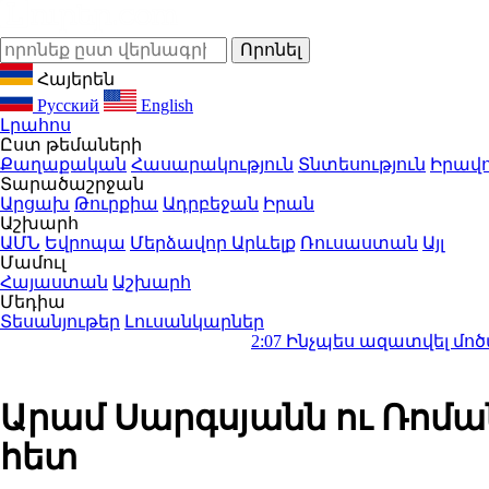
Հայերեն
Русский
English
Լրահոս
Ըստ թեմաների
Քաղաքական
Հասարակություն
Տնտեսություն
Իրավո
Տարածաշրջան
Արցախ
Թուրքիա
Ադրբեջան
Իրան
Աշխարհ
ԱՄՆ
Եվրոպա
Մերձավոր Արևելք
Ռուսաստան
Այլ
Մամուլ
Հայաստան
Աշխարհ
Մեդիա
Տեսանյութեր
Լուսանկարներ
2:07
Ինչպես ազատվել մոծակներից ձ
Արամ Սարգսյանն ու Ռոմա
հետ