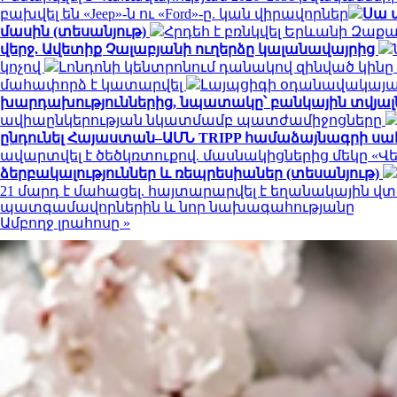
բախվել են «Jeep»-ն ու «Ford»-ը. կան վիրավորներ
Սա 
մասին (տեսանյութ)
Հրդեհ է բռնկվել Երևանի Զաք
վերջ. Ավետիք Չալաբյանի ուղերձը կալանավայրից
կոչով
Լոնդոնի կենտրոնում դանակով զինված կինը
մահափորձ է կատարվել
Լայպցիգի օդանավակայանո
խարդախություններից, նպատակը՝ բանկային տվյալն
ավիաընկերության նկատմամբ պատժամիջոցները
ընդունել Հայաստան–ԱՄՆ TRIPP համաձայնագրի ս
ավարտվել է ծեծկռտուքով. մասնակիցներից մեկը «Վ
ձերբակալություններ և ռեպրեսիաներ (տեսանյութ)
21 մարդ է մահացել. հայտարարվել է եղանակային 
պատգամավորներին և նոր նախագահությանը
Ամբողջ լրահոսը »