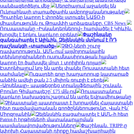
սանձազերծելու մեջ
Սերբիայում աջակցել են
Ուկրաինայի տարածքային ամբողջականությանը
Պուտինը կարող է փորձել ստուգել ՆԱՏՕ-ի
միասնությունն ու Թրամփի արձագանքը. CBS News
Ռուսաստանը «Իսկանդերներով» հարվածել է Կիևին․
խոցվել է երկու կարևոր օբյեկտ
Փաշինյանը
զանգահարել է Ալիևին. Զելենսկին մտնում է ՌԴ
դաշնակցի «տարածք»
ՉԹՕ-ների շուրջ
դավադրություն․ ԱՄՆ-ում այլմոլորակային
տեխնոլոգիաների ուսումնասիրության համար
կարող էր ծախսվել մոտ 1 տրիլիոն դոլար
Էստոնիայում կոչ են արել փակել Ռուսաստանի հետ
սահմանը
Ուգալդեի գոլը խաղադրույք կատարած
անձին ավելի քան 2,5 միլիոն ռուբլի է բերել
«Արսենալը» պայթեցրեց տրանսֆերային շուկան․
Բրունո Գիմարայեշը՝ £75 մլն-ով
Ռուսաստանում
կարևոր նախազգուշացում են արել Եվրամիությանը
Չինաստանը պատրաստ է խորացնել Հայաստանի
հետ ռազմավարական գործընկերությունը․ Վան Ին՝
Միրզոյանին
Զելենսկին բացահայտել է ԱՄՆ-ի հետ
Patriot-ի հրթիռների մատակարարման
պայմանավորվածությունները
Փաշինյան․ TRIPP-ը
կփոխի Հայաստանի դիրքը համաշխարհային