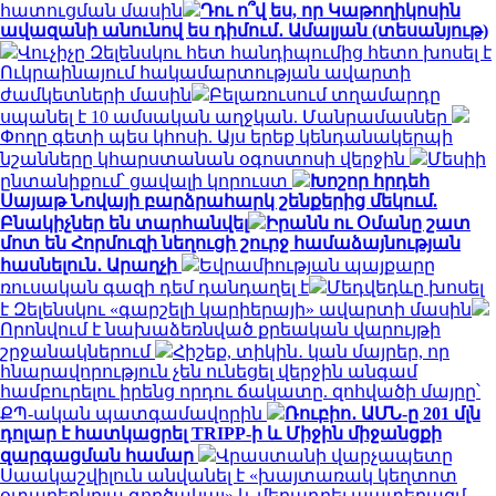
հատուցման մասին
Դու ո՞վ ես, որ Կաթողիկոսին
ավազանի անունով ես դիմում․ Ամալյան (տեսանյութ)
Վուչիչը Զելենսկու հետ հանդիպումից հետո խոսել է
Ուկրաինայում հակամարտության ավարտի
ժամկետների մասին
Բելառուսում տղամարդը
սպանել է 10 ամսական աղջկան. Մանրամասներ
Փողը գետի պես կհոսի. Այս երեք կենդանակերպի
նշանները կհարստանան օգոստոսի վերջին
Մեսիի
ընտանիքում՝ ցավալի կորուստ
Խոշոր հրդեհ
Սայաթ Նովայի բարձրահարկ շենքերից մեկում.
Բնակիչներ են տարհանվել
Իրանն ու Օմանը շատ
մոտ են Հորմուզի նեղուցի շուրջ համաձայնության
հասնելուն․ Արաղչի
Եվրամիության պայքարը
ռուսական գազի դեմ դանդաղել է
Մեդվեդևը խոսել
է Զելենսկու «գարշելի կարիերայի» ավարտի մասին
Որոնվում է նախաձեռնված քրեական վարույթի
շրջանակներում
Հիշեք, տիկին․ կան մայրեր, որ
հնարավորություն չեն ունեցել վերջին անգամ
համբուրելու իրենց որդու ճակատը. զոհվածի մայրը՝
ՔՊ-ական պատգամավորին
Ռուբիո․ ԱՄՆ-ը 201 մլն
դոլար է հատկացրել TRIPP-ի և Միջին միջանցքի
զարգացման համար
Վրաստանի վարչապետը
Սաակաշվիլուն անվանել է «խայտառակ կեղտոտ
օտարերկրյա գործակալ» և մեղադրել պատերազմ