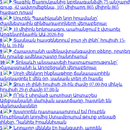
5
Գագիկ Ծառուկյանից կբռնագանձվի 75 անշարժ
գույք, 42 ավտոմեքենա, 105 միլիարդ 865 միլիոն 865
հազար դրամ
6
Սուրեն Պապիկյանի նոր հրամանը՝
ժամկետային զինծառայողների վերաբերյալ
7
10 միլիոն երկրպագու պահանջում է վտարել
Արգենտինային ԱԱ-2026-ից
8
Տասնյակ հասցեներում ջուր չի լինի՝ հուլիսի 15-
ին և 16-ին
9
Հայաստանի ամենավտանգավոր օձերը. որտեղ
են դրանք ամենաշատը հանդիպում
10
Տոկաևի անսպասելի հայտարարությունը՝
Հայաստանի և Ադրբեջանի վերաբերյալ
1
Սոչի մեկնող ինքնաթիռը ճանապարհին
անցկացրել է մեկ օր, սակայն տեղ չի հասել
2
Ջուր չի լինի հուլիսի 28-ին ժամը 07.00-ից մինչև
հուլիսի 29-ը ժամը 07.00-ն
3
Ո՞րն է սիրված արտիստ Արտաշես
Ալեքսանյանի մահվան պատճառը. հայտնի են
մանրամասներ
4
Խստորեն դատապարտում եմ Ռուբեն
Ռուբինյանի կողմից Ստամբուլում թուրք տեսած
լինելը. Դանիել Իոաննիսյան
5
Նորայրը մեկնել էր հանգստի, արդեն