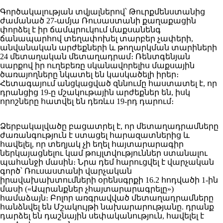
Գործակալության տվյալներով՝ Թուրքմենստանից
ժամանած 27-ամյա Ռուսաստանի քաղաքացին
փորձել է իր ճամպրուկում մաքսանենգ
ճանապարհով տեղափոխել տարբեր չափերի,
անվանական արժեքների և թողարկման տարիների
24 մետաղական մետաղադրամ։ Ռենտգենյան
սարքով իր ուղեբեռը սկանավորելիս մաքսային
ծառայողները նկատել են կասկածելի իրեր։
Հետագայում անցկացված զննումը հաստատել է, որ
դրանցից 19-ը մշակութային արժեքներ են, իսկ
որոշները հատվել են դեռևս 19-րդ դարում։
Ձերբակալվածը բացատրել է, որ մետաղադրամները
ժառանգություն է ստացել հարազատներից և
հավելել, որ տեղյակ չի եղել հայտարարագիր
ներկայացնելու կամ թույլտվություններ ստանալու
պահանջի մասին։ Նրա դեմ հարուցվել է վարչական
գործ՝ Ռուսաստանի վարչական
իրավախախտումների օրենսգրքի 16.2 հոդվածի 1-ին
մասի («Ապրանքներ չհայտարարագրելը»)
համաձայն։ Բոլոր առգրավված մետաղադրամները
հանձնվել են Մշակույթի նախարարությանը. դրանք
դարձել են դաշնային սեփականություն, հավելել է