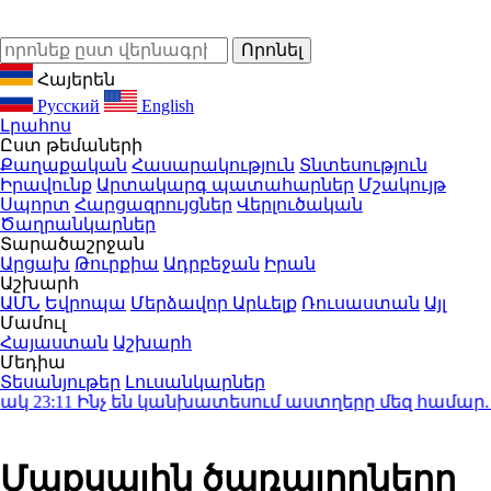
Հայերեն
Русский
English
Լրահոս
Ըստ թեմաների
Քաղաքական
Հասարակություն
Տնտեսություն
Իրավունք
Արտակարգ պատահարներ
Մշակույթ
Սպորտ
Հարցազրույցներ
Վերլուծական
Ծաղրանկարներ
Տարածաշրջան
Արցախ
Թուրքիա
Ադրբեջան
Իրան
Աշխարհ
ԱՄՆ
Եվրոպա
Մերձավոր Արևելք
Ռուսաստան
Այլ
Մամուլ
Հայաստան
Աշխարհ
Մեդիա
Տեսանյութեր
Լուսանկարներ
23:11
Ինչ են կանխատեսում աստղերը մեզ համար. աստ
Մաքսային ծառայողները