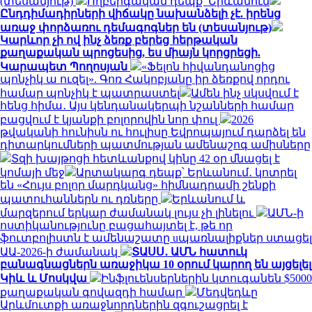
(տեսանյութ)
Ողբերգական դեպք՝ Երևանում
Ընդդիմադիրների վիճակը նախանձելի չէ. իրենց
առաջ փորձառու դեմագոգներ են (տեսանյութ)
Կարևոր չի ով ինչ ձեռք բերեց հերթական
քաղաքական պրոցեսից, ես միայն կորցրեցի.
Կարապետ Պողոսյան
«Ֆելոն հիվանդանոցից
պոնչիկ ա ուզել». Գոռ Հակոբյանը իր ձեռքով որդու
համար պոնչիկ է պատրաստել
Ամեն ինչ սկսվում է
հենց հիմա․ Այս կենդանակերպի նշանների համար
բացվում է կյանքի բոլորովին նոր փուլ
2026
թվականի հունիսն ու հուլիսը Եվրոպայում դարձել են
դիտարկումների պատմության ամենաշոգ ամիսները
Տզի խայթոցի հետևանքով կինը 42 օր մնացել է
կոմայի մեջ
Արտակարգ դեպք՝ Երևանում․ կոտրել
են «Հույս բոլոր մարդկանց» հիմնադրամի շենքի
պատուհաններն ու դռները
Երևանում և
մարզերում երկար ժամանակ լույս չի լինելու
ԱՄՆ-ի
ոստիկանությունը բացահայտել է, թե որ
ֆուտբոլիստն է ամենաշատը uպառնալիքներ ստացել
ԱԱ-2026-ի ժամանակ
ՏԱՍՍ․ ԱՄՆ հատուկ
բանագնացներն առաջիկա 10 օրում կարող են այցելել
Կիև և Մոսկվա
Ինֆլուենսերներին կտուգանեն $5000
քաղաքական գովազդի համար
Մեդվեդևը
Արևմուտքի առաջնորդներին զգուշացրել է