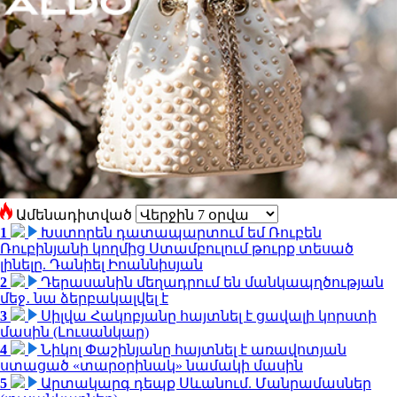
Ամենադիտված
1
Խստորեն դատապարտում եմ Ռուբեն
Ռուբինյանի կողմից Ստամբուլում թուրք տեսած
լինելը. Դանիել Իոաննիսյան
2
Դերասանին մեղադրում են մանկապղծության
մեջ․ նա ձերբակալվել է
3
Սիլվա Հակոբյանը հայտնել է ցավալի կորստի
մասին (Լուսանկար)
4
Նիկոլ Փաշինյանը հայտնել է առավոտյան
ստացած «տարօրինակ» նամակի մասին
5
Արտակարգ դեպք Սևանում. Մանրամասներ