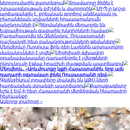
ներդրումային քարտեզում
Տղամարդը ծեծել է
շտապօգնության բժշկին և վարորդին
ՄԻՊ-ը կոշտ
արձագանքել է․ քրեական գործով անձնական ու
ընտանեկան տվյալների հրապարակումն
անընդունելի է
Գերմանիային մեղադրել են
Եվրամիության գազային խնդիրների համար
Բացահայտվել են Զելենսկու՝ Ռուսաստանի
դաշնակցի հետ բանակցությունների թեմաները
Մեդվեդևը Ուրսուլա ֆոն դեր Լայենին արտասովոր
մականուններ է տվել
Սիցիլիայի գլխավոր
օդանավակայանը դադարեցրել է չվերթների
ընդունումը Էթնա հրաբխի ժայթքման պատճառով
Մեդվեդև․ «Արևմուտքը կլքի Հայաստանին, երբ այն
դադարի օգտակար լինել Ռուսաստանի դեմ»
Գելենջիկում լողափերը փակվել են ԱԹՍ-ների
հարձակման վտանգի պատճառով
Քաղաքագետը
նշել է ԵՄ-ի հետ Հայաստանի մերձեցման հնարավոր
հետևանքը
Ամբողջ լրահոսը »