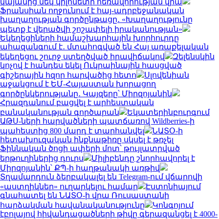
կայանից մեկ կիլոմետր հեռավորության վրա
Ֆրանսիան ողջունում է հայ-ադրբեջանական
խաղաղության գործընթացը․ «Խաղաղությունը
պետք է վերածվի շոշափելի իրականության»
Եկեղեցիների համաշխարհային խորհուրդը
ահազանգում է․ մտահոգված են Հայ առաքելական
եկեղեցու շուրջ ստեղծված իրավիճակով
Զելենսկին
կոչով է հանդես եկել Ուկրաինային հասցված
գիշերային հզոր հարվածից հետո
Սլովենիան
աջակցում է ԵՄ-Հայաստան խորացող
գործընկերությանը․ Կայզերը՝ Միրզոյանին
Հրազդանում բացվել է արհեստական
բանականության գործարան
Եկատերինբուրգում
ԱԹՍ-ների հարվածների պատճառով Wildberries-ի
պահեստից 800 մարդ է տարհանվել
ՆԱՏՕ-ի
հետախուզական ինքնաթիռը սկսել է թռչել
Ֆիննական ծոցի ափերի մոտ՝ թույլատրված
երթուղիներից դուրս
Միլիբենդը շնորհավորել է
Միրզոյանին՝ ՔՊ-ի հաղթանակի առթիվ
Տղամարդուն ձերբակալել են Telegram-ում վճարովի
«աստղիկներ» ուղարկելու համար
Էստոնիայում
գնահատել են ՆԱՏՕ-ի վրա Ռուսաստանի
հարձակման հավանականությունը
Կոնգոյում
էբոլայով հիվանդացածների թիվը գերազանցել է 4000-