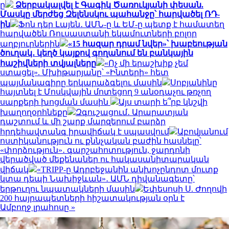
ը
Ձերբակալվել է Գագիկ Ծառուկյանի փեսան.
Մասկը մերժեց Զելենսկու պահանջը՝ հարվածել ՌԴ-
ին
Ֆոն դեր Լայեն․ ԱՄՆ-ը և ԵՄ-ը պետք է համատեղ
հարվածեն Ռուսաստանի եկամուտների բոլոր
աղբյուրներին
«15 հազար դրամ նվեր»՝ խաբեության
ծուղակ․ կեղծ կայքով գողանում են բանկային
հաշիվների տվյալները
«Ոչ մի երաշխիք չեմ
ստացել». Մխիթարյանը՝ «Ինտերի» հետ
պայմանագիրը երկարաձգելու մասին
Սոբյանինը
հայտնել է Մոսկվային մոտեցող 9 անօդաչու թռչող
սարքերի խոցման մասին
Այս տարի ե՞րբ կնշվի
խաղողօրհնեքը
Զգուշացում․ Արարատյան
դաշտում և մի շարք մարզերում բարձր
հրդեհավտանգ իրավիճակ է սպասվում
Աբովյանում
ոստիկանություն ու քննչական բաժին հասնելը՝
«փորձություն»․ գարշահոտություն, ջարդոնի
վերածված մեքենաներ ու հակասանիտարական
վիճակ
«TRIPP-ը Ադրբեջանին անխոչընդոտ մուտք
կտա դեպի Նախիջևան»․ ԱՄՆ դիվանագետը՝
երթուղու նպատակների մասին
Եփեսոսի Ս. Ժողովի
200 հայրապետների հիշատակության օրն է
Ամբողջ լրահոսը »