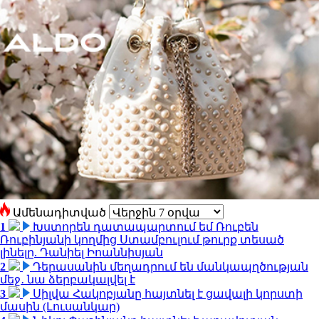
Ամենադիտված
1
Խստորեն դատապարտում եմ Ռուբեն
Ռուբինյանի կողմից Ստամբուլում թուրք տեսած
լինելը. Դանիել Իոաննիսյան
2
Դերասանին մեղադրում են մանկապղծության
մեջ․ նա ձերբակալվել է
3
Սիլվա Հակոբյանը հայտնել է ցավալի կորստի
մասին (Լուսանկար)