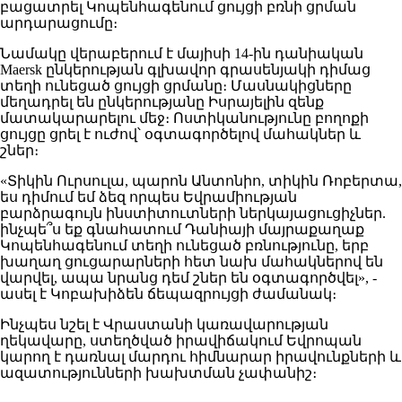
բացատրել Կոպենհագենում ցույցի բռնի ցրման
արդարացումը։
Նամակը վերաբերում է մայիսի 14-ին դանիական
Maersk ընկերության գլխավոր գրասենյակի դիմաց
տեղի ունեցած ցույցի ցրմանը։ Մասնակիցները
մեղադրել են ընկերությանը Իսրայելին զենք
մատակարարելու մեջ։ Ոստիկանությունը բողոքի
ցույցը ցրել է ուժով՝ օգտագործելով մահակներ և
շներ։
«Տիկին Ուրսուլա, պարոն Անտոնիո, տիկին Ռոբերտա,
ես դիմում եմ ձեզ որպես Եվրամիության
բարձրագույն ինստիտուտների ներկայացուցիչներ.
ինչպե՞ս եք գնահատում Դանիայի մայրաքաղաք
Կոպենհագենում տեղի ունեցած բռնությունը, երբ
խաղաղ ցուցարարների հետ նախ մահակներով են
վարվել, ապա նրանց դեմ շներ են օգտագործվել», -
ասել է Կոբախիձեն ճեպազրույցի ժամանակ։
Ինչպես նշել է Վրաստանի կառավարության
ղեկավարը, ստեղծված իրավիճակում Եվրոպան
կարող է դառնալ մարդու հիմնարար իրավունքների և
ազատությունների խախտման չափանիշ։