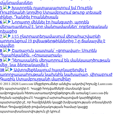
մանրամասներ
5
Խստորեն դատապարտում եմ Ռուբեն
Ռուբինյանի կողմից Ստամբուլում թուրք տեսած
լինելը. Դանիել Իոաննիսյան
6
Նորայրը մեկնել էր հանգստի, արդեն
վերադառնում է. նոր մանրամասներ՝ ողբերգական
դեպքից
7
1/15 ընտրատեղամասում վերահաշվարկի
արդյունքում 19 քվեաթերթիկներից 7-ը ճանաչվել է
վավեր
8
Շառաչուն ապտակ՝ «զորավար» Սուրեն
Պապիկյանին․ «Հրապարակ»
9
Դերասանին մեղադրում են մանկապղծության
մեջ․ նա ձերբակալվել է
10
Ավտոմեքենայում հայտնաբերվել է
առողջապահության նախկին նախարար, վիրաբույժ
Գագիկ Ստամբուլցյանի մարմինը
© 2011-2026 Lurer.com Մեջբերումներ անելիս ակտիվ հղումը Lurer.com-
ին պարտադիր է: Կայքի հոդվածների մասնակի կամ
ամբողջական հեռուստառադիոընթերցումն առանց Lurer.com-ին
հղման արգելվում է:Կայքում արտահայտված կարծիքները
պարտադիր չէ, որ համընկնեն կայքի խմբագրության տեսակետի
հետ:Գովազդների բովանդակության համար կայքը
պատասխանատվություն չի կրում: