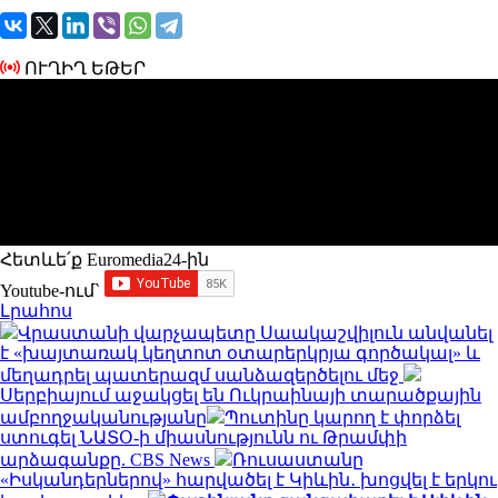
ՈՒՂԻՂ ԵԹԵՐ
Հետևե՛ք Euromedia24-ին
Youtube-ում`
Լրահոս
Վրաստանի վարչապետը Սաակաշվիլուն անվանել
է «խայտառակ կեղտոտ օտարերկրյա գործակալ» և
մեղադրել պատերազմ սանձազերծելու մեջ
Սերբիայում աջակցել են Ուկրաինայի տարածքային
ամբողջականությանը
Պուտինը կարող է փորձել
ստուգել ՆԱՏՕ-ի միասնությունն ու Թրամփի
արձագանքը. CBS News
Ռուսաստանը
«Իսկանդերներով» հարվածել է Կիևին․ խոցվել է երկու