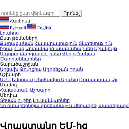
Հայերեն
Русский
English
Լրահոս
Ըստ թեմաների
Քաղաքական
Հասարակություն
Տնտեսություն
Իրավունք
Արտակարգ պատահարներ
Մշակույթ
Սպորտ
Հարցազրույցներ
Վերլուծական
Ծաղրանկարներ
Տարածաշրջան
Արցախ
Թուրքիա
Ադրբեջան
Իրան
Աշխարհ
ԱՄՆ
Եվրոպա
Մերձավոր Արևելք
Ռուսաստան
Այլ
Մամուլ
Հայաստան
Աշխարհ
Մեդիա
Տեսանյութեր
Լուսանկարներ
արերկրյա գործակալ» և մեղադրել պատերազմ սան
Վրաստանը ԵՄ-ից