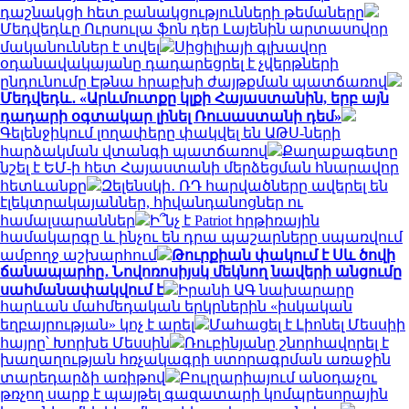
դաշնակցի հետ բանակցությունների թեմաները
Մեդվեդևը Ուրսուլա ֆոն դեր Լայենին արտասովոր
մականուններ է տվել
Սիցիլիայի գլխավոր
օդանավակայանը դադարեցրել է չվերթների
ընդունումը Էթնա հրաբխի ժայթքման պատճառով
Մեդվեդև․ «Արևմուտքը կլքի Հայաստանին, երբ այն
դադարի օգտակար լինել Ռուսաստանի դեմ»
Գելենջիկում լողափերը փակվել են ԱԹՍ-ների
հարձակման վտանգի պատճառով
Քաղաքագետը
նշել է ԵՄ-ի հետ Հայաստանի մերձեցման հնարավոր
հետևանքը
Զելենսկի․ ՌԴ հարվածները ավերել են
էլեկտրակայաններ, հիվանդանոցներ ու
համալսարաններ
Ի՞նչ է Patriot հրթիռային
համակարգը և ինչու են դրա պաշարները սպառվում
ամբողջ աշխարհում
Թուրքիան փակում է Սև ծովի
ճանապարհը․ Նովոռոսիյսկ մեկնող նավերի անցումը
սահմանափակվում է
Իրանի ԱԳ նախարարը
հարևան մահմեդական երկրներին «իսկական
եղբայրության» կոչ է արել
Մահացել է Լիոնել Մեսսիի
հայրը՝ Խորխե Մեսսին
Ռուբինյանը շնորհավորել է
խաղաղության հռչակագրի ստորագրման առաջին
տարեդարձի առիթով
Բուլղարիայում անօդաչու
թռչող սարք է պայթել գազատարի կոմպրեսորային