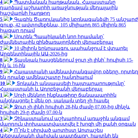
4
Պատմական հաղթանակ․ Հայաստանը
դարձավ աշխարհի առաջնության մեդալային
հաշվարկի հաղթող
5
Գագիկ Ծառուկյանից կբռնագանձվի 75 անշարժ
գույք, 42 ավտոմեքենա, 105 միլիարդ 865 միլիոն 865
հազար դրամ
6
Սուրեն Պապիկյանի նոր հրամանը՝
ժամկետային զինծառայողների վերաբերյալ
7
10 միլիոն երկրպագու պահանջում է վտարել
Արգենտինային ԱԱ-2026-ից
8
Տասնյակ հասցեներում ջուր չի լինի՝ հուլիսի 15-
ին և 16-ին
9
Հայաստանի ամենավտանգավոր օձերը. որտեղ
են դրանք ամենաշատը հանդիպում
10
Տոկաևի անսպասելի հայտարարությունը՝
Հայաստանի և Ադրբեջանի վերաբերյալ
1
Սոչի մեկնող ինքնաթիռը ճանապարհին
անցկացրել է մեկ օր, սակայն տեղ չի հասել
2
Ջուր չի լինի հուլիսի 28-ին ժամը 07.00-ից մինչև
հուլիսի 29-ը ժամը 07.00-ն
3
Չինաստանում աշխարհում առաջին անգամ
մարդուն փոխպատվաստվել է խոզի մի քանի օրգան
4
Ո՞րն է սիրված արտիստ Արտաշես
Ալեքսանյանի մահվան պատճառը. հայտնի են