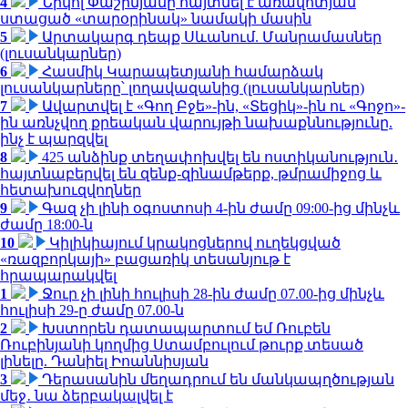
4
Նիկոլ Փաշինյանը հայտնել է առավոտյան
ստացած «տարօրինակ» նամակի մասին
5
Արտակարգ դեպք Սևանում. Մանրամասներ
(լուսանկարներ)
6
Հասմիկ Կարապետյանի համարձակ
լուսանկարները՝ լողավազանից (լուսանկարներ)
7
Ավարտվել է «Գող Բջե»-ին, «Տեցիկ»-ին ու «Գոջո»-
ին առնչվող քրեական վարույթի նախաքննությունը.
ինչ է պարզվել
8
425 անձինք տեղափոխվել են ոստիկանություն․
հայտնաբերվել են զենք-զինամթերք, թմրամիջոց և
հետախուզվողներ
9
Գազ չի լինի օգոստոսի 4-ին ժամը 09:00-ից մինչև
ժամը 18:00-ն
10
Կիլիկիայում կրակոցներով ուղեկցված
«ռազբորկայի» բացառիկ տեսանյութ է
հրապարակվել
1
Ջուր չի լինի հուլիսի 28-ին ժամը 07.00-ից մինչև
հուլիսի 29-ը ժամը 07.00-ն
2
Խստորեն դատապարտում եմ Ռուբեն
Ռուբինյանի կողմից Ստամբուլում թուրք տեսած
լինելը. Դանիել Իոաննիսյան
3
Դերասանին մեղադրում են մանկապղծության
մեջ․ նա ձերբակալվել է