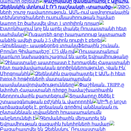
կարևոր օբյեկտ
Փաշինյանը զանգահարել է Ալիևին.
Զելենսկին մտնում է ՌԴ դաշնակցի «տարածք»
ՉԹՕ-
ների շուրջ դավադրություն․ ԱՄՆ-ում այլմոլորակային
տեխնոլոգիաների ուսումնասիրության համար
կարող էր ծախսվել մոտ 1 տրիլիոն դոլար
Էստոնիայում կոչ են արել փակել Ռուսաստանի հետ
սահմանը
Ուգալդեի գոլը խաղադրույք կատարած
անձին ավելի քան 2,5 միլիոն ռուբլի է բերել
«Արսենալը» պայթեցրեց տրանսֆերային շուկան․
Բրունո Գիմարայեշը՝ £75 մլն-ով
Ռուսաստանում
կարևոր նախազգուշացում են արել Եվրամիությանը
Չինաստանը պատրաստ է խորացնել Հայաստանի
հետ ռազմավարական գործընկերությունը․ Վան Ին՝
Միրզոյանին
Զելենսկին բացահայտել է ԱՄՆ-ի հետ
Patriot-ի հրթիռների մատակարարման
պայմանավորվածությունները
Փաշինյան․ TRIPP-ը
կփոխի Հայաստանի դիրքը համաշխարհային
ներդրումային քարտեզում
Տղամարդը ծեծել է
շտապօգնության բժշկին և վարորդին
ՄԻՊ-ը կոշտ
արձագանքել է․ քրեական գործով անձնական ու
ընտանեկան տվյալների հրապարակումն
անընդունելի է
Գերմանիային մեղադրել են
Եվրամիության գազային խնդիրների համար
Բացահայտվել են Զելենսկու՝ Ռուսաստանի