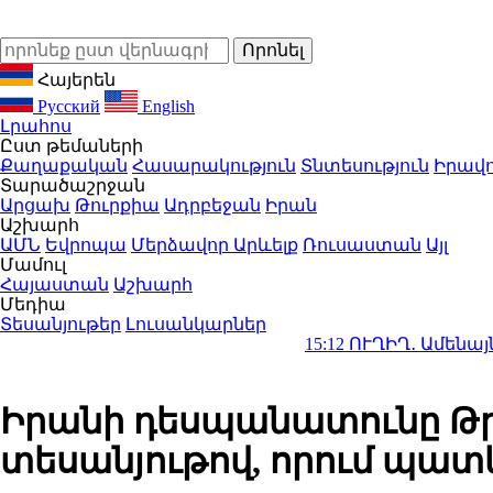
Հայերեն
Русский
English
Լրահոս
Ըստ թեմաների
Քաղաքական
Հասարակություն
Տնտեսություն
Իրավո
Տարածաշրջան
Արցախ
Թուրքիա
Ադրբեջան
Իրան
Աշխարհ
ԱՄՆ
Եվրոպա
Մերձավոր Արևելք
Ռուսաստան
Այլ
Մամուլ
Հայաստան
Աշխարհ
Մեդիա
Տեսանյութեր
Լուսանկարներ
15:12
ՈՒՂԻՂ․ Ամենայն հայոց կ
Իրանի դեսպանատունը Թր
տեսանյութով, որում պատ