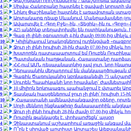
3
Փաշինյանի որոշումներով 7 պաշտոնյա ազատվ
4
Սիլվա Հակոբյանը հայտնել է ցավալի կորստի մ
5
Նիկոլ Փաշինյանը հայտնել է առավոտյան ստ
6
Արտակարգ դեպք Սևանում. Մանրամասներ (լո
7
Ավարտվել է «Գող Բջե»-ին, «Տեցիկ»-ին ու «Գոջ
8
425 անձինք տեղափոխվել են ոստիկանություն․
9
Գազ չի լինի օգոստոսի 4-ին ժամը 09:00-ից մինչև 
10
Կիլիկիայում կրակոցներով ուղեկցված «ռազբ
1
Ջուր չի լինի հուլիսի 28-ին ժամը 07.00-ից մինչև հո
2
Խստորեն դատապարտում եմ Ռուբեն Ռուբինյանի
3
Պատմական հաղթանակ․ Հայաստանը դարձավ 
4
ՀՀ-ում ԱՄՆ դեսպանատնից լավ լուր․ նոր հնար
5
Դերասանին մեղադրում են մանկապղծության մե
6
Գագիկ Ծառուկյանից կբռնագանձվի 75 անշարժ գո
7
Սուրեն Պապիկյանի նոր հրամանը՝ ժամկետային
8
10 միլիոն երկրպագու պահանջում է վտարել Արգ
9
Տասնյակ հասցեներում ջուր չի լինի՝ հուլիսի 15-ին
10
Հայաստանի ամենավտանգավոր օձերը. որտե
1
Սոչի մեկնող ինքնաթիռը ճանապարհին անցկացրե
2
Ջուր չի լինի հուլիսի 28-ին ժամը 07.00-ից մինչև հո
3
Ռուբլին թանկացել է․ փոխարժեքն՝ այսօր
4
Չինաստանում աշխարհում առաջին անգամ մա
5
Ո՞րն է սիրված արտիստ Արտաշես Ալեքսանյա