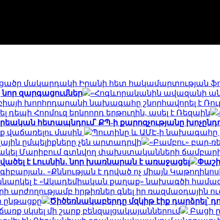
ց ցածր մակարդակի Իրանի հետ հակամարտության ֆ
նոր զարգացումներ
«Հոգևորականին ավազանի անո
բիայի խորհրդարանի նախագահը շնորհավորել է Ռու
ել դեպի Հորմուզ երկրորդ երթուղին, ասել է Ռեզաին
 քրեական հետապնդում՝ ՔՊ-ի քարոզչությանը խոչընդո
նք վաճառելու մասին
Պուտինը և ԱՄԷ-ի նախագահը 
ային ըմպելիքները չեն արտադրվի
«Բամբու» բար-ռ
 արձակել Մարիբում գտնվող փախստականների ճամբար
ածել է Լուսնին․ նոր խառնարան է առաջացել
Փաշի
գիբարյան․ «Քննության է դրված ոչ միայն Կաթողիկ
ննարկել է «Ակադեմիական քաղաք» նախագծի համագ
արի արժողությամբ հրթիռներ գնել իր ռազմաօդային ո
ի ընթացքը
Ծիծեռնակաբերդը մզկիթ էիք դարձրել՝ 
առք սկսել մի շարք բենզալցակայաններում
Բացի ըն