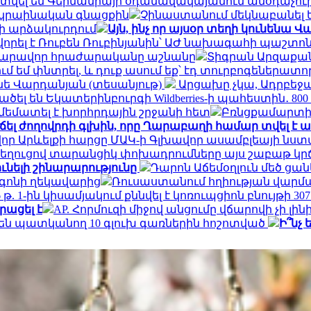
տվել են Գերմանիայի օդանավակայանում անօդաչո
ւկրաինական գնացքին
Չինաստանում մեկնաբանել ե
նի արձակուրդում
Այն, ինչ որ այսօր տեղի կունեն
վորել է Ռուբեն Ռուբինյանին՝ ԱԺ նախագահի պաշտո
 հնարավոր հրաժարականը աշնանը
Տիգրան Արզաքան
 եմ փնտրել, և դուք ասում եք՝ էդ տուրբոգեներատոր
տինե Վարդանյան (տեսանյութ)
Արցախը չկա, Ադրբեջա
ել են Եկատերինբուրգի Wildberries-ի պահեստին․ 80
ամեմատել է խորհրդային շրջանի հետ
Բռնցքամարտի
ճել ժողովրդի գլխին, որը Ղարաբաղի համար տվել է 
որ Արևելքի հարցը ՄԱԿ-ի Գլխավոր ասամբլեայի նս
զի նեղուցով տարանցիկ փոխադրումները այս շաբաթ կր
ունելի շինարարությունը
Դարոն Աճեմօղլուն մեծ ցան
տագոնի ղեկավարից
Ռուսաստանում հղիության վարմա
6 թ. 1-ին կիսամյակում քննվել է կոռուպցիոն բնույթի
րացել է
AP. Հորմուզի միջով անցումը վճարովի չի լ
են պատկանող 10 գլուխ գառներին հոշոտված
Ի՞նչ