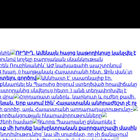
ոնին
ՈՒՂԻՂ․ Ամենայն հայոց կաթողիկոսը կանչվել է
ւնով կոչելը բարոյական սնանկության
բեն Ռուբինյանին՝ ԱԺ նախագահի պաշտոնում
4 խաղ, 0 հաղթանակ Հայաստանի հետ․ Ջոն վան՛տ
տելու գործով
Ակնհայտ է՝ սպառնալիք էր․
քննարկել են Պարսից ծոցում ստեղծված իրավիճակը
եստորանից սնվելուց հետո 3 անձ տեղափոխվել է
ի վրա
Հորդառատ անձրև, կարկուտ և ուժեղ քամի․
նյան․ Երբ ասում էին՝ Հայաստանն անհրաժեշտ չէ ոչ
ոսի գործը, այլև Հայաստանի արդարադատությունը»
ործակցության հնարավորությունները
ւժերի համար
Գևորգ Պապոյանը քննարկել է
դուք մի խոսեք նախընտրական քարոզարշավի մասին
դդիմությունից՝ կա մի սուբյեկտ, որ չի ճանաչում