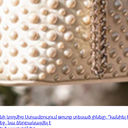
 կողմից Ստամբուլում թուրք տեսած լինելը. Դանիել
ջ․ նա ձերբակալվել է