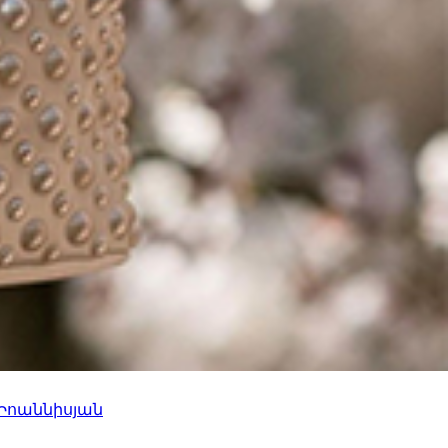
 Իոաննիսյան