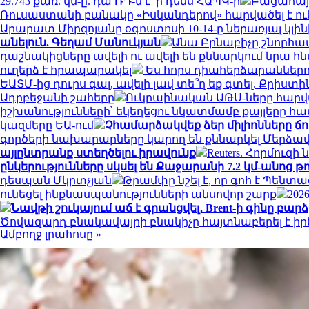
29.743 քառ. կմ-ը. դա ՌԴ-ն է՝ ի դեմս ՀԱՊԿ-ի
Բացահայ
Ռուսաստանի բանակը «Իսկանդերով» հարվածել է ո
Արարատ Միրզոյանը օգոստոսի 10-14-ը ներառյալ կլի
անելուն. Գեղամ Մանուկյան
Անա Բրնաբիչը շնորհա
դաշնակիցները ավելի ու ավելի են քննարկում նրա
ուղերձ է հրապարակել
Ես հորս դիահերձարաններում
ԵԱՏՄ-ից դուրս գալ, ավելի լավ տե՞ղ եք գտել. Քրիս
Ադրբեջանի շահերը
Ուկրաինական ԱԹՍ-ները հարված
իշխանությունների՝ եկեղեցու նկատմամբ քայլերը հ
կազմերը ԵԱ-ում
Չհամարձակվեք ձեր միլիոնները ճո
գործերի նախարարները կարող են քննարկել Մերձավ
այլընտրանք ստեղծելու իրավունք
Reuters. Հորմու
ընկերությունները սկսել են Քաջարանի 7.2 կմ-անոց թ
դեսպան Մկրտչյան
Թրամփը նշել է, որ գոհ է Պեն
ունեցել ինքնասպանությունների անսովոր շարք
202
Նավթի շուկայում աճ է գրանցվել․ Brent-ի գինը բարձ
Ծովազարդ բնակավայրի բնակիչը հայտնաբերել է իր
Ամբողջ լրահոսը »