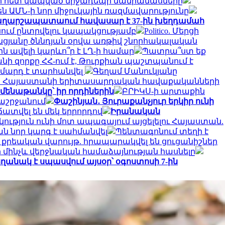
ւի հետ կապված միջադեպի մանրամասները
ն ԱՄՆ-ի նոր միջուկային ռազմավարությունը
ա Վաղարշապատաում հավասար է 37-ին խեղդամահ
նում ընտրվելու կապակցությամբ
Politico. Մերցի
ցյանը ծննդյան օրվա առթիվ շնորհակալական
ն ավելի կարևո՞ր է ԼՂ-ի համար
Պատրա՞ստ եք
նի զորքը ՀՀ-ում է, Թուրքիան պաշտպանում է
0 մարդ է տարհանվել
Գեղամ Մանուկյանը
 Հայաստանի երիտասարդական հավաքականների
ամենաթանկը՝ իր որդիներին
ԲՐԻԿՍ-ի արտաքին
տաշրջանում
Փաշինյան․ Յուրաքանչյուր երկիր ունի
ճատվել են մեկ երրորդով
Իրանական
կություն ունի մոտ ապագայում այցելելու Հայաստան.
ն նոր կարգ է սահմանվել
Պենտագոնում տեղի է
 307 քրեական վարույթ. հրապարակվել են ցուցանիշներ
ինի մինչև վերջնական համաձայնության հասնելը
 եղանակ է սպասվում այսօր՝ օգոստոսի 7-ին