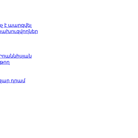
նչ է պարզվել
ետախուզվողներ
 Իոաննիսյան
թող
ազար դրամ