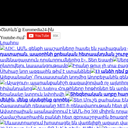
Հետևե՛ք Euromedia24-ին
Youtube-ում`
Լրահոս
ADC. ԱՄՆ զենքի պաշարները հասել են չափազան
դատարան. ապօրինի քրեական հետապնդման շուրջ 
ամենացայտուն դրսևորումներից է». Տեր Եսայի
Սեր
ընտրվելու կապակցությամբ
Իրանը թույլ չի տա բաց
Սխիպը նոր ազգային թիմ է ստանձնել
13 անձի դեմ
Ալեքսանյանը՝ Ռուսաստանի կողմից Ադրբեջանին զե
«Աչաջուր» ապրանքանիշի գազավորված ոչ ալկոհոլ
հիվանդանոց
Al Arabiya Հութիները հրթիռներ են
եղանակը կտրուկ կփոխվի
Տիեզերական աղբը հարվ
մեկին, մենք սկսեցինք գործել
Տեր Մուշե քահանա Են
Հայաստանի դեսպանը MIT-ի ղեկավարության հետ ք
Ավստրալիան պլանավորում է ԱՄՆ-ից 500 միլիոն դոլ
Համաշխարհային բանկի հետ զբոսաշրջային ծրագր
Սևաստոպոլում խոստացել են վառելիքի ազատ վաճ