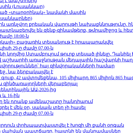
ել է պաշտոնից
ասին (Լուսանկար)
ացած «տարօրինակ» նամակի մասին
ւսանկարներ)
ո»-ին առնչվող քրեական վարույթի նախաքննությունը. ի
 հայտնաբերվել են զենք-զինամթերք, թմրամիջոց և հ
ժամը 18:00-ն
որկայի» բացառիկ տեսանյութ է հրապարակվել
ւլիսի 29-ը ժամը 07.00-ն
 կողմից Ստամբուլում թուրք տեսած լինելը. Դանիել
աշխարհի առաջնության մեդալային հաշվարկի հաղ
ավորություններ՝ հայ զինվորականների համար
ջ․ նա ձերբակալվել է
ւյք, 42 ավտոմեքենա, 105 միլիարդ 865 միլիոն 865 հ
 զինծառայողների վերաբերյալ
ենտինային ԱԱ-2026-ից
 և 16-ին
ղ են դրանք ամենաշատը հանդիպում
լ է մեկ օր, սակայն տեղ չի հասել
ւլիսի 29-ը ժամը 07.00-ն
րդուն փոխպատվաստվել է խոզի մի քանի օրգան
նի մահվան պատճառը. հայտնի են մանրամասներ