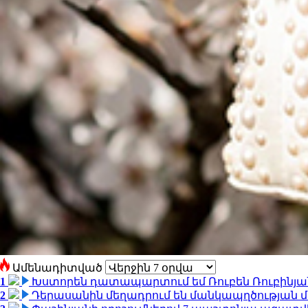
Ամենադիտված
1
Խստորեն դատապարտում եմ Ռուբեն Ռուբինյանի
2
Դերասանին մեղադրում են մանկապղծության մե