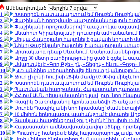
Ամենադիտված
1
Խստորեն դատապարտում եմ Ռուբեն Ռուբինյանի
2
Փաշինյանի որոշմամբ պաշտոնանկություն է տեղ
3
Փաշինյանի որոշումներով 7 պաշտոնյա ազատվ
4
Անահիտ Կիրակոսյանի դուստրն ամուսնանում 
5
Սիլվա Հակոբյանը հայտնել է ցավալի կորստի մ
6
Նիկոլ Փաշինյանը հայտնել է առավոտյան ստ
7
Արտակարգ դեպք Սևանում. Մանրամասներ (լո
8
Արջը 30 մետր բարձրությունից ցած է գցել և ս
9
Ավարտվել է «Գող Բջե»-ին, «Տեցիկ»-ին ու «Գոջ
10
425 անձինք տեղափոխվել են ոստիկանություն․
1
Ջուր չի լինի հուլիսի 28-ին ժամը 07.00-ից մինչև հո
2
Խստորեն դատապարտում եմ Ռուբեն Ռուբինյանի
3
Պատմական հաղթանակ․ Հայաստանը դարձավ 
4
ՀՀ-ում ԱՄՆ դեսպանատնից լավ լուր․ նոր հնար
5
Գագիկ Ծառուկյանից կբռնագանձվի 75 անշարժ գո
6
Սուրեն Պապիկյանի նոր հրամանը՝ ժամկետային
7
10 միլիոն երկրպագու պահանջում է վտարել Արգ
8
Տասնյակ հասցեներում ջուր չի լինի՝ հուլիսի 15-ին
9
Հայաստանի ամենավտանգավոր օձերը. որտեղ
10
Պուտինը հանդես է եկել հայտարարությամբ. Խո
1
Սոչի մեկնող ինքնաթիռը ճանապարհին անցկացրե