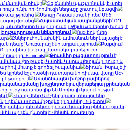
ամ մահվան ռիսկը
Զելենսկին պաշտոնանկ է արել
հույս ունի, որ Հորմուզի նեղուցը շուտով կբացվի
ած պայթյունից
Սեուլը Ռուսաստանի դեմ Մեծ
ռնացող վտանգ
Հայաստանյան ապրանքների՝ ՌԴ
ւդյան ռեժիսոր և պրոդյուսեր Ջեյմս Քեմերոնը խոսել է
է ուշադրության կենտրոնում
Ութ երկրներ
մար
Ընկերուհու նախկին ամուսնուն ներկայացել է
ան դեպք՝ Նուբարաշենի աղբավայրում
Բաքվում
 Ուկրաինային գազ մատակարարելու իր
դոլարից. Economist
Թրամփը բացատրություն է
 ժամանակ չեք բացել Կարեն Կարապետյանի դուռը և
պարհով մուտք է գործել Իսպանիա
Ֆիդան. Իսրայելի
ս կլինեմ Էջմիածնի դատարանի դիմաց, վաղը ԱԺ-
ի ընթացքում
Առանձնապես խոշոր չափերով
իրականացմանը խոչընդոտելու վերաբերյալ քրեական
րը լուրջ սպառնալիք են Սիրիայի կայունության
լ է
Վաղը մենք ԱԺ չենք գալու, գնալու ենք
անի դեմ պատժամիջոցների ցանկը 19 կետով
ոլիտեխնիկի ռեկտորի հետ կապվող ընկերությանը
մփն արդեն ընտրել է Վենսին որպես իր