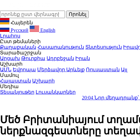
Հայերեն
Русский
English
Լրահոս
Ըստ թեմաների
Քաղաքական
Հասարակություն
Տնտեսություն
Իրավո
Տարածաշրջան
Արցախ
Թուրքիա
Ադրբեջան
Իրան
Աշխարհ
ԱՄՆ
Եվրոպա
Մերձավոր Արևելք
Ռուսաստան
Այլ
Մամուլ
Հայաստան
Աշխարհ
Մեդիա
Տեսանյութեր
Լուսանկարներ
20:04
Նոր մեղադրանք՝ Գագիկ Ծառ
Մեծ Բրիտանիայում տղամա
ներքնազգեստները տեղա