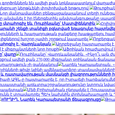
որ գործոններն են ավելի քան կրկնապատկում վաղաժ
ոլեյբուսը կերթևեկի փոփոխված երթուղով
Թուրքիան 
. Նոր մանրամասներ բենզալցակայանում տեղի ունեց
 անվանել է իր էներգետիկ անվտանգությանը սպա
տահոգիչ են. Ռուբինյանը՝ Մատվիենկոյին
Հոլիվո
անի շենքի տանիքի բզկտված եռագույնը հայտնվել 
թյունների և խաղաղության ջանքերը խաթարելու հա
լիքներով խոշոր չափի շորթում կատարել
Ողբերգակ
տահոգիչ է․ Վարդևանյան
Ադրբեջանը հայտարարել է
է միգրանտների նոր հոսքի
Աֆրիկան ​​հրաժարվում է 
՝ վաղը
Ռուբինյանը՝ Վարդևանյանին․ «Ինչո՞ւ այն
ցքում ավելի քան 270,000 միգրանտ օրինական ճանա
աղաղություն չի ցանկանում
Նարեկ Կարապետյան․ «Ե
կոչիկների թիվը կլինի ամենաբարձրը տասնամյակներ
և դատավարության մասնակցի լիազորությունների 
իայի ԱԳՆ-ը հայտարարել է, որ Իսրայելի հարձակումնե
Ռուսաստանի առևտրաշրջանառությունը կտրուկ նվազե
արապետյան
Մեծ Բրիտանիան ընդլայնել է Ռուսաստ
ունն է տրամադրել ՊԵԿ նախկին փոխնախարարի և Պ
#ՈՒՂԻՂ․ Նարեկ Կարապետյանի ճեպազրույցը
Թրա