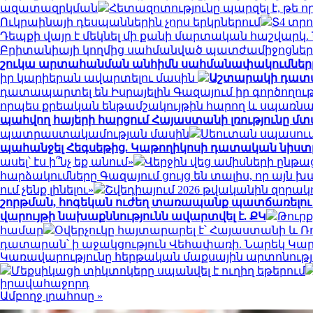
ազատազրկման
Հետազոտությունը պարզել է, թե 
Ուկրաինայի դեսպաններին չորս երկրներում
Տ4 տր
Դեպքի վայր է մեկնել մի քանի մարտական հաշվարկ
Բրիտանիայի կողմից սահմանված պատժամիջոցները
շուկա արտահանման անհիմն սահմանափակումները մ
իր կարիերան ավարտելու մասին
Աշտարակի դատար
դատապարտել են Իսրայելին Գազայում իր գործողու
որպես քրեական ենթամշակույթին հարող և սպառնա
պահվող հայերի հարցում Հայաստանի լռությունը մ
պատրաստակամության մասին
Սեուտան սպասում 
պահանջել Հեգսեթից. Կաթողիկոսի դատական նիստը
ասել՝ էս ի՞նչ եք անում»
Վերջին վեց ամիսների ընթա
հարձակումները Գազայում ցույց են տալիս, որ այն խ
ում չենք լինելու»
Շվեդիայում 2026 թվականին զորա
շորթման, հոգեկան ուժեղ տառապանք պատճառելու 
վարույթի նախաքննությունն ավարտվել է. ՔԿ
Թուրք
համար
Օվերչուկը հայտարարել է՝ Հայաստանի և 
դատարան՝ ի աջակցություն Վեհափառի. Նարեկ Կ
Կառավարությունը հերթական մաքսային արտոնությ
Մեքսիկացի տիկտոկերը սպանվել է ուղիղ եթերում
իրավահաջորդ
Ամբողջ լրահոսը »