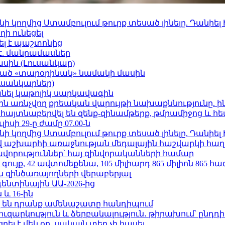
 կողմից Ստամբուլում թուրք տեսած լինելը. Դանիել
ի ունեցել
ել է պաշտոնից
է. մանրամասներ
ասին (Լուսանկար)
ացած «տարօրինակ» նամակի մասին
ւսանկարներ)
պանել կաթոլիկ սարկավագին
ո»-ին առնչվող քրեական վարույթի նախաքննությունը. ի
 հայտնաբերվել են զենք-զինամթերք, թմրամիջոց և 
ւլիսի 29-ը ժամը 07.00-ն
 կողմից Ստամբուլում թուրք տեսած լինելը. Դանիել
աշխարհի առաջնության մեդալային հաշվարկի հաղ
ավորություններ՝ հայ զինվորականների համար
ւյք, 42 ավտոմեքենա, 105 միլիարդ 865 միլիոն 865 հ
 զինծառայողների վերաբերյալ
ենտինային ԱԱ-2026-ից
 և 16-ին
 են դրանք ամենաշատը հանդիպում
ւզարկություն և ձերբակալություն․ թիրախում՝ ընդդ
լ է մեկ օր, սակայն տեղ չի հասել