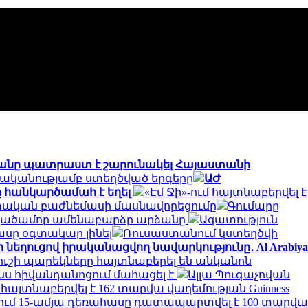
անը պատրաստ է շարունակել Հայաստանի
ականությամբ ստեղծված երգերը
ԱԺ
 հանկարծամահ է եղել
«Էմ Ջի»-ում հայտնաբերվել է
ետական բաժնեմասի մասնավորեցումը
Գումարը
տվածամոր ամենաբարձր արձանը
Ազատություն
կասը օգտակար լինել
Ռուսաստանում կստեղծվի
 նեղուցով իրականացվող նավարկությունը․ Al Arabiya
ւշի պարեկները հայտնաբերել են անկանոն
նս հիվանդանոցում մահացել է
Ալլա Պուգաչովան
այտնաբերվել է 162 տարվա վաղեմության Guinness
ում 15-ամյա դեռահասը դատապարտվել է 100 տարվա