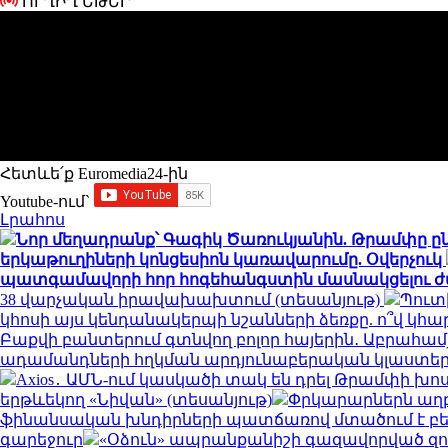
ՈՒՂԻՂ ԵԹԵՐ
Հետևե՛ք Euromedia24-ին
Youtube-ում`
Լրահոս
Նոր մեղադրանք՝ Գագիկ Ծառուկյանին. Թրամփը ըն
երկաթուղիների կոնցեսիոն կառավարումը. Օվերչուկ
պատգամավորի հոր հոգեհանգստին մասնակցելու ժ
38 վարչական իրավախախտում (տեսանյութ)
Պուտ
կհոսի այս կենդանակերպի նշանների ձեռքը. ո՞վ կ
Բաքվի բանտերում գտնվող բոլոր հայերին․ Աբրահա
ադամանդների հղկման արդյունաբերական կլաստե
Axios․ ԱՄՆ-ում կասկածի տակ են դրել Թրամփի 
երթևեկող «Նիվան» (տեսանյութ)
Փրկարարներն աղբա
ֆինանսական խնդիրների պատճառով մտածում է բե
գարեջուր
«Օձուն» ապրանքանիշի գազավորված զով