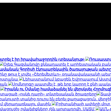
տրել է իր իրավահաջորդին (տեսանյութ)
Ռուսաստ
Օլեգ Գազմանովը քննադատել է արհեստական բան
ամանակ Գորիսի էկոպարեկային ծառայության պետը
ինը թույլ է տվել «Շերեմետևո» օդանավակայանի պ
հարստանա
Լեհաստանում կբացեն Եվրոպայում Աս
մյան
Սոմնոլոգը պատմել է, թե երբ կարող է քնի պա
ր
Իրանն ու Օմանը համաձայնել են վերսկսել Հորմուզի
խոստացած «ոսկե դարի» տնտեսական ծրագրերը
Տավո
կույտի տակից դուրս են բերել քաղաքացուն․ վերջի
մ վերադառնալու մասին
Բրիտանիայի ափերի մոտ հ
ացուցիչ ըմպելիքները չեն արտադրվի. ՍԱՏՄ
ԱՄՆ-