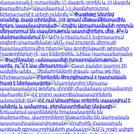
Հայաստան է ուղարկվել 15 վագոն ցորեն և 10 վագոն
քարածուխ
Ալյասկայում 5.6 մագնիտուդով
երկրաշարժ է տեղի ունեցել
Փաթեթը նետեց
տանիք, բայց չփրկվեց․ 318 գրամ մեթամֆետամին,
երկու կալանավորված
Հովիկ Աբրահամյանի որդուն
մեղադրում են սպանություն պատվիրելու մեջ․ ՔԿ-ն
մանրամասնում է
ԱՀԿ-ն հետևում է Եվրոպայում
տզերի տարածմանը ԱՄՆ-ում բուրբոն վիրուսի
հայտնաբերումից հետո
Այս գործընթացի թիրախը
Կաթողիկոսը չէ, այլ Եկեղեցին․ Նինա Կարապետյանց
Փաշինյանը «անսպասելի խոստովանություն» է
արել․ ու՞մ է նա մեղադրում
Շատ բաներ կարող էի
ավելին անել… Չեմպիոնների լիգան, ահա թե ինչ.
Մխիթարյան
Բեյոնսեն Թուրքիայում 4 դատական
հայց է ներկայացրել
Մարոկկոյից Սեուտա
պարապլանով թռչելու փորձի ժամանակ տղամարդը
մահացել է
ՀՀ բոլոր ավտոճանապարհներն
անցանելի են
ՀՀ-ում Առաջիկա օրերին սպասվում է
անձրև և ամպրոպ․ ջերմաստիճանը կնվազի
Երևանում պարեկներն իրականացրել են
օպերացիա․ վարորդները ենթարկվել են վարչական
պատասխանատվության
Հուլիսին Հայաստան
այցելած զբոսաշրջիկների քանակը
ԵՄ-ն շոգի ալիքի