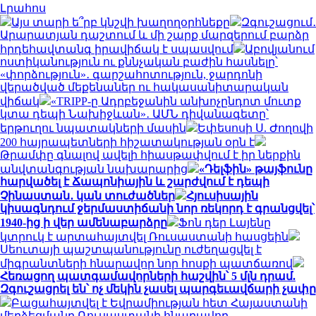
Լրահոս
Այս տարի ե՞րբ կնշվի խաղողօրհնեքը
Զգուշացում․
Արարատյան դաշտում և մի շարք մարզերում բարձր
հրդեհավտանգ իրավիճակ է սպասվում
Աբովյանում
ոստիկանություն ու քննչական բաժին հասնելը՝
«փորձություն»․ գարշահոտություն, ջարդոնի
վերածված մեքենաներ ու հակասանիտարական
վիճակ
«TRIPP-ը Ադրբեջանին անխոչընդոտ մուտք
կտա դեպի Նախիջևան»․ ԱՄՆ դիվանագետը՝
երթուղու նպատակների մասին
Եփեսոսի Ս. Ժողովի
200 հայրապետների հիշատակության օրն է
Թրամփը գնալով ավելի հիասթափվում է իր ներքին
անվտանգության նախարարից
«Դելֆին» թայֆունը
հարվածել է Ճապոնիային և շարժվում է դեպի
Չինաստան․ կան տուժածներ
Հյուսիսային
կիսագնդում ջերմաստիճանի նոր ռեկորդ է գրանցվել՝
1940-ից ի վեր ամենաբարձրը
Ֆոն դեր Լայենը
կտրուկ է արտահայտվել Ռուսաստանի հասցեին
Սեուտայի ​​պաշտպանությունը ուժեղացվել է
միգրանտների հնարավոր նոր հոսքի պատճառով
Հեռացող պատգամավորների հաշվին՝ 5 մլն դրամ.
Զգուշացրել են՝ ոչ մեկին չասել պարգեւավճարի չափը
Բացահայտվել է Եվրամիության հետ Հայաստանի
մերձեցմանը Ռուսաստանի հնարավոր