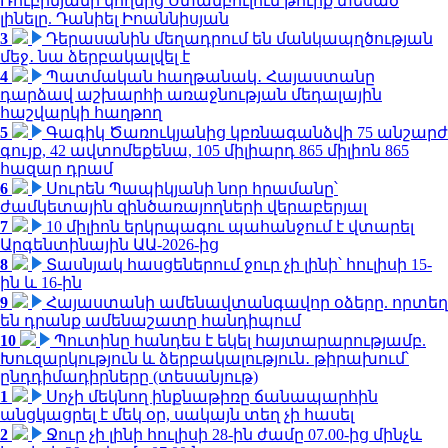
Ռուբինյանի կողմից Ստամբուլում թուրք տեսած
լինելը. Դանիել Իոաննիսյան
3
Դերասանին մեղադրում են մանկապղծության
մեջ․ նա ձերբակալվել է
4
Պատմական հաղթանակ․ Հայաստանը
դարձավ աշխարհի առաջնության մեդալային
հաշվարկի հաղթող
5
Գագիկ Ծառուկյանից կբռնագանձվի 75 անշարժ
գույք, 42 ավտոմեքենա, 105 միլիարդ 865 միլիոն 865
հազար դրամ
6
Սուրեն Պապիկյանի նոր հրամանը՝
ժամկետային զինծառայողների վերաբերյալ
7
10 միլիոն երկրպագու պահանջում է վտարել
Արգենտինային ԱԱ-2026-ից
8
Տասնյակ հասցեներում ջուր չի լինի՝ հուլիսի 15-
ին և 16-ին
9
Հայաստանի ամենավտանգավոր օձերը. որտեղ
են դրանք ամենաշատը հանդիպում
10
Պուտինը հանդես է եկել հայտարարությամբ.
Խուզարկություն և ձերբակալություն․ թիրախում՝
ընդդիմադիրները (տեսանյութ)
1
Սոչի մեկնող ինքնաթիռը ճանապարհին
անցկացրել է մեկ օր, սակայն տեղ չի հասել
2
Ջուր չի լինի հուլիսի 28-ին ժամը 07.00-ից մինչև