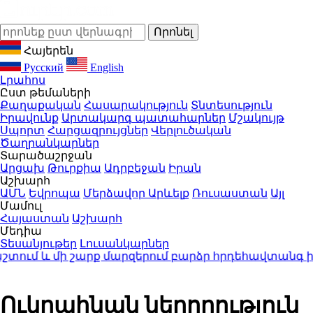
Հայերեն
Русский
English
Լրահոս
Ըստ թեմաների
Քաղաքական
Հասարակություն
Տնտեսություն
Իրավունք
Արտակարգ պատահարներ
Մշակույթ
Սպորտ
Հարցազրույցներ
Վերլուծական
Ծաղրանկարներ
Տարածաշրջան
Արցախ
Թուրքիա
Ադրբեջան
Իրան
Աշխարհ
ԱՄՆ
Եվրոպա
Մերձավոր Արևելք
Ռուսաստան
Այլ
Մամուլ
Հայաստան
Աշխարհ
Մեդիա
Տեսանյութեր
Լուսանկարներ
ւմ և մի շարք մարզերում բարձր հրդեհավտանգ իրա
Ուկրաինան ներողություն