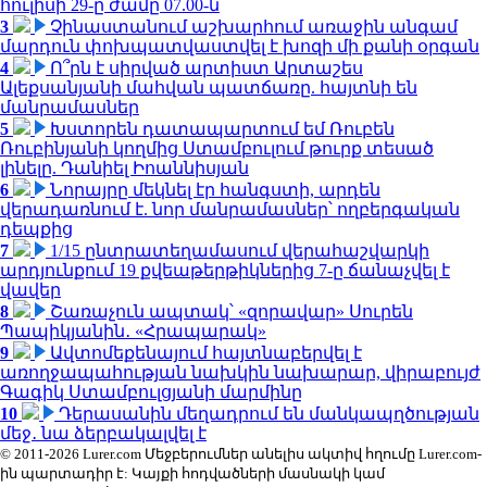
հուլիսի 29-ը ժամը 07.00-ն
3
Չինաստանում աշխարհում առաջին անգամ
մարդուն փոխպատվաստվել է խոզի մի քանի օրգան
4
Ո՞րն է սիրված արտիստ Արտաշես
Ալեքսանյանի մահվան պատճառը. հայտնի են
մանրամասներ
5
Խստորեն դատապարտում եմ Ռուբեն
Ռուբինյանի կողմից Ստամբուլում թուրք տեսած
լինելը. Դանիել Իոաննիսյան
6
Նորայրը մեկնել էր հանգստի, արդեն
վերադառնում է. նոր մանրամասներ՝ ողբերգական
դեպքից
7
1/15 ընտրատեղամասում վերահաշվարկի
արդյունքում 19 քվեաթերթիկներից 7-ը ճանաչվել է
վավեր
8
Շառաչուն ապտակ՝ «զորավար» Սուրեն
Պապիկյանին․ «Հրապարակ»
9
Ավտոմեքենայում հայտնաբերվել է
առողջապահության նախկին նախարար, վիրաբույժ
Գագիկ Ստամբուլցյանի մարմինը
10
Դերասանին մեղադրում են մանկապղծության
մեջ․ նա ձերբակալվել է
© 2011-2026 Lurer.com Մեջբերումներ անելիս ակտիվ հղումը Lurer.com-
ին պարտադիր է: Կայքի հոդվածների մասնակի կամ