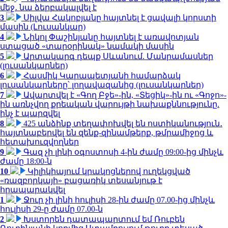
մեջ․ նա ձերբակալվել է
3
Սիլվա Հակոբյանը հայտնել է ցավալի կորստի
մասին (Լուսանկար)
4
Նիկոլ Փաշինյանը հայտնել է առավոտյան
ստացած «տարօրինակ» նամակի մասին
5
Արտակարգ դեպք Սևանում. Մանրամասներ
(լուսանկարներ)
6
Հասմիկ Կարապետյանի համարձակ
լուսանկարները՝ լողավազանից (լուսանկարներ)
7
Ավարտվել է «Գող Բջե»-ին, «Տեցիկ»-ին ու «Գոջո»-
ին առնչվող քրեական վարույթի նախաքննությունը.
ինչ է պարզվել
8
425 անձինք տեղափոխվել են ոստիկանություն․
հայտնաբերվել են զենք-զինամթերք, թմրամիջոց և
հետախուզվողներ
9
Գազ չի լինի օգոստոսի 4-ին ժամը 09:00-ից մինչև
ժամը 18:00-ն
10
Կիլիկիայում կրակոցներով ուղեկցված
«ռազբորկայի» բացառիկ տեսանյութ է
հրապարակվել
1
Ջուր չի լինի հուլիսի 28-ին ժամը 07.00-ից մինչև
հուլիսի 29-ը ժամը 07.00-ն
2
Խստորեն դատապարտում եմ Ռուբեն