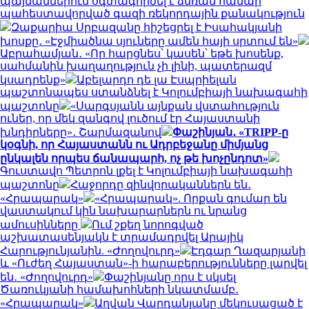
պայմաններում օգտագործել է ձմռան համար
պահեստավորված գազի ռեկորդային քանակություն
Զաքարիա Սրբազանը հիշեցրել է Իսահակյանի
խոսքը․ «Էջմիածնա սյուները ամեն հայի սրտում են»
Աբրահամյան․ «Որ հարցնես՝ կասեն՝ եթե խոսենք,
սահմանին խաղաղություն չի լինի, պատերազմ
կսադրենք»
Աբելարդո դե լա Էսպրիելան
պաշտոնապես ստանձնել է Կոլումբիայի նախագահի
պաշտոնը
«Սարգսյանն այնքան վստահություն
ուներ, որ մեկ զանգով լուծում էր Հայաստանի
խնդիրները»․ Շարմազանով
Փաշինյան․ «TRIPP-ը
կօգնի, որ Հայաստանն ու Ադրբեջանը միմյանց
ընկալեն որպես ճանապարհ, ոչ թե խոչընդոտ»
Գուստավո Պետրոն լքել է Կոլումբիայի նախագահի
պաշտոնը
Հաջորդը զինվորականներն են․
«Հրապարակ»
«Հրապարակ». Որքան գումար են
վաստակում կին նախարարներն ու նրանց
ամուսինները
Ում շքեղ նորոգված
աշխատասենյակն է տրամադրվել Արայիկ
Հարությունյանին. «Ժողովուրդ»
Էդգար Ղազարյանի
և «Ուժեղ Հայաստան»-ի հարաբերությունները լարվել
են․ «Ժողովուրդ»
Փաշինյանը որս է սկսել
Ծառուկյանի համախոհների նկատմամբ․
«Հրապարակ»
Աղվան Վարդանյանը մեկուսացած է