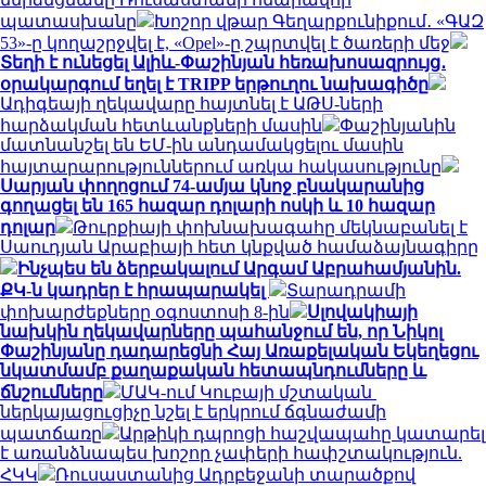
պատասխանը
Խոշոր վթար Գեղարքունիքում․ «ԳԱԶ
53»-ը կողաշրջվել է, «Opel»-ը շպրտվել է ծառերի մեջ
Տեղի է ունեցել Ալիև-Փաշինյան հեռախոսազրույց․
օրակարգում եղել է TRIPP երթուղու նախագիծը
Ադիգեայի ղեկավարը հայտնել է ԱԹՍ-ների
հարձակման հետևանքների մասին
Փաշինյանին
մատնանշել են ԵՄ-ին անդամակցելու մասին
հայտարարություններում առկա հակասությունը
Սարյան փողոցում 74-ամյա կնոջ բնակարանից
գողացել են 165 հազար դոլարի ոսկի և 10 հազար
դոլար
Թուրքիայի փոխնախագահը մեկնաբանել է
Սաուդյան Արաբիայի հետ կնքված համաձայնագիրը
Ինչպես են ձերբակալում Արգամ Աբրահամյանին.
ՔԿ-ն կադրեր է հրապարակել
Տարադրամի
փոխարժեքները օգոստոսի 8-ին
Սլովակիայի
նախկին ղեկավարները պահանջում են, որ Նիկոլ
Փաշինյանը դադարեցնի Հայ Առաքելական Եկեղեցու
նկատմամբ քաղաքական հետապնդումները և
ճնշումները
ՄԱԿ-ում Կուբայի մշտական ​​
ներկայացուցիչը նշել է երկրում ճգնաժամի
պատճառը
Արթիկի դպրոցի հաշվապահը կատարել
է առանձնապես խոշոր չափերի հափշտակություն.
ՀԿԿ
Ռուսաստանից Ադրբեջանի տարածքով