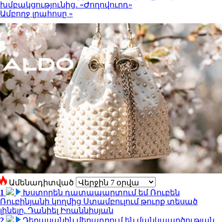
խմբակցությունից․ «Ժողովուրդ»
Ամբողջ լրահոսը »
Ամենադիտված
1
Խստորեն դատապարտում եմ Ռուբեն
Ռուբինյանի կողմից Ստամբուլում թուրք տեսած
լինելը. Դանիել Իոաննիսյան
2
Դերասանին մեղադրում են մանկապղծության