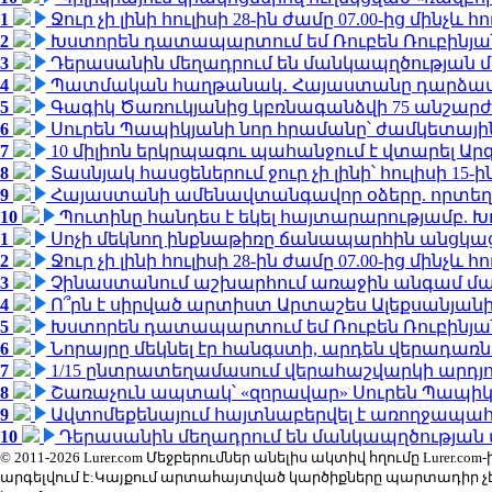
1
Ջուր չի լինի հուլիսի 28-ին ժամը 07.00-ից մինչև հո
2
Խստորեն դատապարտում եմ Ռուբեն Ռուբինյանի
3
Դերասանին մեղադրում են մանկապղծության մե
4
Պատմական հաղթանակ․ Հայաստանը դարձավ 
5
Գագիկ Ծառուկյանից կբռնագանձվի 75 անշարժ գո
6
Սուրեն Պապիկյանի նոր հրամանը՝ ժամկետային
7
10 միլիոն երկրպագու պահանջում է վտարել Արգ
8
Տասնյակ հասցեներում ջուր չի լինի՝ հուլիսի 15-ին
9
Հայաստանի ամենավտանգավոր օձերը. որտեղ
10
Պուտինը հանդես է եկել հայտարարությամբ. Խո
1
Սոչի մեկնող ինքնաթիռը ճանապարհին անցկացրե
2
Ջուր չի լինի հուլիսի 28-ին ժամը 07.00-ից մինչև հո
3
Չինաստանում աշխարհում առաջին անգամ մա
4
Ո՞րն է սիրված արտիստ Արտաշես Ալեքսանյա
5
Խստորեն դատապարտում եմ Ռուբեն Ռուբինյանի
6
Նորայրը մեկնել էր հանգստի, արդեն վերադառն
7
1/15 ընտրատեղամասում վերահաշվարկի արդյուն
8
Շառաչուն ապտակ՝ «զորավար» Սուրեն Պապի
9
Ավտոմեքենայում հայտնաբերվել է առողջապահ
10
Դերասանին մեղադրում են մանկապղծության մե
© 2011-2026 Lurer.com Մեջբերումներ անելիս ակտիվ հղումը Lure
արգելվում է:Կայքում արտահայտված կարծիքները պարտադիր չ