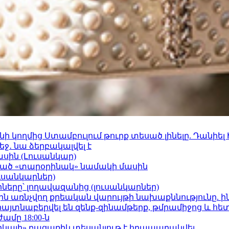
 կողմից Ստամբուլում թուրք տեսած լինելը. Դանիել
ջ․ նա ձերբակալվել է
ասին (Լուսանկար)
ացած «տարօրինակ» նամակի մասին
ւսանկարներ)
երը՝ լողավազանից (լուսանկարներ)
ո»-ին առնչվող քրեական վարույթի նախաքննությունը. ի
 հայտնաբերվել են զենք-զինամթերք, թմրամիջոց և հ
ժամը 18:00-ն
որկայի» բացառիկ տեսանյութ է հրապարակվել