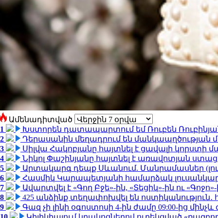
Ամենադիտված
1
Խստորեն դատապարտում եմ Ռուբեն Ռուբինյանի
2
Դերասանին մեղադրում են մանկապղծության մե
3
Սիլվա Հակոբյանը հայտնել է ցավալի կորստի մ
4
Նիկոլ Փաշինյանը հայտնել է առավոտյան ստ
5
Արտակարգ դեպք Սևանում. Մանրամասներ (լո
6
Հասմիկ Կարապետյանի համարձակ լուսանկարն
7
Ավարտվել է «Գող Բջե»-ին, «Տեցիկ»-ին ու «Գոջ
8
425 անձինք տեղափոխվել են ոստիկանություն․
9
Գազ չի լինի օգոստոսի 4-ին ժամը 09:00-ից մինչև 
10
Կիլիկիայում կրակոցներով ուղեկցված «ռազբ