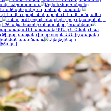
տմամբ․ «Հրապարակ»
Աղվան Վարդանյանը
արգեւավճարի չափը, սպառնացել ազատել
ել է 1 ամիս միայն հնդկացորեն և հավի կրծքամիս
ն
Կոնգոյում էբոլայի դեպքերի թիվը գերազանցել է
 է 26-ամյա հայտնի տիկտոկերը (լուսանկար)
տրաստվում է հաստատել ԱՄՆ-ի և Օմանի հետ
ն Ջիգարխանյանի խորթ որդին ԱՄՆ-ից գաղտնի
ի փակման պատճառով
Եկեղեցիների
վիճակով