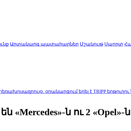
ւնք
Արտակարգ պատահարներ
Մշակույթ
Սպորտ
Հա
ույց․ օրակարգում եղել է TRIPP երթուղու նախագիծ
 «Mercedes»-ն ու 2 «Opel»-