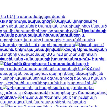
 են ԵՄ-ին անդամակցելու մասին
TRIPP երթուղու նախագիծը
Սարյան փողոցում 74-
ը մեկնաբանել է Սաուդյան Արաբիայի հետ կնքված
րամի փոխարժեքները օգոստոսի 8-ին
Սլովակիայի
նկատմամբ քաղաքական հետապնդումները և
դպրոցի հաշվապահը կատարել է առանձնապես
 վագոն ցորեն և 10 վագոն քարածուխ
Ալյասկայում
ետամին, երկու կալանավորված
Հովիկ Աբրահամյանի
ւմ տզերի տարածմանը ԱՄՆ-ում բուրբոն վիրուսի
Փաշինյանը «անսպասելի խոստովանություն» է արել․
Բեյոնսեն Թուրքիայում 4 դատական հայց է
բոլոր ավտոճանապարհներն անցանելի են
ՀՀ-ում
նացրել են օպերացիա․ վարորդները ենթարկվել են
գի ալիքի պայմաններում օգտագործել է ձմռան համար
․ «Էջմիածնա սյուները ամեն հայի սրտում են»
ք»
Աբելարդո դե լա Էսպրիելան պաշտոնապես
ով լուծում էր Հայաստանի խնդիրները»․ Շարմազանով
ոչընդոտ»
Գուստավո Պետրոն լքել է Կոլումբիայի
 վաստակում կին նախարարներն ու նրանց
րդ»
Էդգար Ղազարյանի և «Ուժեղ Հայաստան»-ի