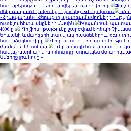
հարաբերությունները լարվել են․ «Ժողովուրդ»
Փաշին
մեկուսացած է խմբակցությունից․ «Ժողովուրդ»
«Հրա
«Հրապարակ». Հեռացող պատգամավորների հաշվին 5
ուտելու հետևանքների մասին
Իսպանիան պատասխա
4000-ը
«Դոլֆին» թայֆունը շարժվում է դեպի Չինաս
Երևանի և մարզերի տասնյակ հասցեներում օգոստոսի 10-
համաձայնագիրը
«Լիդսն» ակումբի պատմության
ժամանել է Մոսկվա
Ուկրաինայի հացահատիկի պահ
համաշխարհային խորհուրդը խորապես մտահոգված է
Ամբողջ լրահոսը »