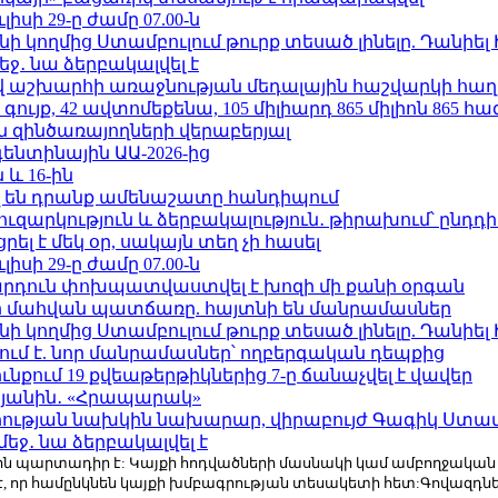
ւլիսի 29-ը ժամը 07.00-ն
 կողմից Ստամբուլում թուրք տեսած լինելը. Դանիել
ջ․ նա ձերբակալվել է
աշխարհի առաջնության մեդալային հաշվարկի հաղ
ւյք, 42 ավտոմեքենա, 105 միլիարդ 865 միլիոն 865 հ
 զինծառայողների վերաբերյալ
ենտինային ԱԱ-2026-ից
 և 16-ին
 են դրանք ամենաշատը հանդիպում
ւզարկություն և ձերբակալություն․ թիրախում՝ ընդդ
լ է մեկ օր, սակայն տեղ չի հասել
ւլիսի 29-ը ժամը 07.00-ն
րդուն փոխպատվաստվել է խոզի մի քանի օրգան
նի մահվան պատճառը. հայտնի են մանրամասներ
 կողմից Ստամբուլում թուրք տեսած լինելը. Դանիել
ում է. նոր մանրամասներ՝ ողբերգական դեպքից
քում 19 քվեաթերթիկներից 7-ը ճանաչվել է վավեր
կյանին․ «Հրապարակ»
ության նախկին նախարար, վիրաբույժ Գագիկ Ստամ
ջ․ նա ձերբակալվել է
r.com-ին պարտադիր է: Կայքի հոդվածների մասնակի կամ ամբողջակա
է, որ համընկնեն կայքի խմբագրության տեսակետի հետ:Գովազդ