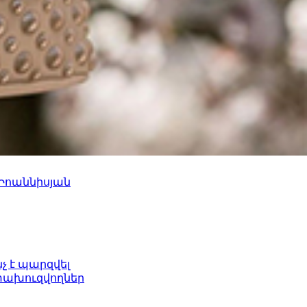
 Իոաննիսյան
նչ է պարզվել
ետախուզվողներ