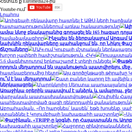
Հետևե՛ք Euromedia24-ին
Youtube-ում`
Լրահոս
Ադիգեայի ղեկավարը հայտնել է ԱԹՍ-ների հարձա
հայտարարություններում առկա հակասությունը
Ալ
ամյա կնոջ բնակարանից գողացել են 165 հազար դոլա
համաձայնագիրը
Ինչպես են ձերբակալում Արգամ 
նախկին ղեկավարները պահանջում են, որ Նիկոլ Փ
ճնշումները
ՄԱԿ-ում Կուբայի մշտական ​​ներկայացո
խոշոր չափերի հափշտակություն. ՀԿԿ
Ռուսաստանի
5.6 մագնիտուդով երկրաշարժ է տեղի ունեցել
Փաթեթ
որդուն մեղադրում են սպանություն պատվիրելու մեջ
հայտնաբերումից հետո
Այս գործընթացի թիրախը Կ
ու՞մ է նա մեղադրում
Շատ բաներ կարող էի ավելին 
ներկայացրել
Մարոկկոյից Սեուտա պարապլանով թ
Առաջիկա օրերին սպասվում է անձրև և ամպրոպ․ ջ
վարչական պատասխանատվության
Հուլիսին Հա
պահեստավորված գազի ռեկորդային քանակություն
Աբրահամյան․ «Որ հարցնես՝ կասեն՝ եթե խոսենք, ս
ստանձնել է Կոլումբիայի նախագահի պաշտոնը
«Ս
Փաշինյան․ «TRIPP-ը կօգնի, որ Հայաստանն ու Ադ
նախագահի պաշտոնը
Հաջորդը զինվորականներն
ամուսինները
Ում շքեղ նորոգված աշխատասենյակն 