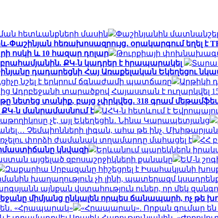
կման հետևանքների մասին
Փաշինյանին մատնանշել
իև-Փաշինյան հեռախոսազրույց․ օրակարգում եղել է 
րի ոսկի և 10 հազար դոլար
Թուրքիայի փոխնախագահ
Աբրահամյանին. ՔԿ-ն կադրեր է հրապարակել
Տարադ
աշինյանը դադարեցնի Հայ Առաքելական Եկեղեցու 
ւցիչը նշել է երկրում ճգնաժամի պատճառը
Արթիկի 
ց Ադրբեջանի տարածքով Հայաստան է ուղարկվել 15
ը նետեց տանիք, բայց չփրկվեց․ 318 գրամ մեթամֆ
․ ՔԿ-ն մանրամասնում է
ԱՀԿ-ն հետևում է Եվրոպայո
աթողիկոսը չէ, այլ Եկեղեցին․ Նինա Կարապետյանց
անել… Չեմպիոնների լիգան, ահա թե ինչ. Մխիթարյան
ռչելու փորձի ժամանակ տղամարդը մահացել է
ՀՀ 
երմաստիճանը կնվազի
Երևանում պարեկներն իրակա
յաստան այցելած զբոսաշրջիկների քանակը
ԵՄ-ն շո
Զաքարիա Սրբազանը հիշեցրել է Իսահակյանի խոսքը
ահմանին խաղաղություն չի լինի, պատերազմ կսադրեն
արգսյանն այնքան վստահություն ուներ, որ մեկ զանգ
րբեջանը միմյանց ընկալեն որպես ճանապարհ, ոչ թե խ
 են․ «Հրապարակ»
«Հրապարակ». Որքան գումար են
է տրամադրվել Արայիկ Հարությունյանին. «Ժողովու