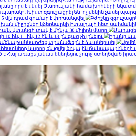
յանը որս է սկսել Ծառուկյանի համախոհների նկա
պարակ». Խիստ զգուշացրել են՝ ոչ մեկին չասել պ
 մլն դրամ գումար է փոխանցվել
Բժիշկը զգուշացր
ն միջոցներ կձեռնարկի Իտալիայի հետ սահմանի
տան․ վտանգի տակ է մինչև 30 միլիոն մարդ
Մահացել
ին, 11-ին, 12-ին և 13-ին գազ չի լինելու
Իրանը պա
 ամենաթանկարժեք տրանսֆերն է ձևակերպել
Արմե
եստները կարող են լցվել ծովային ճանապարհներ
 Հայ առաքելական եկեղեցու շուրջ ստեղծված իրա