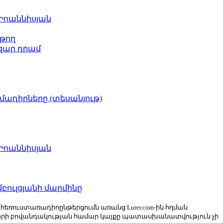
 Իոաննիսյան
թող
ազար դրամ
իմադիրները (տեսանյութ)
 Իոաննիսյան
բուլցյանի մարմինը
ն հեռուստառադիոընթերցումն առանց Lurer.com-ին հղման
ների բովանդակության համար կայքը պատասխանատվություն չի