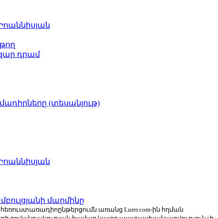
 Իոաննիսյան
թող
ազար դրամ
իմադիրները (տեսանյութ)
 Իոաննիսյան
բուլցյանի մարմինը
ն հեռուստառադիոընթերցումն առանց Lurer.com-ին հղման