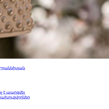
 Իոաննիսյան
նչ է պարզվել
ետախուզվողներ