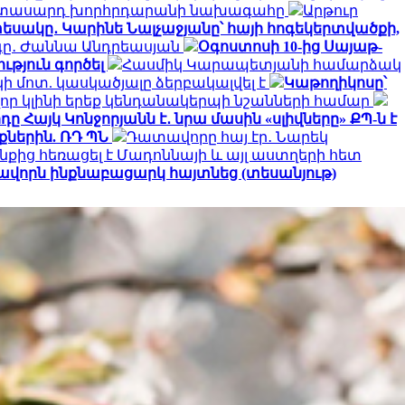
երիտասարդ խորհրդարանի նախագահը
Արթուր
եսակը․ Կարինե Նալչաջյանը՝ հայի հոգեկերտվածքի,
րգը․ Ժաննա Անդրեասյան
Օգոստոսի 10-ից Սայաթ-
ւթյուն գործել
Հասմիկ Կարապետյանի համարձակ
 մոտ. կասկածյալը ձերբակալվել է
Կաթողիկոսը՝
որ կլինի երեք կենդանակերպի նշանների համար
ը Հայկ Կոնջորյանն է․ նրա մասին «սլիվները» ՔՊ-ն է
ներին. ՌԴ ՊՆ
Դատավորը հայ էր․ Նարեկ
նքից հեռացել է Մադոննայի և այլ աստղերի հետ
ավորն ինքնաբացարկ հայտնեց (տեսանյութ)