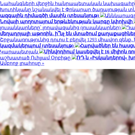
Նահանգների վերջին հանրապետական ​​նախագահը
Խուդինյանը նշանակվել է Փրկարար ծառայության 
ազգային դիմագծի մասին (տեսանյութ)
Աննկարագրե
Նովայի պողոտայում երթևեկության կարգը կփոխվի
լուսանկարները՝ լողավազանից (լուսանկարներ)
Դա
մեղադրյալի աթոռին․ ի՞նչ են մտածում քաղաքացինե
Շրջանառությունից դուրս է բերվել 1293 միավոր զենք
կազմակերպում (տեսանյութ)
Հարվածներ են հասց
Կարապետյան
Մինվոդիում կասեցվել է 16 միլիո
աշխատած Ուիլյամ Օրբիթը
ՌԴ-ն «Իսկանդերով» խ
Ամբողջ լրահոսը »