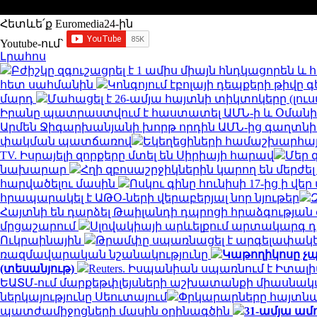
Հետևե՛ք Euromedia24-ին
Youtube-ում`
Լրահոս
Բժիշկը զգուշացրել է 1 ամիս միայն հնդկացորեն 
հետ սահմանին
Կոնգոյում էբոլայի դեպքերի թիվը գ
մարդ
Մահացել է 26-ամյա հայտնի տիկտոկերը (լու
Իրանը պատրաստվում է հաստատել ԱՄՆ-ի և Օման
Արմեն Ջիգարխանյանի խորթ որդին ԱՄՆ-ից գաղտնի
փակման պատճառով
Եկեղեցիների համաշխարհայ
TV. Իսրայելի զորքերը մտել են Սիրիայի հարավ
Մեր 
նախարար
Հղի զբոսաշրջիկներին կարող են մերժել
հարվածելու մասին
Ոսկու գինը հունիսի 17-ից ի վ
հրապարակել է ԱԹՕ-ների վերաբերյալ նոր նյութեր
Հայտնի են դարձել Թաիլանդի դպրոցի հրաձգությա
մրցաշարում
Սլովակիայի արևելքում արտակարգ դ
Ուկրաինային
Թրամփը սպառնացել է արգելափակել
ռազմավարական նշանակությունը
Կաթողիկոսը չպ
(տեսանյութ)
Reuters. Իսպանիան սպառնում է Իտ
ԵԱՏՄ-ում մարքեթփլեյսների աշխատանքի միասնակ
ներկայությունը Սեուտայում
Փրկարարները հայտնաբ
պատժամիջոցների մասին օրինագծին
31-ամյա ամ