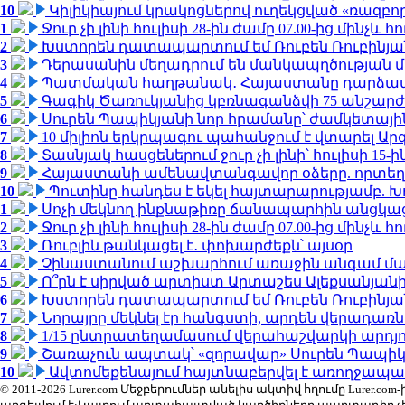
10
Կիլիկիայում կրակոցներով ուղեկցված «ռազբ
1
Ջուր չի լինի հուլիսի 28-ին ժամը 07.00-ից մինչև հո
2
Խստորեն դատապարտում եմ Ռուբեն Ռուբինյանի
3
Դերասանին մեղադրում են մանկապղծության մե
4
Պատմական հաղթանակ․ Հայաստանը դարձավ 
5
Գագիկ Ծառուկյանից կբռնագանձվի 75 անշարժ գո
6
Սուրեն Պապիկյանի նոր հրամանը՝ ժամկետային
7
10 միլիոն երկրպագու պահանջում է վտարել Արգ
8
Տասնյակ հասցեներում ջուր չի լինի՝ հուլիսի 15-ին
9
Հայաստանի ամենավտանգավոր օձերը. որտեղ
10
Պուտինը հանդես է եկել հայտարարությամբ. Խո
1
Սոչի մեկնող ինքնաթիռը ճանապարհին անցկացրե
2
Ջուր չի լինի հուլիսի 28-ին ժամը 07.00-ից մինչև հո
3
Ռուբլին թանկացել է․ փոխարժեքն՝ այսօր
4
Չինաստանում աշխարհում առաջին անգամ մա
5
Ո՞րն է սիրված արտիստ Արտաշես Ալեքսանյա
6
Խստորեն դատապարտում եմ Ռուբեն Ռուբինյանի
7
Նորայրը մեկնել էր հանգստի, արդեն վերադառն
8
1/15 ընտրատեղամասում վերահաշվարկի արդյուն
9
Շառաչուն ապտակ՝ «զորավար» Սուրեն Պապի
10
Ավտոմեքենայում հայտնաբերվել է առողջապա
© 2011-2026 Lurer.com Մեջբերումներ անելիս ակտիվ հղումը Lure