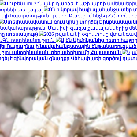
Ռուբեն Ռուբինյանը դարձել է աշխարհի ամենա
տնօրենի տեղակալ
Ո՞ւր կորավ հայի պահանջատեր տ
լի հպարտություն էր, երբ Բաքվում հնչեց ՀՀ օրհնե
Ստեփանավանում ռուս կինը փորձել է ինքնասպանո
նակահարություն՝ Մասիսի գազալցակայաններից մեկի
րը (տեսանյութ)
2026 թվականի օգոստոսը վտանգավ
․ ՆԳՆ ոստիկանություն
Ալեն Սիմոնյանից հետո հաջորդ
վել Ուկրաինայի նավահանգստային ենթակառուցվածք
ն ռուբլու անօրինական տեղափոխումը Հայաստան
Կյա
ոցել է զինվորական գնացքը.Վեհափառի գործով դատ