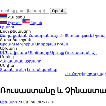
Հայերեն
Русский
English
Լրահոս
Ըստ թեմաների
Քաղաքական
Հասարակություն
Տնտեսություն
Իրավո
Տարածաշրջան
Արցախ
Թուրքիա
Ադրբեջան
Իրան
Աշխարհ
ԱՄՆ
Եվրոպա
Մերձավոր Արևելք
Ռուսաստան
Այլ
Մամուլ
Հայաստան
Աշխարհ
Մեդիա
Տեսանյութեր
Լուսանկարներ
2:00
Բժիշկը զգուշացրել է 1 ա
Ռուսաստանը և Չինաստանը
Աշխարհ
20 Մայիս, 2026 17:30