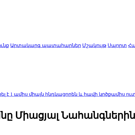
ւնք
Արտակարգ պատահարներ
Մշակույթ
Սպորտ
Հա
միս միայն հնդկացորեն և հավի կրծքամիս ուտելու հ
 Միացյալ Նահանգներին ա