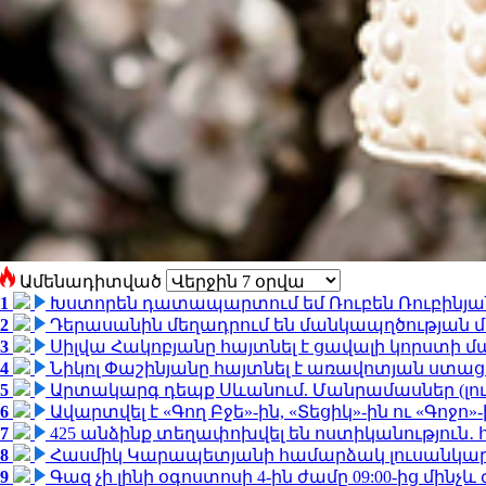
Ամենադիտված
1
Խստորեն դատապարտում եմ Ռուբեն Ռուբինյանի
2
Դերասանին մեղադրում են մանկապղծության մե
3
Սիլվա Հակոբյանը հայտնել է ցավալի կորստի մ
4
Նիկոլ Փաշինյանը հայտնել է առավոտյան ստ
5
Արտակարգ դեպք Սևանում. Մանրամասներ (լո
6
Ավարտվել է «Գող Բջե»-ին, «Տեցիկ»-ին ու «Գոջ
7
425 անձինք տեղափոխվել են ոստիկանություն․
8
Հասմիկ Կարապետյանի համարձակ լուսանկարն
9
Գազ չի լինի օգոստոսի 4-ին ժամը 09:00-ից մինչև 