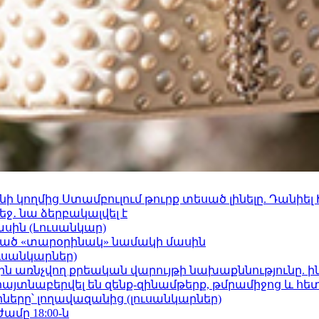
 կողմից Ստամբուլում թուրք տեսած լինելը. Դանիել
ջ․ նա ձերբակալվել է
ասին (Լուսանկար)
ացած «տարօրինակ» նամակի մասին
ւսանկարներ)
ո»-ին առնչվող քրեական վարույթի նախաքննությունը. ի
 հայտնաբերվել են զենք-զինամթերք, թմրամիջոց և հ
երը՝ լողավազանից (լուսանկարներ)
ժամը 18:00-ն