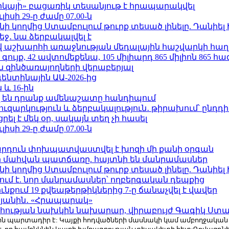
որկայի» բացառիկ տեսանյութ է հրապարակվել
ւլիսի 29-ը ժամը 07.00-ն
 կողմից Ստամբուլում թուրք տեսած լինելը. Դանիել
ջ․ նա ձերբակալվել է
աշխարհի առաջնության մեդալային հաշվարկի հաղ
ւյք, 42 ավտոմեքենա, 105 միլիարդ 865 միլիոն 865 հ
 զինծառայողների վերաբերյալ
ենտինային ԱԱ-2026-ից
 և 16-ին
 են դրանք ամենաշատը հանդիպում
ւզարկություն և ձերբակալություն․ թիրախում՝ ընդդ
լ է մեկ օր, սակայն տեղ չի հասել
ւլիսի 29-ը ժամը 07.00-ն
րդուն փոխպատվաստվել է խոզի մի քանի օրգան
նի մահվան պատճառը. հայտնի են մանրամասներ
 կողմից Ստամբուլում թուրք տեսած լինելը. Դանիել
ում է. նոր մանրամասներ՝ ողբերգական դեպքից
քում 19 քվեաթերթիկներից 7-ը ճանաչվել է վավեր
կյանին․ «Հրապարակ»
հության նախկին նախարար, վիրաբույժ Գագիկ Ստամ
r.com-ին պարտադիր է: Կայքի հոդվածների մասնակի կամ ամբողջակա