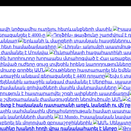
և հավի կրծքամիս ուտելու հետևանքների մասին
Իսպա
երազանցել է 4000-ը
«Դոլֆին» թայֆունը շարժվում է
սանկար)
Երևանի և մարզերի տասնյակ հասցեներում օգո
ի հետ համաձայնագիրը
«Լիդսն» ակումբի պատմու
 ժամանել է Մոսկվա
Ուկրաինայի հացահատիկի պահ
ին խորհուրդը խորապես մտահոգված է Հայ առաքելա
զինված ուժերը ցույց տվեցին իրենց կարողությունն
 մուտք գործել ԱՄՆ
Հութիները հայտարարել են Եմե
եր առաջին անգամ գերազանցել է 4400 դոլարը
Եվս 6 տ
Զելենսկին առաջին անգամ ժամանել է Սերբիա․ սպասվ
ն ժամանակ զոհվածների մասին մանրամասները
Հայ
րություն է հայտարարվել շոգի ալիքների պատճառով
 շվեյցարական ժամացույցների ներմուծումը ԱՄՆ
Հ
ետք է հայկական դատարանի առջև կանգնի ու վե՛ր
ալիային սահմանային վերահսկողության համար պատ
ան կանոնների մասին
El Mundo. Իսպանական նավա
երել են մոլորված զբոսաշրջիկներին
ԱՄՆ Սենատը 
ուսինը խանդի հողի վրա դանակահարել է կնոջը
Թր