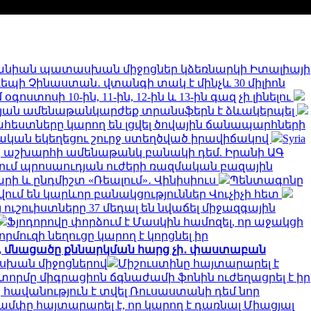
նիան պատասխան միջոցներ կձեռնարկի Իտալիայի
 դեպի Չինաստան․ վտանգի տակ է մինչև 30 միլիոն
ստոսի 10-ին, 11-ին, 12-ին և 13-ին գազ չի լինելու
թյան ամենաթանկարժեք տրանսֆերն է ձևակերպել
եստները կարող են լցվել ծովային ճանապարհների
կան եկեղեցու շուրջ ստեղծված իրավիճակով
Syria
երը աշխարհի ամենաթանկ բանակի դեմ. Իրանի ԱԳ
նում պրոսաուդյան ուժերի ռազմական բազային
արի և ընդմիշտ «Ռեալում»․ Վինիսիուս
Պենտագոնը
ում են կարևոր բանակցություններ Վուչիչի հետ
 ուշուիստները 37 մեդալ են նվաճել միջազգային
Ֆյոդորովը փորձում է Մասկին համոզել, որ աջակցի
որմուզի նեղուցը կարող է կորցնել իր
ջ, մնացածը քննարկման հարց չի․ փաստաբան
ասխան միջոցներով
Միշուստինը հայտարարել է
տորմը միգրացիոն ճգնաժամի ֆոնին ուժեղացրել է իր
հավանություն է տվել Ռուսաստանի դեմ նոր
ամփը հայտարարել է, որ կարող է դառնալ Միացյալ