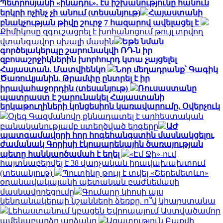
Պետրոսյանի «ինադու». էս իշխանությունը հանուն
երկրի ոչինչ չի անում (տեսանյութ)
Հայաստանի
բնակչության թիվը շուրջ 7 հազարով ավելացել է
Քիմիկոսը զգուշացրել է խոհանոցում թույլ տրվող
վտանգավոր սխալի մասին
Եթե նման
գործելակերպը շարունակվի ՌԴ-ն իր
զբոսաշրջիկներին խորհուրդ կտա չայցելել
Հայաստան. Մատվիենկո
Նոր մեղադրանք՝ Գագիկ
Ծառուկյանին. Թրամփը ընտրել է իր
իրավահաջորդին (տեսանյութ)
Ռուսաստանը
պատրաստ է շարունակել Հայաստանի
երկաթուղիների կոնցեսիոն կառավարումը. Օվերչուկ
Օլեգ Գազմանովը քննադատել է արհեստական
բանականությամբ ստեղծված երգերը
ԱԺ
պատգամավորի հոր հոգեհանգստին մասնակցելու
ժամանակ Գորիսի էկոպարեկային ծառայության
պետը հանկարծամահ է եղել
«Էմ Ջի»-ում
հայտնաբերվել է 38 վարչական իրավախախտում
(տեսանյութ)
Պուտինը թույլ է տվել «Շերեմետևո»
օդանավակայանի պետական բաժնեմասի
մասնավորեցումը
Գումարը կհոսի այս
կենդանակերպի նշանների ձեռքը. ո՞վ կհարստանա
Լեհաստանում կբացեն Եվրոպայում Աստվածամոր
ամենաբարձր արձանը
Ազատություն Բաքվի