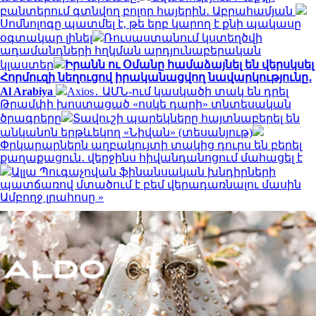
բանտերում գտնվող բոլոր հայերին․ Աբրահամյան
Սոմնոլոգը պատմել է, թե երբ կարող է քնի պակասը
օգտակար լինել
Ռուսաստանում կստեղծվի
ադամանդների հղկման արդյունաբերական
կլաստեր
Իրանն ու Օմանը համաձայնել են վերսկսել
Հորմուզի նեղուցով իրականացվող նավարկությունը․
Al Arabiya
Axios․ ԱՄՆ-ում կասկածի տակ են դրել
Թրամփի խոստացած «ոսկե դարի» տնտեսական
ծրագրերը
Տավուշի պարեկները հայտնաբերել են
անկանոն երթևեկող «Նիվան» (տեսանյութ)
Փրկարարներն աղբակույտի տակից դուրս են բերել
քաղաքացուն․ վերջինս հիվանդանոցում մահացել է
Ալլա Պուգաչովան ֆինանսական խնդիրների
պատճառով մտածում է բեմ վերադառնալու մասին
Ամբողջ լրահոսը »