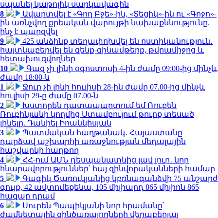
սպանել կաթոլիկ սարկավագին
8
Ավարտվել է «Գող Բջե»-ին, «Տեցիկ»-ին ու «Գոջո»-
ին առնչվող քրեական վարույթի նախաքննությունը.
ինչ է պարզվել
9
425 անձինք տեղափոխվել են ոստիկանություն․
հայտնաբերվել են զենք-զինամթերք, թմրամիջոց և
հետախուզվողներ
10
Գազ չի լինի օգոստոսի 4-ին ժամը 09:00-ից մինչև
ժամը 18:00-ն
1
Ջուր չի լինի հուլիսի 28-ին ժամը 07.00-ից մինչև
հուլիսի 29-ը ժամը 07.00-ն
2
Խստորեն դատապարտում եմ Ռուբեն
Ռուբինյանի կողմից Ստամբուլում թուրք տեսած
լինելը. Դանիել Իոաննիսյան
3
Պատմական հաղթանակ․ Հայաստանը
դարձավ աշխարհի առաջնության մեդալային
հաշվարկի հաղթող
4
ՀՀ-ում ԱՄՆ դեսպանատնից լավ լուր․ նոր
հնարավորություններ՝ հայ զինվորականների համար
5
Գագիկ Ծառուկյանից կբռնագանձվի 75 անշարժ
գույք, 42 ավտոմեքենա, 105 միլիարդ 865 միլիոն 865
հազար դրամ
6
Սուրեն Պապիկյանի նոր հրամանը՝
ժամկետային զինծառայողների վերաբերյալ