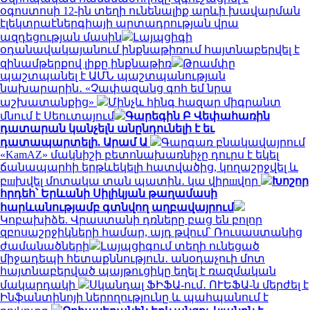
օգոստոսի 12-ին տեղի ունենալիք արևի խավարման
էլեկտրաէներգիայի արտադրության վրա
ազդեցության մասին
Լայպցիգի
օդանավակայանում ինքնաթիռում հայտնաբերվել է
զինամթերքով լիքը ինքնաթիռ
Թրամփը
պաշտպանել է ԱՄՆ պաշտպանության
նախարարին․ «Չափազանց գոհ եմ նրա
աշխատանքից»
Մինչև հինգ հազար միգրանտ
մնում է Սեուտայում
Գարեգին Բ Վեփահառին
դատարան կանչելն անընդունելի է եւ
դատապարտելի. Արամ Ա
Գարգառ բնակավայրում
«KamAZ» մակնիշի բետոնախառնիչը դուրս է եկել
ճանապարհի երթևեկելի հատվածից, կողաշրջվել և
բшխվել մոտակա տան պատին․ կա վիրшվոր
Խոշոր
հրդեհ՝ Երևանի Սիլիկյան թաղամասի
հարևանությամբ գտնվող աղբավայրում
Կոբախիձե. Վրաստանի դռները բաց են բոլոր
զբոսաշրջիկների համար, այդ թվում՝ Ռուսաստանից
ժամանածների
Լայպցիգում տեղի ունեցած
միջադեպի հետաքննություն․ անօդաչուի մոտ
հայտնաբերված պայթուցիկը եղել է ռազմական
մակարդակի
Սկանդալ ՖԻՖԱ-ում․ ՈՒԵՖԱ-ն մերժել է
Ինֆանտինոյի ներողությունը և պահպանում է