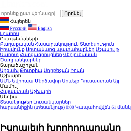
Հայերեն
Русский
English
Լրահոս
Ըստ թեմաների
Քաղաքական
Հասարակություն
Տնտեսություն
Իրավունք
Արտակարգ պատահարներ
Մշակույթ
Սպորտ
Հարցազրույցներ
Վերլուծական
Ծաղրանկարներ
Տարածաշրջան
Արցախ
Թուրքիա
Ադրբեջան
Իրան
Աշխարհ
ԱՄՆ
Եվրոպա
Մերձավոր Արևելք
Ռուսաստան
Այլ
Մամուլ
Հայաստան
Աշխարհ
Մեդիա
Տեսանյութեր
Լուսանկարներ
րսանիքին (տեսանյութ)
0:00
Կապահովվեն 61 մանկապ
Իսրայելի խորհրդարանը