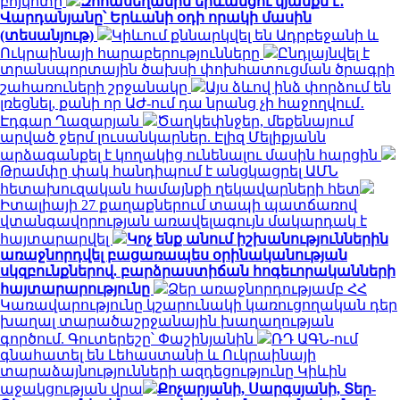
բոյկոտը
Զոհասեղանին երևանցու կյանքն է․
Վարդանյանը՝ Երևանի օդի որակի մասին
(տեսանյութ)
Կիևում քննարկվել են Ադրբեջանի և
Ուկրաինայի հարաբերությունները
Ընդլայնվել է
տրանսպորտային ծախսի փոխհատուցման ծրագրի
շահառուների շրջանակը
Այս ձևով ինձ փորձում են
լռեցնել, քանի որ ԱԺ-ում դա նրանց չի հաջողվում․
Էդգար Ղազարյան
Ծաղկեփնջեր, մեքենայում
արված ջերմ լուսանկարներ. Էլիզ Մելիքյանն
արձագանքել է կողակից ունենալու մասին հարցին
Թրամփը փակ հանդիպում է անցկացրել ԱՄՆ
հետախուզական համայնքի ղեկավարների հետ
Իտալիայի 27 քաղաքներում տապի պատճառով
վտանգավորության առավելագույն մակարդակ է
հայտարարվել
Կոչ ենք անում իշխանություններին
առաջնորդվել բացառապես օրինականության
սկզբունքներով. բարձրաստիճան հոգեւորականների
հայտարարությունը
Ձեր առաջնորդությամբ ՀՀ
Կառավարությունը կշարունակի կառուցողական դեր
խաղալ տարածաշրջանային խաղաղության
գործում. Գուտերեշը՝ Փաշինյանին
ՌԴ ԱԳՆ-ում
գնահատել են Լեհաստանի և Ուկրաինայի
տարաձայնությունների ազդեցությունը Կիևին
աջակցության վրա
Քոչարյանի, Սարգսյանի, Տեր-