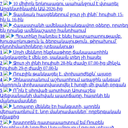
7
10 միլիոն երկրպագու պահանջում է վտարել
Արգենտինային ԱԱ-2026-ից
8
Տասնյակ հասցեներում ջուր չի լինի՝ հուլիսի 15-
ին և 16-ին
9
Հայաստանի ամենավտանգավոր օձերը. որտեղ
են դրանք ամենաշատը հանդիպում
10
Պուտինը հանդես է եկել հայտարարությամբ.
Խուզարկություն և ձերբակալություն․ թիրախում՝
ընդդիմադիրները (տեսանյութ)
1
Սոչի մեկնող ինքնաթիռը ճանապարհին
անցկացրել է մեկ օր, սակայն տեղ չի հասել
2
Ջուր չի լինի հուլիսի 28-ին ժամը 07.00-ից մինչև
հուլիսի 29-ը ժամը 07.00-ն
3
Ռուբլին թանկացել է․ փոխարժեքն՝ այսօր
4
Չինաստանում աշխարհում առաջին անգամ
մարդուն փոխպատվաստվել է խոզի մի քանի օրգան
5
Ո՞րն է սիրված արտիստ Արտաշես
Ալեքսանյանի մահվան պատճառը. հայտնի են
մանրամասներ
6
Նորայրը մեկնել էր հանգստի, արդեն
վերադառնում է. նոր մանրամասներ՝ ողբերգական
դեպքից
7
Խստորեն դատապարտում եմ Ռուբեն
Ռուբինյանի կողմից Ստամբուլում թուրք տեսած