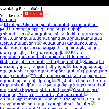
Հետևե՛ք Euromedia24-ին
Youtube-ում`
Լրահոս
Անահիտ Կիրակոսյանի ու նախկին ամուսինու
թանկարժեք նվերը՝ դստեր հարսանիքին
(տեսանյութ)
Կապահովվեն 61 մանկապարտեզի
հիմնանորոգման, վերանորոգման շինարարական
աշխատանքները
Դամասկոսի արվարձանում
միկրոավտոբուսում պայթյուն է որոտացել․ երկու
մարդ զոհվել է, 13-ը՝ վիրավորվել
ԱՄՆ-ն
դիվանագիտական ներկայացում է խաղում.
Թեհրանը քննադատել է Վաշինգտոնին
Փորձել են
գումար շորթել Telegram-ի միջոցով
Ուռուցքաբանը
զգուշացրել է վեյփ օգտագործող կանանց՝ քաղցկեղի
ռիսկի մասին
Ո՞ր հիվանդության դեմ պայքարում է
օգտակար սուրճի մրուրը
Զելենսկին հույս ունի, որ
Ուկրաինան մինչև 2027 թվականը կմշակի սեփական
բալիստիկ հրթիռային համակարգ
Օդանավում
գտնվող 13 ուղևոր է տուժել. Հնդկաստան
Հարավային Կորեան խնդրել է Մեծ Բրիտանիային
չխոչընդոտել ռուսական գազի ներմուծմանը
Եվրոպական հանձնաժողովը զգուշացրել է