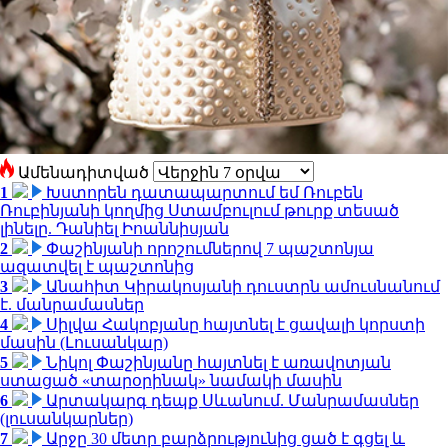
Ամենադիտված
1
Խստորեն դատապարտում եմ Ռուբեն
Ռուբինյանի կողմից Ստամբուլում թուրք տեսած
լինելը. Դանիել Իոաննիսյան
2
Փաշինյանի որոշումներով 7 պաշտոնյա
ազատվել է պաշտոնից
3
Անահիտ Կիրակոսյանի դուստրն ամուսնանում
է. մանրամասներ
4
Սիլվա Հակոբյանը հայտնել է ցավալի կորստի
մասին (Լուսանկար)
5
Նիկոլ Փաշինյանը հայտնել է առավոտյան
ստացած «տարօրինակ» նամակի մասին
6
Արտակարգ դեպք Սևանում. Մանրամասներ
(լուսանկարներ)
7
Արջը 30 մետր բարձրությունից ցած է գցել և