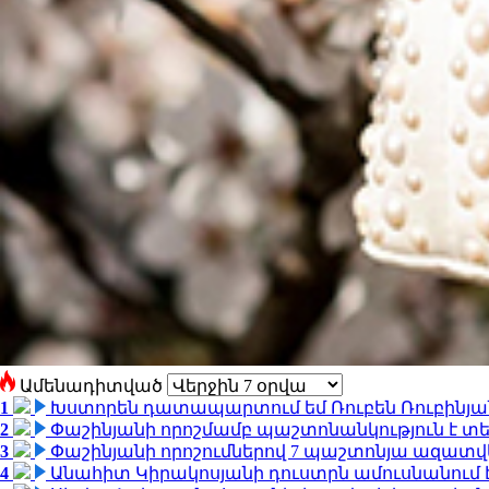
Ամենադիտված
1
Խստորեն դատապարտում եմ Ռուբեն Ռուբինյանի
2
Փաշինյանի որոշմամբ պաշտոնանկություն է տեղ
3
Փաշինյանի որոշումներով 7 պաշտոնյա ազատվ
4
Անահիտ Կիրակոսյանի դուստրն ամուսնանում 