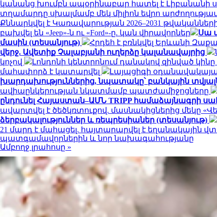
կանանց խումբն ապօրինաբար հատել է Լիբանանի
տղամարդը սխալմամբ մեկ միլիոն եվրո արժողությա
Քննարկվել է Կառավարության 2026–2031 թվականնե
բախվել են «Jeep»-ն ու «Ford»-ը. կան վիրավորներ
Սա 
մասին (տեսանյութ)
Հրդեհ է բռնկվել Երևանի Զաք
վերջ. Ավետիք Չալաբյանի ուղերձը կալանավայրից
կոչով
Լոնդոնի կենտրոնում դանակով զինված կինը
մահափորձ է կատարվել
Լայպցիգի օդանավակայանո
խարդախություններից, նպատակը՝ բանկային տվյալն
ավիաընկերության նկատմամբ պատժամիջոցները
ընդունել Հայաստան–ԱՄՆ TRIPP համաձայնագրի ս
ավարտվել է ծեծկռտուքով. մասնակիցներից մեկը «Վ
ձերբակալություններ և ռեպրեսիաներ (տեսանյութ)
21 մարդ է մահացել. հայտարարվել է եղանակային 
պատգամավորներին և նոր նախագահությանը
Ամբողջ լրահոսը »