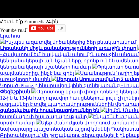
Հետևե՛ք Euromedia24-ին
Youtube-ում`
Լրահոս
Ինչպես ազատվել մոծակներից ձեր բնակարանում
Լիբանանի միջև բանակցությունների առաջին փուլը
«Հավատում եմ՝ հայկական ակումբն առաջին անգամ 
կենդանակերպի այն նշանները, որոնք ունեն ամենա
կենդանակերպի նշանների համար
Փրկարար ծառայ
պայմաններից․ ինչ է նա գրել
Սպանություն՝ ուղիղ ե
առաջնորդի մասին
Սեդրակ Առուստամյանը 2 ամս
Կորած iPhone-ը հնարավոր կլինի գտնել առանց «Լոկա
Փեզեշքիան
Օգոստոսը կբացի փողի դռները կենդա
12-ին և 13-ին հարյուրավոր հասցեներում լույս չի լինել
ազդակներ է տվել պարտավորություններին վերադառ
զանգվածային հոսանքազրկումներ են
Արմեն Մամա
հարսնացուի հայտարարությանը
Ինչպե՞ս է տղամ
սրտի համար
Ալեք Մանուկյան փողոցում արմատից 
նախարարը պաշտոնական այցով կմեկնի Պակիստա
Բրիտանիայում մի թոշակառու գերազանցել է ինքնաթի