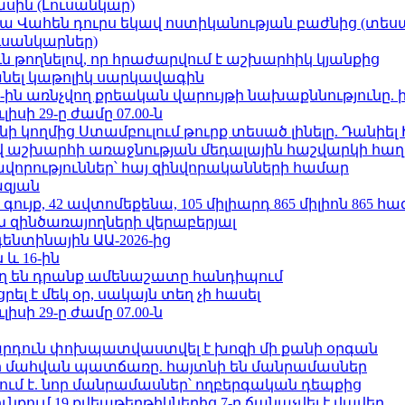
ասին (Լուսանկար)
ամյա Վահեն դուրս եկավ ոստիկանության բաժնից (տեսա
ւսանկարներ)
ն թողնելով, որ հրաժարվում է աշխարհիկ կյանքից
պանել կաթոլիկ սարկավագին
ո»-ին առնչվող քրեական վարույթի նախաքննությունը. 
ւլիսի 29-ը ժամը 07.00-ն
 կողմից Ստամբուլում թուրք տեսած լինելը. Դանիել
աշխարհի առաջնության մեդալային հաշվարկի հաղ
ավորություններ՝ հայ զինվորականների համար
ազյան
ւյք, 42 ավտոմեքենա, 105 միլիարդ 865 միլիոն 865 հ
 զինծառայողների վերաբերյալ
ենտինային ԱԱ-2026-ից
 և 16-ին
ղ են դրանք ամենաշատը հանդիպում
լ է մեկ օր, սակայն տեղ չի հասել
ւլիսի 29-ը ժամը 07.00-ն
րդուն փոխպատվաստվել է խոզի մի քանի օրգան
նի մահվան պատճառը. հայտնի են մանրամասներ
ում է. նոր մանրամասներ՝ ողբերգական դեպքից
քում 19 քվեաթերթիկներից 7-ը ճանաչվել է վավեր