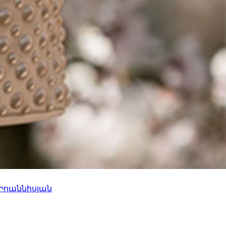
 Իոաննիսյան