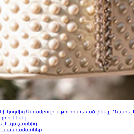
 կողմից Ստամբուլում թուրք տեսած լինելը. Դանիել
ի ունեցել
ել է պաշտոնից
է. մանրամասներ