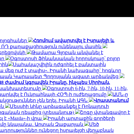
նոլոգիաներ
Հռոմում ավարտվել է Իսրայելի և
՝ ՌԴ քաղաքացիություն ունենալու մասին
երեզովսկի
Թամարա Գլոբան անվանել է
ար
Օգոստոսի ֆինանսական հորոսկոպը՝ բոլոր
րին
Սահակաշվիլին դժգոհել է բանտային
ա մեզ ուժ է տալիս». Իրանի նախագահը` հոգևոր
տպան Կարապետ Պողոսյանն ազատ արձակվեց
 48 ժամում կգրավեն Իրանը, ինչպես Սիրիան.
ի կանխատեսումը
Օգոստոսի 6-ին, 7-ին, 10-ին, 11-ին,
ննարկվել է Ուկրաինայի ՀՕՊ-ի ուժեղացումը
ԱՄՆ-ը
ություններ չեն եղել. Իրանի ԱԳՆ
Վրաստանում
ան
Մեսսիի կինը արձագանքել է Ռոնալդուի
րգական դեպքից (տեսանյութ)
Շոգը վտանգավոր է
է «Mazda»-ի վրա
Իրանի արտաքին գործերի
ծումը կկայանա․ Արտակ Զաքարյան
Մեծ
րություններ ունեցող իսրայելցի վերաբնակ