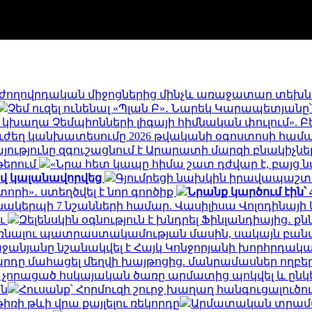
՝ ժողովրդական միջոցներից մինչև առաջատար տեխ
Չեմ ուզել ունենալ «Պլան Բ»․ Նարեկ Կարապետյանը
կխաղա Չեմպիոնների լիգայի հիմնական փուլում». Բ
ուժեղ կանխատեսումը 2026 թվականի օգոստոսի համ
ությունը զգուշացնում է Արարատի մարզի բնակիչնե
թերում
«Նրա հետ կապը հիմա շատ դժվար է, բայց ն
ով կալանավորվեց
Գյումրեցի նախկին իրավապաշ
տորի»․ ստեղծվել է նոր գործիք
Նրանք կարծում էին՝
նակերպի 7 նշանների համար. Վասիլիսա Վոլոդինայ
ու
Զելենսկին օգնություն է խնդրել Ֆինլանդիայից․ ք
նալու պատրաստակամության մասին, սակայն բանակց
ջանյանը նշանակվել է Հայկ Կոնջորյանի խորհրդակ
արդը մահացել մեղվի խայթոցից. մանրամասներ ողբե
չորացած հսկայական ծառը արմատից պոկվել և ընկել 
ն
Հուսանք՝ Հորմուզի շուրջ խաղաղ հանգուցալու
ռի թևի վրա քայլելու ռեկորդը
Արմատական տրամադ