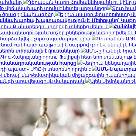
 սահմանը
Դերասան Կարո Հովհաննիսյանն ու կինը պ
մբ վիճակախաղի տոմս է նետել աղբանոցը
Ջուր հավ
րի ծրագրի նախագիծը
Երիտասարդ ֆուտբոլիստը մ
աննախադեպ խայտառակություն է. Մելիքյանը՝ Կաթո
արիա Քանաքեռցու փողոցի տներից մեկում
Հանձնվե
Նավագնացության խոշոր ընկերությունները դիմել են Մ
 հարձակվել է չորս տղամարդու վրա
Ռուսական ԱԹՍ
ւմ «անհայտ պայթուցիկ սարքով դրոն». սկսվել է հ
երին տիրանալն է (լուսանկար)
ԱՄՆ-ը հանել է Իրա
Գոռ Հակոբյանը որդու՝ Ֆելիքսի հետ նոր տեսանյութ
ահմանադրականության հարցը
Վեդիում կենցաղային
եդի պլաստ» ՍՊԸ-ի տնօրենի որդին է
ԱՄՆ-ն պատրաս
4 մեդալ՝ մաթեմատիկական միջազգային ուսանողակ
վտանգի առավելագույն մակարդակ
Ալեն Սիմոնյանը շ