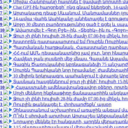
5
Սիլվա Հակոբյանը հայտնել է ցավալի կորստի մ
6
Chat GPT-ին հարցրեցի՝ ոնց գնամ եկեղեցի. 14-
7
Արտակարգ դեպք Սևանում. Մանրամասներ (լո
8
14-ամյա Վահե Ապիկյանը անհետացել է գրությու
9
Արջը 30 մետր բարձրությունից ցած է գցել և ս
10
Ավարտվել է «Գող Բջե»-ին, «Տեցիկ»-ին ու «Գոջ
1
Ջուր չի լինի հուլիսի 28-ին ժամը 07.00-ից մինչև հո
2
Խստորեն դատապարտում եմ Ռուբեն Ռուբինյանի
3
Պատմական հաղթանակ․ Հայաստանը դարձավ 
4
ՀՀ-ում ԱՄՆ դեսպանատնից լավ լուր․ նոր հնար
5
Համլետ ջան լույսերի մեջ մնաս. Գայանե Ասլամ
6
Գագիկ Ծառուկյանից կբռնագանձվի 75 անշարժ գո
7
Սուրեն Պապիկյանի նոր հրամանը՝ ժամկետային
8
10 միլիոն երկրպագու պահանջում է վտարել Արգ
9
Տասնյակ հասցեներում ջուր չի լինի՝ հուլիսի 15-ին
10
Հայաստանի ամենավտանգավոր օձերը. որտե
1
Սոչի մեկնող ինքնաթիռը ճանապարհին անցկացրե
2
Ջուր չի լինի հուլիսի 28-ին ժամը 07.00-ից մինչև հո
3
Ռուբլին թանկացել է․ փոխարժեքն՝ այսօր
4
Չինաստանում աշխարհում առաջին անգամ մա
5
Ո՞րն է սիրված արտիստ Արտաշես Ալեքսանյա
6
Նորայրը մեկնել էր հանգստի, արդեն վերադառն
7
1/15 ընտրատեղամասում վերահաշվարկի արդյուն