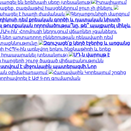
արզել են երեխայի սեռը (տեսանյութ)
Իտալիայում
աքեք․ բազմաթիվ հասցեներում ջուր չի լինելու
ահացել է խաղի ժամանակ
Գեղարքունիքի մարզում
ղիկոսի դեմ քրեական գործի և դատական նիստի
լ թուրքական ողորմածությա՞նը, թե՞ պայքարել մինչև
ԱԿ-ին՝ Հորմուզի նեղուցում վճարներ չգանձելու
-ներ արտադրող ընկերության ղեկավարի դեմ
ետաքննությունը
Զգուշացե՛ք կեղծ էջերից և առցանց
նի ԻՀՊԿ-ին առնչվող երկու ինքնաթիռի և երեք
 է հրապարակել (տեսանյութ)
ՍԴ-ն վարույթ է
 հարցերի շուրջ ծագած վիճաբանությունն
տվում է միջուկային պատերազմի.Նոր
ան օլիմպիադայում
Հարավային Կորեայում շոգից
նորհավորել է ԱԺ 9-րդ գումարման