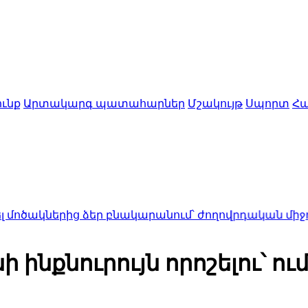
ւնք
Արտակարգ պատահարներ
Մշակույթ
Սպորտ
Հա
ից ձեր բնակարանում՝ ժողովրդական միջոցներից 
 ինքնուրույն որոշելու՝ ու