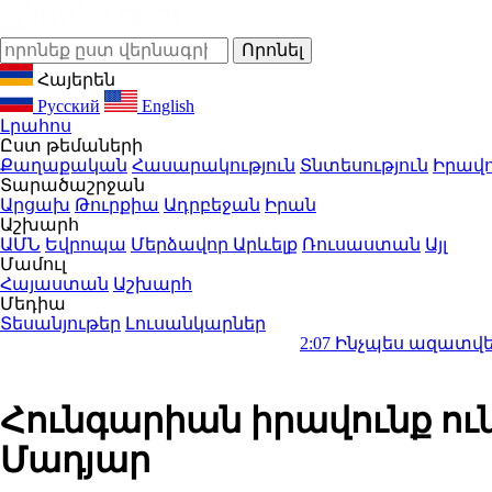
Հայերեն
Русский
English
Լրահոս
Ըստ թեմաների
Քաղաքական
Հասարակություն
Տնտեսություն
Իրավո
Տարածաշրջան
Արցախ
Թուրքիա
Ադրբեջան
Իրան
Աշխարհ
ԱՄՆ
Եվրոպա
Մերձավոր Արևելք
Ռուսաստան
Այլ
Մամուլ
Հայաստան
Աշխարհ
Մեդիա
Տեսանյութեր
Լուսանկարներ
2:07
Ինչպես ազատվել մոծակներ
Հունգարիան իրավունք ունի
Մադյար