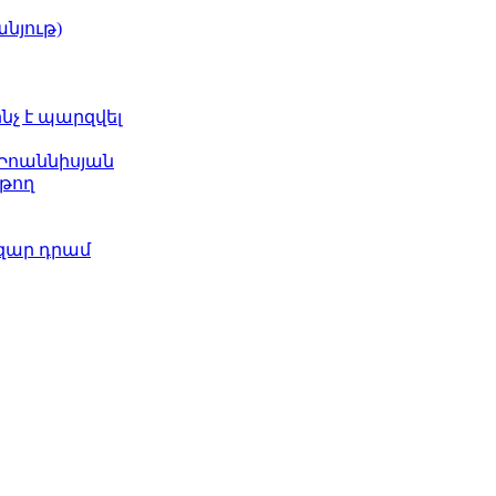
նյութ)
ինչ է պարզվել
 Իոաննիսյան
թող
ազար դրամ