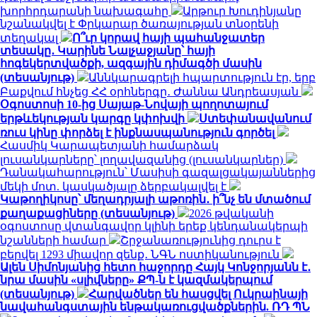
խորհրդարանի նախագահը
Արթուր Խուդինյանը
նշանակվել է Փրկարար ծառայության տնօրենի
տեղակալ
Ո՞ւր կորավ հայի պահանջատեր
տեսակը․ Կարինե Նալչաջյանը՝ հայի
հոգեկերտվածքի, ազգային դիմագծի մասին
(տեսանյութ)
Աննկարագրելի հպարտություն էր, երբ
Բաքվում հնչեց ՀՀ օրհներգը․ Ժաննա Անդրեասյան
Օգոստոսի 10-ից Սայաթ-Նովայի պողոտայում
երթևեկության կարգը կփոխվի
Ստեփանավանում
ռուս կինը փորձել է ինքնասպանություն գործել
Հասմիկ Կարապետյանի համարձակ
լուսանկարները՝ լողավազանից (լուսանկարներ)
Դանակահարություն՝ Մասիսի գազալցակայաններից
մեկի մոտ. կասկածյալը ձերբակալվել է
Կաթողիկոսը՝ մեղադրյալի աթոռին․ ի՞նչ են մտածում
քաղաքացիները (տեսանյութ)
2026 թվականի
օգոստոսը վտանգավոր կլինի երեք կենդանակերպի
նշանների համար
Շրջանառությունից դուրս է
բերվել 1293 միավոր զենք․ ՆԳՆ ոստիկանություն
Ալեն Սիմոնյանից հետո հաջորդը Հայկ Կոնջորյանն է․
նրա մասին «սլիվները» ՔՊ-ն է կազմակերպում
(տեսանյութ)
Հարվածներ են հասցվել Ուկրաինայի
նավահանգստային ենթակառուցվածքներին. ՌԴ ՊՆ