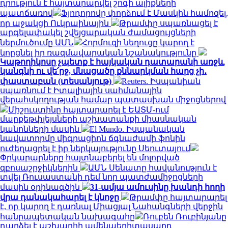
դրություն է հայտարարվել շոգի ալիքների
պատճառով
Ֆյոդորովը փորձում է Մասկին համոզել,
որ աջակցի Ուկրաինային
Թրամփը սպառնացել է
արգելափակել շվեյցարական ժամացույցների
ներմուծումը ԱՄՆ
Հորմուզի նեղուցը կարող է
կորցնել իր ռազմավարական նշանակությունը
Կաթողիկոսը չպետք է հայկական դատարանի առջև
կանգնի ու վե՛րջ, մնացածը քննարկման հարց չի․
փաստաբան (տեսանյութ)
Reuters. Իսպանիան
սպառնում է Իտալիային սահմանային
վերահսկողության համար պատասխան միջոցներով
Միշուստինը հայտարարել է ԵԱՏՄ-ում
մարքեթփլեյսների աշխատանքի միասնական
կանոնների մասին
El Mundo. Իսպանական
նավատորմը միգրացիոն ճգնաժամի ֆոնին
ուժեղացրել է իր ներկայությունը Սեուտայում
Փրկարարները հայտնաբերել են մոլորված
զբոսաշրջիկներին
ԱՄՆ Սենատը հավանություն է
տվել Ռուսաստանի դեմ նոր պատժամիջոցների
մասին օրինագծին
31-ամյա ամուսինը խանդի հողի
վրա դանակահարել է կնոջը
Թրամփը հայտարարել
է, որ կարող է դառնալ Միացյալ Նահանգների վերջին
հանրապետական ​​նախագահը
Ռուբեն Ռուբինյանը
դարձել է աշխարհի ամենաերիտասարդ