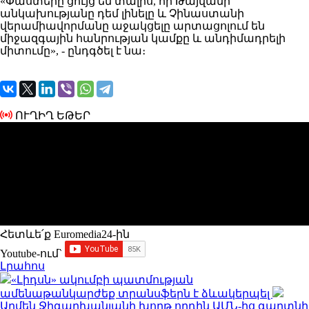
«Փաստերը ցույց են տալիս, որ Թայվանի
անկախությանը դեմ լինելը և Չինաստանի
վերամիավորմանը աջակցելը արտացոլում են
միջազգային հանրության կամքը և անդիմադրելի
միտումը», - ընդգծել է նա։
ՈՒՂԻՂ ԵԹԵՐ
Հետևե՛ք Euromedia24-ին
Youtube-ում`
Լրահոս
«Լիդսն» ակումբի պատմության
ամենաթանկարժեք տրանսֆերն է ձևակերպել
Արմեն Ջիգարխանյանի խորթ որդին ԱՄՆ-ից գաղտնի