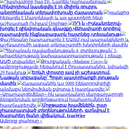
Դատավորը հայ էր․ Նարեկ Կարապետյան
Մինվոդիում կասեցվել է 16 միլիոն ռուբլու
անօրինական տեղափոխումը Հայաստան
Կյանքից
հեռացել է Մադոննայի և այլ աստղերի հետ
աշխատած Ուիլյամ Օրբիթը
ՌԴ-ն «Իսկանդերով»
խոցել է զինվորական գնացքը.Վեհափառի գործով
դատավորն ինքնաբացարկ հայտնեց (տեսանյութ)
Փաշինյանը հայտարարել է ԵԱՏՄ-ում ապրանքների և
աշխատուժի ազատ տեղաշարժի խնդիրների մասին
Պետական դավաճանության 4, լրտեսության՝ 5,
ահաբեկչության նախապատրաստության 1 դեպք.
ԱԱԾ տվյալներ
Թուրքական «Madame Coco»-ն
ամբողջությամբ հեռանում է Ռուսաստանից․ կփակվի
29 խանութ
Երևի փոստը լավ չի աշխատում․
Նաթան սրբազանը՝ Պոլսո պատրիարքի լռության
մասին
Հայաստանին ևս 5000 էլեկտրոմոբիլի
անմաքս ներմուծման քվոտա է հատկացվել
«Արարատցեմենտ»-ին պատկանող մարզադպրոցի
ձեռքբերման գործընթացում խախտումներ են
հայտնաբերվել
Մոջթաբա Խամենեին, ըստ
չհաստատված տեղեկությունների, գտնվում է
ծայրահեղ ծանր վիճակում․ IranWire
Ամբողջ լրահոսը »