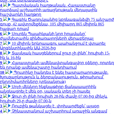
մեջ․ նա ձերբակալվել է
4
Պատմական հաղթանակ․ Հայաստանը
դարձավ աշխարհի առաջնության մեդալային
հաշվարկի հաղթող
5
Գագիկ Ծառուկյանից կբռնագանձվի 75 անշարժ
գույք, 42 ավտոմեքենա, 105 միլիարդ 865 միլիոն 865
հազար դրամ
6
Սուրեն Պապիկյանի նոր հրամանը՝
ժամկետային զինծառայողների վերաբերյալ
7
10 միլիոն երկրպագու պահանջում է վտարել
Արգենտինային ԱԱ-2026-ից
8
Տասնյակ հասցեներում ջուր չի լինի՝ հուլիսի 15-
ին և 16-ին
9
Հայաստանի ամենավտանգավոր օձերը. որտեղ
են դրանք ամենաշատը հանդիպում
10
Պուտինը հանդես է եկել հայտարարությամբ.
Խուզարկություն և ձերբակալություն․ թիրախում՝
ընդդիմադիրները (տեսանյութ)
1
Սոչի մեկնող ինքնաթիռը ճանապարհին
անցկացրել է մեկ օր, սակայն տեղ չի հասել
2
Ջուր չի լինի հուլիսի 28-ին ժամը 07.00-ից մինչև
հուլիսի 29-ը ժամը 07.00-ն
3
Ռուբլին թանկացել է․ փոխարժեքն՝ այսօր
4
Չինաստանում աշխարհում առաջին անգամ