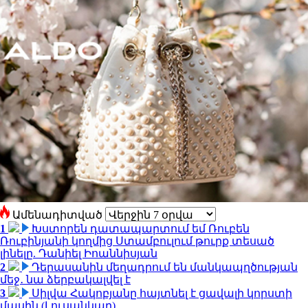
Ամենադիտված
1
Խստորեն դատապարտում եմ Ռուբեն
Ռուբինյանի կողմից Ստամբուլում թուրք տեսած
լինելը. Դանիել Իոաննիսյան
2
Դերասանին մեղադրում են մանկապղծության
մեջ․ նա ձերբակալվել է
3
Սիլվա Հակոբյանը հայտնել է ցավալի կորստի
մասին (Լուսանկար)