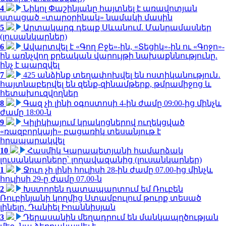
4
Նիկոլ Փաշինյանը հայտնել է առավոտյան
ստացած «տարօրինակ» նամակի մասին
5
Արտակարգ դեպք Սևանում. Մանրամասներ
(լուսանկարներ)
6
Ավարտվել է «Գող Բջե»-ին, «Տեցիկ»-ին ու «Գոջո»-
ին առնչվող քրեական վարույթի նախաքննությունը.
ինչ է պարզվել
7
425 անձինք տեղափոխվել են ոստիկանություն․
հայտնաբերվել են զենք-զինամթերք, թմրամիջոց և
հետախուզվողներ
8
Գազ չի լինի օգոստոսի 4-ին ժամը 09:00-ից մինչև
ժամը 18:00-ն
9
Կիլիկիայում կրակոցներով ուղեկցված
«ռազբորկայի» բացառիկ տեսանյութ է
հրապարակվել
10
Հասմիկ Կարապետյանի համարձակ
լուսանկարները՝ լողավազանից (լուսանկարներ)
1
Ջուր չի լինի հուլիսի 28-ին ժամը 07.00-ից մինչև
հուլիսի 29-ը ժամը 07.00-ն
2
Խստորեն դատապարտում եմ Ռուբեն
Ռուբինյանի կողմից Ստամբուլում թուրք տեսած
լինելը. Դանիել Իոաննիսյան
3
Դերասանին մեղադրում են մանկապղծության