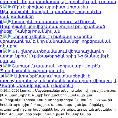
մարդուն փոխպատվաստվել է խոզի մի քանի օրգան
5
Ո՞րն է սիրված արտիստ Արտաշես
Ալեքսանյանի մահվան պատճառը. հայտնի են
մանրամասներ
6
Խստորեն դատապարտում եմ Ռուբեն
Ռուբինյանի կողմից Ստամբուլում թուրք տեսած
լինելը. Դանիել Իոաննիսյան
7
Նորայրը մեկնել էր հանգստի, արդեն
վերադառնում է. նոր մանրամասներ՝ ողբերգական
դեպքից
8
1/15 ընտրատեղամասում վերահաշվարկի
արդյունքում 19 քվեաթերթիկներից 7-ը ճանաչվել է
վավեր
9
Շառաչուն ապտակ՝ «զորավար» Սուրեն
Պապիկյանին․ «Հրապարակ»
10
Ավտոմեքենայում հայտնաբերվել է
առողջապահության նախկին նախարար, վիրաբույժ
Գագիկ Ստամբուլցյանի մարմինը
© 2011-2026 Lurer.com Մեջբերումներ անելիս ակտիվ հղումը Lurer.com-
ին պարտադիր է: Կայքի հոդվածների մասնակի կամ
ամբողջական հեռուստառադիոընթերցումն առանց Lurer.com-ին
հղման արգելվում է:Կայքում արտահայտված կարծիքները
պարտադիր չէ, որ համընկնեն կայքի խմբագրության տեսակետի
հետ:Գովազդների բովանդակության համար կայքը