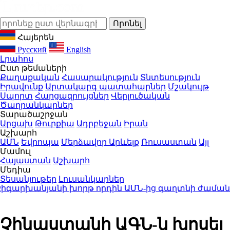
Հայերեն
Русский
English
Լրահոս
Ըստ թեմաների
Քաղաքական
Հասարակություն
Տնտեսություն
Իրավունք
Արտակարգ պատահարներ
Մշակույթ
Սպորտ
Հարցազրույցներ
Վերլուծական
Ծաղրանկարներ
Տարածաշրջան
Արցախ
Թուրքիա
Ադրբեջան
Իրան
Աշխարհ
ԱՄՆ
Եվրոպա
Մերձավոր Արևելք
Ռուսաստան
Այլ
Մամուլ
Հայաստան
Աշխարհ
Մեդիա
Տեսանյութեր
Լուսանկարներ
արխանյանի խորթ որդին ԱՄՆ-ից գաղտնի ժամանել է
Չինաստանի ԱԳՆ-ն խոսել