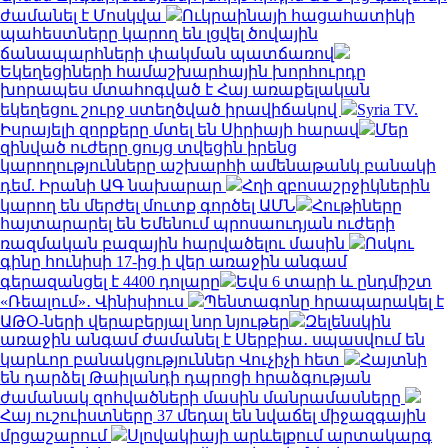
ժամանել է Մոսկվա
Ուկրաինայի հացահատիկի
պահեստները կարող են լցվել ծովային
ճանապարհների փակման պատճառով
Եկեղեցիների համաշխարհային խորհուրդը
խորապես մտահոգված է Հայ առաքելական
եկեղեցու շուրջ ստեղծված իրավիճակով
Syria TV.
Իսրայելի զորքերը մտել են Սիրիայի հարավ
Մեր
զինված ուժերը ցույց տվեցին իրենց
կարողությունները աշխարհի ամենաթանկ բանակի
դեմ. Իրանի ԱԳ նախարար
Հղի զբոսաշրջիկներին
կարող են մերժել մուտք գործել ԱՄՆ
Հութիները
հայտարարել են Եմենում պրոսաուդյան ուժերի
ռազմական բազային հարվածելու մասին
Ոսկու
գինը հունիսի 17-ից ի վեր առաջին անգամ
գերազանցել է 4400 դոլարը
Եվս 6 տարի և ընդմիշտ
«Ռեալում»․ Վինիսիուս
Պենտագոնը հրապարակել է
ԱԹՕ-ների վերաբերյալ նոր նյութեր
Զելենսկին
առաջին անգամ ժամանել է Սերբիա․ սպասվում են
կարևոր բանակցություններ Վուչիչի հետ
Հայտնի
են դարձել Թաիլանդի դպրոցի հրաձգության
ժամանակ զոհվածների մասին մանրամասները
Հայ ուշուիստները 37 մեդալ են նվաճել միջազգային
մրցաշարում
Սլովակիայի արևելքում արտակարգ