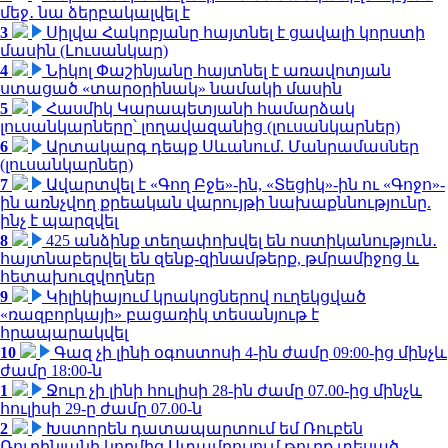
մեջ․ նա ձերբակալվել է
3
Սիլվա Հակոբյանը հայտնել է ցավալի կորստի
մասին (Լուսանկար)
4
Նիկոլ Փաշինյանը հայտնել է առավոտյան
ստացած «տարօրինակ» նամակի մասին
5
Հասմիկ Կարապետյանի համարձակ
լուսանկարները՝ լողավազանից (լուսանկարներ)
6
Արտակարգ դեպք Սևանում. Մանրամասներ
(լուսանկարներ)
7
Ավարտվել է «Գող Բջե»-ին, «Տեցիկ»-ին ու «Գոջո»-
ին առնչվող քրեական վարույթի նախաքննությունը.
ինչ է պարզվել
8
425 անձինք տեղափոխվել են ոստիկանություն․
հայտնաբերվել են զենք-զինամթերք, թմրամիջոց և
հետախուզվողներ
9
Կիլիկիայում կրակոցներով ուղեկցված
«ռազբորկայի» բացառիկ տեսանյութ է
հրապարակվել
10
Գազ չի լինի օգոստոսի 4-ին ժամը 09:00-ից մինչև
ժամը 18:00-ն
1
Ջուր չի լինի հուլիսի 28-ին ժամը 07.00-ից մինչև
հուլիսի 29-ը ժամը 07.00-ն
2
Խստորեն դատապարտում եմ Ռուբեն
Ռուբինյանի կողմից Ստամբուլում թուրք տեսած