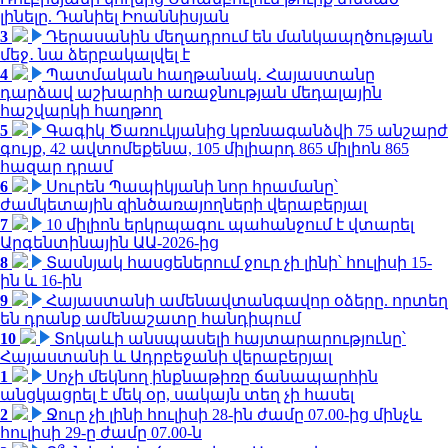
լինելը. Դանիել Իոաննիսյան
3
Դերասանին մեղադրում են մանկապղծության
մեջ․ նա ձերբակալվել է
4
Պատմական հաղթանակ․ Հայաստանը
դարձավ աշխարհի առաջնության մեդալային
հաշվարկի հաղթող
5
Գագիկ Ծառուկյանից կբռնագանձվի 75 անշարժ
գույք, 42 ավտոմեքենա, 105 միլիարդ 865 միլիոն 865
հազար դրամ
6
Սուրեն Պապիկյանի նոր հրամանը՝
ժամկետային զինծառայողների վերաբերյալ
7
10 միլիոն երկրպագու պահանջում է վտարել
Արգենտինային ԱԱ-2026-ից
8
Տասնյակ հասցեներում ջուր չի լինի՝ հուլիսի 15-
ին և 16-ին
9
Հայաստանի ամենավտանգավոր օձերը. որտեղ
են դրանք ամենաշատը հանդիպում
10
Տոկաևի անսպասելի հայտարարությունը՝
Հայաստանի և Ադրբեջանի վերաբերյալ
1
Սոչի մեկնող ինքնաթիռը ճանապարհին
անցկացրել է մեկ օր, սակայն տեղ չի հասել
2
Ջուր չի լինի հուլիսի 28-ին ժամը 07.00-ից մինչև
հուլիսի 29-ը ժամը 07.00-ն