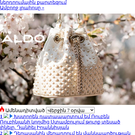
ներդրումային քարտեզում
Ամբողջ լրահոսը »
Ամենադիտված
1
Խստորեն դատապարտում եմ Ռուբեն
Ռուբինյանի կողմից Ստամբուլում թուրք տեսած
լինելը. Դանիել Իոաննիսյան
2
Դերասանին մեղադրում են մանկապղծության