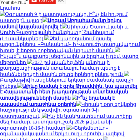
Youtube-ում`
Լրահոս
Օգոստոսի 9-ի աստղագուշակը. Ի՞նչ են հուշում
աստղերն այսօր
Արգամ Աբրահամյանը երկու
ամսով կալանավորվել է
Միհրան Ծառուկյանի և
Արփի Գաբրիելյանի հանգիստը՝ Շանհայում
(Լուսանկարներ)
Չեմ կարողանում զսպել
արցունքներս. «Բանակում»-ի Վարուժը տաղավարում
խոսել է եղբոր ողբերգական կորստի մասին
Ինչպե՞ս պայքարել սեզոնային ալերգիայի դեմ. պարզ
մեթոդներ
2027 թվականից Ֆինլանդիայի
քաղաքացիություն ստանալու համար պետք է
հանձնել երկրի մասին գիտելիքների քննություն
Բազմաթիվ հասցեներում երկար ժամանակ գազ չի
լինելու
Ալիևը նամակ է գրել Թրամփին․ նա պատմել
է Հայաստանի հետ խաղաղության տնտեսական
առավելությունների մասին
Ի՞նչ եղանակ է
սպասվում առաջիկա օրերին
Կիրակի օրը երկնքից
հաջողություն կթափվի․ օգոստոսի 9-ի
աստղագուշակ
Ինչ են կանխատեսում աստղերը
մեզ համար. աստղագուշակ 2026 թվականի
օգոստոսի 10-16-ի համար
«Շերեմետևո»
օդանավակայանում երկու ուղևորուհի վազելով
դուրս է եկել թռիչքադաշտ (տեսանյութ)