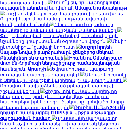
հատուցման մասին
Դու ո՞վ ես, որ Կաթողիկոսին
ավազանի անունով ես դիմում․ Ամալյան (տեսանյութ)
Վուչիչը Զելենսկու հետ հանդիպումից հետո խոսել է
Ուկրաինայում հակամարտության ավարտի
ժամկետների մասին
Բելառուսում տղամարդը
սպանել է 10 ամսական աղջկան. Մանրամասներ
Փողը գետի պես կհոսի. Այս երեք կենդանակերպի
նշանները կհարստանան օգոստոսի վերջին
Մեսիի
ընտանիքում՝ ցավալի կորուստ
Խոշոր հրդեհ
Սայաթ Նովայի բարձրահարկ շենքերից մեկում.
Բնակիչներ են տարհանվել
Իրանն ու Օմանը շատ
մոտ են Հորմուզի նեղուցի շուրջ համաձայնության
հասնելուն․ Արաղչի
Եվրամիության պայքարը
ռուսական գազի դեմ դանդաղել է
Մեդվեդևը խոսել
է Զելենսկու «գարշելի կարիերայի» ավարտի մասին
Որոնվում է նախաձեռնված քրեական վարույթի
շրջանակներում
Հիշեք, տիկին․ կան մայրեր, որ
հնարավորություն չեն ունեցել վերջին անգամ
համբուրելու իրենց որդու ճակատը. զոհվածի մայրը՝
ՔՊ-ական պատգամավորին
Ռուբիո․ ԱՄՆ-ը 201 մլն
դոլար է հատկացրել TRIPP-ի և Միջին միջանցքի
զարգացման համար
Վրաստանի վարչապետը
Սաակաշվիլուն անվանել է «խայտառակ կեղտոտ
օտարերկրյա գործակալ» և մեղադրել պատերազմ