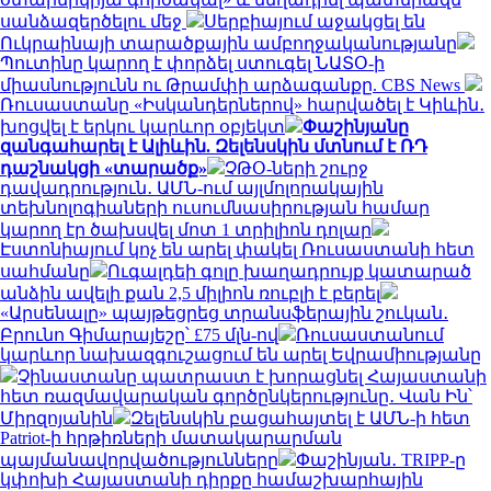
սանձազերծելու մեջ
Սերբիայում աջակցել են
Ուկրաինայի տարածքային ամբողջականությանը
Պուտինը կարող է փորձել ստուգել ՆԱՏՕ-ի
միասնությունն ու Թրամփի արձագանքը. CBS News
Ռուսաստանը «Իսկանդերներով» հարվածել է Կիևին․
խոցվել է երկու կարևոր օբյեկտ
Փաշինյանը
զանգահարել է Ալիևին. Զելենսկին մտնում է ՌԴ
դաշնակցի «տարածք»
ՉԹՕ-ների շուրջ
դավադրություն․ ԱՄՆ-ում այլմոլորակային
տեխնոլոգիաների ուսումնասիրության համար
կարող էր ծախսվել մոտ 1 տրիլիոն դոլար
Էստոնիայում կոչ են արել փակել Ռուսաստանի հետ
սահմանը
Ուգալդեի գոլը խաղադրույք կատարած
անձին ավելի քան 2,5 միլիոն ռուբլի է բերել
«Արսենալը» պայթեցրեց տրանսֆերային շուկան․
Բրունո Գիմարայեշը՝ £75 մլն-ով
Ռուսաստանում
կարևոր նախազգուշացում են արել Եվրամիությանը
Չինաստանը պատրաստ է խորացնել Հայաստանի
հետ ռազմավարական գործընկերությունը․ Վան Ին՝
Միրզոյանին
Զելենսկին բացահայտել է ԱՄՆ-ի հետ
Patriot-ի հրթիռների մատակարարման
պայմանավորվածությունները
Փաշինյան․ TRIPP-ը
կփոխի Հայաստանի դիրքը համաշխարհային