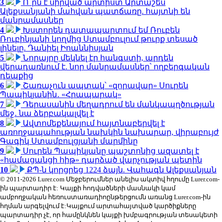
3
Ո՞րն է սիրված արտիստ Արտաշես
Ալեքսանյանի մահվան պատճառը. հայտնի են
մանրամասներ
4
Խստորեն դատապարտում եմ Ռուբեն
Ռուբինյանի կողմից Ստամբուլում թուրք տեսած
լինելը. Դանիել Իոաննիսյան
5
Նորայրը մեկնել էր հանգստի, արդեն
վերադառնում է. նոր մանրամասներ՝ ողբերգական
դեպքից
6
Շառաչուն ապտակ՝ «զորավար» Սուրեն
Պապիկյանին․ «Հրապարակ»
7
Դերասանին մեղադրում են մանկապղծության
մեջ․ նա ձերբակալվել է
8
Ավտոմեքենայում հայտնաբերվել է
առողջապահության նախկին նախարար, վիրաբույժ
Գագիկ Ստամբուլցյանի մարմինը
9
Սուրեն Պապիկյանը պաշտոնից ազատել է
«համացանցի հիթ» դարձած վարչության պետին
10
ՔՊ-ն կորցրեց 1224 ձայն. Վահագն Ալեքսանյան
© 2011-2026 Lurer.com Մեջբերումներ անելիս ակտիվ հղումը Lurer.com-
ին պարտադիր է: Կայքի հոդվածների մասնակի կամ
ամբողջական հեռուստառադիոընթերցումն առանց Lurer.com-ին
հղման արգելվում է:Կայքում արտահայտված կարծիքները
պարտադիր չէ, որ համընկնեն կայքի խմբագրության տեսակետի