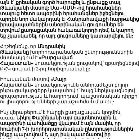
այն է՝ քրեական գործ հարուցել և ընթացք տալ
Թևանյանի մասով։ Սա «ՍՄՍ»-ով հրահանգներ
տալուց հետո ապօրինի հրահանգներ իջեցնելու
արդեն նոր մակարդակ է։ Հանրահավաքի հարթակից
իրավապահներին անօրինական ցուցումներ են
տրվում քաղաքական հակառակորդի դեմ, և կարող
եք չկասկածել, որ այդ ցուցումները կատարվելու են։
Հիշեցնենք, որ
Անդրանիկ
Թևանյանը
խորհրդարանական ընտրություններին
մասնակցում է
«Բարգավաճ
Հայաստան»
կուսակցության ցուցակով՝ զբաղեցնելով
ԲՀԿ ցուցակի 2-րդ հորիզոնականը։
Իրավական մասով
«Մայր
Հայաստան»
կուսակցությունն անհրաժեշտ բոլոր
ընթացակարգերը կապահովի՝ հայց ներկայացնելով
զրպարտության և հաղորդում՝ պաշտոնական դիրքի
ու լիազորությունների չարաշահման մասով։
Ինչ վերաբերում է հարցի քաղաքական կողմին,
ապա
Նիկոլ Փաշինյանի այս ցայտնոտային և
ապօրինի պահվածքը վկայում է այն մասին, որ
հունիսի 7-ի խորհրդարանական ընտրություններին
ինքը պարտվում է, այդ իսկ պատճառով իր