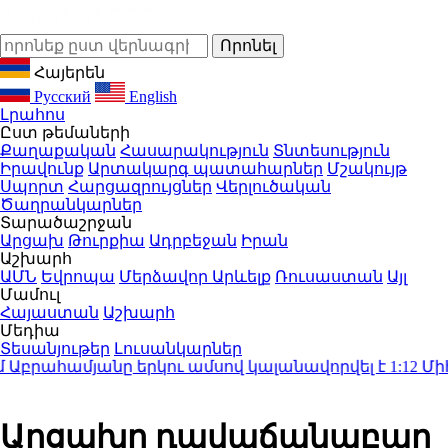
Հայերեն
Русский
English
Լրահոս
Ըստ թեմաների
Քաղաքական
Հասարակություն
Տնտեսություն
Իրավունք
Արտակարգ պատահարներ
Մշակույթ
Սպորտ
Հարցազրույցներ
Վերլուծական
Ծաղրանկարներ
Տարածաշրջան
Արցախ
Թուրքիա
Ադրբեջան
Իրան
Աշխարհ
ԱՄՆ
Եվրոպա
Մերձավոր Արևելք
Ռուսաստան
Այլ
Մամուլ
Հայաստան
Աշխարհ
Մեդիա
Տեսանյութեր
Լուսանկարներ
ահամյանը երկու ամսով կալանավորվել է
1:12
Միհրան
Արցախը դավաճանաբար