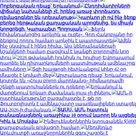
Ողբերգական դեպք՝ Երևանում
Ընդդիմադիրների
վիճակը նախանձելի չէ. իրենց առաջ փորձառու
դեմագոգներ են (տեսանյութ)
Կարևոր չի ով ինչ ձեռք
բերեց հերթական քաղաքական պրոցեսից, ես միայն
կորցրեցի. Կարապետ Պողոսյան
«Ֆելոն
հիվանդանոցից պոնչիկ ա ուզել». Գոռ Հակոբյանը իր
ձեռքով որդու համար պոնչիկ է պատրաստել
Ամեն
ինչ սկսվում է հենց հիմա․ Այս կենդանակերպի
նշանների համար բացվում է կյանքի բոլորովին նոր
փուլ
2026 թվականի հունիսն ու հուլիսը Եվրոպայում
դարձել են դիտարկումների պատմության ամենաշոգ
ամիսները
Տզի խայթոցի հետևանքով կինը 42 օր
մնացել է կոմայի մեջ
Արտակարգ դեպք՝ Երևանում․
կոտրել են «Հույս բոլոր մարդկանց» հիմնադրամի
շենքի պատուհաններն ու դռները
Երևանում և
մարզերում երկար ժամանակ լույս չի լինելու
ԱՄՆ-ի
ոստիկանությունը բացահայտել է, թե որ
ֆուտբոլիստն է ամենաշատը uպառնալիքներ ստացել
ԱԱ-2026-ի ժամանակ
ՏԱՍՍ․ ԱՄՆ հատուկ
բանագնացներն առաջիկա 10 օրում կարող են այցելել
Կիև և Մոսկվա
Ինֆլուենսերներին կտուգանեն $5000
քաղաքական գովազդի համար
Մեդվեդևը
Արևմուտքի առաջնորդներին զգուշացրել է