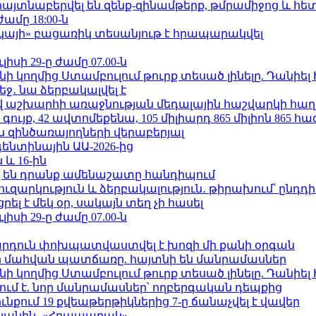
 հայտնաբերվել են զենք-զինամթերք, թմրամիջոց և հ
ժամը 18:00-ն
րկայի» բացառիկ տեսանյութ է հրապարակվել
ւլիսի 29-ը ժամը 07.00-ն
 կողմից Ստամբուլում թուրք տեսած լինելը. Դանիել
ջ․ նա ձերբակալվել է
աշխարհի առաջնության մեդալային հաշվարկի հաղ
ւյք, 42 ավտոմեքենա, 105 միլիարդ 865 միլիոն 865 հ
 զինծառայողների վերաբերյալ
ենտինային ԱԱ-2026-ից
 և 16-ին
 են դրանք ամենաշատը հանդիպում
ւզարկություն և ձերբակալություն․ թիրախում՝ ընդդ
լ է մեկ օր, սակայն տեղ չի հասել
ւլիսի 29-ը ժամը 07.00-ն
րդուն փոխպատվաստվել է խոզի մի քանի օրգան
նի մահվան պատճառը. հայտնի են մանրամասներ
 կողմից Ստամբուլում թուրք տեսած լինելը. Դանիել
ում է. նոր մանրամասներ՝ ողբերգական դեպքից
քում 19 քվեաթերթիկներից 7-ը ճանաչվել է վավեր
կյանին․ «Հրապարակ»