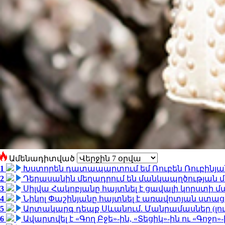
Ամենադիտված
1
Խստորեն դատապարտում եմ Ռուբեն Ռուբինյանի
2
Դերասանին մեղադրում են մանկապղծության մե
3
Սիլվա Հակոբյանը հայտնել է ցավալի կորստի մ
4
Նիկոլ Փաշինյանը հայտնել է առավոտյան ստ
5
Արտակարգ դեպք Սևանում. Մանրամասներ (լո
6
Ավարտվել է «Գող Բջե»-ին, «Տեցիկ»-ին ու «Գոջ