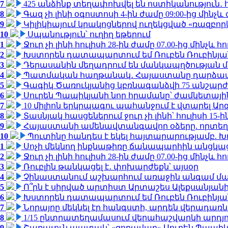
7
425 անձինք տեղափոխվել են ոստիկանություն․
8
Գազ չի լինի օգոստոսի 4-ին ժամը 09:00-ից մինչև 
9
Կիլիկիայում կրակոցներով ուղեկցված «ռազբո
10
Սպանություն՝ ուղիղ եթերում
1
Ջուր չի լինի հուլիսի 28-ին ժամը 07.00-ից մինչև հո
2
Խստորեն դատապարտում եմ Ռուբեն Ռուբինյանի
3
Դերասանին մեղադրում են մանկապղծության մե
4
Պատմական հաղթանակ․ Հայաստանը դարձավ 
5
Գագիկ Ծառուկյանից կբռնագանձվի 75 անշարժ գո
6
Սուրեն Պապիկյանի նոր հրամանը՝ ժամկետային
7
10 միլիոն երկրպագու պահանջում է վտարել Արգ
8
Տասնյակ հասցեներում ջուր չի լինի՝ հուլիսի 15-ին
9
Հայաստանի ամենավտանգավոր օձերը. որտեղ
10
Պուտինը հանդես է եկել հայտարարությամբ. Խո
1
Սոչի մեկնող ինքնաթիռը ճանապարհին անցկացրե
2
Ջուր չի լինի հուլիսի 28-ին ժամը 07.00-ից մինչև հո
3
Ռուբլին թանկացել է․ փոխարժեքն՝ այսօր
4
Չինաստանում աշխարհում առաջին անգամ մա
5
Ո՞րն է սիրված արտիստ Արտաշես Ալեքսանյա
6
Խստորեն դատապարտում եմ Ռուբեն Ռուբինյանի
7
Նորայրը մեկնել էր հանգստի, արդեն վերադառն
8
1/15 ընտրատեղամասում վերահաշվարկի արդյուն
9
Շառաչուն ապտակ՝ «զորավար» Սուրեն Պապի