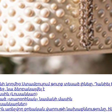
 կողմից Ստամբուլում թուրք տեսած լինելը. Դանիել
ջ․ նա ձերբակալվել է
ասին (Լուսանկար)
ացած «տարօրինակ» նամակի մասին
ւսանկարներ)
ո»-ին առնչվող քրեական վարույթի նախաքննությունը. ի