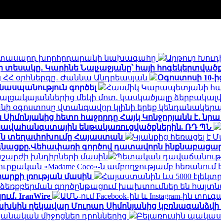
երիտասարդ խորհրդարանի նախագահը
Արթուր Խուդ
 տեսակը․ Կարինե Նալչաջյանը՝ հայի հոգեկերտվածք
եց ՀՀ օրհներգը․ Ժաննա Անդրեասյան
Օգոստոսի 10-
քնասպանություն գործել
Հասմիկ Կարապետյանի հա
լցակայաններից մեկի մոտ. կասկածյալը ձերբակալվ
անի օգոստոսը վտանգավոր կլինի երեք կենդանակեր
ն Սիմոնյանից հետո հաջորդը Հայկ Կոնջորյանն է․ նրա
 նավահանգստային ենթակառուցվածքներին. ՌԴ ՊՆ
նական տեղափոխումը Հայաստան
Կյանքից հեռացել է 
ն գնացքը.Վեհափառի գործով դատավորն ինքնաբացար
շարժի խնդիրների մասին
Պետական դավաճանության
ուրքական «Madame Coco»-ն ամբողջությամբ հեռանու
արքի լռության մասին
Հայաստանին ևս 5000 էլեկտ
եռքբերման գործընթացում խախտումներ են հայտն
ւմ․ IranWire
ԱՄՆ-ում Facebook-ին և Instagram-ին տուգ
խկին ղեկավար Մուրադ Սիմոնյանից կբռնագանձվի 4
նական միջոցներ դրոններից
Բելառուսին պակաս