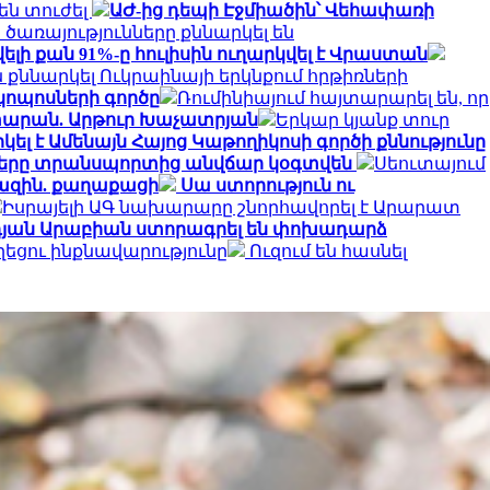
են տուժել
ԱԺ-ից դեպի Էջմիածին՝ Վեհափառի
առայությունները քննարկել են
 քան 91%-ը հուլիսին ուղարկվել է Վրաստան
քննարկել Ուկրաինայի երկնքում հրթիռների
կոպոսների գործը
Ռումինիայում հայտարարել են, որ
տարան. Արթուր Խաչատրյան
Երկար կյանք տուր
լ է Ամենայն Հայոց Կաթողիկոսի գործի քննությունը
ղները տրանսպորտից անվճար կօգտվեն
Սեուտայում
խազին. քաղաքացի
Սա ստորություն ու
Իսրայելի ԱԳ նախարարը շնորհավորել է Արարատ
դյան Արաբիան ստորագրել են փոխադարձ
ղեցու ինքնավարությունը
Ուզում են հասնել