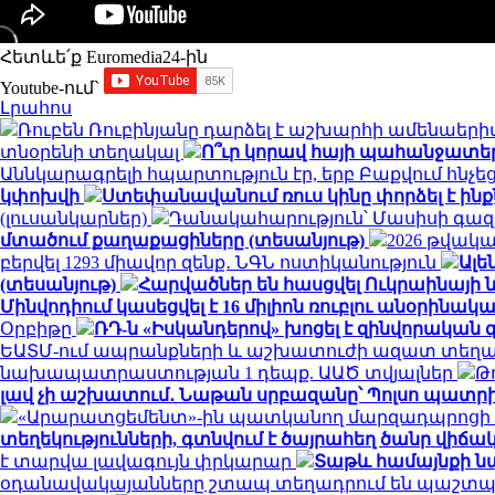
Հետևե՛ք Euromedia24-ին
Youtube-ում`
Լրահոս
Ռուբեն Ռուբինյանը դարձել է աշխարհի ամենա
տնօրենի տեղակալ
Ո՞ւր կորավ հայի պահանջատեր
Աննկարագրելի հպարտություն էր, երբ Բաքվում հնչ
կփոխվի
Ստեփանավանում ռուս կինը փորձել է ին
(լուսանկարներ)
Դանակահարություն՝ Մասիսի գազա
մտածում քաղաքացիները (տեսանյութ)
2026 թվակ
բերվել 1293 միավոր զենք․ ՆԳՆ ոստիկանություն
Ալե
(տեսանյութ)
Հարվածներ են հասցվել Ուկրաինայի
Մինվոդիում կասեցվել է 16 միլիոն ռուբլու անօրի
Օրբիթը
ՌԴ-ն «Իսկանդերով» խոցել է զինվորակա
ԵԱՏՄ-ում ապրանքների և աշխատուժի ազատ տեղա
նախապատրաստության 1 դեպք. ԱԱԾ տվյալներ
Թ
լավ չի աշխատում․ Նաթան սրբազանը՝ Պոլսո պատրի
«Արարատցեմենտ»-ին պատկանող մարզադպրոցի ձ
տեղեկությունների, գտնվում է ծայրահեղ ծանր վիճակո
է տարվա լավագույն փրկարար
Տաթև համայնքի նա
օդանավակայանները շտապ տեղադրում են պաշտպա