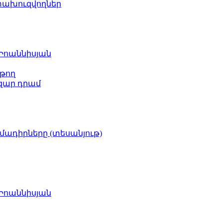
ետախուզվողներ
 Իոաննիսյան
թող
ազար դրամ
իմադիրները (տեսանյութ)
 Իոաննիսյան