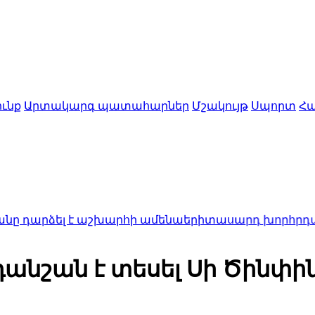
ւնք
Արտակարգ պատահարներ
Մշակույթ
Սպորտ
Հա
ձել է աշխարհի ամենաերիտասարդ խորհրդարանի ն
անշան է տեսել Սի Ծինփի