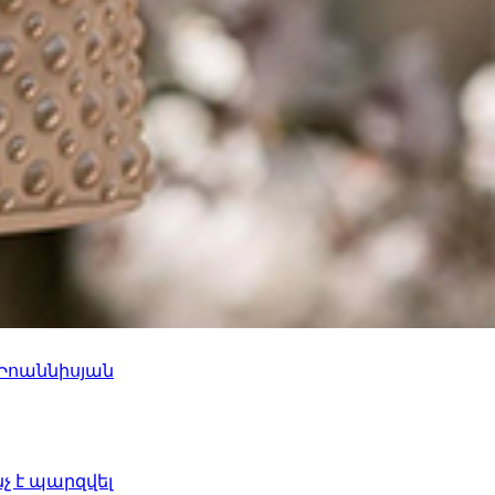
 Իոաննիսյան
նչ է պարզվել