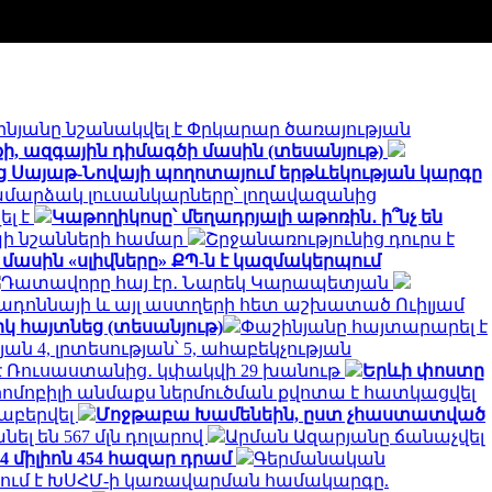
ինյանը նշանակվել է Փրկարար ծառայության
ի, ազգային դիմագծի մասին (տեսանյութ)
ից Սայաթ-Նովայի պողոտայում երթևեկության կարգը
մարձակ լուսանկարները՝ լողավազանից
ել է
Կաթողիկոսը՝ մեղադրյալի աթոռին․ ի՞նչ են
պի նշանների համար
Շրջանառությունից դուրս է
 մասին «սլիվները» ՔՊ-ն է կազմակերպում
Դատավորը հայ էր․ Նարեկ Կարապետյան
Մադոննայի և այլ աստղերի հետ աշխատած Ուիլյամ
կ հայտնեց (տեսանյութ)
Փաշինյանը հայտարարել է
 4, լրտեսության՝ 5, ահաբեկչության
մ է Ռուսաստանից․ կփակվի 29 խանութ
Երևի փոստը
րոմոբիլի անմաքս ներմուծման քվոտա է հատկացվել
աբերվել
Մոջթաբա Խամենեին, ըստ չհաստատված
անել են 567 մլն դոլարով
Արման Ազարյանը ճանաչվել
 միլիոն 454 հազար դրամ
Գերմանական
ում է ԽՍՀՄ-ի կառավարման համակարգը.