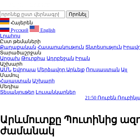
Հայերեն
Русский
English
Լրահոս
Ըստ թեմաների
Քաղաքական
Հասարակություն
Տնտեսություն
Իրավո
Տարածաշրջան
Արցախ
Թուրքիա
Ադրբեջան
Իրան
Աշխարհ
ԱՄՆ
Եվրոպա
Մերձավոր Արևելք
Ռուսաստան
Այլ
Մամուլ
Հայաստան
Աշխարհ
Մեդիա
Տեսանյութեր
Լուսանկարներ
21:50
Ռուբեն Ռուբինյանը դար
Արևմուտքը Պուտինից ազդ
ժամանակ