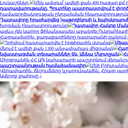
Լուկաշենկո
Մեկ ամսում՝ ավելի քան 400 հազար ք
դատավարությանը. Պուտինը պատրաստվում է փորձ
համագործակցության ընդլայնման հնարավորությու
Դատավորը հրաժարվեց Կաթողիկոսի և եպիսկոպոսներ
խոցման հնարավորությունը
Դատավոր Հակոբ Մանու
այլևս չեն կարող ֆինանսապես աջակցել Ուկրաինայ
Հայրապետին․ քաղաքացիները դատարանի բակում դ
Ղրիմում հայտարարվել է հրթիռային վտանգ
Սեպտ
մնում է ավելի քան 1300 անչափահաս միգրանտ
Հար
նվաստացման տեսարաններ են. Աննա Մկրտչյան
Հ
Միրզոյանին ՀՀ ԱԳ նախարարի պաշտոնում վերանշ
պաշտպանության համաձայնագիր
Մեծ Բրիտանիայ
Վեհափառին․ ճնշումները կշարունակվեն․ Հրայր սա
Ամբողջ լրահոսը »