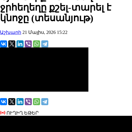
ջրհեղեղը քշել-տարել է
կնոջը (տեսանյութ)
Աշխարհ
21 Մայիս, 2026 15:22
ՈՒՂԻՂ ԵԹԵՐ