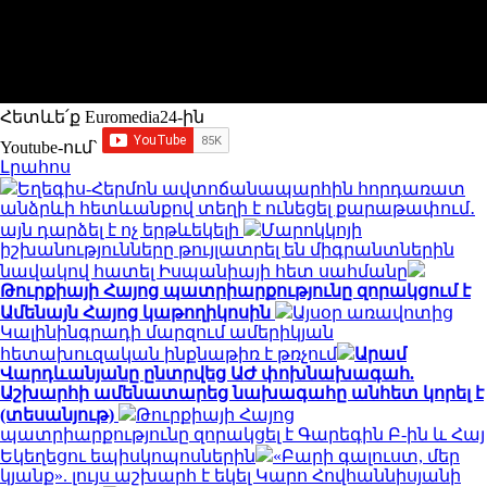
Հետևե՛ք Euromedia24-ին
Youtube-ում`
Լրահոս
Եղեգիս-Հերմոն ավտոճանապարհին հորդառատ
անձրևի հետևանքով տեղի է ունեցել քարաթափում․
այն դարձել է ոչ երթևեկելի
Մարոկկոյի
իշխանությունները թույլատրել են միգրանտներին
նավակով հատել Իսպանիայի հետ սահմանը
Թուրքիայի Հայոց պատրիարքությունը զորակցում է
Ամենայն Հայոց կաթողիկոսին
Այսօր առավոտից
Կալինինգրադի մարզում ամերիկյան
հետախուզական ինքնաթիռ է թռչում
Արամ
Վարդևանյանը ընտրվեց ԱԺ փոխնախագահ.
Աշխարհի ամենատարեց նախագահը անհետ կորել է
(տեսանյութ)
Թուրքիայի Հայոց
պատրիարքությունը զորակցել է Գարեգին Բ-ին և Հայ
Եկեղեցու եպիսկոպոսներին
«Բարի գալուստ, մեր
կյանք». լույս աշխարհ է եկել Կարո Հովհաննիսյանի