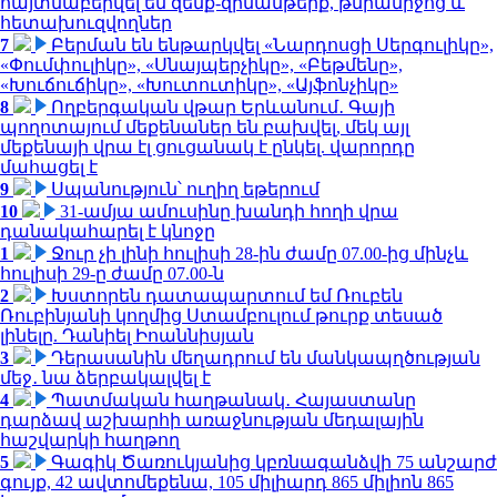
հայտնաբերվել են զենք-զինամթերք, թմրամիջոց և
հետախուզվողներ
7
Բերման են ենթարկվել «Նարդոսցի Սերգուլիկը»,
«Փումփուլիկը», «Սնայպերչիկը», «Բեթմենը»,
«Խուճուճիկը», «Խուտուտիկը», «Այֆոնչիկը»
8
Ողբերգական վթար Երևանում․ Գայի
պողոտայում մեքենաներ են բախվել, մեկ այլ
մեքենայի վրա էլ ցուցանակ է ընկել. վարորդը
մահացել է
9
Սպանություն՝ ուղիղ եթերում
10
31-ամյա ամուսինը խանդի հողի վրա
դանակահարել է կնոջը
1
Ջուր չի լինի հուլիսի 28-ին ժամը 07.00-ից մինչև
հուլիսի 29-ը ժամը 07.00-ն
2
Խստորեն դատապարտում եմ Ռուբեն
Ռուբինյանի կողմից Ստամբուլում թուրք տեսած
լինելը. Դանիել Իոաննիսյան
3
Դերասանին մեղադրում են մանկապղծության
մեջ․ նա ձերբակալվել է
4
Պատմական հաղթանակ․ Հայաստանը
դարձավ աշխարհի առաջնության մեդալային
հաշվարկի հաղթող
5
Գագիկ Ծառուկյանից կբռնագանձվի 75 անշարժ
գույք, 42 ավտոմեքենա, 105 միլիարդ 865 միլիոն 865