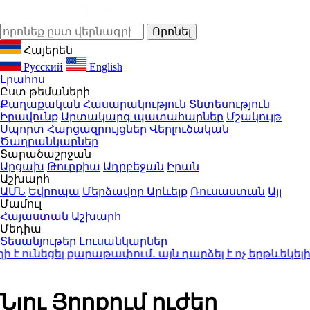
Հայերեն
Русский
English
Լրահոս
Ըստ թեմաների
Քաղաքական
Հասարակություն
Տնտեսություն
Իրավունք
Արտակարգ պատահարներ
Մշակույթ
Սպորտ
Հարցազրույցներ
Վերլուծական
Ծաղրանկարներ
Տարածաշրջան
Արցախ
Թուրքիա
Ադրբեջան
Իրան
Աշխարհ
ԱՄՆ
Եվրոպա
Մերձավոր Արևելք
Ռուսաստան
Այլ
Մամուլ
Հայաստան
Աշխարհ
Մեդիա
Տեսանյութեր
Լուսանկարներ
եցել քարաթափում․ այն դարձել է ոչ երթևեկելի
18:
Նյու Յորքում ուժեղ