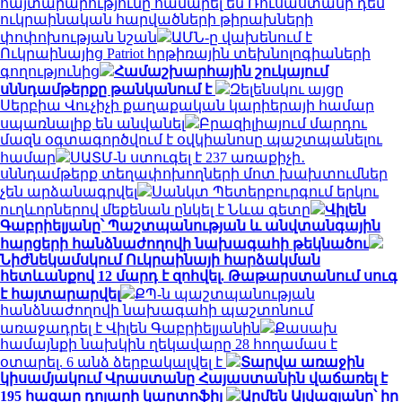
հայտարարությունը համարել են Ռուսաստանի դեմ
ուկրաինական հարվածների թիրախների
փոփոխության նշան
ԱՄՆ-ը վախենում է
Ուկրաինայից Patriot հրթիռային տեխնոլոգիաների
գողությունից
Համաշխարհային շուկայում
սննդամթերքը թանկանում է
Զելենսկու այցը
Սերբիա Վուչիչի քաղաքական կարիերայի համար
սպառնալիք են անվանել
Բրազիլիայում մարդու
մազն օգտագործվում է օվկիանոսը պաշտպանելու
համար
ՍԱՏՄ-ն ստուգել է 237 առաքիչի․
սննդամթերք տեղափոխողների մոտ խախտումներ
չեն արձանագրվել
Սանկտ Պետերբուրգում երկու
ուղևորներով մեքենան ընկել է Նևա գետը
Վիլեն
Գաբրիելյանը՝ Պաշտպանության և անվտանգային
հարցերի հանձնաժողովի նախագահի թեկնածու
Նիժնեկամսկում Ուկրաինայի հարձակման
հետևանքով 12 մարդ է զոհվել. Թաթարստանում սուգ
է հայտարարվել
ՔՊ-ն պաշտպանության
հանձնաժողովի նախագահի պաշտոնում
առաջադրել է Վիլեն Գաբրիելյանին
Քասախ
համայնքի նախկին ղեկավարը 28 հողամաս է
օտարել. 6 անձ ձերբակալվել է
Տարվա առաջին
կիսամյակում Վրաստանը Հայաստանին վաճառել է
195 հազար դոլարի կարտոֆիլ
Արմեն Այվազյանը՝ իր