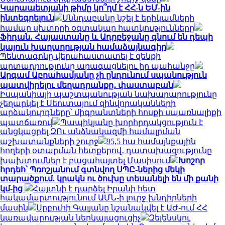
Կարապետյանի թիմը կո՞ղմ է ՀՀ-ն ԵՄ-ին
ինտեգրելուն
Սննդաբանը նշել է երիկամների
համար սխտորի օգտակար հատկությունները
Ֆիդան․ Հայաստանը և Ադրբեջանը գնում են դեպի
կայուն խաղաղության համաձայնագիր
Պենտագոնը վերահաստատել է զենքի
արտադրությունը արագացնելու իր պահանջը
Արգամ Աբրահամյանը չի ընդունում սպանություն
պատվիրելու մեղադրանքը․ փաստաբան
Իսպանիայի պաշտպանության նախարարությունը
չեղարկել է Սեուտայում զինվորականների
արձակուրդները՝ միգրանտների հոսքի սպառնալիքի
պատճառով
Պապիկյանը խորհրդակցություն է
անցկացրել ԶՈւ անձնակազմի համալրման
աշխատանքների շուրջ
95,5 հա համայնքային
հողերի օտարման հետքերով․ դատախազությունը
խախտումներ է բացահայտել Մասիսում
Խոշոր
հրդեհ՝ Պռոշյանում գտնվող ՍՊԸ-ներից մեկի
տարածքում. կրակն ու ծուխը տեսանելի են մի քանի
կմ-ից
Հայտնի է դարձել Իրանի հետ
հակամարտությունում ԱՄՆ-ի լուրջ խնդիրների
մասին
Սրբուհի Գալյանը նշանակվել է ԱԺ-ում ՀՀ
կառավարության ներկայացուցիչ
Զելենսկու