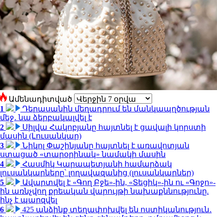
Ամենադիտված
1
Դերասանին մեղադրում են մանկապղծության
մեջ․ նա ձերբակալվել է
2
Սիլվա Հակոբյանը հայտնել է ցավալի կորստի
մասին (Լուսանկար)
3
Նիկոլ Փաշինյանը հայտնել է առավոտյան
ստացած «տարօրինակ» նամակի մասին
4
Հասմիկ Կարապետյանի համարձակ
լուսանկարները՝ լողավազանից (լուսանկարներ)
5
Ավարտվել է «Գող Բջե»-ին, «Տեցիկ»-ին ու «Գոջո»-
ին առնչվող քրեական վարույթի նախաքննությունը.
ինչ է պարզվել
6
425 անձինք տեղափոխվել են ոստիկանություն․