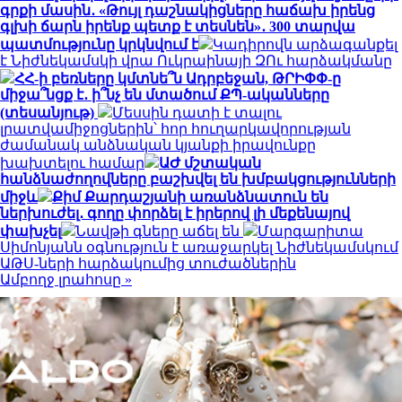
գրքի մասին․ «Թույլ դաշնակիցները հաճախ իրենց
գլխի ճարն իրենք պետք է տեսնեն»․ 300 տարվա
պատմությունը կրկնվում է
Կադիրովն արձագանքել
է Նիժնեկամսկի վրա Ուկրաինայի ԶՈւ հարձակմանը
ՀՀ-ի բեռները կմտնե՞ն Ադրբեջան, ԹՐԻՓՓ-ը
միջա՞նցք է․ ի՞նչ են մտածում ՔՊ-ականները
(տեսանյութ)
Մեսսին դատի է տալու
լրատվամիջոցներին՝ հոր հուղարկավորության
ժամանակ անձնական կյանքի իրավունքը
խախտելու համար
ԱԺ մշտական
հանձնաժողովները բաշխվել են խմբակցությունների
միջև
Քիմ Քարդաշյանի առանձնատուն են
ներխուժել․ գողը փորձել է իրերով լի մեքենայով
փախչել
Նավթի գները աճել են
Մարգարիտա
Սիմոնյանն օգնություն է առաջարկել Նիժնեկամսկում
ԱԹՍ-ների հարձակումից տուժածներին
Ամբողջ լրահոսը »