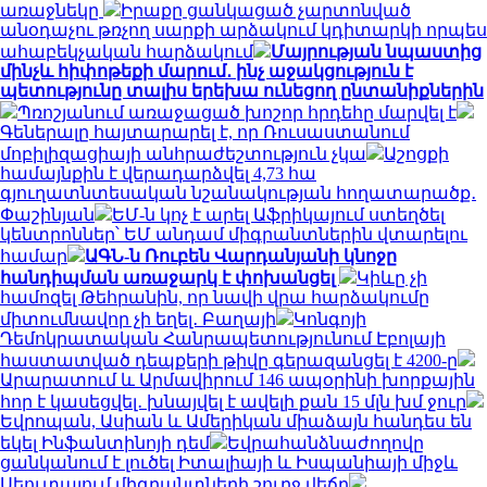
առաջնեկը
Իրաքը ցանկացած չարտոնված
անօդաչու թռչող սարքի արձակում կդիտարկի որպես
ահաբեկչական հարձակում
Մայրության նպաստից
մինչև հիփոթեքի մարում․ ինչ աջակցություն է
պետությունը տալիս երեխա ունեցող ընտանիքներին
Պռոշյանում առաջացած խոշոր հրդեհը մարվել է
Գեներալը հայտարարել է, որ Ռուսաստանում
մոբիլիզացիայի անհրաժեշտություն չկա
Աշոցքի
համայնքին է վերադարձվել 4,73 հա
գյուղատնտեսական նշանակության հողատարածք․
Փաշինյան
ԵՄ-ն կոչ է արել Աֆրիկայում ստեղծել
կենտրոններ՝ ԵՄ անդամ միգրանտներին վտարելու
համար
ԱԳՆ-ն Ռուբեն Վարդանյանի կնոջը
հանդիպման առաջարկ է փոխանցել
Կիևը չի
համոզել Թեհրանին, որ նավի վրա հարձակումը
միտումնավոր չի եղել․ Բաղայի
Կոնգոյի
Դեմոկրատական ​​Հանրապետությունում Էբոլայի
հաստատված դեպքերի թիվը գերազանցել է 4200-ը
Արարատում և Արմավիրում 146 ապօրինի խորքային
հոր է կասեցվել․ խնայվել է ավելի քան 15 մլն խմ ջուր
Եվրոպան, Ասիան և Ամերիկան ​​միաձայն հանդես են
եկել Ինֆանտինոյի դեմ
Եվրահանձնաժողովը
ցանկանում է լուծել Իտալիայի և Իսպանիայի միջև
Սեուտայում միգրանտների շուրջ վեճը