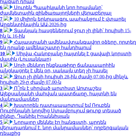
հազար դրամ
6
Սուրեն Պապիկյանի նոր հրամանը՝
ժամկետային զինծառայողների վերաբերյալ
7
10 միլիոն երկրպագու պահանջում է վտարել
Արգենտինային ԱԱ-2026-ից
8
Տասնյակ հասցեներում ջուր չի լինի՝ հուլիսի 15-
ին և 16-ին
9
Հայաստանի ամենավտանգավոր օձերը. որտեղ
են դրանք ամենաշատը հանդիպում
10
Սիլվա Հակոբյանը հայտնել է ցավալի կորստի
մասին (Լուսանկար)
1
Սոչի մեկնող ինքնաթիռը ճանապարհին
անցկացրել է մեկ օր, սակայն տեղ չի հասել
2
Ջուր չի լինի հուլիսի 28-ին ժամը 07.00-ից մինչև
հուլիսի 29-ը ժամը 07.00-ն
3
Ո՞րն է սիրված արտիստ Արտաշես
Ալեքսանյանի մահվան պատճառը. հայտնի են
մանրամասներ
4
Խստորեն դատապարտում եմ Ռուբեն
Ռուբինյանի կողմից Ստամբուլում թուրք տեսած
լինելը. Դանիել Իոաննիսյան
5
Նորայրը մեկնել էր հանգստի, արդեն
վերադառնում է. նոր մանրամասներ՝ ողբերգական
դեպքից