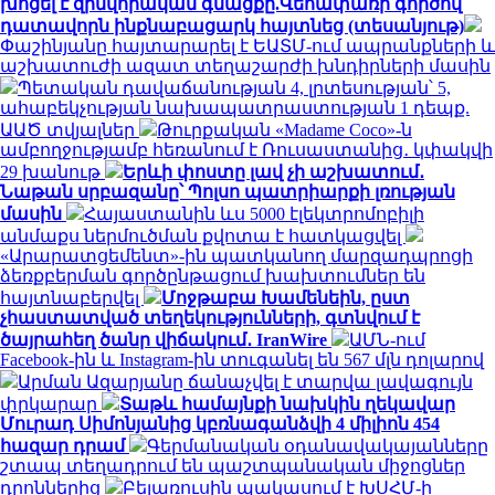
խոցել է զինվորական գնացքը.Վեհափառի գործով
դատավորն ինքնաբացարկ հայտնեց (տեսանյութ)
Փաշինյանը հայտարարել է ԵԱՏՄ-ում ապրանքների և
աշխատուժի ազատ տեղաշարժի խնդիրների մասին
Պետական դավաճանության 4, լրտեսության՝ 5,
ահաբեկչության նախապատրաստության 1 դեպք.
ԱԱԾ տվյալներ
Թուրքական «Madame Coco»-ն
ամբողջությամբ հեռանում է Ռուսաստանից․ կփակվի
29 խանութ
Երևի փոստը լավ չի աշխատում․
Նաթան սրբազանը՝ Պոլսո պատրիարքի լռության
մասին
Հայաստանին ևս 5000 էլեկտրոմոբիլի
անմաքս ներմուծման քվոտա է հատկացվել
«Արարատցեմենտ»-ին պատկանող մարզադպրոցի
ձեռքբերման գործընթացում խախտումներ են
հայտնաբերվել
Մոջթաբա Խամենեին, ըստ
չհաստատված տեղեկությունների, գտնվում է
ծայրահեղ ծանր վիճակում․ IranWire
ԱՄՆ-ում
Facebook-ին և Instagram-ին տուգանել են 567 մլն դոլարով
Արման Ազարյանը ճանաչվել է տարվա լավագույն
փրկարար
Տաթև համայնքի նախկին ղեկավար
Մուրադ Սիմոնյանից կբռնագանձվի 4 միլիոն 454
հազար դրամ
Գերմանական օդանավակայանները
շտապ տեղադրում են պաշտպանական միջոցներ
դրոններից
Բելառուսին պակասում է ԽՍՀՄ-ի