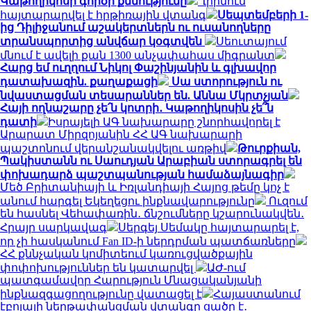
Կաթողիկոսի գործի քննությունը
Ղրիմում
հայտարարվել է հրթիռային վտանգ
Սեպտեմբերի 1-
ից Դիլիջանում աշակերտներն ու ուսանողները
տրանսպորտից անվճար կօգտվեն
Սեուտայում
մնում է ավելի քան 1300 անչափահաս միգրանտ
Հարց եմ ուղղում Նիկոլ Փաշինյանին և գլխավոր
դատախազին. քաղաքացի
Սա ստորություն ու
նվաստացման տեսարաններ են. Աննա Մկրտչյան
Հայի ողնաշարը չե՛ն կոտրի․ Կաթողիկոսին չե՞ն
դատի
Իսրայելի ԱԳ նախարարը շնորհավորել է
Արարատ Միրզոյանին ՀՀ ԱԳ նախարարի
պաշտոնում վերանշանակվելու առթիվ
Թուրքիան,
Պակիստանն ու Սաուդյան Արաբիան ստորագրել են
փոխադարձ պաշտպանության համաձայնագիր
Մեծ Բրիտանիայի և Իռլանդիայի Հայոց թեմը կոչ է
անում հարգել Եկեղեցու ինքնավարությունը
Ուզում
են հասնել Վեհափառին․ ճնշումները կշարունակվեն․
Հրայր սարկավագ
Սերգեյ Սեմակը հայտարարել է,
որ չի հասկանում Fan ID-ի ներդրման պատճառները
ՀՀ քննչական կոմիտեում կառուցվածքային
փոփոխություններ են կատարվել
ԱԺ-ում
պատգամավոր Հարություն Մնացականյանի
ինքնազգացողությունը վատացել է
Հայաստանում
էբոլայի ներթափանցման վտանգը ցածր է․