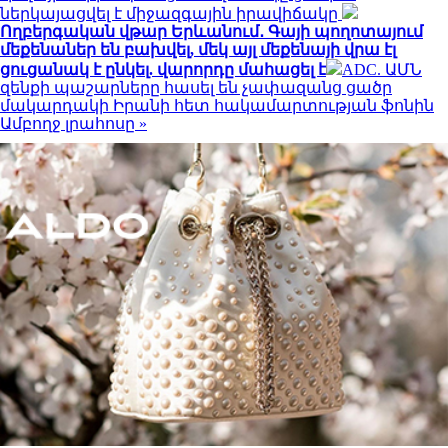
ներկայացվել է միջազգային իրավիճակը
Ողբերգական վթար Երևանում․ Գայի պողոտայում
մեքենաներ են բախվել, մեկ այլ մեքենայի վրա էլ
ցուցանակ է ընկել. վարորդը մահացել է
ADC. ԱՄՆ
զենքի պաշարները հասել են չափազանց ցածր
մակարդակի Իրանի հետ հակամարտության ֆոնին
Ամբողջ լրահոսը »