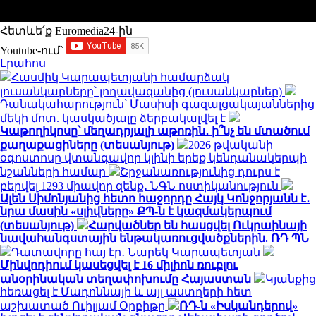
Հետևե՛ք Euromedia24-ին
Youtube-ում`
Լրահոս
Հասմիկ Կարապետյանի համարձակ
լուսանկարները՝ լողավազանից (լուսանկարներ)
Դանակահարություն՝ Մասիսի գազալցակայաններից
մեկի մոտ. կասկածյալը ձերբակալվել է
Կաթողիկոսը՝ մեղադրյալի աթոռին․ ի՞նչ են մտածում
քաղաքացիները (տեսանյութ)
2026 թվականի
օգոստոսը վտանգավոր կլինի երեք կենդանակերպի
նշանների համար
Շրջանառությունից դուրս է
բերվել 1293 միավոր զենք․ ՆԳՆ ոստիկանություն
Ալեն Սիմոնյանից հետո հաջորդը Հայկ Կոնջորյանն է․
նրա մասին «սլիվները» ՔՊ-ն է կազմակերպում
(տեսանյութ)
Հարվածներ են հասցվել Ուկրաինայի
նավահանգստային ենթակառուցվածքներին. ՌԴ ՊՆ
Դատավորը հայ էր․ Նարեկ Կարապետյան
Մինվոդիում կասեցվել է 16 միլիոն ռուբլու
անօրինական տեղափոխումը Հայաստան
Կյանքից
հեռացել է Մադոննայի և այլ աստղերի հետ
աշխատած Ուիլյամ Օրբիթը
ՌԴ-ն «Իսկանդերով»