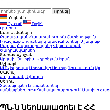
Հայերեն
Русский
English
Լրահոս
Ըստ թեմաների
Քաղաքական
Հասարակություն
Տնտեսություն
Իրավունք
Արտակարգ պատահարներ
Մշակույթ
Սպորտ
Հարցազրույցներ
Վերլուծական
Ծաղրանկարներ
Տարածաշրջան
Արցախ
Թուրքիա
Ադրբեջան
Իրան
Աշխարհ
ԱՄՆ
Եվրոպա
Մերձավոր Արևելք
Ռուսաստան
Այլ
Մամուլ
Հայաստան
Աշխարհ
Մեդիա
Տեսանյութեր
Լուսանկարներ
նկարներ)
20:50
Դանակահարություն՝ Մասիսի գազալցա
ՊՆ-ն ներկայացրել է ՀՀ