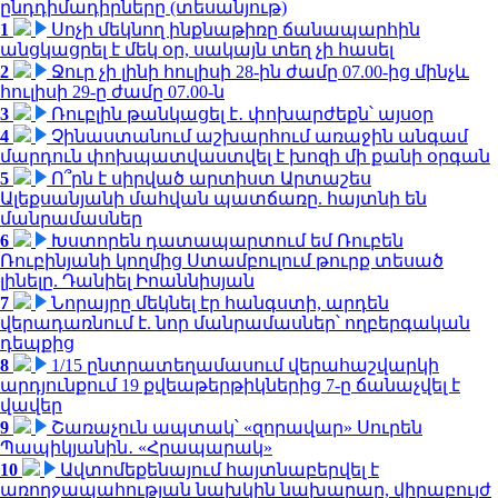
ընդդիմադիրները (տեսանյութ)
1
Սոչի մեկնող ինքնաթիռը ճանապարհին
անցկացրել է մեկ օր, սակայն տեղ չի հասել
2
Ջուր չի լինի հուլիսի 28-ին ժամը 07.00-ից մինչև
հուլիսի 29-ը ժամը 07.00-ն
3
Ռուբլին թանկացել է․ փոխարժեքն՝ այսօր
4
Չինաստանում աշխարհում առաջին անգամ
մարդուն փոխպատվաստվել է խոզի մի քանի օրգան
5
Ո՞րն է սիրված արտիստ Արտաշես
Ալեքսանյանի մահվան պատճառը. հայտնի են
մանրամասներ
6
Խստորեն դատապարտում եմ Ռուբեն
Ռուբինյանի կողմից Ստամբուլում թուրք տեսած
լինելը. Դանիել Իոաննիսյան
7
Նորայրը մեկնել էր հանգստի, արդեն
վերադառնում է. նոր մանրամասներ՝ ողբերգական
դեպքից
8
1/15 ընտրատեղամասում վերահաշվարկի
արդյունքում 19 քվեաթերթիկներից 7-ը ճանաչվել է
վավեր
9
Շառաչուն ապտակ՝ «զորավար» Սուրեն
Պապիկյանին․ «Հրապարակ»
10
Ավտոմեքենայում հայտնաբերվել է
առողջապահության նախկին նախարար, վիրաբույժ