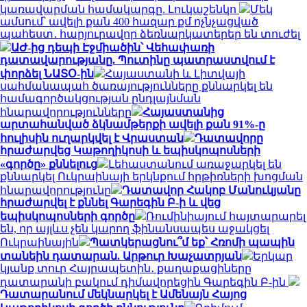
կառավարման համակարգը. Լուկաշենկո
Մեկ
ամսում՝ ավելի քան 400 հազար քմ ոչնչացված
պահեստ․ հարյուրավոր ձեռնարկատերեր են տուժել
ԱԺ-ից դեպի Էջմիածին՝ Վեհափառի
դատավարությանը. Պուտինը պատրաստվում է
փորձել ՆԱՏՕ-ին
Հայաստանի և Լիտվայի
սահմանապահ ծառայությունները քննարկել են
համագործակցության ընդլայնման
հնարավորությունները
Հայաստանից
արտահանված ձկնամթերքի ավելի քան 91%-ը
հուլիսին ուղարկվել է Վրաստան
Դատավորը
հրաժարվեց Կաթողիկոսի և եպիսկոպոսների
«գործը» քննելուց
Լեհաստանում առաջարկել են
քննարկել Ուկրաինայի երկնքում հրթիռների խոցման
հնարավորությունը
Դատավոր Հակոբ Մանուկյանը
հրաժարվել է քննել Գարեգին Բ-ի և վեց
եպիսկոպոսների գործը
Ռումինիայում հայտարարել
են, որ այլևս չեն կարող ֆինանսապես աջակցել
Ուկրաինային
Պատկերացնու՞մ եք՝ Հռոմի պապին
տանեին դատարան. Արթուր Խաչատրյան
Երկար
կյանք տուր Հայրապետին․ քաղաքացիները
դատարանի բակում դիմավորեցին Գարեգին Բ-ին
Դատարանում մեկնարկել է Ամենայն Հայոց