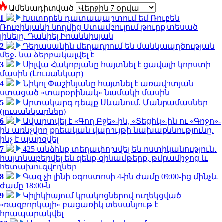
Ամենադիտված
1
Խստորեն դատապարտում եմ Ռուբեն
Ռուբինյանի կողմից Ստամբուլում թուրք տեսած
լինելը. Դանիել Իոաննիսյան
2
Դերասանին մեղադրում են մանկապղծության
մեջ․ նա ձերբակալվել է
3
Սիլվա Հակոբյանը հայտնել է ցավալի կորստի
մասին (Լուսանկար)
4
Նիկոլ Փաշինյանը հայտնել է առավոտյան
ստացած «տարօրինակ» նամակի մասին
5
Արտակարգ դեպք Սևանում. Մանրամասներ
(լուսանկարներ)
6
Ավարտվել է «Գող Բջե»-ին, «Տեցիկ»-ին ու «Գոջո»-
ին առնչվող քրեական վարույթի նախաքննությունը.
ինչ է պարզվել
7
425 անձինք տեղափոխվել են ոստիկանություն․
հայտնաբերվել են զենք-զինամթերք, թմրամիջոց և
հետախուզվողներ
8
Գազ չի լինի օգոստոսի 4-ին ժամը 09:00-ից մինչև
ժամը 18:00-ն
9
Կիլիկիայում կրակոցներով ուղեկցված
«ռազբորկայի» բացառիկ տեսանյութ է
հրապարակվել