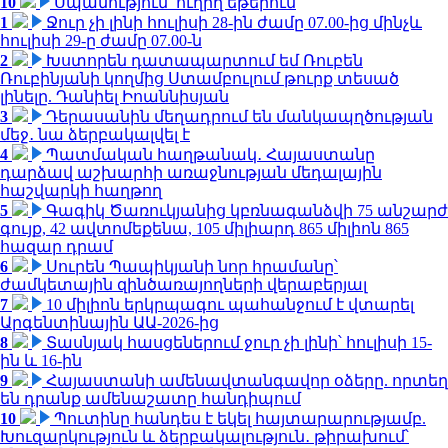
10
Սպանություն՝ ուղիղ եթերում
1
Ջուր չի լինի հուլիսի 28-ին ժամը 07.00-ից մինչև
հուլիսի 29-ը ժամը 07.00-ն
2
Խստորեն դատապարտում եմ Ռուբեն
Ռուբինյանի կողմից Ստամբուլում թուրք տեսած
լինելը. Դանիել Իոաննիսյան
3
Դերասանին մեղադրում են մանկապղծության
մեջ․ նա ձերբակալվել է
4
Պատմական հաղթանակ․ Հայաստանը
դարձավ աշխարհի առաջնության մեդալային
հաշվարկի հաղթող
5
Գագիկ Ծառուկյանից կբռնագանձվի 75 անշարժ
գույք, 42 ավտոմեքենա, 105 միլիարդ 865 միլիոն 865
հազար դրամ
6
Սուրեն Պապիկյանի նոր հրամանը՝
ժամկետային զինծառայողների վերաբերյալ
7
10 միլիոն երկրպագու պահանջում է վտարել
Արգենտինային ԱԱ-2026-ից
8
Տասնյակ հասցեներում ջուր չի լինի՝ հուլիսի 15-
ին և 16-ին
9
Հայաստանի ամենավտանգավոր օձերը. որտեղ
են դրանք ամենաշատը հանդիպում
10
Պուտինը հանդես է եկել հայտարարությամբ.
Խուզարկություն և ձերբակալություն․ թիրախում՝