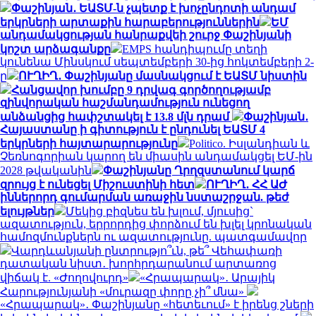
Փաշինյան․ ԵԱՏՄ-ն չպետք է խոչընդոտի անդամ
երկրների արտաքին հարաբերություններին
ԵՄ
անդամակցության հանրաքվեի շուրջ Փաշինյանի
կոշտ արձագանքը
EMPS հանդիպումը տեղի
կունենա Մինսկում սեպտեմբերի 30-ից հոկտեմբերի 2-
ը
ՈՒՂԻՂ․ Փաշինյանը մասնակցում է ԵԱՏՄ նիստին
Հանցավոր խումբը 9 դրվագ գործողությամբ
զինվորական հաշմանդամություն ունեցող
անձանցից հափշտակել է 13.8 մլն դրամ
Փաշինյան․
Հայաստանը ի գիտություն է ընդունել ԵԱՏՄ 4
երկրների հայտարարությունը
Politico. Իսլանդիան և
Չեռնոգորիան կարող են միասին անդամակցել ԵՄ-ին
2028 թվականին
Փաշինյանը Ղրղզստանում կարճ
զրույց է ունեցել Միշուստինի հետ
ՈՒՂԻՂ․ ՀՀ ԱԺ
իններորդ գումարման առաջին նստաշրջան. թեժ
ելույթներ
Մեկից բիզնես են խլում, մյուսից`
ազատություն, երրորդից փորձում են խլել կրոնական
համոզմունքներն ու ազատությունը. պատգամավոր
Վարդևանյանի ընտրությո՞ւն, թե՞ Վեհափառի
դատական նիստ․ խորհրդարանում արտառոց
վիճակ է. «Ժողովուրդ»
«Հրապարակ»․ Արայիկ
Հարությունյանի «մուրազը փորը չի՞ մնա»
«Հրապարակ»․ Փաշինյանը «հետեւում» է իրենց շների