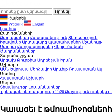
Հայերեն
Русский
English
Լրահոս
Ըստ թեմաների
Քաղաքական
Հասարակություն
Տնտեսություն
Իրավունք
Արտակարգ պատահարներ
Մշակույթ
Սպորտ
Հարցազրույցներ
Վերլուծական
Ծաղրանկարներ
Տարածաշրջան
Արցախ
Թուրքիա
Ադրբեջան
Իրան
Աշխարհ
ԱՄՆ
Եվրոպա
Մերձավոր Արևելք
Ռուսաստան
Այլ
Մամուլ
Հայաստան
Աշխարհ
Մեդիա
Տեսանյութեր
Լուսանկարներ
րեական հետապնդումը
11:20
Քաջություն ունեցեք ու փո
Կայացել է թմրամիջոցների