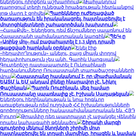
եկեղեցու դիրքերն աշխարհում
Թաիլանդում
դպրոցում տեղի ունեցած հրաձգության հետևանքով
յոթ մարդ է զոհվել
Պարեկները ուժեղացված
ծառայություն են իրականացրել. հայտնաբերվել է
մոտոցիկլետների շահագործման խախտում
«ՀայաՔվե». Եկեղեցու դեմ ճնշումները սպառնում են
Հայաստանի սահմանադրական կարգին
ՊԵԿ-ը
«Առինջ մոլ»-ում բացահայտել է 1,3 մլրդ դրամի
թաքցված հարկման օբյեկտ
Եկել էիք
«հեղափոՂություն» անելու, բայց միայն փողով
հեղափոխություն չես անի․ Գարիկ Սարգսյան
Գուտերեշը դատապարտել է Ուկրաինայի
հարձակումները Ռուսաստանի տարածաշրջանների
վրա
Հայաստանը հասկանում է, որ միաժամանակ
ԵԱՏՄ և ԵՄ անդամ լինելը հնարավոր չէ․ Նիկոլ
Փաշինյան
Պարոն Ռուբինյան, մեզ համար
Ռուսաստանը սպառնալիք չէ. Իշխան Սաղաթելյան
Եկեղեցու հեղինակության և նրա հոգևոր
առաքելության դեմ ուղղված ՀՀ իշխանությունների
գործողությունները հակասահմանադրական են. ՀՅԴ
Բյուրո
Թրամփը դեռ պատրաստ չէ աջակցել Վենսին
որպես նախագահի թեկնածու
Շիրակի մարզի
գյուղերից մեկում ծնողների շիրիմի մոտ
հայտնաբերվել են տղայի մարմինը, հրազեն և նամակ