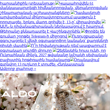
հարսանիքին (տեսանյութ)
Կապահովվեն 61
մանկապարտեզի հիմնանորոգման, վերանորոգման
շինարարական աշխատանքները
Դամասկոսի
արվարձանում միկրոավտոբուսում պայթյուն է
որոտացել․ երկու մարդ զոհվել է, 13-ը՝ վիրավորվել
ԱՄՆ-ն դիվանագիտական ներկայացում է խաղում.
Թեհրանը քննադատել է Վաշինգտոնին
Փորձել են
գումար շորթել Telegram-ի միջոցով
Ուռուցքաբանը
զգուշացրել է վեյփ օգտագործող կանանց՝ քաղցկեղի
ռիսկի մասին
Ո՞ր հիվանդության դեմ պայքարում է
օգտակար սուրճի մրուրը
Զելենսկին հույս ունի, որ
Ուկրաինան մինչև 2027 թվականը կմշակի սեփական
բալիստիկ հրթիռային համակարգ
Օդանավում
գտնվող 13 ուղևոր է տուժել. Հնդկաստան
Ամբողջ լրահոսը »