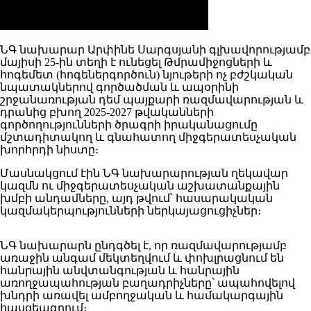
ՆԳ նախարար Արփինե Սարգսյանի գլխավորությամբ
մայիսի 25-ին տեղի է ունեցել Թմրամիջոցների և
հոգեմետ (հոգեներգործուն) նյութերի ոչ բժշկական
նպատակներով գործածման և ապօրինի
շրջանառության դեմ պայքարի ռազմավարության և
դրանից բխող 2025-2027 թվականների
գործողությունների ծրագրի իրականացումը
մշտադիտակող և գնահատող միջգերատեսչական
խորհրդի նիստը։
Մասնակցում էին ՆԳ նախարարության ղեկավար
կազմն ու միջգերատեսչական աշխատանքային
խմբի անդամները, այդ թվում՝ հասարակական
կազմակերպությունների ներկայացուցիչներ։
ՆԳ նախարարն ընդգծել է, որ ռազմավարությամբ
առաջին անգամ մեկտեղվում և փոխլրացնում են
հանրային անվտանգության և հանրային
առողջապահության բաղադրիչները՝ ապահովելով
խնդրի առավել ամբողջական և համակարգային
հասցեագրում։