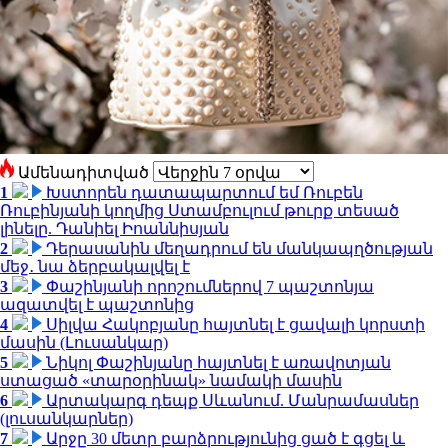
Ամենադիտված
1
Խստորեն դատապարտում եմ Ռուբեն
Ռուբինյանի կողմից Ստամբուլում թուրք տեսած
լինելը. Դանիել Իոաննիսյան
2
Դերասանին մեղադրում են մանկապղծության
մեջ․ նա ձերբակալվել է
3
Փաշինյանի որոշումներով 7 պաշտոնյա
ազատվել է պաշտոնից
4
Սիլվա Հակոբյանը հայտնել է ցավալի կորստի
մասին (Լուսանկար)
5
Նիկոլ Փաշինյանը հայտնել է առավոտյան
ստացած «տարօրինակ» նամակի մասին
6
Արտակարգ դեպք Սևանում. Մանրամասներ
(լուսանկարներ)
7
Արջը 30 մետր բարձրությունից ցած է գցել և