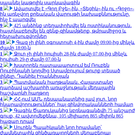
սպանել կաթոլիկ սարկավագին
8
Ավարտվել է «Գող Բջե»-ին, «Տեցիկ»-ին ու «Գոջո»-
ին առնչվող քրեական վարույթի նախաքննությունը.
ինչ է պարզվել
9
425 անձինք տեղափոխվել են ոստիկանություն․
հայտնաբերվել են զենք-զինամթերք, թմրամիջոց և
հետախուզվողներ
10
Գազ չի լինի օգոստոսի 4-ին ժամը 09:00-ից մինչև
ժամը 18:00-ն
1
Ջուր չի լինի հուլիսի 28-ին ժամը 07.00-ից մինչև
հուլիսի 29-ը ժամը 07.00-ն
2
Խստորեն դատապարտում եմ Ռուբեն
Ռուբինյանի կողմից Ստամբուլում թուրք տեսած
լինելը. Դանիել Իոաննիսյան
3
Պատմական հաղթանակ․ Հայաստանը
դարձավ աշխարհի առաջնության մեդալային
հաշվարկի հաղթող
4
ՀՀ-ում ԱՄՆ դեսպանատնից լավ լուր․ նոր
հնարավորություններ՝ հայ զինվորականների համար
5
Գագիկ Ծառուկյանից կբռնագանձվի 75 անշարժ
գույք, 42 ավտոմեքենա, 105 միլիարդ 865 միլիոն 865
հազար դրամ
6
Սուրեն Պապիկյանի նոր հրամանը՝
ժամկետային զինծառայողների վերաբերյալ