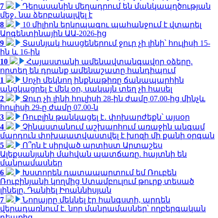
7
Դերասանին մեղադրում են մանկապղծության
մեջ․ նա ձերբակալվել է
8
10 միլիոն երկրպագու պահանջում է վտարել
Արգենտինային ԱԱ-2026-ից
9
Տասնյակ հասցեներում ջուր չի լինի՝ հուլիսի 15-
ին և 16-ին
10
Հայաստանի ամենավտանգավոր օձերը.
որտեղ են դրանք ամենաշատը հանդիպում
1
Սոչի մեկնող ինքնաթիռը ճանապարհին
անցկացրել է մեկ օր, սակայն տեղ չի հասել
2
Ջուր չի լինի հուլիսի 28-ին ժամը 07.00-ից մինչև
հուլիսի 29-ը ժամը 07.00-ն
3
Ռուբլին թանկացել է․ փոխարժեքն՝ այսօր
4
Չինաստանում աշխարհում առաջին անգամ
մարդուն փոխպատվաստվել է խոզի մի քանի օրգան
5
Ո՞րն է սիրված արտիստ Արտաշես
Ալեքսանյանի մահվան պատճառը. հայտնի են
մանրամասներ
6
Խստորեն դատապարտում եմ Ռուբեն
Ռուբինյանի կողմից Ստամբուլում թուրք տեսած
լինելը. Դանիել Իոաննիսյան
7
Նորայրը մեկնել էր հանգստի, արդեն
վերադառնում է. նոր մանրամասներ՝ ողբերգական
դեպքից