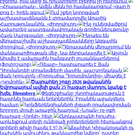
էջերին, իսկ կնոջ եւ դուստրերի էջերին չի հետեւում
«Հրապարակ»․ Ամեն մեկն իր համակարգում «ցար ի
բոգ է» իրեն զգում
Ում շքեղ նորոգված
աշխատասենյակն է տրամադրվել Արայիկ
Հարությունյանին. «Ժողովուրդ»
Ինչ ունեցվածքով
ավարտեց պատգամավորական գործունեությունը
Հայկ Սարգսյանը. «Ժողովուրդ»
Ինչպես են
վերաբաշխվել աշխատասենյակները Ազգային
ժողովում. «Ժողովուրդ»
Դերասանին մեղադրում են
մանկապղծության մեջ․ նա ձերբակալվել է
Ալսուն
կիսվել է ամառային հանգստի լուսանկարներով
(ֆոտոշարք)
«Ռեալը» հայտարարել է Յան
Դիոմանդեի տրանսֆերի մասին․ պաշտոնական
Յան Կոուտոն «Բորուսիա Դորտմունդից» միացել է
«Կոմոյին»
Ծայրահեղ շոգը 2026 թվականին
Եվրոպայում ավելի քան 25 հազար մարդու կյանք է
խլել. Bloomberg
Փեզեշքիանը շնորհակալություն է
հայտնել հարևան երկրներին՝ Իրանին աջակցելու
համար
Կոնֆերենցիաների լիգայի որակավորման
երրորդ փուլի առաջին խաղում «Նոան» ոչ-ոքի
խաղաց «Սյոնի» հետ
Հնդկաստանի հյուսիս-
արևելքում տեղի ունեցած ջրհեղեղների հետևանքով
զոհերի թիվը հասել է 97-ի
Անահիտ Կիրակոսյանի ու
նախկին ամուսինու թանկարժեք նվերը՝ դստեր