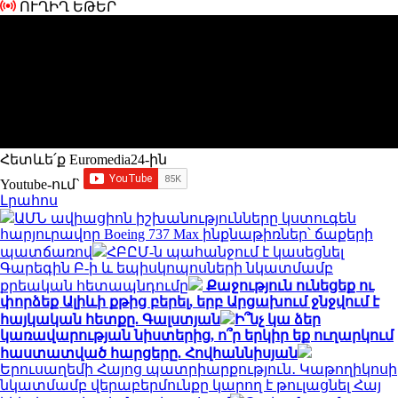
ՈՒՂԻՂ ԵԹԵՐ
Հետևե՛ք Euromedia24-ին
Youtube-ում`
Լրահոս
ԱՄՆ ավիացիոն իշխանությունները կստուգեն
հարյուրավոր Boeing 737 Max ինքնաթիռներ՝ ճաքերի
պատճառով
ՀԲԸՄ-ն պահանջում է կասեցնել
Գարեգին Բ-ի և եպիսկոպոսների նկատմամբ
քրեական հետապնդումը
Քաջություն ունեցեք ու
փորձեք Ալիևի քթից բերել, երբ Արցախում ջնջվում է
հայկական հետքը. Գալստյան
Ի՞նչ կա ձեր
կառավարության նիստերից, ո՞ր երկիր եք ուղարկում
հաստատված հարցերը. Հովհաննիսյան
Երուսաղեմի Հայոց պատրիարքություն․ Կաթողիկոսի
նկատմամբ վերաբերմունքը կարող է թուլացնել Հայ