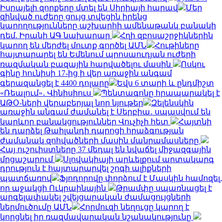
Իսրայելի զորքերը մտել են Սիրիայի հարավ
Մեր
զինված ուժերը ցույց տվեցին իրենց
կարողությունները աշխարհի ամենաթանկ բանակի
դեմ. Իրանի ԱԳ նախարար
Հղի զբոսաշրջիկներին
կարող են մերժել մուտք գործել ԱՄՆ
Հութիները
հայտարարել են Եմենում պրոսաուդյան ուժերի
ռազմական բազային հարվածելու մասին
Ոսկու
գինը հունիսի 17-ից ի վեր առաջին անգամ
գերազանցել է 4400 դոլարը
Եվս 6 տարի և ընդմիշտ
«Ռեալում»․ Վինիսիուս
Պենտագոնը հրապարակել է
ԱԹՕ-ների վերաբերյալ նոր նյութեր
Զելենսկին
առաջին անգամ ժամանել է Սերբիա․ սպասվում են
կարևոր բանակցություններ Վուչիչի հետ
Հայտնի
են դարձել Թաիլանդի դպրոցի հրաձգության
ժամանակ զոհվածների մասին մանրամասները
Հայ ուշուիստները 37 մեդալ են նվաճել միջազգային
մրցաշարում
Սլովակիայի արևելքում արտակարգ
դրություն է հայտարարվել շոգի ալիքների
պատճառով
Ֆյոդորովը փորձում է Մասկին համոզել,
որ աջակցի Ուկրաինային
Թրամփը սպառնացել է
արգելափակել շվեյցարական ժամացույցների
ներմուծումը ԱՄՆ
Հորմուզի նեղուցը կարող է
կորցնել իր ռազմավարական նշանակությունը