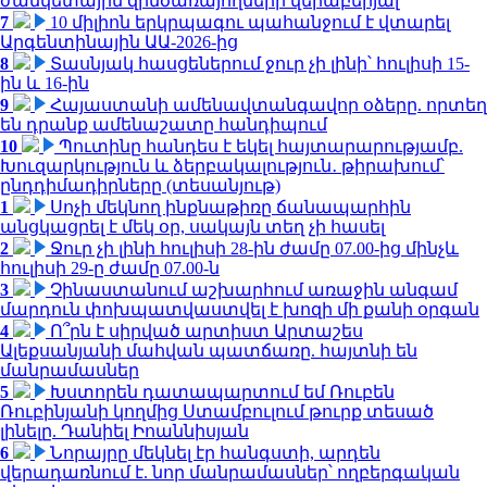
ժամկետային զինծառայողների վերաբերյալ
7
10 միլիոն երկրպագու պահանջում է վտարել
Արգենտինային ԱԱ-2026-ից
8
Տասնյակ հասցեներում ջուր չի լինի՝ հուլիսի 15-
ին և 16-ին
9
Հայաստանի ամենավտանգավոր օձերը. որտեղ
են դրանք ամենաշատը հանդիպում
10
Պուտինը հանդես է եկել հայտարարությամբ.
Խուզարկություն և ձերբակալություն․ թիրախում՝
ընդդիմադիրները (տեսանյութ)
1
Սոչի մեկնող ինքնաթիռը ճանապարհին
անցկացրել է մեկ օր, սակայն տեղ չի հասել
2
Ջուր չի լինի հուլիսի 28-ին ժամը 07.00-ից մինչև
հուլիսի 29-ը ժամը 07.00-ն
3
Չինաստանում աշխարհում առաջին անգամ
մարդուն փոխպատվաստվել է խոզի մի քանի օրգան
4
Ո՞րն է սիրված արտիստ Արտաշես
Ալեքսանյանի մահվան պատճառը. հայտնի են
մանրամասներ
5
Խստորեն դատապարտում եմ Ռուբեն
Ռուբինյանի կողմից Ստամբուլում թուրք տեսած
լինելը. Դանիել Իոաննիսյան
6
Նորայրը մեկնել էր հանգստի, արդեն
վերադառնում է. նոր մանրամասներ՝ ողբերգական