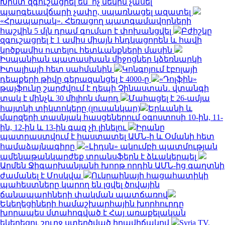
Խիստ զգուշացրել են՝ ոչ մեկին չասել
պարգեւավճարի չափը, սպառնացել ազատել
«Հրապարակ». Հեռացող պատգամավորների
հաշվին 5 մլն դրամ գումար է փոխանցվել
Բժիշկը
զգուշացրել է 1 ամիս միայն հնդկացորեն և հավի
կրծքամիս ուտելու հետևանքների մասին
Իսպանիան պատասխան միջոցներ կձեռնարկի
Իտալիայի հետ սահմանին
Կոնգոյում էբոլայի
դեպքերի թիվը գերազանցել է 4000-ը
«Դոլֆին»
թայֆունը շարժվում է դեպի Չինաստան․ վտանգի
տակ է մինչև 30 միլիոն մարդ
Մահացել է 26-ամյա
հայտնի տիկտոկերը (լուսանկար)
Երևանի և
մարզերի տասնյակ հասցեներում օգոստոսի 10-ին, 11-
ին, 12-ին և 13-ին գազ չի լինելու
Իրանը
պատրաստվում է հաստատել ԱՄՆ-ի և Օմանի հետ
համաձայնագիրը
«Լիդսն» ակումբի պատմության
ամենաթանկարժեք տրանսֆերն է ձևակերպել
Արմեն Ջիգարխանյանի խորթ որդին ԱՄՆ-ից գաղտնի
ժամանել է Մոսկվա
Ուկրաինայի հացահատիկի
պահեստները կարող են լցվել ծովային
ճանապարհների փակման պատճառով
Եկեղեցիների համաշխարհային խորհուրդը
խորապես մտահոգված է Հայ առաքելական
եկեղեցու շուրջ ստեղծված իրավիճակով
Syria TV.