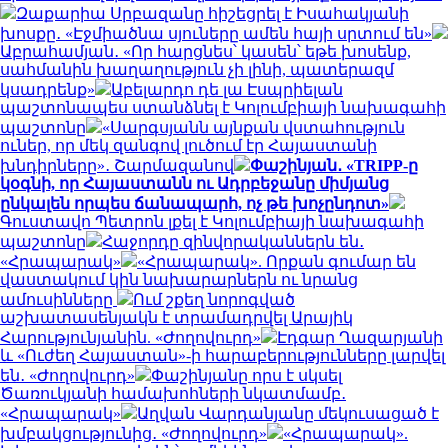
Զաքարիա Սրբազանը հիշեցրել է Իսահակյանի
խոսքը․ «Էջմիածնա սյուները ամեն հայի սրտում են»
Աբրահամյան․ «Որ հարցնես՝ կասեն՝ եթե խոսենք,
սահմանին խաղաղություն չի լինի, պատերազմ
կսադրենք»
Աբելարդո դե լա Էսպրիելան
պաշտոնապես ստանձնել է Կոլումբիայի նախագահի
պաշտոնը
«Սարգսյանն այնքան վստահություն
ուներ, որ մեկ զանգով լուծում էր Հայաստանի
խնդիրները»․ Շարմազանով
Փաշինյան․ «TRIPP-ը
կօգնի, որ Հայաստանն ու Ադրբեջանը միմյանց
ընկալեն որպես ճանապարհ, ոչ թե խոչընդոտ»
Գուստավո Պետրոն լքել է Կոլումբիայի նախագահի
պաշտոնը
Հաջորդը զինվորականներն են․
«Հրապարակ»
«Հրապարակ». Որքան գումար են
վաստակում կին նախարարներն ու նրանց
ամուսինները
Ում շքեղ նորոգված
աշխատասենյակն է տրամադրվել Արայիկ
Հարությունյանին. «Ժողովուրդ»
Էդգար Ղազարյանի
և «Ուժեղ Հայաստան»-ի հարաբերությունները լարվել
են․ «Ժողովուրդ»
Փաշինյանը որս է սկսել
Ծառուկյանի համախոհների նկատմամբ․
«Հրապարակ»
Աղվան Վարդանյանը մեկուսացած է
խմբակցությունից․ «Ժողովուրդ»
«Հրապարակ».