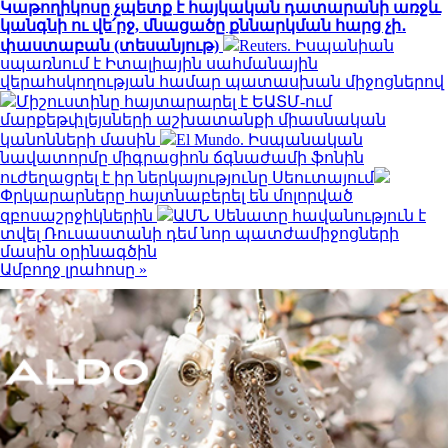
Կաթողիկոսը չպետք է հայկական դատարանի առջև
կանգնի ու վե՛րջ, մնացածը քննարկման հարց չի․
փաստաբան (տեսանյութ)
Reuters. Իսպանիան
սպառնում է Իտալիային սահմանային
վերահսկողության համար պատասխան միջոցներով
Միշուստինը հայտարարել է ԵԱՏՄ-ում
մարքեթփլեյսների աշխատանքի միասնական
կանոնների մասին
El Mundo. Իսպանական
նավատորմը միգրացիոն ճգնաժամի ֆոնին
ուժեղացրել է իր ներկայությունը Սեուտայում
Փրկարարները հայտնաբերել են մոլորված
զբոսաշրջիկներին
ԱՄՆ Սենատը հավանություն է
տվել Ռուսաստանի դեմ նոր պատժամիջոցների
մասին օրինագծին
Ամբողջ լրահոսը »