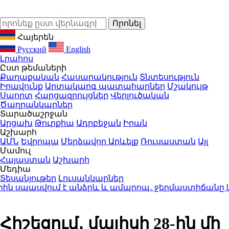
Հայերեն
Русский
English
Լրահոս
Ըստ թեմաների
Քաղաքական
Հասարակություն
Տնտեսություն
Իրավունք
Արտակարգ պատահարներ
Մշակույթ
Սպորտ
Հարցազրույցներ
Վերլուծական
Ծաղրանկարներ
Տարածաշրջան
Արցախ
Թուրքիա
Ադրբեջան
Իրան
Աշխարհ
ԱՄՆ
Եվրոպա
Մերձավոր Արևելք
Ռուսաստան
Այլ
Մամուլ
Հայաստան
Աշխարհ
Մեդիա
Տեսանյութեր
Լուսանկարներ
 սպասվում է անձրև և ամպրոպ․ ջերմաստիճանը կնվ
Հիշեցում․ մայիսի 28-ին մի