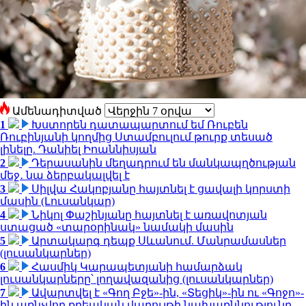
Ամենադիտված
1
Խստորեն դատապարտում եմ Ռուբեն
Ռուբինյանի կողմից Ստամբուլում թուրք տեսած
լինելը. Դանիել Իոաննիսյան
2
Դերասանին մեղադրում են մանկապղծության
մեջ․ նա ձերբակալվել է
3
Սիլվա Հակոբյանը հայտնել է ցավալի կորստի
մասին (Լուսանկար)
4
Նիկոլ Փաշինյանը հայտնել է առավոտյան
ստացած «տարօրինակ» նամակի մասին
5
Արտակարգ դեպք Սևանում. Մանրամասներ
(լուսանկարներ)
6
Հասմիկ Կարապետյանի համարձակ
լուսանկարները՝ լողավազանից (լուսանկարներ)
7
Ավարտվել է «Գող Բջե»-ին, «Տեցիկ»-ին ու «Գոջո»-
ին առնչվող քրեական վարույթի նախաքննությունը.