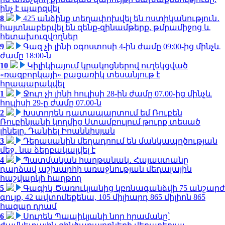
ինչ է պարզվել
8
425 անձինք տեղափոխվել են ոստիկանություն․
հայտնաբերվել են զենք-զինամթերք, թմրամիջոց և
հետախուզվողներ
9
Գազ չի լինի օգոստոսի 4-ին ժամը 09:00-ից մինչև
ժամը 18:00-ն
10
Կիլիկիայում կրակոցներով ուղեկցված
«ռազբորկայի» բացառիկ տեսանյութ է
հրապարակվել
1
Ջուր չի լինի հուլիսի 28-ին ժամը 07.00-ից մինչև
հուլիսի 29-ը ժամը 07.00-ն
2
Խստորեն դատապարտում եմ Ռուբեն
Ռուբինյանի կողմից Ստամբուլում թուրք տեսած
լինելը. Դանիել Իոաննիսյան
3
Դերասանին մեղադրում են մանկապղծության
մեջ․ նա ձերբակալվել է
4
Պատմական հաղթանակ․ Հայաստանը
դարձավ աշխարհի առաջնության մեդալային
հաշվարկի հաղթող
5
Գագիկ Ծառուկյանից կբռնագանձվի 75 անշարժ
գույք, 42 ավտոմեքենա, 105 միլիարդ 865 միլիոն 865
հազար դրամ
6
Սուրեն Պապիկյանի նոր հրամանը՝