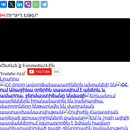
ՈՒՂԻՂ ԵԹԵՐ
Հետևե՛ք Euromedia24-ին
Youtube-ում`
Լրահոս
ՀՀ բոլոր ավտոճանապարհներն անցանելի են
ՀՀ-
ում Առաջիկա օրերին սպասվում է անձրև և
ամպրոպ․ ջերմաստիճանը կնվազի
Երևանում
պարեկներն իրականացրել են օպերացիա․
վարորդները ենթարկվել են վարչական
պատասխանատվության
Հուլիսին Հայաստան
այցելած զբոսաշրջիկների քանակը
ԵՄ-ն շոգի ալիքի
պայմաններում օգտագործել է ձմռան համար
պահեստավորված գազի ռեկորդային քանակություն