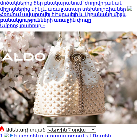
մոծակներից ձեր բնակարանում՝ ժողովրդական
միջոցներից մինչև առաջատար տեխնոլոգիաներ
Հռոմում ավարտվել է Իսրայելի և Լիբանանի միջև
բանակցությունների առաջին փուլը
Ամբողջ լրահոսը »
Ամենադիտված
1
Խստորեն դատապարտում եմ Ռուբեն