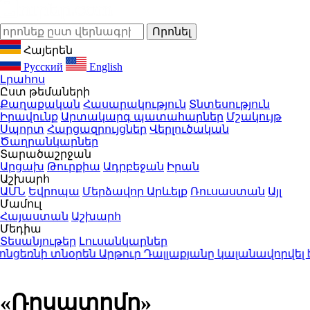
Հայերեն
Русский
English
Լրահոս
Ըստ թեմաների
Քաղաքական
Հասարակություն
Տնտեսություն
Իրավունք
Արտակարգ պատահարներ
Մշակույթ
Սպորտ
Հարցազրույցներ
Վերլուծական
Ծաղրանկարներ
Տարածաշրջան
Արցախ
Թուրքիա
Ադրբեջան
Իրան
Աշխարհ
ԱՄՆ
Եվրոպա
Մերձավոր Արևելք
Ռուսաստան
Այլ
Մամուլ
Հայաստան
Աշխարհ
Մեդիա
Տեսանյութեր
Լուսանկարներ
եռնի տնօրեն Արթուր Դալլաքյանը կալանավորվել է
12:
«Ռոսատոմը»