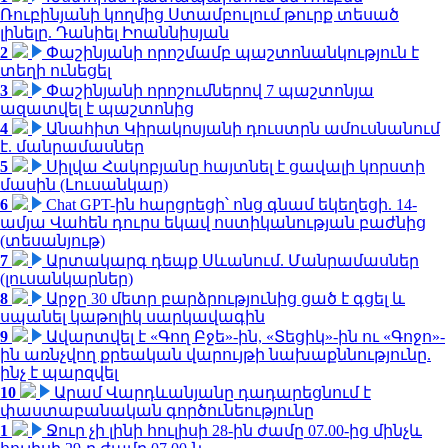
Ռուբինյանի կողմից Ստամբուլում թուրք տեսած
լինելը. Դանիել Իոաննիսյան
2
Փաշինյանի որոշմամբ պաշտոնանկություն է
տեղի ունեցել
3
Փաշինյանի որոշումներով 7 պաշտոնյա
ազատվել է պաշտոնից
4
Անահիտ Կիրակոսյանի դուստրն ամուսնանում
է. մանրամասներ
5
Սիլվա Հակոբյանը հայտնել է ցավալի կորստի
մասին (Լուսանկար)
6
Chat GPT-ին հարցրեցի՝ ոնց գնամ եկեղեցի. 14-
ամյա Վահեն դուրս եկավ ոստիկանության բաժնից
(տեսանյութ)
7
Արտակարգ դեպք Սևանում. Մանրամասներ
(լուսանկարներ)
8
Արջը 30 մետր բարձրությունից ցած է գցել և
սպանել կաթոլիկ սարկավագին
9
Ավարտվել է «Գող Բջե»-ին, «Տեցիկ»-ին ու «Գոջո»-
ին առնչվող քրեական վարույթի նախաքննությունը.
ինչ է պարզվել
10
Արամ Վարդևանյանը դադարեցնում է
փաստաբանական գործունեությունը
1
Ջուր չի լինի հուլիսի 28-ին ժամը 07.00-ից մինչև