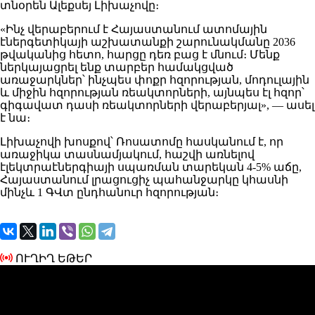
տնօրեն
Ալեքսեյ Լիխաչով
ը։
«Ինչ վերաբերում է
Հայաստան
ում ատոմային
էներգետիկայի աշխատանքի շարունակմանը 2036
թվականից հետո, հարցը դեռ բաց է մնում։ Մենք
ներկայացրել ենք տարբեր համակցված
առաջարկներ՝ ինչպես փոքր հզորության, մոդուլային
և միջին հզորության ռեակտորների, այնպես էլ հզոր՝
գիգավատ դասի ռեակտորների վերաբերյալ», — ասել
է նա։
Լիխաչովի խոսքով՝ Ռոսատոմը հասկանում է, որ
առաջիկա տասնամյակում, հաշվի առնելով
էլեկտրաէներգիայի սպառման տարեկան 4-5% աճը,
Հայաստանում լրացուցիչ պահանջարկը կհասնի
մինչև 1 ԳՎտ ընդհանուր հզորության։
ՈՒՂԻՂ ԵԹԵՐ