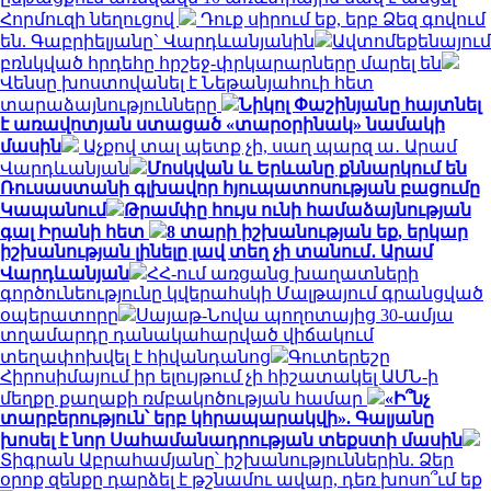
Հորմուզի նեղուցով
Դուք սիրում եք, երբ Ձեզ գովում
են. Գաբրիելյանը` Վարդևանյանին
Ավտոմեքենայում
բռնկված հրդեհը հրշեջ-փրկարարները մարել են
Վենսը խոստովանել է Նեթանյահուի հետ
տարաձայնությունները
Նիկոլ Փաշինյանը հայտնել
է առավոտյան ստացած «տարօրինակ» նամակի
մասին
Աչքով տալ պետք չի, սաղ պարզ ա․ Արամ
Վարդևանյան
Մոսկվան և Երևանը քննարկում են
Ռուսաստանի գլխավոր հյուպատոսության բացումը
Կապանում
Թրամփը հույս ունի համաձայնության
գալ Իրանի հետ
8 տարի իշխանության եք, երկար
իշխանության լինելը լավ տեղ չի տանում․ Արամ
Վարդևանյան
ՀՀ-ում առցանց խաղատների
գործունեությունը կվերահսկի Մալթայում գրանցված
օպերատորը
Սայաթ-Նովա պողոտայից 30-ամյա
տղամարդը դանակահարված վիճակում
տեղափոխվել է հիվանդանոց
Գուտերեշը
Հիրոսիմայում իր ելույթում չի հիշատակել ԱՄՆ-ի
մեղքը քաղաքի ռմբակոծության համար
«Ի՞նչ
տարբերություն՝ երբ կհրապարակվի». Գալյանը
խոսել է նոր Սահամանադրության տեքստի մասին
Տիգրան Աբրահամյանը՝ իշխանություններին. Ձեր
օրոք զենքը դարձել է թշնամու ավար, դեռ խոսո՞ւմ եք