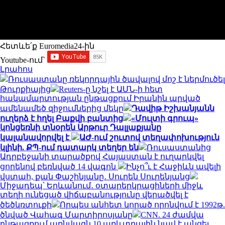
Հետևե՛ք Euromedia24-ին
Youtube-ում`
Լրահոս
Ռուսաստանը ռեկորդային ծավալով մոշ է ներմուծել
Թուրքիայից
Reuters-ը նշել է ԱՄՆ-ի հետ
հակամարտության ընթացքում Իրանին արված
ամենամեծ զիջումներից մեկը
Դավիթ Իշխանյանն
ուղերձ է հղել Բաքվի բանտից
«Մուլտի գրուպ»
կոնցեռնի տնօրեն Արթուր Դալլաքյանը
կալանավորվել է
ԱԺ-ում շուտով տեղափոխություն
կլինի. ՔՊ-ում դատարկ տեղեր են
Ռուսաստանից
Ադրբեջանի տարածքով Հայաստան է ուղարկվել
ցորենով բեռնված 14 վագոն
Ինչո՞ւ է Հաջիևն ավելի
վստահ, քան Փաշինյանը․ Սուրեն Սուրենյանց
Միջադեպ՝ Երևանում․ օտարերկրացիների միջև
տեղի ունեցած վիճաբանությունը վերածվել է
ծեծկռտուքի
Որպես անհետ կորած որոնվում է 1992թ.
ծնված Վահագ Մարտիրոսյանը
CNN. 24 ժամվա
ընթացքում առնվազն 10 առևտրային նավ է անցել