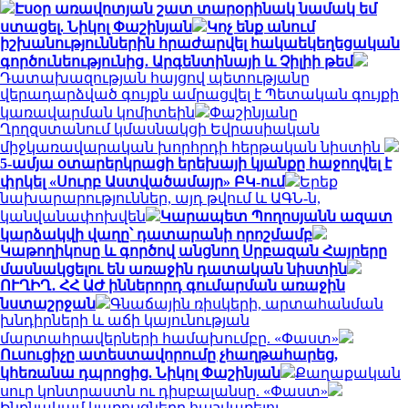
Էսօր առավոտյան շատ տարօրինակ նամակ եմ
ստացել. Նիկոլ Փաշինյան
Կոչ ենք անում
իշխանություններին հրաժարվել հակաեկեղեցական
գործունեությունից․ Արգենտինայի և Չիլիի թեմ
Դատախազության հայցով պետությանը
վերադարձված գույքն ամրացվել է Պետական գույքի
կառավարման կոմիտեին
Փաշինյանը
Ղրղզստանում կմասնակցի Եվրասիական
միջկառավարական խորհրդի հերթական նիստին
5-ամյա օտարերկրացի երեխայի կյանքը հաջողվել է
փրկել «Սուրբ Աստվածամայր» ԲԿ-ում
Երեք
նախարարություններ, այդ թվում և ԱԳՆ-ն,
կանվանափոխվեն
Կարապետ Պողոսյանն ազատ
կարձակվի վաղը՝ դատարանի որոշմամբ
Կաթողիկոսը և գործով անցնող Սրբազան Հայրերը
մասնակցելու են առաջին դատական նիստին
ՈՒՂԻՂ․ ՀՀ ԱԺ իններորդ գումարման առաջին
նստաշրջան
Գնաճային ռիսկերի, արտահանման
խնդիրների և աճի կայունության
մարտահրավերների համախումբը. «Փաստ»
Ուսուցիչը ատեստավորումը չհաղթահարեց,
կհեռանա դպրոցից. Նիկոլ Փաշինյան
Քաղաքական
սուր կոնտրաստն ու դիսբալանսը. «Փաստ»
Ինքնակամ կառույցները հաշվառելու