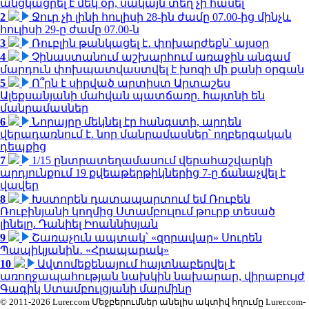
անցկացրել է մեկ օր, սակայն տեղ չի հասել
2
Ջուր չի լինի հուլիսի 28-ին ժամը 07.00-ից մինչև
հուլիսի 29-ը ժամը 07.00-ն
3
Ռուբլին թանկացել է․ փոխարժեքն՝ այսօր
4
Չինաստանում աշխարհում առաջին անգամ
մարդուն փոխպատվաստվել է խոզի մի քանի օրգան
5
Ո՞րն է սիրված արտիստ Արտաշես
Ալեքսանյանի մահվան պատճառը. հայտնի են
մանրամասներ
6
Նորայրը մեկնել էր հանգստի, արդեն
վերադառնում է. նոր մանրամասներ՝ ողբերգական
դեպքից
7
1/15 ընտրատեղամասում վերահաշվարկի
արդյունքում 19 քվեաթերթիկներից 7-ը ճանաչվել է
վավեր
8
Խստորեն դատապարտում եմ Ռուբեն
Ռուբինյանի կողմից Ստամբուլում թուրք տեսած
լինելը. Դանիել Իոաննիսյան
9
Շառաչուն ապտակ՝ «զորավար» Սուրեն
Պապիկյանին․ «Հրապարակ»
10
Ավտոմեքենայում հայտնաբերվել է
առողջապահության նախկին նախարար, վիրաբույժ
Գագիկ Ստամբուլցյանի մարմինը
© 2011-2026 Lurer.com Մեջբերումներ անելիս ակտիվ հղումը Lurer.com-