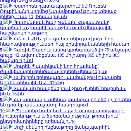
հուլիսի 29-ը ժամը 07.00-ն
2
Խստորեն դատապարտում եմ Ռուբեն
Ռուբինյանի կողմից Ստամբուլում թուրք տեսած
լինելը. Դանիել Իոաննիսյան
3
Պատմական հաղթանակ․ Հայաստանը
դարձավ աշխարհի առաջնության մեդալային
հաշվարկի հաղթող
4
ՀՀ-ում ԱՄՆ դեսպանատնից լավ լուր․ նոր
հնարավորություններ՝ հայ զինվորականների համար
5
Գագիկ Ծառուկյանից կբռնագանձվի 75 անշարժ
գույք, 42 ավտոմեքենա, 105 միլիարդ 865 միլիոն 865
հազար դրամ
6
Սուրեն Պապիկյանի նոր հրամանը՝
ժամկետային զինծառայողների վերաբերյալ
7
10 միլիոն երկրպագու պահանջում է վտարել
Արգենտինային ԱԱ-2026-ից
8
Տասնյակ հասցեներում ջուր չի լինի՝ հուլիսի 15-
ին և 16-ին
9
Հայաստանի ամենավտանգավոր օձերը. որտեղ
են դրանք ամենաշատը հանդիպում
10
Պուտինը հանդես է եկել հայտարարությամբ.
Խուզարկություն և ձերբակալություն․ թիրախում՝
ընդդիմադիրները (տեսանյութ)
1
Սոչի մեկնող ինքնաթիռը ճանապարհին