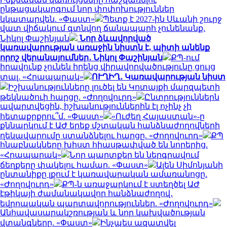
ընթացակարգում նոր փոփոխություններ
կկատարվեն. «Փաստ»
Պետք է 2027-ին Սևանի շուրջ
վատ վիճակում գտնվող ճանապարհ չունենանք.
Նիկոլ Փաշինյան
Նոր ձևավորված
կառավարության առաջին նիստն է, պիտի անենք
որոշ վերանայումներ․ Նիկոլ Փաշինյան
ՔՊ-ում
իրավունք չունեն իրենց վիրավորվածությունը ցույց
տալ. «Հրապարակ»
ՈՒՂԻՂ․ Կառավարության նիստ
Իշխանությունները լուծել են Կոտայքի մարզպետի
թեկնածուի հարցը. «Ժողովուրդ»
Ընտրություններն
ավարտվեցին, իշխանություններին էլ ոչինչ չի
հետաքրքրու՞մ. «Փաստ»
«Ուժեղ Հայաստան»-ը
քննարկում է ԱԺ երեք մշտական հանձնաժողովների
ղեկավարումը ստանձնելու հարցը. «Ժողովուրդ»
ՔՊ
հնաբնակները խիստ հիասթափված են նորերից.
«Հրապարակ»
Նոր պարտքեր են ներգրավում
ճեղքերը փակելու համար. «Փաստ»
Ալեն Սիմոնյանի
ընտանիքը լքում է կառավարական ամառանոցը.
«Ժողովուրդ»
ՔՊ-ն առաջարկում է ստեղծել ԱԺ
էթիկայի ժամանակավոր հանձնաժողով․
եվրոպական պարտավորություններ. «Ժողովուրդ»
Անհավասարակշռության և նոր կախվածության
վտանգները. «Փաստ»
Ինչպես ազատվել