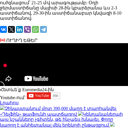
ուժգնացում՝ 21-25 մ/վ արագությամբ։ Օդի
ջերմաստիճանը մայիսի 28-ին կբարձրանա ևս 2-3
աստիճանով, 29-30-ին աստիճանաբար կնվազի 8-10
աստիճանով։
ՈՒՂԻՂ ԵԹԵՐ
Հետևե՛ք Euromedia24-ին
Youtube-ում`
Լրահոս
Չինաստանում մոտ 390,000 մարդ է տարհանվել
«Դելֆին» թայֆունի պատճառով
Կենդանակերպի
այս նշանները չգիտեն, թե ինչպես խնայել. Փողը
կարող է անհետանալ մեկ երեկոյի ընթացքում