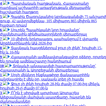
4
Պատմական հաղթանակ․ Հայաստանը
դարձավ աշխարհի առաջնության մեդալային
հաշվարկի հաղթող
5
Գագիկ Ծառուկյանից կբռնագանձվի 75 անշարժ
գույք, 42 ավտոմեքենա, 105 միլիարդ 865 միլիոն 865
հազար դրամ
6
Սուրեն Պապիկյանի նոր հրամանը՝
ժամկետային զինծառայողների վերաբերյալ
7
10 միլիոն երկրպագու պահանջում է վտարել
Արգենտինային ԱԱ-2026-ից
8
Տասնյակ հասցեներում ջուր չի լինի՝ հուլիսի 15-
ին և 16-ին
9
Հայաստանի ամենավտանգավոր օձերը. որտեղ
են դրանք ամենաշատը հանդիպում
10
Տոկաևի անսպասելի հայտարարությունը՝
Հայաստանի և Ադրբեջանի վերաբերյալ
1
Սոչի մեկնող ինքնաթիռը ճանապարհին
անցկացրել է մեկ օր, սակայն տեղ չի հասել
2
Ջուր չի լինի հուլիսի 28-ին ժամը 07.00-ից մինչև
հուլիսի 29-ը ժամը 07.00-ն
3
Ո՞րն է սիրված արտիստ Արտաշես
Ալեքսանյանի մահվան պատճառը. հայտնի են
մանրամասներ