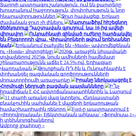
Տարոյի աստղագուշակություն. ում են քարտերը
խոստանում հաջողություն, փոփոխություն և նոր
հնարավորություններ
Ջուր հավաքեք. Երկար
ժամանակ ջուր չի լինելու
Մարտաֆիլմ հիշեցնող
ծեծկռտուք Դաշտավան գյուղում. կա 10-ից ավելի
վիրավոր
Ուկրաինայի զինված ուժերը հարձակվել
են Բելգորոդի վրա․ Վիրավորների թվում երեխաներ
կան
Երևանում բախվել են «Mazda» ավտոմեքենան
ու «Honda» մոտոցիկլը
2026թ. առաջին կիսամյակի
տվյալներով 2025թ. նույն ամիսների համեմատ
շինարարությունն աճել է 24.5%-ով. Եղիազար
Վարդանյան
Թուրքիան ՌԴ-ին և Ուկրաինային է
փոխանցել ռազմական գործողությունների
մորատորիումի առաջարկը
Իրանը ներկայացրել է
Հորմուզի նեղուցի բացման պայմանները
Ի՞նչ
իրավիճակ է ՀՀ ավտոճանապարհներին և Լարսում
11 տարի առանց մազ կտրելու. Հնդկաստանի
բնակչուհին սահմանել է մազերի երկարության
համաշխարհային ռեկորդ
Ford-ը պատրաստում է
«ժողովրդական» էլեկտրական պիկապ՝ «Ֆորմուլա-1»-
ի տեխնոլոգիաներով
Ամբողջ լրահոսը »