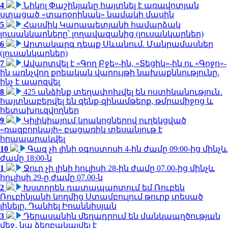
4
Նիկոլ Փաշինյանը հայտնել է առավոտյան
ստացած «տարօրինակ» նամակի մասին
5
Հասմիկ Կարապետյանի համարձակ
լուսանկարները՝ լողավազանից (լուսանկարներ)
6
Արտակարգ դեպք Սևանում. Մանրամասներ
(լուսանկարներ)
7
Ավարտվել է «Գող Բջե»-ին, «Տեցիկ»-ին ու «Գոջո»-
ին առնչվող քրեական վարույթի նախաքննությունը.
ինչ է պարզվել
8
425 անձինք տեղափոխվել են ոստիկանություն․
հայտնաբերվել են զենք-զինամթերք, թմրամիջոց և
հետախուզվողներ
9
Կիլիկիայում կրակոցներով ուղեկցված
«ռազբորկայի» բացառիկ տեսանյութ է
հրապարակվել
10
Գազ չի լինի օգոստոսի 4-ին ժամը 09:00-ից մինչև
ժամը 18:00-ն
1
Ջուր չի լինի հուլիսի 28-ին ժամը 07.00-ից մինչև
հուլիսի 29-ը ժամը 07.00-ն
2
Խստորեն դատապարտում եմ Ռուբեն
Ռուբինյանի կողմից Ստամբուլում թուրք տեսած
լինելը. Դանիել Իոաննիսյան
3
Դերասանին մեղադրում են մանկապղծության
մեջ․ նա ձերբակալվել է