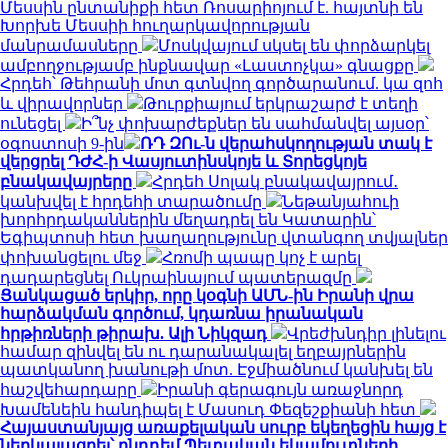
Մեսսին ընտանիքի հետ Ռոսարիոյում է. հայտնի են
Խորխե Մեսսիի հուղարկավորության
մանրամասները
Մոսկվայում սկսել են փորձարկել
ամբողջությամբ ինքնավար «Լաստոչկա» գնացքը
Հրդեհ՝ Թեհրանի մոտ գտնվող գործարանում. կա զոհ
և վիրավորներ
Թուրքիայում երկրաշարժ է տեղի
ունեցել
Ի՞նչ փոխարժեքներ են սահմանվել այսօր՝
օգոստոսի 9-ին
ՌԴ ԶՈւ-ն վերահսկողության տակ է
վերցրել ԴԺՀ-ի Վասյուտինսկոյե և Տորեցկոյե
բնակավայրերը
Հրդեհ Սոլակ բնակավայրում․
կանխվել է հրդեհի տարածումը
Նեթանյահուի
խորհրդականներին մեղադրել են Կատարին՝
Եգիպտոսի հետ խաղաղությունը վտանգող տվյալներ
փոխանցելու մեջ
Հռոմի պապը կոչ է արել
դադարեցնել Ուկրաինայում պատերազմը
Ցանկացած երկիր, որը կօգնի ԱՄՆ-ին Իրանի վրա
հարձակման գործում, կդառնա իրանական
հրթիռների թիրախ. Ալի Նիկզադ
Վրեժխնդիր լինելու
համար զինվել են ու դարանակալել եղբայրներին
պատկանող խանութի մոտ. Էջմիածնում կանխել են
հաշվեհարդարը
Իրանի գերագույն առաջնորդ
Խամենեին հանդիպել է Մասուդ Փեզեշքիանի հետ
Հայաստանյայց առաքելական սուրբ եկեղեցին հայց է
ներկայացրել՝ ընդդեմ Պետական եկամուտների