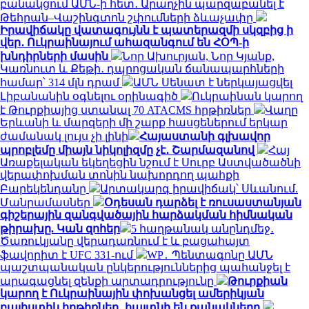
բանակցում ԱՄՆ-ի հետ․ Արաղչին պարզաբանել է
Թեհրան–Վաշինգտոն շփումների ձևաչափը
Իրավիճակը վատագույնն է պատերազմի սկզբից ի
վեր․ Ուկրաինայում ահազանգում են ՀՕՊ-ի
խնդիրների մասին
Նոր Ախուրյան, Նոր Կյանք,
Կառնուտ և Քեթի․ դպրոցական ճանապարհների
համար՝ 314 մլն դրամ
ԱՄՆ Սենատ է ներկայացվել
Լիբանանին օգնելու օրինագիծ
Ուկրաինան կարող
է Թուրքիայից ստանալ 70 ATACMS հրթիռներ
Վաղը
Երևանի և մարզերի մի շարք հասցեներում երկար
ժամանակ լույս չի լինի
Հայաստանի գլխավոր
պրոբլեմը միայն նիկոլիզմը չէ․ Շարմազանով
Հայ
Առաքելական եկեղեցին նշում է Սուրբ Աստվածածնի
վերափոխման տոնին նախորդող պահքի
Բարեկենդանը
Արտակարգ իրավիճակ՝ Սևանում.
Մանրամասներ
Օդեսան դարձել է ռուսաստանյան
գիշերային զանգվածային հարձակման հիմնական
թիրախը. Կան զոհեր
5 հաղթանակ անընդմեջ․
Ծառուկյանը վերադառնում է և բացահայտ
ֆավորիտ է UFC 331-ում
WP․ Պենտագոնը ԱՄՆ
պաշտպանական ընկերություններից պահանջել է
արագացնել զենքի արտադրությունը
Թուրքիան
կարող է Ուկրաինային փոխանցել ամերիկյան
բալիստիկ հրթիռներ․ հայտնի են քանակները