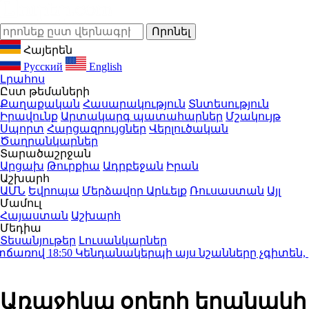
Հայերեն
Русский
English
Լրահոս
Ըստ թեմաների
Քաղաքական
Հասարակություն
Տնտեսություն
Իրավունք
Արտակարգ պատահարներ
Մշակույթ
Սպորտ
Հարցազրույցներ
Վերլուծական
Ծաղրանկարներ
Տարածաշրջան
Արցախ
Թուրքիա
Ադրբեջան
Իրան
Աշխարհ
ԱՄՆ
Եվրոպա
Մերձավոր Արևելք
Ռուսաստան
Այլ
Մամուլ
Հայաստան
Աշխարհ
Մեդիա
Տեսանյութեր
Լուսանկարներ
առով
18:50
Կենդանակերպի այս նշանները չգիտեն, թե ի
Առաջիկա օրերի եղանակի