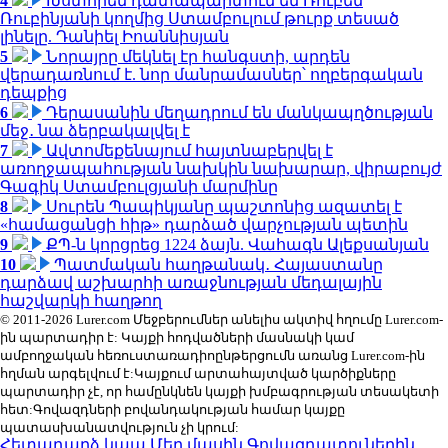
4
Խստորեն դատապարտում եմ Ռուբեն
Ռուբինյանի կողմից Ստամբուլում թուրք տեսած
լինելը. Դանիել Իոաննիսյան
5
Նորայրը մեկնել էր հանգստի, արդեն
վերադառնում է. նոր մանրամասներ՝ ողբերգական
դեպքից
6
Դերասանին մեղադրում են մանկապղծության
մեջ․ նա ձերբակալվել է
7
Ավտոմեքենայում հայտնաբերվել է
առողջապահության նախկին նախարար, վիրաբույժ
Գագիկ Ստամբուլցյանի մարմինը
8
Սուրեն Պապիկյանը պաշտոնից ազատել է
«համացանցի հիթ» դարձած վարչության պետին
9
ՔՊ-ն կորցրեց 1224 ձայն. Վահագն Ալեքսանյան
10
Պատմական հաղթանակ․ Հայաստանը
դարձավ աշխարհի առաջնության մեդալային
հաշվարկի հաղթող
© 2011-2026 Lurer.com Մեջբերումներ անելիս ակտիվ հղումը Lurer.com-
ին պարտադիր է: Կայքի հոդվածների մասնակի կամ
ամբողջական հեռուստառադիոընթերցումն առանց Lurer.com-ին
հղման արգելվում է:Կայքում արտահայտված կարծիքները
պարտադիր չէ, որ համընկնեն կայքի խմբագրության տեսակետի
հետ:Գովազդների բովանդակության համար կայքը
պատասխանատվություն չի կրում:
Հետադարձ կապ
Մեր մասին
Գովազդատուներին