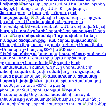
կոմիտեի
Ֆորլանը վերադառնում է այնտեղ, որտեղ
անջնջելի հետք է թողել․ ԱԱ-2010-ի լավագույն
ֆուտբոլիստը գլխավորել է Ուրուգվայի
հավաքականը
Զելենսկին հայտարարել է, որ շատ
երկրներ դեմ են ուկրաինական բալիստիկ
հրթիռներին
Իրանի բանակ․ ԱՄՆ-ն ստիպված կլինի
հաշվի նստել Հորմուզի նեղուցի նոր իրողությունների
հետ
Նոր մանրամասներ Դաշտավանում տեղի
ունեցած ծեծկռտուքից. Կան ձերբակալվածներ
Մեսսիին նվիրված գոլը չփրկեց «Ինտեր Մայամիին»․
«Մոնտերեյը» հաղթեց 90+7-ին
Reuters․
Դեմոկրատները լայնածավալ հետաքննություններ են
պատրաստում Թրամփի և նրա գործարար
շրջապատի նկատմամբ
Ֆինլանդիայի
սահմանապահ ծառայությունը միգրանտների
անօրինական տեղափոխման խոշոր միջազգային
ցանց է բացահայտել
Հայաստանում եղանակը
կտրուկ կփոխվի
Բավական երկար ժամանակով
հրաժեշտ կտանք +35°C-ից բարձր
ջերմաստիճաններին. Ազիզյան
Իրանը
հրապարակել Մոջթաբա Խամենեիի առաջին
տեսանյութը (տեսանյութ)
Մեսսին վերադարձել է
Ռոսարիո՝ հորը վերջին հրաժեշտը տալու
Մենք չենք