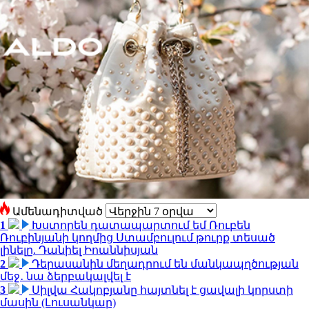
Ամենադիտված
1
Խստորեն դատապարտում եմ Ռուբեն
Ռուբինյանի կողմից Ստամբուլում թուրք տեսած
լինելը. Դանիել Իոաննիսյան
2
Դերասանին մեղադրում են մանկապղծության
մեջ․ նա ձերբակալվել է
3
Սիլվա Հակոբյանը հայտնել է ցավալի կորստի
մասին (Լուսանկար)