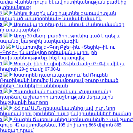
ամյա Վահեն դուրս եկավ ոստիկանության բաժնից
(տեսանյութ)
7
Նիկոլ Փաշինյանը հայտնել է առավոտյան
ստացած «տարօրինակ» նամակի մասին
8
Արտակարգ դեպք Սևանում. Մանրամասներ
(լուսանկարներ)
9
Արջը 30 մետր բարձրությունից ցած է գցել և
սպանել կաթոլիկ սարկավագին
10
Ավարտվել է «Գող Բջե»-ին, «Տեցիկ»-ին ու
«Գոջո»-ին առնչվող քրեական վարույթի
նախաքննությունը. ինչ է պարզվել
1
Ջուր չի լինի հուլիսի 28-ին ժամը 07.00-ից մինչև
հուլիսի 29-ը ժամը 07.00-ն
2
Խստորեն դատապարտում եմ Ռուբեն
Ռուբինյանի կողմից Ստամբուլում թուրք տեսած
լինելը. Դանիել Իոաննիսյան
3
Պատմական հաղթանակ․ Հայաստանը
դարձավ աշխարհի առաջնության մեդալային
հաշվարկի հաղթող
4
ՀՀ-ում ԱՄՆ դեսպանատնից լավ լուր․ նոր
հնարավորություններ՝ հայ զինվորականների համար
5
Գագիկ Ծառուկյանից կբռնագանձվի 75 անշարժ
գույք, 42 ավտոմեքենա, 105 միլիարդ 865 միլիոն 865
հազար դրամ