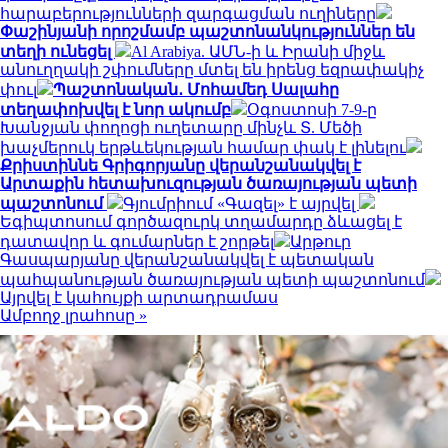
հարաբերությունների զարգացման ուղիները
Փաշինյանի որոշմամբ պաշտոնանկություններ են
տեղի ունեցել
Al Arabiya. ԱՄՆ-ի և Իրանի միջև
անուղղակի շփումները մտել են իրենց եզրափակիչ
փուլ
Պաշտոնական․ Մոհամեդ Սալահը
տեղափոխվել է նոր ակումբ
Օգոստոսի 7-9-ը
Խանջյան փողոցի ուղետարը մինչև Տ. Մեծի
խաչմերուկ երթևեկության համար փակ է լինելու
Քրիստիննե Գրիգորյանը վերանշանակվել է
Արտաքին հետախուզության ծառայության պետի
պաշտոնում
Գյումրիում «Գազել» է այրվել
Եգիպտոսում գործազուրկ տղամարդը ձևացել է
դատավոր և գումարներ է շորթել
Արթուր
Գասպարյանը վերանշանակվել է պետական
պահպանության ծառայության պետի պաշտոնում
Այրվել է կահույքի արտադրամաս
Ամբողջ լրահոսը »