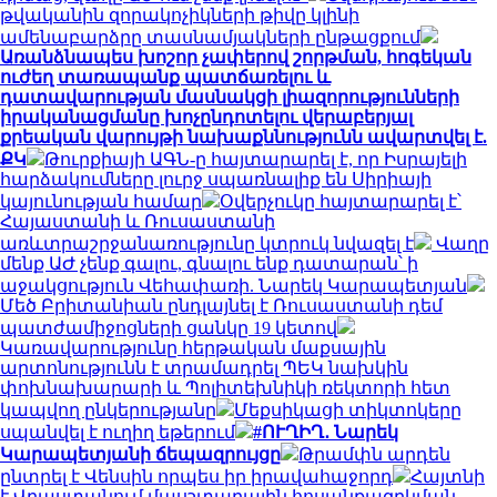
թվականին զորակոչիկների թիվը կլինի
ամենաբարձրը տասնամյակների ընթացքում
Առանձնապես խոշոր չափերով շորթման, հոգեկան
ուժեղ տառապանք պատճառելու և
դատավարության մասնակցի լիազորությունների
իրականացմանը խոչընդոտելու վերաբերյալ
քրեական վարույթի նախաքննությունն ավարտվել է.
ՔԿ
Թուրքիայի ԱԳՆ-ը հայտարարել է, որ Իսրայելի
հարձակումները լուրջ սպառնալիք են Սիրիայի
կայունության համար
Օվերչուկը հայտարարել է՝
Հայաստանի և Ռուսաստանի
առևտրաշրջանառությունը կտրուկ նվազել է
Վաղը
մենք ԱԺ չենք գալու, գնալու ենք դատարան՝ ի
աջակցություն Վեհափառի. Նարեկ Կարապետյան
Մեծ Բրիտանիան ընդլայնել է Ռուսաստանի դեմ
պատժամիջոցների ցանկը 19 կետով
Կառավարությունը հերթական մաքսային
արտոնությունն է տրամադրել ՊԵԿ նախկին
փոխնախարարի և Պոլիտեխնիկի ռեկտորի հետ
կապվող ընկերությանը
Մեքսիկացի տիկտոկերը
սպանվել է ուղիղ եթերում
#ՈՒՂԻՂ․ Նարեկ
Կարապետյանի ճեպազրույցը
Թրամփն արդեն
ընտրել է Վենսին որպես իր իրավահաջորդ
Հայտնի
է Վրաստանում մասշտաբային հոսանքազրկման