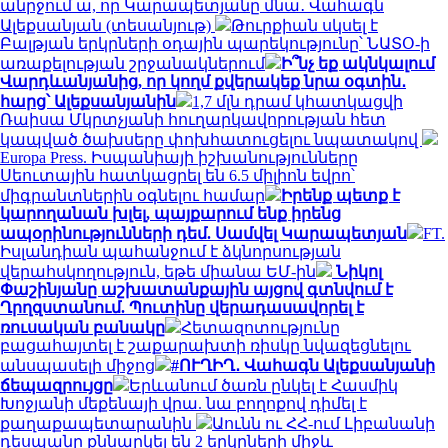
անրջում ա, որ Կարապետյանը մնա․ Վահագն
Ալեքսանյան (տեսանյութ)
Թուրքիան սկսել է
Բալթյան երկրների օդային պարեկությունը՝ ՆԱՏՕ-ի
առաքելության շրջանակներում
Ի՞նչ եք ակնկալում
Վարդևանյանից, որ կողմ քվերակեք նրա օգտին․
հարց՝ Ալեքսանյանին
1,7 մլն դրամ կհատկացվի
Ռաիսա Մկրտչյանի հուղարկավորության հետ
կապված ծախսերը փոխհատուցելու նպատակով
Europa Press. Իսպանիայի իշխանությունները
Սեուտային հատկացրել են 6.5 միլիոն եվրո՝
միգրանտներին օգնելու համար
Իրենք պետք է
կարողանան խլել, պայքարում ենք իրենց
ապօրինությունների դեմ. Սամվել Կարապետյան
FT.
Իսլանդիան պահանջում է ձկնորսության
վերահսկողություն, եթե միանա ԵՄ-ին
Նիկոլ
Փաշինյանը աշխատանքային այցով գտնվում է
Ղրղզստանում. Պուտինը վերադասավորել է
ռուսական բանակը
Հետազոտությունը
բացահայտել է շաքարախտի ռիսկը նվազեցնելու
անսպասելի միջոց
#ՈՒՂԻՂ․ Վահագն Ալեքսանյանի
ճեպազրույցը
Երևանում ծառն ընկել է Հասմիկ
Խոջյանի մեքենայի վրա. նա բողոքով դիմել է
քաղաքապետարանին
Աունն ու ՀՀ-ում Լիբանանի
դեսպանը քննարկել են 2 երկրների միջև