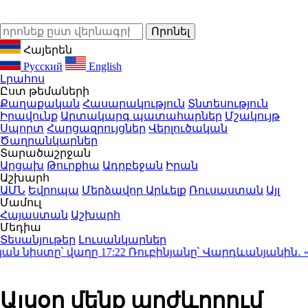
Հայերեն
Русский
English
Լրահոս
Ըստ թեմաների
Քաղաքական
Հասարակություն
Տնտեսություն
Իրավունք
Արտակարգ պատահարներ
Մշակույթ
Սպորտ
Հարցազրույցներ
Վերլուծական
Ծաղրանկարներ
Տարածաշրջան
Արցախ
Թուրքիա
Ադրբեջան
Իրան
Աշխարհ
ԱՄՆ
Եվրոպա
Մերձավոր Արևելք
Ռուսաստան
Այլ
Մամուլ
Հայաստան
Աշխարհ
Մեդիա
Տեսանյութեր
Լուսանկարներ
նիստը՝ վաղը
17:22
Ռուբինյանը՝ Վարդևանյանին․ «Ինչո
Այսօր մենք արժևորում