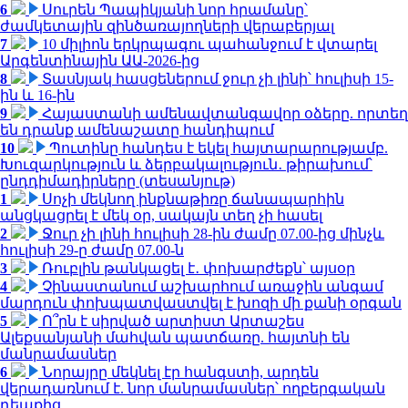
6
Սուրեն Պապիկյանի նոր հրամանը՝
ժամկետային զինծառայողների վերաբերյալ
7
10 միլիոն երկրպագու պահանջում է վտարել
Արգենտինային ԱԱ-2026-ից
8
Տասնյակ հասցեներում ջուր չի լինի՝ հուլիսի 15-
ին և 16-ին
9
Հայաստանի ամենավտանգավոր օձերը. որտեղ
են դրանք ամենաշատը հանդիպում
10
Պուտինը հանդես է եկել հայտարարությամբ.
Խուզարկություն և ձերբակալություն․ թիրախում՝
ընդդիմադիրները (տեսանյութ)
1
Սոչի մեկնող ինքնաթիռը ճանապարհին
անցկացրել է մեկ օր, սակայն տեղ չի հասել
2
Ջուր չի լինի հուլիսի 28-ին ժամը 07.00-ից մինչև
հուլիսի 29-ը ժամը 07.00-ն
3
Ռուբլին թանկացել է․ փոխարժեքն՝ այսօր
4
Չինաստանում աշխարհում առաջին անգամ
մարդուն փոխպատվաստվել է խոզի մի քանի օրգան
5
Ո՞րն է սիրված արտիստ Արտաշես
Ալեքսանյանի մահվան պատճառը. հայտնի են
մանրամասներ
6
Նորայրը մեկնել էր հանգստի, արդեն
վերադառնում է. նոր մանրամասներ՝ ողբերգական
դեպքից