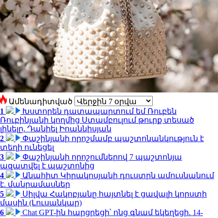
Ամենադիտված
1
Խստորեն դատապարտում եմ Ռուբեն
Ռուբինյանի կողմից Ստամբուլում թուրք տեսած
լինելը. Դանիել Իոաննիսյան
2
Փաշինյանի որոշմամբ պաշտոնանկություն է
տեղի ունեցել
3
Փաշինյանի որոշումներով 7 պաշտոնյա
ազատվել է պաշտոնից
4
Անահիտ Կիրակոսյանի դուստրն ամուսնանում
է. մանրամասներ
5
Սիլվա Հակոբյանը հայտնել է ցավալի կորստի
մասին (Լուսանկար)
6
Chat GPT-ին հարցրեցի՝ ոնց գնամ եկեղեցի. 14-