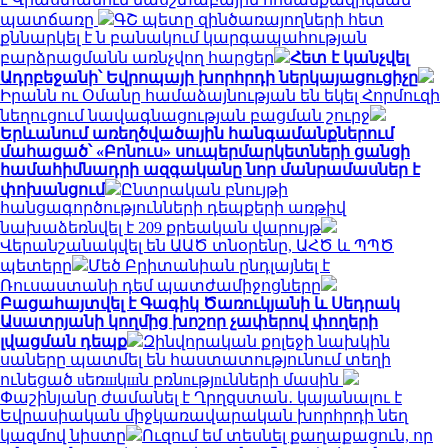
պատճառը
ԳՇ պետը զինծառայողների հետ
քննարկել է ն բանակում կարգապահության
բարձրացմանն առնչվող հարցեր
Հետ է կանչվել
Ադրբեջանի՝ Եվրոպայի խորհրդի ներկայացուցիչը
Իրանն ու Օմանը համաձայնության են եկել Հորմուզի
նեղուցում նավագնացության բացման շուրջ
Երևանում առեղծվածային հանգամանքներում
մահացած՝ «Բոնուս» սուպերմարկետների ցանցի
համահիմնադրի ազգականը նոր մանրամասներ է
փոխանցում
Ընտրական բնույթի
հանցագործությունների դեպքերի առթիվ
նախաձեռնվել է 209 քրեական վարույթ
Վերանշանակվել են ԱԱԾ տնօրենը, ԱՀԾ և ՊՊԾ
պետերը
Մեծ Բրիտանիան ընդլայնել է
Ռուսաստանի դեմ պատժամիջոցները
Բացահայտվել է Գագիկ Ծառուկյանի և Սեդրակ
Ասատրյանի կողմից խոշոր չափերով փողերի
լվացման դեպք
Զինվորական քոլեջի նախկին
սաները պատմել են հաստատությունում տեղի
ունեցած uեռшկшն բռնnւթյnւնների մասին
Փաշինյանը ժամանել է Ղրղզստան․ կայանալու է
Եվրասիական միջկառավարական խորհրդի նեղ
կազմով նիստը
Ուզում եմ տեսնել քաղաքացուն, որ