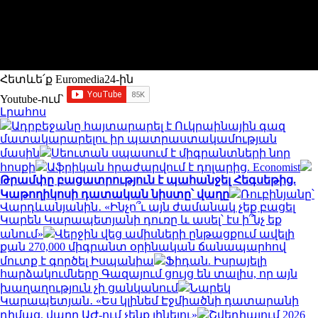
Հետևե՛ք Euromedia24-ին
Youtube-ում`
Լրահոս
Ադրբեջանը հայտարարել է Ուկրաինային գազ
մատակարարելու իր պատրաստակամության
մասին
Սեուտան սպասում է միգրանտների նոր
հոսքի
Աֆրիկան ​​հրաժարվում է դոլարից. Economist
Թրամփը բացատրություն է պահանջել Հեգսեթից.
Կաթողիկոսի դատական նիստը՝ վաղը
Ռուբինյանը՝
Վարդևանյանին․ «Ինչո՞ւ այն ժամանակ չեք բացել
Կարեն Կարապետյանի դուռը և ասել՝ էս ի՞նչ եք
անում»
Վերջին վեց ամիսների ընթացքում ավելի
քան 270,000 միգրանտ օրինական ճանապարհով
մուտք է գործել Իսպանիա
Ֆիդան. Իսրայելի
հարձակումները Գազայում ցույց են տալիս, որ այն
խաղաղություն չի ցանկանում
Նարեկ
Կարապետյան․ «Ես կլինեմ Էջմիածնի դատարանի
դիմաց, վաղը ԱԺ-ում չենք լինելու»
Շվեդիայում 2026