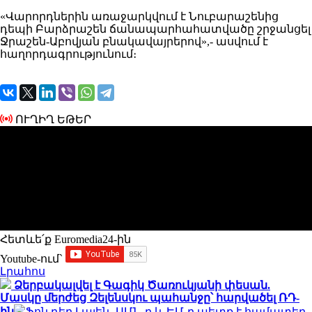
«Վարորդներին առաջարկվում է Նուբարաշենից
դեպի Բարձրաշեն ճանապարհահատվածը շրջանցել
Ջրաշեն-Աբովյան բնակավայրերով»,- ասվում է
հաղորդագրությունում։
ՈՒՂԻՂ ԵԹԵՐ
Հետևե՛ք Euromedia24-ին
Youtube-ում`
Լրահոս
Ձերբակալվել է Գագիկ Ծառուկյանի փեսան.
Մասկը մերժեց Զելենսկու պահանջը՝ հարվածել ՌԴ-
ին
Ֆոն դեր Լայեն․ ԱՄՆ-ը և ԵՄ-ը պետք է համատեղ