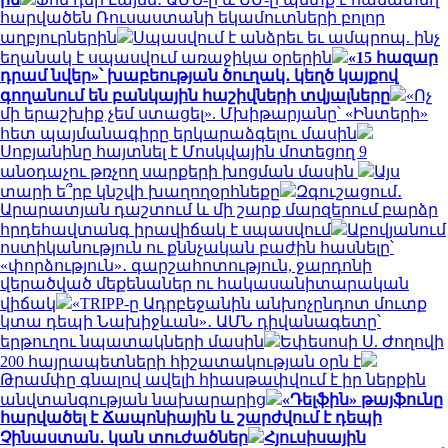
հարվածեն Ռուսաստանի եկամուտների բոլոր
աղբյուրներին
Սպասվում է անձրեւ եւ ամպրոպ. ինչ
եղանակ է սպասվում առաջիկա օրերին
«15 հազար
դրամ նվեր»՝ խաբեության ծուղակ․ կեղծ կայքով
գողանում են բանկային հաշիվների տվյալները
«Ոչ
մի երաշխիք չեմ ստացել». Մխիթարյանը՝ «Ինտերի»
հետ պայմանագիրը երկարաձգելու մասին
Սոբյանինը հայտնել է Մոսկվային մոտեցող 9
անօդաչու թռչող սարքերի խոցման մասին
Այս
տարի ե՞րբ կնշվի խաղողօրհնեքը
Զգուշացում․
Արարատյան դաշտում և մի շարք մարզերում բարձր
հրդեհավտանգ իրավիճակ է սպասվում
Աբովյանում
ոստիկանություն ու քննչական բաժին հասնելը՝
«փորձություն»․ գարշահոտություն, ջարդոնի
վերածված մեքենաներ ու հակասանիտարական
վիճակ
«TRIPP-ը Ադրբեջանին անխոչընդոտ մուտք
կտա դեպի Նախիջևան»․ ԱՄՆ դիվանագետը՝
երթուղու նպատակների մասին
Եփեսոսի Ս. Ժողովի
200 հայրապետների հիշատակության օրն է
Թրամփը գնալով ավելի հիասթափվում է իր ներքին
անվտանգության նախարարից
«Դելֆին» թայֆունը
հարվածել է Ճապոնիային և շարժվում է դեպի
Չինաստան․ կան տուժածներ
Հյուսիսային