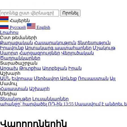
Հայերեն
Русский
English
Լրահոս
Ըստ թեմաների
Քաղաքական
Հասարակություն
Տնտեսություն
Իրավունք
Արտակարգ պատահարներ
Մշակույթ
Սպորտ
Հարցազրույցներ
Վերլուծական
Ծաղրանկարներ
Տարածաշրջան
Արցախ
Թուրքիա
Ադրբեջան
Իրան
Աշխարհ
ԱՄՆ
Եվրոպա
Մերձավոր Արևելք
Ռուսաստան
Այլ
Մամուլ
Հայաստան
Աշխարհ
Մեդիա
Տեսանյութեր
Լուսանկարներ
անջը՝ հարվածել ՌԴ-ին
13:55
Սպասվում է անձրեւ եւ 
Վարորդներին