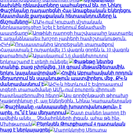
նախկին ղեկավարները պահանջում են, որ Նիկոլ
Փաշինյանը դադարեցնի Հայ Առաքելական Եկեղեցու
նկատմամբ քաղաքական հետապնդումները և
ճնշումները
ՄԱԿ-ում Կուբայի մշտական ​​
ներկայացուցիչը նշել է երկրում ճգնաժամի
պատճառը
Արթիկի դպրոցի հաշվապահը կատարել
է առանձնապես խոշոր չափերի հափշտակություն.
ՀԿԿ
Ռուսաստանից Ադրբեջանի տարածքով
Հայաստան է ուղարկվել 15 վագոն ցորեն և 10 վագոն
քարածուխ
Ալյասկայում 5.6 մագնիտուդով
երկրաշարժ է տեղի ունեցել
Փաթեթը նետեց
տանիք, բայց չփրկվեց․ 318 գրամ մեթամֆետամին,
երկու կալանավորված
Հովիկ Աբրահամյանի որդուն
մեղադրում են սպանություն պատվիրելու մեջ․ ՔԿ-ն
մանրամասնում է
ԱՀԿ-ն հետևում է Եվրոպայում
տզերի տարածմանը ԱՄՆ-ում բուրբոն վիրուսի
հայտնաբերումից հետո
Այս գործընթացի թիրախը
Կաթողիկոսը չէ, այլ Եկեղեցին․ Նինա Կարապետյանց
Փաշինյանը «անսպասելի խոստովանություն» է
արել․ ու՞մ է նա մեղադրում
Շատ բաներ կարող էի
ավելին անել… Չեմպիոնների լիգան, ահա թե ինչ.
Մխիթարյան
Բեյոնսեն Թուրքիայում 4 դատական
հայց է ներկայացրել
Մարոկկոյից Սեուտա