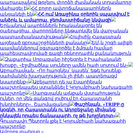
պարապլանով թռչելու փորձի ժամանակ տղամարդը
մահացել է
ՀՀ բոլոր ավտոճանապարհներն
անցանելի են
ՀՀ-ում Առաջիկա օրերին սպասվում է
անձրև և ամպրոպ․ ջերմաստիճանը կնվազի
Երևանում պարեկներն իրականացրել են
օպերացիա․ վարորդները ենթարկվել են վարչական
պատասխանատվության
Հուլիսին Հայաստան
այցելած զբոսաշրջիկների քանակը
ԵՄ-ն շոգի ալիքի
պայմաններում օգտագործել է ձմռան համար
պահեստավորված գազի ռեկորդային քանակություն
Զաքարիա Սրբազանը հիշեցրել է Իսահակյանի
խոսքը․ «Էջմիածնա սյուները ամեն հայի սրտում են»
Աբրահամյան․ «Որ հարցնես՝ կասեն՝ եթե խոսենք,
սահմանին խաղաղություն չի լինի, պատերազմ
կսադրենք»
Աբելարդո դե լա Էսպրիելան
պաշտոնապես ստանձնել է Կոլումբիայի նախագահի
պաշտոնը
«Սարգսյանն այնքան վստահություն
ուներ, որ մեկ զանգով լուծում էր Հայաստանի
խնդիրները»․ Շարմազանով
Փաշինյան․ «TRIPP-ը
կօգնի, որ Հայաստանն ու Ադրբեջանը միմյանց
ընկալեն որպես ճանապարհ, ոչ թե խոչընդոտ»
Գուստավո Պետրոն լքել է Կոլումբիայի նախագահի
պաշտոնը
Ամբողջ լրահոսը »