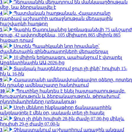
3
Դերասանին մեղադրում են մանկապղծության
մեջ․ նա ձերբակալվել է
4
Պատմական հաղթանակ․ Հայաստանը
դարձավ աշխարհի առաջնության մեդալային
հաշվարկի հաղթող
5
Գագիկ Ծառուկյանից կբռնագանձվի 75 անշարժ
գույք, 42 ավտոմեքենա, 105 միլիարդ 865 միլիոն 865
հազար դրամ
6
Սուրեն Պապիկյանի նոր հրամանը՝
ժամկետային զինծառայողների վերաբերյալ
7
10 միլիոն երկրպագու պահանջում է վտարել
Արգենտինային ԱԱ-2026-ից
8
Տասնյակ հասցեներում ջուր չի լինի՝ հուլիսի 15-
ին և 16-ին
9
Հայաստանի ամենավտանգավոր օձերը. որտեղ
են դրանք ամենաշատը հանդիպում
10
Պուտինը հանդես է եկել հայտարարությամբ.
Խուզարկություն և ձերբակալություն․ թիրախում՝
ընդդիմադիրները (տեսանյութ)
1
Սոչի մեկնող ինքնաթիռը ճանապարհին
անցկացրել է մեկ օր, սակայն տեղ չի հասել
2
Ջուր չի լինի հուլիսի 28-ին ժամը 07.00-ից մինչև
հուլիսի 29-ը ժամը 07.00-ն
3
Չինաստանում աշխարհում առաջին անգամ