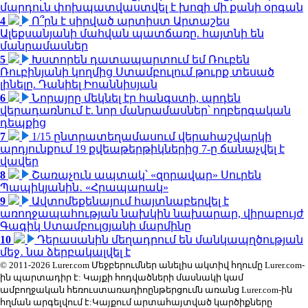
մարդուն փոխպատվաստվել է խոզի մի քանի օրգան
4
Ո՞րն է սիրված արտիստ Արտաշես
Ալեքսանյանի մահվան պատճառը. հայտնի են
մանրամասներ
5
Խստորեն դատապարտում եմ Ռուբեն
Ռուբինյանի կողմից Ստամբուլում թուրք տեսած
լինելը. Դանիել Իոաննիսյան
6
Նորայրը մեկնել էր հանգստի, արդեն
վերադառնում է. նոր մանրամասներ՝ ողբերգական
դեպքից
7
1/15 ընտրատեղամասում վերահաշվարկի
արդյունքում 19 քվեաթերթիկներից 7-ը ճանաչվել է
վավեր
8
Շառաչուն ապտակ՝ «զորավար» Սուրեն
Պապիկյանին․ «Հրապարակ»
9
Ավտոմեքենայում հայտնաբերվել է
առողջապահության նախկին նախարար, վիրաբույժ
Գագիկ Ստամբուլցյանի մարմինը
10
Դերասանին մեղադրում են մանկապղծության
մեջ․ նա ձերբակալվել է
© 2011-2026 Lurer.com Մեջբերումներ անելիս ակտիվ հղումը Lurer.com-
ին պարտադիր է: Կայքի հոդվածների մասնակի կամ
ամբողջական հեռուստառադիոընթերցումն առանց Lurer.com-ին
հղման արգելվում է:Կայքում արտահայտված կարծիքները