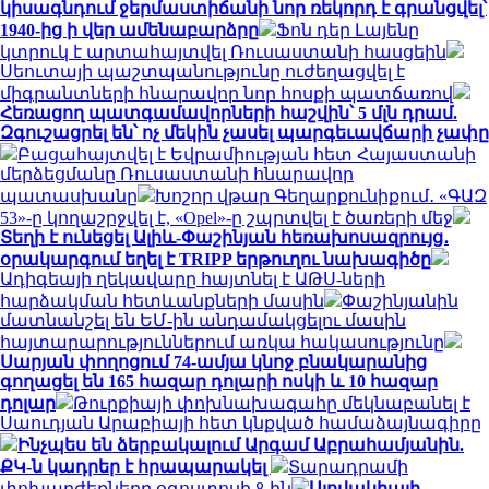
կիսագնդում ջերմաստիճանի նոր ռեկորդ է գրանցվել՝
1940-ից ի վեր ամենաբարձրը
Ֆոն դեր Լայենը
կտրուկ է արտահայտվել Ռուսաստանի հասցեին
Սեուտայի ​​պաշտպանությունը ուժեղացվել է
միգրանտների հնարավոր նոր հոսքի պատճառով
Հեռացող պատգամավորների հաշվին՝ 5 մլն դրամ.
Զգուշացրել են՝ ոչ մեկին չասել պարգեւավճարի չափը
Բացահայտվել է Եվրամիության հետ Հայաստանի
մերձեցմանը Ռուսաստանի հնարավոր
պատասխանը
Խոշոր վթար Գեղարքունիքում․ «ԳԱԶ
53»-ը կողաշրջվել է, «Opel»-ը շպրտվել է ծառերի մեջ
Տեղի է ունեցել Ալիև-Փաշինյան հեռախոսազրույց․
օրակարգում եղել է TRIPP երթուղու նախագիծը
Ադիգեայի ղեկավարը հայտնել է ԱԹՍ-ների
հարձակման հետևանքների մասին
Փաշինյանին
մատնանշել են ԵՄ-ին անդամակցելու մասին
հայտարարություններում առկա հակասությունը
Սարյան փողոցում 74-ամյա կնոջ բնակարանից
գողացել են 165 հազար դոլարի ոսկի և 10 հազար
դոլար
Թուրքիայի փոխնախագահը մեկնաբանել է
Սաուդյան Արաբիայի հետ կնքված համաձայնագիրը
Ինչպես են ձերբակալում Արգամ Աբրահամյանին.
ՔԿ-ն կադրեր է հրապարակել
Տարադրամի
փոխարժեքները օգոստոսի 8-ին
Սլովակիայի