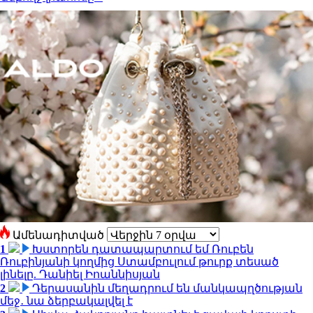
Ամենադիտված
1
Խստորեն դատապարտում եմ Ռուբեն
Ռուբինյանի կողմից Ստամբուլում թուրք տեսած
լինելը. Դանիել Իոաննիսյան
2
Դերասանին մեղադրում են մանկապղծության
մեջ․ նա ձերբակալվել է