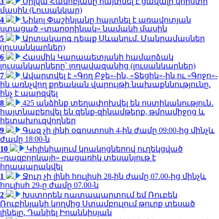
3
Սիլվա Հակոբյանը հայտնել է ցավալի կորստի
մասին (Լուսանկար)
4
Նիկոլ Փաշինյանը հայտնել է առավոտյան
ստացած «տարօրինակ» նամակի մասին
5
Արտակարգ դեպք Սևանում. Մանրամասներ
(լուսանկարներ)
6
Հասմիկ Կարապետյանի համարձակ
լուսանկարները՝ լողավազանից (լուսանկարներ)
7
Ավարտվել է «Գող Բջե»-ին, «Տեցիկ»-ին ու «Գոջո»-
ին առնչվող քրեական վարույթի նախաքննությունը.
ինչ է պարզվել
8
425 անձինք տեղափոխվել են ոստիկանություն․
հայտնաբերվել են զենք-զինամթերք, թմրամիջոց և
հետախուզվողներ
9
Գազ չի լինի օգոստոսի 4-ին ժամը 09:00-ից մինչև
ժամը 18:00-ն
10
Կիլիկիայում կրակոցներով ուղեկցված
«ռազբորկայի» բացառիկ տեսանյութ է
հրապարակվել
1
Ջուր չի լինի հուլիսի 28-ին ժամը 07.00-ից մինչև
հուլիսի 29-ը ժամը 07.00-ն
2
Խստորեն դատապարտում եմ Ռուբեն
Ռուբինյանի կողմից Ստամբուլում թուրք տեսած
լինելը. Դանիել Իոաննիսյան