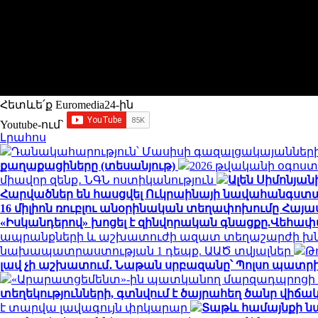
Հետևե՛ք Euromedia24-ին
Youtube-ում`
Լրահոս
Դանակահարություն՝ Մասիսի գազալցակայաններից
քաղաքացիները (տեսանյութ)
2026 թվականի օգոս
միավոր զենք․ ՆԳՆ ոստիկանություն
Ալեն Սիմոնյան
Հարվածներ են հասցվել Ուկրաինայի նավահանգստա
16 միլիոն ռուբլու անօրինական տեղափոխումը Հա
«Իսկանդերով» խոցել է զինվորական գնացքը.Վեհա
ապրանքների և աշխատուժի ազատ տեղաշարժի խն
նախապատրաստության 1 դեպք. ԱԱԾ տվյալներ
Թ
լավ չի աշխատում․ Նաթան սրբազանը՝ Պոլսո պատրի
«Արարատցեմենտ»-ին պատկանող մարզադպրոցի ձ
տեղեկությունների, գտնվում է ծայրահեղ ծանր վիճակո
է տարվա լավագույն փրկարար
Տաթև համայնքի նա