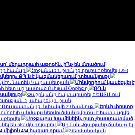
ը՝ մեղադրյալի աթոռին․ ի՞նչ են մտածում
երի համար
Շրջանառությունից դուրս է բերվել 1293
իվները» ՔՊ-ն է կազմակերպում (տեսանյութ)
յ էր․ Նարեկ Կարապետյան
Մինվոդիում կասեցվել է
երի հետ աշխատած Ուիլյամ Օրբիթը
ՌԴ-ն
սանյութ)
Փաշինյանը հայտարարել է ԵԱՏՄ-ում
ության՝ 5, ահաբեկչության
մ է Ռուսաստանից․ կփակվի 29 խանութ
Երևի փոստը
րոմոբիլի անմաքս ներմուծման քվոտա է հատկացվել
աբերվել
Մոջթաբա Խամենեին, ըստ չհաստատված
անել են 567 մլն դոլարով
Արման Ազարյանը ճանաչվել
 միլիոն 454 հազար դրամ
Գերմանական