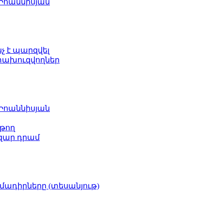
 Իոաննիսյան
նչ է պարզվել
ետախուզվողներ
 Իոաննիսյան
թող
ազար դրամ
իմադիրները (տեսանյութ)