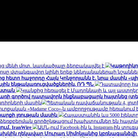
 մեկի մոտ. կասկածյալը ձերբակալվել է
Կաթողիկոս
տոսը վտանգավոր կլինի երեք կենդանակերպի նշանն
ից հետո հաջորդը Հայկ Կոնջորյանն է․ նրա մասին «սլ
յին ենթակառուցվածքներին. ՌԴ ՊՆ
Դատավորը հա
յաստան
Կյանքից հեռացել է Մադոննայի և այլ աստղ
փառի գործով դատավորն ինքնաբացարկ հայտնեց (տե
դիրների մասին
Պետական դավաճանության 4, լրտես
ուրքական «Madame Coco»-ն ամբողջությամբ հեռանու
արքի լռության մասին
Հայաստանին ևս 5000 էլեկտ
եռքբերման գործընթացում խախտումներ են հայտն
ւմ․ IranWire
ԱՄՆ-ում Facebook-ին և Instagram-ին տուգ
խկին ղեկավար Մուրադ Սիմոնյանից կբռնագանձվի 4