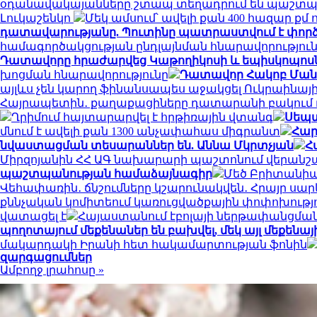
օդանավակայանները շտապ տեղադրում են պաշտպա
Լուկաշենկո
Մեկ ամսում՝ ավելի քան 400 հազար ք
դատավարությանը. Պուտինը պատրաստվում է փորձ
համագործակցության ընդլայնման հնարավորությու
Դատավորը հրաժարվեց Կաթողիկոսի և եպիսկոպոսներ
խոցման հնարավորությունը
Դատավոր Հակոբ Մանու
այլևս չեն կարող ֆինանսապես աջակցել Ուկրաինայ
Հայրապետին․ քաղաքացիները դատարանի բակում դ
Ղրիմում հայտարարվել է հրթիռային վտանգ
Սեպտ
մնում է ավելի քան 1300 անչափահաս միգրանտ
Հար
նվաստացման տեսարաններ են. Աննա Մկրտչյան
Հ
Միրզոյանին ՀՀ ԱԳ նախարարի պաշտոնում վերանշ
պաշտպանության համաձայնագիր
Մեծ Բրիտանիայ
Վեհափառին․ ճնշումները կշարունակվեն․ Հրայր սա
քննչական կոմիտեում կառուցվածքային փոփոխությ
վատացել է
Հայաստանում էբոլայի ներթափանցման 
պողոտայում մեքենաներ են բախվել, մեկ այլ մեքենայի
մակարդակի Իրանի հետ հակամարտության ֆոնին
զարգացումներ
Ամբողջ լրահոսը »