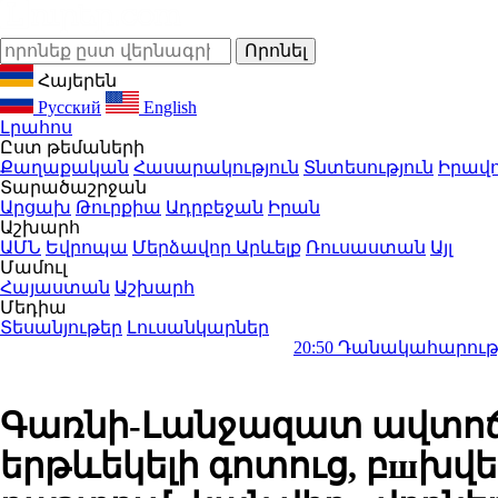
Հայերեն
Русский
English
Լրահոս
Ըստ թեմաների
Քաղաքական
Հասարակություն
Տնտեսություն
Իրավո
Տարածաշրջան
Արցախ
Թուրքիա
Ադրբեջան
Իրան
Աշխարհ
ԱՄՆ
Եվրոպա
Մերձավոր Արևելք
Ռուսաստան
Այլ
Մամուլ
Հայաստան
Աշխարհ
Մեդիա
Տեսանյութեր
Լուսանկարներ
20:50
Դանակահարություն՝ Մասիսի
Գառնի-Լանջազատ ավտոճան
երթևեկելի գոտուց, բшխվե