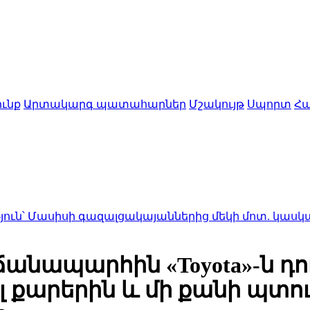
ւնք
Արտակարգ պատահարներ
Մշակույթ
Սպորտ
Հա
 գազալցակայաններից մեկի մոտ. կասկածյալը ձերբա
ապարհին «Toyota»-ն դու
լ քարերին և մի քանի պտու