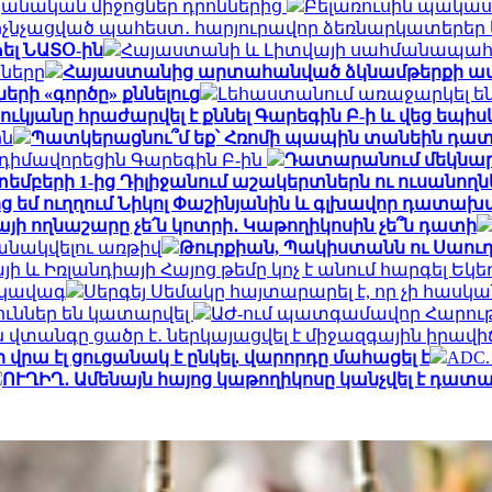
նական միջոցներ դրոններից
Բելառուսին պակաս
մ ոչնչացված պահեստ․ հարյուրավոր ձեռնարկատերեր 
ել ՆԱՏՕ-ին
Հայաստանի և Լիտվայի սահմանապահ ծ
նները
Հայաստանից արտահանված ձկնամթերքի ավելի
ի «գործը» քննելուց
Լեհաստանում առաջարկել են 
կյանը հրաժարվել է քննել Գարեգին Բ-ի և վեց եպիս
ին
Պատկերացնու՞մ եք՝ Հռոմի պապին տանեին դա
իմավորեցին Գարեգին Բ-ին
Դատարանում մեկնարկե
եմբերի 1-ից Դիլիջանում աշակերտներն ու ուսանո
ց եմ ուղղում Նիկոլ Փաշինյանին և գլխավոր դատա
այի ողնաշարը չե՛ն կոտրի․ Կաթողիկոսին չե՞ն դատի
անակվելու առթիվ
Թուրքիան, Պակիստանն ու Սաու
ի և Իռլանդիայի Հայոց թեմը կոչ է անում հարգել Եկե
րկավագ
Սերգեյ Սեմակը հայտարարել է, որ չի հասկ
ուններ են կատարվել
ԱԺ-ում պատգամավոր Հարութ
վտանգը ցածր է․ ներկայացվել է միջազգային իրավ
 վրա էլ ցուցանակ է ընկել. վարորդը մահացել է
ADC.
ՈՒՂԻՂ․ Ամենայն հայոց կաթողիկոսը կանչվել է դա