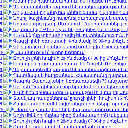
1
Խստորեն դատապարտում եմ Ռուբեն Ռուբինյանի
2
Դերասանին մեղադրում են մանկապղծության մե
3
Սիլվա Հակոբյանը հայտնել է ցավալի կորստի մ
4
Նիկոլ Փաշինյանը հայտնել է առավոտյան ստ
5
Արտակարգ դեպք Սևանում. Մանրամասներ (լո
6
Ավարտվել է «Գող Բջե»-ին, «Տեցիկ»-ին ու «Գոջ
7
425 անձինք տեղափոխվել են ոստիկանություն․
8
Գազ չի լինի օգոստոսի 4-ին ժամը 09:00-ից մինչև 
9
Կիլիկիայում կրակոցներով ուղեկցված «ռազբո
10
Սպանություն՝ ուղիղ եթերում
1
Ջուր չի լինի հուլիսի 28-ին ժամը 07.00-ից մինչև հո
2
Խստորեն դատապարտում եմ Ռուբեն Ռուբինյանի
3
Դերասանին մեղադրում են մանկապղծության մե
4
Պատմական հաղթանակ․ Հայաստանը դարձավ 
5
Գագիկ Ծառուկյանից կբռնագանձվի 75 անշարժ գո
6
Սուրեն Պապիկյանի նոր հրամանը՝ ժամկետային
7
10 միլիոն երկրպագու պահանջում է վտարել Արգ
8
Տասնյակ հասցեներում ջուր չի լինի՝ հուլիսի 15-ին
9
Հայաստանի ամենավտանգավոր օձերը. որտեղ
10
Պուտինը հանդես է եկել հայտարարությամբ. Խո
1
Սոչի մեկնող ինքնաթիռը ճանապարհին անցկացրե
2
Ջուր չի լինի հուլիսի 28-ին ժամը 07.00-ից մինչև հո
3
Ռուբլին թանկացել է․ փոխարժեքն՝ այսօր