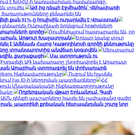
ում է ԽՍՀՄ-ի կառավարման համակարգը.
են տուժել
ԱԺ-ից դեպի Էջմիածին՝ Վեհափառի
առայությունները քննարկել են
 քան 91%-ը հուլիսին ուղարկվել է Վրաստան
քննարկել Ուկրաինայի երկնքում հրթիռների
կոպոսների գործը
Ռումինիայում հայտարարել են, որ
տարան. Արթուր Խաչատրյան
Երկար կյանք տուր
լ է Ամենայն Հայոց Կաթողիկոսի գործի քննությունը
ղները տրանսպորտից անվճար կօգտվեն
Սեուտայում
խազին. քաղաքացի
Սա ստորություն ու
Իսրայելի ԱԳ նախարարը շնորհավորել է Արարատ
դյան Արաբիան ստորագրել են փոխադարձ
ղեցու ինքնավարությունը
Ուզում են հասնել
անում Fan ID-ի ներդրման պատճառները
ՀՀ
յուն Մնացականյանի ինքնազգացողությունը
իճակը
Ողբերգական վթար Երևանում․ Գայի
 ԱՄՆ զենքի պաշարները հասել են չափազանց ցածր
տարան. ապօրինի քրեական հետապնդման շուրջ նոր