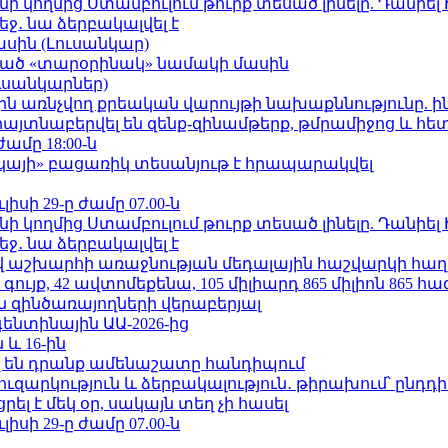
 կողմից Ստամբուլում թուրք տեսած լինելը. Դանիել
ջ․ նա ձերբակալվել է
ասին (Լուսանկար)
ացած «տարօրինակ» նամակի մասին
ւսանկարներ)
ո»-ին առնչվող քրեական վարույթի նախաքննությունը. ի
 հայտնաբերվել են զենք-զինամթերք, թմրամիջոց և հ
ժամը 18:00-ն
րկայի» բացառիկ տեսանյութ է հրապարակվել
ւլիսի 29-ը ժամը 07.00-ն
 կողմից Ստամբուլում թուրք տեսած լինելը. Դանիել
ջ․ նա ձերբակալվել է
աշխարհի առաջնության մեդալային հաշվարկի հաղ
ւյք, 42 ավտոմեքենա, 105 միլիարդ 865 միլիոն 865 հ
 զինծառայողների վերաբերյալ
ենտինային ԱԱ-2026-ից
 և 16-ին
 են դրանք ամենաշատը հանդիպում
ւզարկություն և ձերբակալություն․ թիրախում՝ ընդդ
լ է մեկ օր, սակայն տեղ չի հասել
ւլիսի 29-ը ժամը 07.00-ն