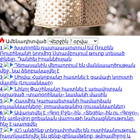
Ամենադիտված
1
Խստորեն դատապարտում եմ Ռուբեն
Ռուբինյանի կողմից Ստամբուլում թուրք տեսած
լինելը. Դանիել Իոաննիսյան
2
Դերասանին մեղադրում են մանկապղծության
մեջ․ նա ձերբակալվել է
3
Սիլվա Հակոբյանը հայտնել է ցավալի կորստի
մասին (Լուսանկար)
4
Նիկոլ Փաշինյանը հայտնել է առավոտյան
ստացած «տարօրինակ» նամակի մասին
5
Հասմիկ Կարապետյանի համարձակ
լուսանկարները՝ լողավազանից (լուսանկարներ)
6
Ավարտվել է «Գող Բջե»-ին, «Տեցիկ»-ին ու «Գոջո»-
ին առնչվող քրեական վարույթի նախաքննությունը.
ինչ է պարզվել
7
425 անձինք տեղափոխվել են ոստիկանություն․
հայտնաբերվել են զենք-զինամթերք, թմրամիջոց և