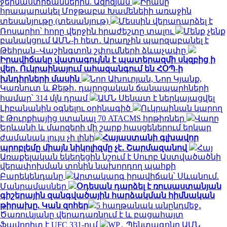
ջերմաստիճաններին. Ազիզյան
Իրանը
հրապարակել Մոջթաբա Խամենեիի առաջին
տեսանյութը (տեսանյութ)
Մեսսին վերադարձել է
Ռոսարիո՝ հորը վերջին հրաժեշտը տալու
Մենք չենք
բանակցում ԱՄՆ-ի հետ․ Արաղչին պարզաբանել է
Թեհրան–Վաշինգտոն շփումների ձևաչափը
Իրավիճակը վատագույնն է պատերազմի սկզբից ի
վեր․ Ուկրաինայում ահազանգում են ՀՕՊ-ի
խնդիրների մասին
Նոր Ախուրյան, Նոր Կյանք,
Կառնուտ և Քեթի․ դպրոցական ճանապարհների
համար՝ 314 մլն դրամ
ԱՄՆ Սենատ է ներկայացվել
Լիբանանին օգնելու օրինագիծ
Ուկրաինան կարող
է Թուրքիայից ստանալ 70 ATACMS հրթիռներ
Վաղը
Երևանի և մարզերի մի շարք հասցեներում երկար
ժամանակ լույս չի լինի
Հայաստանի գլխավոր
պրոբլեմը միայն նիկոլիզմը չէ․ Շարմազանով
Հայ
Առաքելական եկեղեցին նշում է Սուրբ Աստվածածնի
վերափոխման տոնին նախորդող պահքի
Բարեկենդանը
Արտակարգ իրավիճակ՝ Սևանում.
Մանրամասներ
Օդեսան դարձել է ռուսաստանյան
գիշերային զանգվածային հարձակման հիմնական
թիրախը. Կան զոհեր
5 հաղթանակ անընդմեջ․
Ծառուկյանը վերադառնում է և բացահայտ
ֆավորիտ է UFC 331-ում
WP․ Պենտագոնը ԱՄՆ