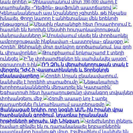
կան զոհեր
Չինաստանում մոտ 390,000 մարդ է
տարհանվել «Դելֆին» թայֆունի պատճառով
Կենդանակերպի այս նշանները չգիտեն, թե ինչպես
խնայել. Փողը կարող է անհետանալ մեկ երեկոյի
ընթացքում
Մեսսին ընտանիքի հետ Ռոսարիոյում է.
հայտնի են Խորխե Մեսսիի հուղարկավորության
մանրամասները
Մոսկվայում սկսել են փորձարկել
ամբողջությամբ ինքնավար «Լաստոչկա» գնացքը
Հրդեհ՝ Թեհրանի մոտ գտնվող գործարանում. կա զոհ
և վիրավորներ
Թուրքիայում երկրաշարժ է տեղի
ունեցել
Ի՞նչ փոխարժեքներ են սահմանվել այսօր՝
օգոստոսի 9-ին
ՌԴ ԶՈւ-ն վերահսկողության տակ է
վերցրել ԴԺՀ-ի Վասյուտինսկոյե և Տորեցկոյե
բնակավայրերը
Հրդեհ Սոլակ բնակավայրում․
կանխվել է հրդեհի տարածումը
Նեթանյահուի
խորհրդականներին մեղադրել են Կատարին՝
Եգիպտոսի հետ խաղաղությունը վտանգող տվյալներ
փոխանցելու մեջ
Հռոմի պապը կոչ է արել
դադարեցնել Ուկրաինայում պատերազմը
Ցանկացած երկիր, որը կօգնի ԱՄՆ-ին Իրանի վրա
հարձակման գործում, կդառնա իրանական
հրթիռների թիրախ. Ալի Նիկզադ
Վրեժխնդիր լինելու
համար զինվել են ու դարանակալել եղբայրներին
պատկանող խանութի մոտ. Էջմիածնում կանխել են