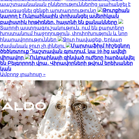
պաշտպանական ընկերություններից պահանջել է
արագացնել զենքի արտադրությունը
Թուրքիան
կարող է Ուկրաինային փոխանցել ամերիկյան
բալիստիկ հրթիռներ․ հայտնի են քանակները
Տարոյի աստղագուշակություն. ում են քարտերը
խոստանում հաջողություն, փոփոխություն և նոր
հնարավորություններ
Ջուր հավաքեք. Երկար
ժամանակ ջուր չի լինելու
Մարտաֆիլմ հիշեցնող
ծեծկռտուք Դաշտավան գյուղում. կա 10-ից ավելի
վիրավոր
Ուկրաինայի զինված ուժերը հարձակվել
են Բելգորոդի վրա․ Վիրավորների թվում երեխաներ
կան
Ամբողջ լրահոսը »