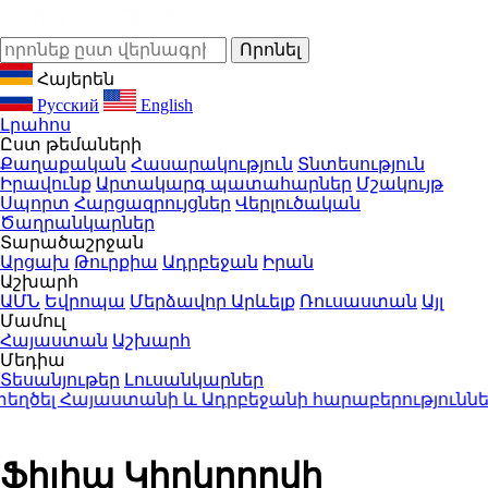
Հայերեն
Русский
English
Լրահոս
Ըստ թեմաների
Քաղաքական
Հասարակություն
Տնտեսություն
Իրավունք
Արտակարգ պատահարներ
Մշակույթ
Սպորտ
Հարցազրույցներ
Վերլուծական
Ծաղրանկարներ
Տարածաշրջան
Արցախ
Թուրքիա
Ադրբեջան
Իրան
Աշխարհ
ԱՄՆ
Եվրոպա
Մերձավոր Արևելք
Ռուսաստան
Այլ
Մամուլ
Հայաստան
Աշխարհ
Մեդիա
Տեսանյութեր
Լուսանկարներ
լ Հայաստանի և Ադրբեջանի հարաբերություններու
Ֆիլիպ Կիրկորովի