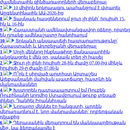
ժամկետային զինծառայողների վերաբերյալ
7
10 միլիոն երկրպագու պահանջում է վտարել
Արգենտինային ԱԱ-2026-ից
8
Տասնյակ հասցեներում ջուր չի լինի՝ հուլիսի 15-
ին և 16-ին
9
Հայաստանի ամենավտանգավոր օձերը. որտեղ
են դրանք ամենաշատը հանդիպում
10
Տոկաևի անսպասելի հայտարարությունը՝
Հայաստանի և Ադրբեջանի վերաբերյալ
1
Սոչի մեկնող ինքնաթիռը ճանապարհին
անցկացրել է մեկ օր, սակայն տեղ չի հասել
2
Ջուր չի լինի հուլիսի 28-ին ժամը 07.00-ից մինչև
հուլիսի 29-ը ժամը 07.00-ն
3
Ո՞րն է սիրված արտիստ Արտաշես
Ալեքսանյանի մահվան պատճառը. հայտնի են
մանրամասներ
4
Խստորեն դատապարտում եմ Ռուբեն
Ռուբինյանի կողմից Ստամբուլում թուրք տեսած
լինելը. Դանիել Իոաննիսյան
5
Նորայրը մեկնել էր հանգստի, արդեն
վերադառնում է. նոր մանրամասներ՝ ողբերգական
դեպքից
6
Դերասանին մեղադրում են մանկապղծության
մեջ․ նա ձերբակալվել է