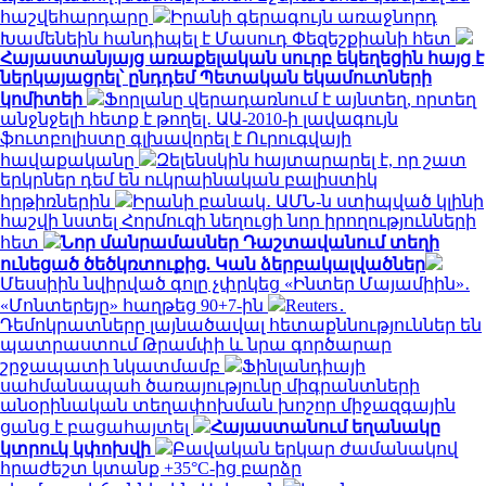
հաշվեհարդարը
Իրանի գերագույն առաջնորդ
Խամենեին հանդիպել է Մասուդ Փեզեշքիանի հետ
Հայաստանյայց առաքելական սուրբ եկեղեցին հայց է
ներկայացրել՝ ընդդեմ Պետական եկամուտների
կոմիտեի
Ֆորլանը վերադառնում է այնտեղ, որտեղ
անջնջելի հետք է թողել․ ԱԱ-2010-ի լավագույն
ֆուտբոլիստը գլխավորել է Ուրուգվայի
հավաքականը
Զելենսկին հայտարարել է, որ շատ
երկրներ դեմ են ուկրաինական բալիստիկ
հրթիռներին
Իրանի բանակ․ ԱՄՆ-ն ստիպված կլինի
հաշվի նստել Հորմուզի նեղուցի նոր իրողությունների
հետ
Նոր մանրամասներ Դաշտավանում տեղի
ունեցած ծեծկռտուքից. Կան ձերբակալվածներ
Մեսսիին նվիրված գոլը չփրկեց «Ինտեր Մայամիին»․
«Մոնտերեյը» հաղթեց 90+7-ին
Reuters․
Դեմոկրատները լայնածավալ հետաքննություններ են
պատրաստում Թրամփի և նրա գործարար
շրջապատի նկատմամբ
Ֆինլանդիայի
սահմանապահ ծառայությունը միգրանտների
անօրինական տեղափոխման խոշոր միջազգային
ցանց է բացահայտել
Հայաստանում եղանակը
կտրուկ կփոխվի
Բավական երկար ժամանակով
հրաժեշտ կտանք +35°C-ից բարձր