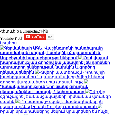
Հետևե՛ք Euromedia24-ին
Youtube-ում`
Լրահոս
Գերմանիայի ԱԳՆ․ Վաշինգտոնի հանդիպումը
պատմական ազդակ է ստեղծել Հայաստանի և
Ադրբեջանի հարաբերություններում
Մոսկվայում
խարդախության գործով կալանավորել են դրոններ
արտադրող ընկերության նախկին և գործող
ղեկավարներին
«Ձվերի պատերազմ» Կոսովոյի
խորհրդարանում. պատգամավորը ձվեր է նետել
գործող վարչապետի վրա (տեսանյութ)
Դանակահարություն Նոր կյանք գյուղում.
վնասվածքներ է ստացել 2 երիտասարդ
Բժիշկը
զգուշացրել է ականջակալների հիմնական վտանգի
մասին
«Ռոսատոմը» սկսել է մասնագետներին
վերադարձնել Իրանի Բուշերի ատոմակայան
Իրանի սրճարաններից մեկում կրակոցներ են հնչել․