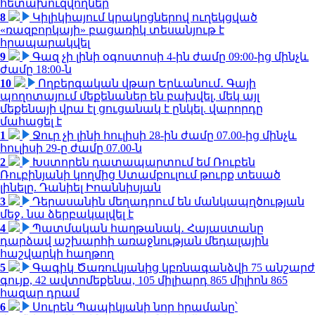
հետախուզվողներ
8
Կիլիկիայում կրակոցներով ուղեկցված
«ռազբորկայի» բացառիկ տեսանյութ է
հրապարակվել
9
Գազ չի լինի օգոստոսի 4-ին ժամը 09:00-ից մինչև
ժամը 18:00-ն
10
Ողբերգական վթար Երևանում․ Գայի
պողոտայում մեքենաներ են բախվել, մեկ այլ
մեքենայի վրա էլ ցուցանակ է ընկել. վարորդը
մահացել է
1
Ջուր չի լինի հուլիսի 28-ին ժամը 07.00-ից մինչև
հուլիսի 29-ը ժամը 07.00-ն
2
Խստորեն դատապարտում եմ Ռուբեն
Ռուբինյանի կողմից Ստամբուլում թուրք տեսած
լինելը. Դանիել Իոաննիսյան
3
Դերասանին մեղադրում են մանկապղծության
մեջ․ նա ձերբակալվել է
4
Պատմական հաղթանակ․ Հայաստանը
դարձավ աշխարհի առաջնության մեդալային
հաշվարկի հաղթող
5
Գագիկ Ծառուկյանից կբռնագանձվի 75 անշարժ
գույք, 42 ավտոմեքենա, 105 միլիարդ 865 միլիոն 865
հազար դրամ
6
Սուրեն Պապիկյանի նոր հրամանը՝