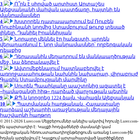
3
Ո՞րն է սիրված արտիստ Արտաշես
Ալեքսանյանի մահվան պատճառը. հայտնի են
մանրամասներ
4
Խստորեն դատապարտում եմ Ռուբեն
Ռուբինյանի կողմից Ստամբուլում թուրք տեսած
լինելը. Դանիել Իոաննիսյան
5
Նորայրը մեկնել էր հանգստի, արդեն
վերադառնում է. նոր մանրամասներ՝ ողբերգական
դեպքից
6
Դերասանին մեղադրում են մանկապղծության
մեջ․ նա ձերբակալվել է
7
Ավտոմեքենայում հայտնաբերվել է
առողջապահության նախկին նախարար, վիրաբույժ
Գագիկ Ստամբուլցյանի մարմինը
8
Սուրեն Պապիկյանը պաշտոնից ազատել է
«համացանցի հիթ» դարձած վարչության պետին
9
ՔՊ-ն կորցրեց 1224 ձայն. Վահագն Ալեքսանյան
10
Պատմական հաղթանակ․ Հայաստանը
դարձավ աշխարհի առաջնության մեդալային
հաշվարկի հաղթող
© 2011-2026 Lurer.com Մեջբերումներ անելիս ակտիվ հղումը Lurer.com-
ին պարտադիր է: Կայքի հոդվածների մասնակի կամ
ամբողջական հեռուստառադիոընթերցումն առանց Lurer.com-ին
հղման արգելվում է:Կայքում արտահայտված կարծիքները