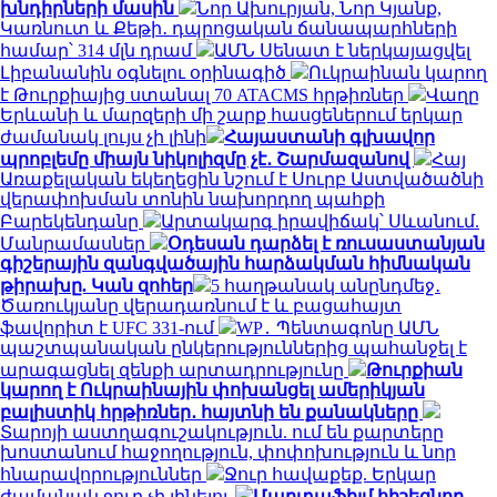
խնդիրների մասին
Նոր Ախուրյան, Նոր Կյանք,
Կառնուտ և Քեթի․ դպրոցական ճանապարհների
համար՝ 314 մլն դրամ
ԱՄՆ Սենատ է ներկայացվել
Լիբանանին օգնելու օրինագիծ
Ուկրաինան կարող
է Թուրքիայից ստանալ 70 ATACMS հրթիռներ
Վաղը
Երևանի և մարզերի մի շարք հասցեներում երկար
ժամանակ լույս չի լինի
Հայաստանի գլխավոր
պրոբլեմը միայն նիկոլիզմը չէ․ Շարմազանով
Հայ
Առաքելական եկեղեցին նշում է Սուրբ Աստվածածնի
վերափոխման տոնին նախորդող պահքի
Բարեկենդանը
Արտակարգ իրավիճակ՝ Սևանում.
Մանրամասներ
Օդեսան դարձել է ռուսաստանյան
գիշերային զանգվածային հարձակման հիմնական
թիրախը. Կան զոհեր
5 հաղթանակ անընդմեջ․
Ծառուկյանը վերադառնում է և բացահայտ
ֆավորիտ է UFC 331-ում
WP․ Պենտագոնը ԱՄՆ
պաշտպանական ընկերություններից պահանջել է
արագացնել զենքի արտադրությունը
Թուրքիան
կարող է Ուկրաինային փոխանցել ամերիկյան
բալիստիկ հրթիռներ․ հայտնի են քանակները
Տարոյի աստղագուշակություն. ում են քարտերը
խոստանում հաջողություն, փոփոխություն և նոր
հնարավորություններ
Ջուր հավաքեք. Երկար
ժամանակ ջուր չի լինելու
Մարտաֆիլմ հիշեցնող