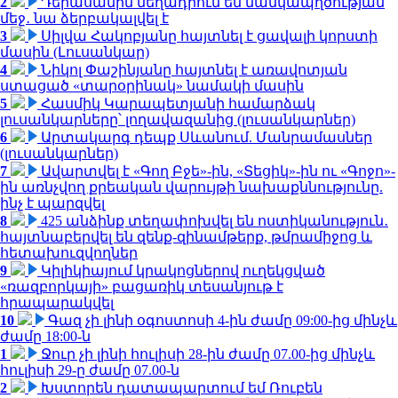
2
Դերասանին մեղադրում են մանկապղծության
մեջ․ նա ձերբակալվել է
3
Սիլվա Հակոբյանը հայտնել է ցավալի կորստի
մասին (Լուսանկար)
4
Նիկոլ Փաշինյանը հայտնել է առավոտյան
ստացած «տարօրինակ» նամակի մասին
5
Հասմիկ Կարապետյանի համարձակ
լուսանկարները՝ լողավազանից (լուսանկարներ)
6
Արտակարգ դեպք Սևանում. Մանրամասներ
(լուսանկարներ)
7
Ավարտվել է «Գող Բջե»-ին, «Տեցիկ»-ին ու «Գոջո»-
ին առնչվող քրեական վարույթի նախաքննությունը.
ինչ է պարզվել
8
425 անձինք տեղափոխվել են ոստիկանություն․
հայտնաբերվել են զենք-զինամթերք, թմրամիջոց և
հետախուզվողներ
9
Կիլիկիայում կրակոցներով ուղեկցված
«ռազբորկայի» բացառիկ տեսանյութ է
հրապարակվել
10
Գազ չի լինի օգոստոսի 4-ին ժամը 09:00-ից մինչև
ժամը 18:00-ն
1
Ջուր չի լինի հուլիսի 28-ին ժամը 07.00-ից մինչև
հուլիսի 29-ը ժամը 07.00-ն
2
Խստորեն դատապարտում եմ Ռուբեն