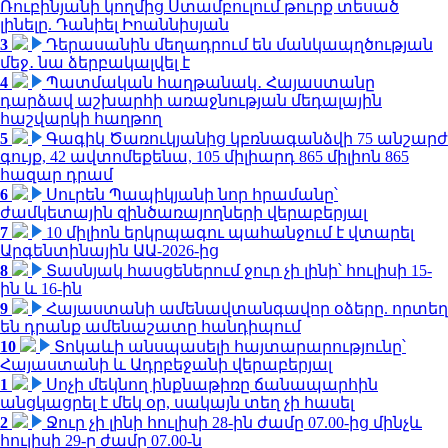
Ռուբինյանի կողմից Ստամբուլում թուրք տեսած
լինելը. Դանիել Իոաննիսյան
3
Դերասանին մեղադրում են մանկապղծության
մեջ․ նա ձերբակալվել է
4
Պատմական հաղթանակ․ Հայաստանը
դարձավ աշխարհի առաջնության մեդալային
հաշվարկի հաղթող
5
Գագիկ Ծառուկյանից կբռնագանձվի 75 անշարժ
գույք, 42 ավտոմեքենա, 105 միլիարդ 865 միլիոն 865
հազար դրամ
6
Սուրեն Պապիկյանի նոր հրամանը՝
ժամկետային զինծառայողների վերաբերյալ
7
10 միլիոն երկրպագու պահանջում է վտարել
Արգենտինային ԱԱ-2026-ից
8
Տասնյակ հասցեներում ջուր չի լինի՝ հուլիսի 15-
ին և 16-ին
9
Հայաստանի ամենավտանգավոր օձերը. որտեղ
են դրանք ամենաշատը հանդիպում
10
Տոկաևի անսպասելի հայտարարությունը՝
Հայաստանի և Ադրբեջանի վերաբերյալ
1
Սոչի մեկնող ինքնաթիռը ճանապարհին
անցկացրել է մեկ օր, սակայն տեղ չի հասել
2
Ջուր չի լինի հուլիսի 28-ին ժամը 07.00-ից մինչև
հուլիսի 29-ը ժամը 07.00-ն