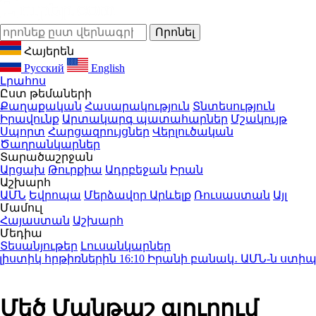
Հայերեն
Русский
English
Լրահոս
Ըստ թեմաների
Քաղաքական
Հասարակություն
Տնտեսություն
Իրավունք
Արտակարգ պատահարներ
Մշակույթ
Սպորտ
Հարցազրույցներ
Վերլուծական
Ծաղրանկարներ
Տարածաշրջան
Արցախ
Թուրքիա
Ադրբեջան
Իրան
Աշխարհ
ԱՄՆ
Եվրոպա
Մերձավոր Արևելք
Ռուսաստան
Այլ
Մամուլ
Հայաստան
Աշխարհ
Մեդիա
Տեսանյութեր
Լուսանկարներ
ստիկ հրթիռներին
16:10
Իրանի բանակ․ ԱՄՆ-ն ստիպված կ
Մեծ Մանթաշ գյուղում