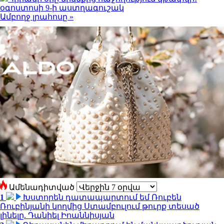
օգոստոսի 9-ի աստղագուշակ
Ամբողջ լրահոսը »
Ամենադիտված
1
Խստորեն դատապարտում եմ Ռուբեն
Ռուբինյանի կողմից Ստամբուլում թուրք տեսած
լինելը. Դանիել Իոաննիսյան