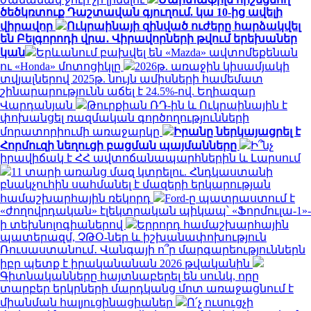
ծեծկռտուք Դաշտավան գյուղում. կա 10-ից ավելի
վիրավոր
Ուկրաինայի զինված ուժերը հարձակվել
են Բելգորոդի վրա․ Վիրավորների թվում երեխաներ
կան
Երևանում բախվել են «Mazda» ավտոմեքենան
ու «Honda» մոտոցիկլը
2026թ. առաջին կիսամյակի
տվյալներով 2025թ. նույն ամիսների համեմատ
շինարարությունն աճել է 24.5%-ով. Եղիազար
Վարդանյան
Թուրքիան ՌԴ-ին և Ուկրաինային է
փոխանցել ռազմական գործողությունների
մորատորիումի առաջարկը
Իրանը ներկայացրել է
Հորմուզի նեղուցի բացման պայմանները
Ի՞նչ
իրավիճակ է ՀՀ ավտոճանապարհներին և Լարսում
11 տարի առանց մազ կտրելու. Հնդկաստանի
բնակչուհին սահմանել է մազերի երկարության
համաշխարհային ռեկորդ
Ford-ը պատրաստում է
«ժողովրդական» էլեկտրական պիկապ՝ «Ֆորմուլա-1»-
ի տեխնոլոգիաներով
Երրորդ համաշխարհային
պատերազմ, ՉԹՕ-ներ և իշխանափոխություն
Ռուսաստանում․ Վանգայի ո՞ր մարգարեություններն
իբր պետք է իրականանան 2026 թվականին
Գիտնականները հայտնաբերել են սունկ, որը
տարբեր երկրների մարդկանց մոտ առաջացնում է
միանման հալյուցինացիաներ
Ո՛չ ուսուցչի