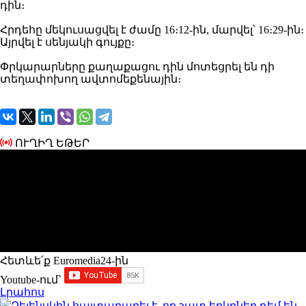
դին։
Հրդեհը մեկուսացվել է ժամը 16։12-ին, մարվել՝ 16։29-ին։
Այրվել է սենյակի գույքը։
Փրկարարները քաղաքացու դին մոտեցրել են դի
տեղափոխող ավտոմեքենային։
ՈՒՂԻՂ ԵԹԵՐ
Հետևե՛ք Euromedia24-ին
Youtube-ում`
Լրահոս
Զելենսկին հայտարարել է, որ շատ երկրներ դեմ են