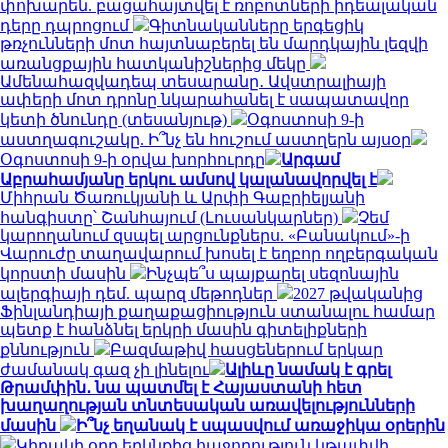
փոխարեն. բացահայտվել է ռոբոտների իդեալական
դերը դպրոցում
Գիտնականները երգեցիկ
թռչունների մոտ հայտնաբերել են մարդկային լեզվի
առանցքային հատկանիշներից մեկը
Ամենահազվադեպ տեսարանը․ Ավստրալիայի
ափերի մոտ դրոնը նկարահանել է սապատավոր
կետի ծնունդը (տեսանյութ)
Օգոստոսի 9-ի
աստղագուշակը. Ի՞նչ են հուշում աստղերն այսօր
Օգոստոսի 9-ի օրվա խորհուրդը
Արգամ
Աբրահամյանը երկու ամսով կալանավորվել է
Միհրան Ծառուկյանի և Արփի Գաբրիելյանի
հանգիստը՝ Շանհայում (Լուսանկարներ)
Չեմ
կարողանում զսպել արցունքներս. «Բանակում»-ի
Վարուժը տաղավարում խոսել է եղբոր ողբերգական
կորստի մասին
Ինչպե՞ս պայքարել սեզոնային
ալերգիայի դեմ. պարզ մեթոդներ
2027 թվականից
Ֆինլանդիայի քաղաքացիություն ստանալու համար
պետք է հանձնել երկրի մասին գիտելիքների
քննություն
Բազմաթիվ հասցեներում երկար
ժամանակ գազ չի լինելու
Ալիևը նամակ է գրել
Թրամփին․ նա պատմել է Հայաստանի հետ
խաղաղության տնտեսական առավելությունների
մասին
Ի՞նչ եղանակ է սպասվում առաջիկա օրերին
Կիրակի օրը երկնքից հաջողություն կթափվի․