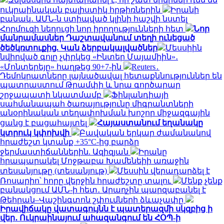
ուկրաինական բալիստիկ հրթիռներին
Իրանի
բանակ․ ԱՄՆ-ն ստիպված կլինի հաշվի նստել
Հորմուզի նեղուցի նոր իրողությունների հետ
Նոր
մանրամասներ Դաշտավանում տեղի ունեցած
ծեծկռտուքից. Կան ձերբակալվածներ
Մեսսիին
նվիրված գոլը չփրկեց «Ինտեր Մայամիին»․
«Մոնտերեյը» հաղթեց 90+7-ին
Reuters․
Դեմոկրատները լայնածավալ հետաքննություններ են
պատրաստում Թրամփի և նրա գործարար
շրջապատի նկատմամբ
Ֆինլանդիայի
սահմանապահ ծառայությունը միգրանտների
անօրինական տեղափոխման խոշոր միջազգային
ցանց է բացահայտել
Հայաստանում եղանակը
կտրուկ կփոխվի
Բավական երկար ժամանակով
հրաժեշտ կտանք +35°C-ից բարձր
ջերմաստիճաններին. Ազիզյան
Իրանը
հրապարակել Մոջթաբա Խամենեիի առաջին
տեսանյութը (տեսանյութ)
Մեսսին վերադարձել է
Ռոսարիո՝ հորը վերջին հրաժեշտը տալու
Մենք չենք
բանակցում ԱՄՆ-ի հետ․ Արաղչին պարզաբանել է
Թեհրան–Վաշինգտոն շփումների ձևաչափը
Իրավիճակը վատագույնն է պատերազմի սկզբից ի
վեր․ Ուկրաինայում ահազանգում են ՀՕՊ-ի