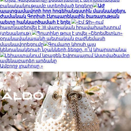
բանականությամբ ստեղծված երգերը
ԱԺ
պատգամավորի հոր հոգեհանգստին մասնակցելու
ժամանակ Գորիսի էկոպարեկային ծառայության
պետը հանկարծամահ է եղել
«Էմ Ջի»-ում
հայտնաբերվել է 38 վարչական իրավախախտում
(տեսանյութ)
Պուտինը թույլ է տվել «Շերեմետևո»
օդանավակայանի պետական բաժնեմասի
մասնավորեցումը
Գումարը կհոսի այս
կենդանակերպի նշանների ձեռքը. ո՞վ կհարստանա
Լեհաստանում կբացեն Եվրոպայում Աստվածամոր
ամենաբարձր արձանը
Ամբողջ լրահոսը »