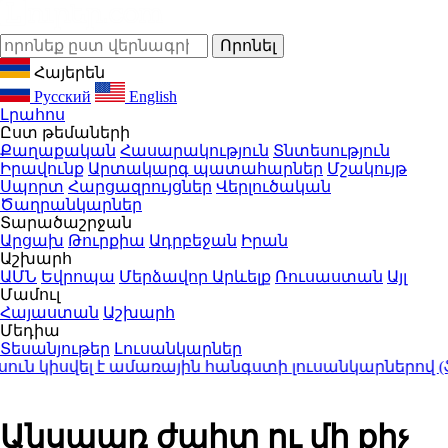
Հայերեն
Русский
English
Լրահոս
Ըստ թեմաների
Քաղաքական
Հասարակություն
Տնտեսություն
Իրավունք
Արտակարգ պատահարներ
Մշակույթ
Սպորտ
Հարցազրույցներ
Վերլուծական
Ծաղրանկարներ
Տարածաշրջան
Արցախ
Թուրքիա
Ադրբեջան
Իրան
Աշխարհ
ԱՄՆ
Եվրոպա
Մերձավոր Արևելք
Ռուսաստան
Այլ
Մամուլ
Հայաստան
Աշխարհ
Մեդիա
Տեսանյութեր
Լուսանկարներ
 կիսվել է ամառային հանգստի լուսանկարներով (ֆոտ
Անսպառ ժպիտ ու մի քիչ