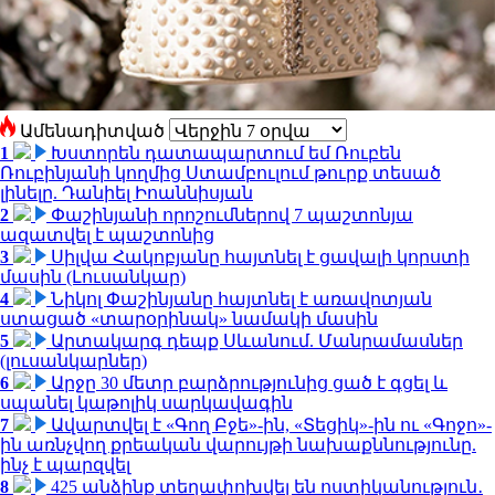
Ամենադիտված
1
Խստորեն դատապարտում եմ Ռուբեն
Ռուբինյանի կողմից Ստամբուլում թուրք տեսած
լինելը. Դանիել Իոաննիսյան
2
Փաշինյանի որոշումներով 7 պաշտոնյա
ազատվել է պաշտոնից
3
Սիլվա Հակոբյանը հայտնել է ցավալի կորստի
մասին (Լուսանկար)
4
Նիկոլ Փաշինյանը հայտնել է առավոտյան
ստացած «տարօրինակ» նամակի մասին
5
Արտակարգ դեպք Սևանում. Մանրամասներ
(լուսանկարներ)
6
Արջը 30 մետր բարձրությունից ցած է գցել և
սպանել կաթոլիկ սարկավագին
7
Ավարտվել է «Գող Բջե»-ին, «Տեցիկ»-ին ու «Գոջո»-
ին առնչվող քրեական վարույթի նախաքննությունը.
ինչ է պարզվել
8
425 անձինք տեղափոխվել են ոստիկանություն․