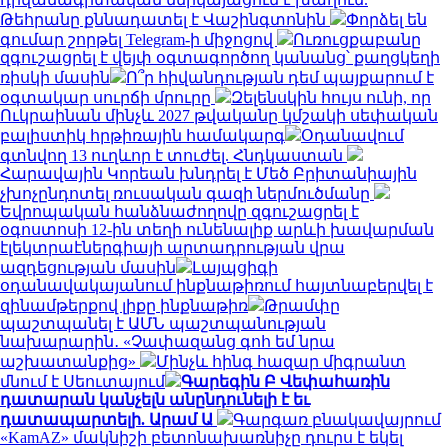
Թեհրանը քննադատել է Վաշինգտոնին
Փորձել են
գումար շորթել Telegram-ի միջոցով
Ուռուցքաբանը
զգուշացրել է վեյփ օգտագործող կանանց՝ քաղցկեղի
ռիսկի մասին
Ո՞ր հիվանդության դեմ պայքարում է
օգտակար սուրճի մրուրը
Զելենսկին հույս ունի, որ
Ուկրաինան մինչև 2027 թվականը կմշակի սեփական
բալիստիկ հրթիռային համակարգ
Օդանավում
գտնվող 13 ուղևոր է տուժել. Հնդկաստան
Հարավային Կորեան խնդրել է Մեծ Բրիտանիային
չխոչընդոտել ռուսական գազի ներմուծմանը
Եվրոպական հանձնաժողովը զգուշացրել է
օգոստոսի 12-ին տեղի ունենալիք արևի խավարման
էլեկտրաէներգիայի արտադրության վրա
ազդեցության մասին
Լայպցիգի
օդանավակայանում ինքնաթիռում հայտնաբերվել է
զինամթերքով լիքը ինքնաթիռ
Թրամփը
պաշտպանել է ԱՄՆ պաշտպանության
նախարարին․ «Չափազանց գոհ եմ նրա
աշխատանքից»
Մինչև հինգ հազար միգրանտ
մնում է Սեուտայում
Գարեգին Բ Վեփահառին
դատարան կանչելն անընդունելի է եւ
դատապարտելի. Արամ Ա
Գարգառ բնակավայրում
«KamAZ» մակնիշի բետոնախառնիչը դուրս է եկել