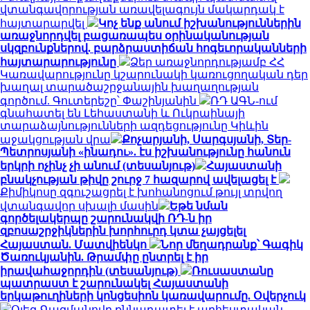
վտանգավորության առավելագույն մակարդակ է
հայտարարվել
Կոչ ենք անում իշխանություններին
առաջնորդվել բացառապես օրինականության
սկզբունքներով. բարձրաստիճան հոգեւորականների
հայտարարությունը
Ձեր առաջնորդությամբ ՀՀ
Կառավարությունը կշարունակի կառուցողական դեր
խաղալ տարածաշրջանային խաղաղության
գործում. Գուտերեշը՝ Փաշինյանին
ՌԴ ԱԳՆ-ում
գնահատել են Լեհաստանի և Ուկրաինայի
տարաձայնությունների ազդեցությունը Կիևին
աջակցության վրա
Քոչարյանի, Սարգսյանի, Տեր-
Պետրոսյանի «ինադու». էս իշխանությունը հանուն
երկրի ոչինչ չի անում (տեսանյութ)
Հայաստանի
բնակչության թիվը շուրջ 7 հազարով ավելացել է
Քիմիկոսը զգուշացրել է խոհանոցում թույլ տրվող
վտանգավոր սխալի մասին
Եթե նման
գործելակերպը շարունակվի ՌԴ-ն իր
զբոսաշրջիկներին խորհուրդ կտա չայցելել
Հայաստան. Մատվիենկո
Նոր մեղադրանք՝ Գագիկ
Ծառուկյանին. Թրամփը ընտրել է իր
իրավահաջորդին (տեսանյութ)
Ռուսաստանը
պատրաստ է շարունակել Հայաստանի
երկաթուղիների կոնցեսիոն կառավարումը. Օվերչուկ
Օլեգ Գազմանովը քննադատել է արհեստական