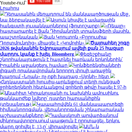
Youtube-ում`
Լրահոս
Դերասանին մեղադրում են մանկապղծության մեջ․
նա ձերբակալվել է
Ալսուն կիսվել է ամառային
հանգստի լուսանկարներով (ֆոտոշարք)
«Ռեալը»
հայտարարել է Յան Դիոմանդեի տրանսֆերի մասին․
պաշտոնական
Յան Կոուտոն «Բորուսիա
Դորտմունդից» միացել է «Կոմոյին»
Ծայրահեղ շոգը
2026 թվականին Եվրոպայում ավելի քան 25 հազար
մարդու կյանք է խլել. Bloomberg
Փեզեշքիանը
շնորհակալություն է հայտնել հարևան երկրներին՝
Իրանին աջակցելու համար
Կոնֆերենցիաների
լիգայի որակավորման երրորդ փուլի առաջին
խաղում «Նոան» ոչ-ոքի խաղաց «Սյոնի» հետ
Հնդկաստանի հյուսիս-արևելքում տեղի ունեցած
ջրհեղեղների հետևանքով զոհերի թիվը հասել է 97-ի
Անահիտ Կիրակոսյանի ու նախկին ամուսինու
թանկարժեք նվերը՝ դստեր հարսանիքին
(տեսանյութ)
Կապահովվեն 61 մանկապարտեզի
հիմնանորոգման, վերանորոգման շինարարական
աշխատանքները
Դամասկոսի արվարձանում
միկրոավտոբուսում պայթյուն է որոտացել․ երկու
մարդ զոհվել է, 13-ը՝ վիրավորվել
ԱՄՆ-ն
դիվանագիտական ներկայացում է խաղում.