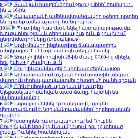
8
Տասնյակ հասցեներում ջուր չի լինի՝ հուլիսի 15-
ին և 16-ին
9
Հայաստանի ամենավտանգավոր օձերը. որտեղ
են դրանք ամենաշատը հանդիպում
10
Պուտինը հանդես է եկել հայտարարությամբ.
Խուզարկություն և ձերբակալություն․ թիրախում՝
ընդդիմադիրները (տեսանյութ)
1
Սոչի մեկնող ինքնաթիռը ճանապարհին
անցկացրել է մեկ օր, սակայն տեղ չի հասել
2
Ջուր չի լինի հուլիսի 28-ին ժամը 07.00-ից մինչև
հուլիսի 29-ը ժամը 07.00-ն
3
Ռուբլին թանկացել է․ փոխարժեքն՝ այսօր
4
Չինաստանում աշխարհում առաջին անգամ
մարդուն փոխպատվաստվել է խոզի մի քանի օրգան
5
Ո՞րն է սիրված արտիստ Արտաշես
Ալեքսանյանի մահվան պատճառը. հայտնի են
մանրամասներ
6
Նորայրը մեկնել էր հանգստի, արդեն
վերադառնում է. նոր մանրամասներ՝ ողբերգական
դեպքից
7
Խստորեն դատապարտում եմ Ռուբեն
Ռուբինյանի կողմից Ստամբուլում թուրք տեսած
լինելը. Դանիել Իոաննիսյան