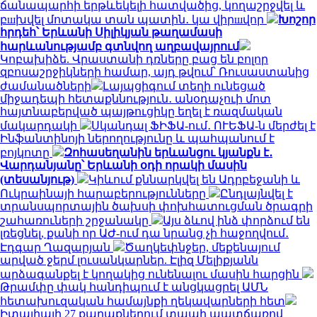
ճանապարհի երթևեկելի հատվածից, կողաշրջվել և
բшխվել մոտակա տան պատին․ կա վիրшվոր
Խոշոր
հրդեհ՝ Երևանի Սիլիկյան թաղամասի
հարևանությամբ գտնվող աղբավայրում
Կոբախիձե. Վրաստանի դռները բաց են բոլոր
զբոսաշրջիկների համար, այդ թվում՝ Ռուսաստանից
ժամանածների
Լայպցիգում տեղի ունեցած
միջադեպի հետաքննություն․ անօդաչուի մոտ
հայտնաբերված պայթուցիկը եղել է ռազմական
մակարդակի
Սկանդալ ՖԻՖԱ-ում․ ՈՒԵՖԱ-ն մերժել է
Ինֆանտինոյի ներողությունը և պահպանում է
բոյկոտը
Զոհասեղանին երևանցու կյանքն է․
Վարդանյանը՝ Երևանի օդի որակի մասին
(տեսանյութ)
Կիևում քննարկվել են Ադրբեջանի և
Ուկրաինայի հարաբերությունները
Ընդլայնվել է
տրանսպորտային ծախսի փոխհատուցման ծրագրի
շահառուների շրջանակը
Այս ձևով ինձ փորձում են
լռեցնել, քանի որ ԱԺ-ում դա նրանց չի հաջողվում․
Էդգար Ղազարյան
Ծաղկեփնջեր, մեքենայում
արված ջերմ լուսանկարներ. Էլիզ Մելիքյանն
արձագանքել է կողակից ունենալու մասին հարցին
Թրամփը փակ հանդիպում է անցկացրել ԱՄՆ
հետախուզական համայնքի ղեկավարների հետ
Իտալիայի 27 քաղաքներում տապի պատճառով