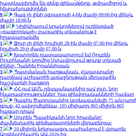
հայտնաբերվել են զենք-զինամթերք, թմրամիջոց և
հետախուզվողներ
9
Գազ չի լինի օգոստոսի 4-ին ժամը 09:00-ից մինչև
ժամը 18:00-ն
10
Կիլիկիայում կրակոցներով ուղեկցված
«ռազբորկայի» բացառիկ տեսանյութ է
հրապարակվել
1
Ջուր չի լինի հուլիսի 28-ին ժամը 07.00-ից մինչև
հուլիսի 29-ը ժամը 07.00-ն
2
Խստորեն դատապարտում եմ Ռուբեն
Ռուբինյանի կողմից Ստամբուլում թուրք տեսած
լինելը. Դանիել Իոաննիսյան
3
Պատմական հաղթանակ․ Հայաստանը
դարձավ աշխարհի առաջնության մեդալային
հաշվարկի հաղթող
4
ՀՀ-ում ԱՄՆ դեսպանատնից լավ լուր․ նոր
հնարավորություններ՝ հայ զինվորականների համար
5
Գագիկ Ծառուկյանից կբռնագանձվի 75 անշարժ
գույք, 42 ավտոմեքենա, 105 միլիարդ 865 միլիոն 865
հազար դրամ
6
Սուրեն Պապիկյանի նոր հրամանը՝
ժամկետային զինծառայողների վերաբերյալ
7
10 միլիոն երկրպագու պահանջում է վտարել
Արգենտինային ԱԱ-2026-ից