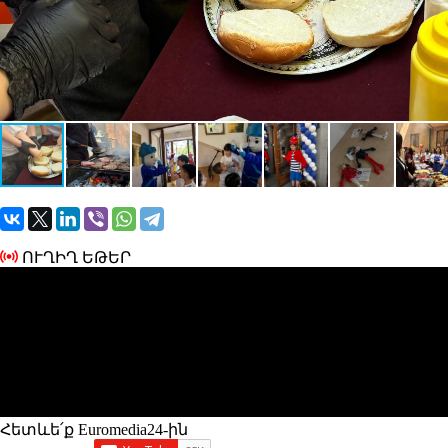
ՈՒՂԻՂ ԵԹԵՐ
Հետևե՛ք Euromedia24-ին