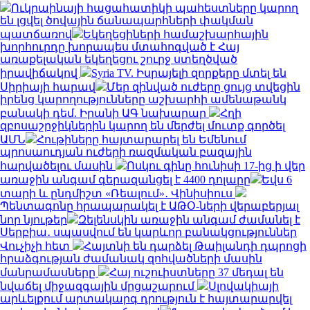
Ուկրաինայի հացահատիկի պահեստները կարող
են լցվել ծովային ճանապարհների փակման
պատճառով
Եկեղեցիների համաշխարհային
խորհուրդը խորապես մտահոգված է Հայ
առաքելական եկեղեցու շուրջ ստեղծված
իրավիճակով
Syria TV. Իսրայելի զորքերը մտել են
Սիրիայի հարավ
Մեր զինված ուժերը ցույց տվեցին
իրենց կարողությունները աշխարհի ամենաթանկ
բանակի դեմ. Իրանի ԱԳ նախարար
Հղի
զբոսաշրջիկներին կարող են մերժել մուտք գործել
ԱՄՆ
Հութիները հայտարարել են Եմենում
պրոսաուդյան ուժերի ռազմական բազային
հարվածելու մասին
Ոսկու գինը հունիսի 17-ից ի վեր
առաջին անգամ գերազանցել է 4400 դոլարը
Եվս 6
տարի և ընդմիշտ «Ռեալում»․ Վինիսիուս
Պենտագոնը հրապարակել է ԱԹՕ-ների վերաբերյալ
նոր նյութեր
Զելենսկին առաջին անգամ ժամանել է
Սերբիա․ սպասվում են կարևոր բանակցություններ
Վուչիչի հետ
Հայտնի են դարձել Թաիլանդի դպրոցի
հրաձգության ժամանակ զոհվածների մասին
մանրամասները
Հայ ուշուիստները 37 մեդալ են
նվաճել միջազգային մրցաշարում
Սլովակիայի
արևելքում արտակարգ դրություն է հայտարարվել