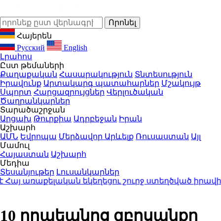
Հայերեն
Русский
English
Լրահոս
Ըստ թեմաների
Քաղաքական
Հասարակություն
Տնտեսություն
Իրավունք
Արտակարգ պատահարներ
Մշակույթ
Սպորտ
Հարցազրույցներ
Վերլուծական
Ծաղրանկարներ
Տարածաշրջան
Արցախ
Թուրքիա
Ադրբեջան
Իրան
Աշխարհ
ԱՄՆ
Եվրոպա
Մերձավոր Արևելք
Ռուսաստան
Այլ
Մամուլ
Հայաստան
Աշխարհ
Մեդիա
Տեսանյութեր
Լուսանկարներ
 առաքելական եկեղեցու շուրջ ստեղծված իրավիճա
10 րոպեանոց զբոսանքը