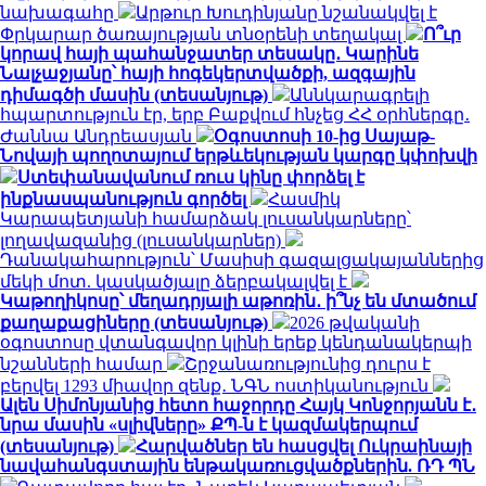
նախագահը
Արթուր Խուդինյանը նշանակվել է
Փրկարար ծառայության տնօրենի տեղակալ
Ո՞ւր
կորավ հայի պահանջատեր տեսակը․ Կարինե
Նալչաջյանը՝ հայի հոգեկերտվածքի, ազգային
դիմագծի մասին (տեսանյութ)
Աննկարագրելի
հպարտություն էր, երբ Բաքվում հնչեց ՀՀ օրհներգը․
Ժաննա Անդրեասյան
Օգոստոսի 10-ից Սայաթ-
Նովայի պողոտայում երթևեկության կարգը կփոխվի
Ստեփանավանում ռուս կինը փորձել է
ինքնասպանություն գործել
Հասմիկ
Կարապետյանի համարձակ լուսանկարները՝
լողավազանից (լուսանկարներ)
Դանակահարություն՝ Մասիսի գազալցակայաններից
մեկի մոտ. կասկածյալը ձերբակալվել է
Կաթողիկոսը՝ մեղադրյալի աթոռին․ ի՞նչ են մտածում
քաղաքացիները (տեսանյութ)
2026 թվականի
օգոստոսը վտանգավոր կլինի երեք կենդանակերպի
նշանների համար
Շրջանառությունից դուրս է
բերվել 1293 միավոր զենք․ ՆԳՆ ոստիկանություն
Ալեն Սիմոնյանից հետո հաջորդը Հայկ Կոնջորյանն է․
նրա մասին «սլիվները» ՔՊ-ն է կազմակերպում
(տեսանյութ)
Հարվածներ են հասցվել Ուկրաինայի
նավահանգստային ենթակառուցվածքներին. ՌԴ ՊՆ