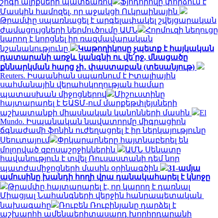
շոգի ալիքների պատճառով
Ֆյոդորովը փորձում է
Մասկին համոզել, որ աջակցի Ուկրաինային
Թրամփը սպառնացել է արգելափակել շվեյցարական
ժամացույցների ներմուծումը ԱՄՆ
Հորմուզի նեղուցը
կարող է կորցնել իր ռազմավարական
նշանակությունը
Կաթողիկոսը չպետք է հայկական
դատարանի առջև կանգնի ու վե՛րջ, մնացածը
քննարկման հարց չի․ փաստաբան (տեսանյութ)
Reuters. Իսպանիան սպառնում է Իտալիային
սահմանային վերահսկողության համար
պատասխան միջոցներով
Միշուստինը
հայտարարել է ԵԱՏՄ-ում մարքեթփլեյսների
աշխատանքի միասնական կանոնների մասին
El
Mundo. Իսպանական նավատորմը միգրացիոն
ճգնաժամի ֆոնին ուժեղացրել է իր ներկայությունը
Սեուտայում
Փրկարարները հայտնաբերել են
մոլորված զբոսաշրջիկներին
ԱՄՆ Սենատը
հավանություն է տվել Ռուսաստանի դեմ նոր
պատժամիջոցների մասին օրինագծին
31-ամյա
ամուսինը խանդի հողի վրա դանակահարել է կնոջը
Թրամփը հայտարարել է, որ կարող է դառնալ
Միացյալ Նահանգների վերջին հանրապետական ​​
նախագահը
Ռուբեն Ռուբինյանը դարձել է
աշխարհի ամենաերիտասարդ խորհրդարանի