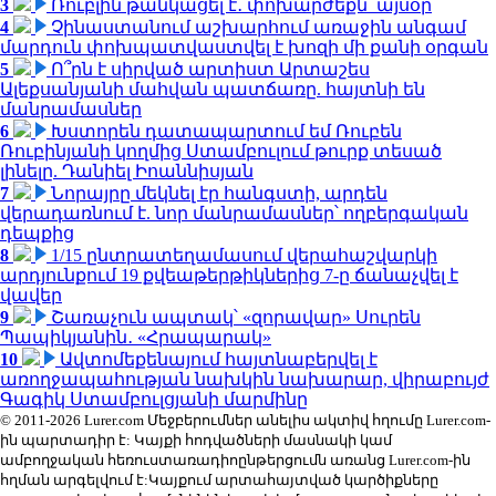
3
Ռուբլին թանկացել է․ փոխարժեքն՝ այսօր
4
Չինաստանում աշխարհում առաջին անգամ
մարդուն փոխպատվաստվել է խոզի մի քանի օրգան
5
Ո՞րն է սիրված արտիստ Արտաշես
Ալեքսանյանի մահվան պատճառը. հայտնի են
մանրամասներ
6
Խստորեն դատապարտում եմ Ռուբեն
Ռուբինյանի կողմից Ստամբուլում թուրք տեսած
լինելը. Դանիել Իոաննիսյան
7
Նորայրը մեկնել էր հանգստի, արդեն
վերադառնում է. նոր մանրամասներ՝ ողբերգական
դեպքից
8
1/15 ընտրատեղամասում վերահաշվարկի
արդյունքում 19 քվեաթերթիկներից 7-ը ճանաչվել է
վավեր
9
Շառաչուն ապտակ՝ «զորավար» Սուրեն
Պապիկյանին․ «Հրապարակ»
10
Ավտոմեքենայում հայտնաբերվել է
առողջապահության նախկին նախարար, վիրաբույժ
Գագիկ Ստամբուլցյանի մարմինը
© 2011-2026 Lurer.com Մեջբերումներ անելիս ակտիվ հղումը Lurer.com-
ին պարտադիր է: Կայքի հոդվածների մասնակի կամ
ամբողջական հեռուստառադիոընթերցումն առանց Lurer.com-ին
հղման արգելվում է:Կայքում արտահայտված կարծիքները