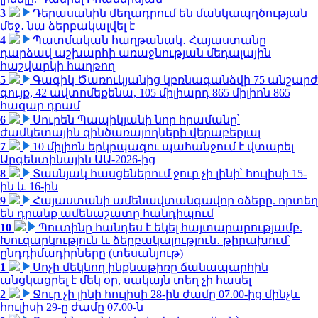
3
Դերասանին մեղադրում են մանկապղծության
մեջ․ նա ձերբակալվել է
4
Պատմական հաղթանակ․ Հայաստանը
դարձավ աշխարհի առաջնության մեդալային
հաշվարկի հաղթող
5
Գագիկ Ծառուկյանից կբռնագանձվի 75 անշարժ
գույք, 42 ավտոմեքենա, 105 միլիարդ 865 միլիոն 865
հազար դրամ
6
Սուրեն Պապիկյանի նոր հրամանը՝
ժամկետային զինծառայողների վերաբերյալ
7
10 միլիոն երկրպագու պահանջում է վտարել
Արգենտինային ԱԱ-2026-ից
8
Տասնյակ հասցեներում ջուր չի լինի՝ հուլիսի 15-
ին և 16-ին
9
Հայաստանի ամենավտանգավոր օձերը. որտեղ
են դրանք ամենաշատը հանդիպում
10
Պուտինը հանդես է եկել հայտարարությամբ.
Խուզարկություն և ձերբակալություն․ թիրախում՝
ընդդիմադիրները (տեսանյութ)
1
Սոչի մեկնող ինքնաթիռը ճանապարհին
անցկացրել է մեկ օր, սակայն տեղ չի հասել
2
Ջուր չի լինի հուլիսի 28-ին ժամը 07.00-ից մինչև
հուլիսի 29-ը ժամը 07.00-ն