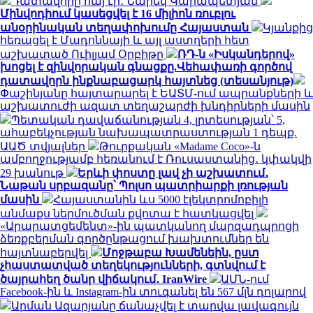
Դատավորը հայ էր․ Նարեկ Կարապետյան
Մինվոդիում կասեցվել է 16 միլիոն ռուբլու
անօրինական տեղափոխումը Հայաստան
Կյանքից
հեռացել է Մադոննայի և այլ աստղերի հետ
աշխատած Ուիլյամ Օրբիթը
ՌԴ-ն «Իսկանդերով»
խոցել է զինվորական գնացքը.Վեհափառի գործով
դատավորն ինքնաբացարկ հայտնեց (տեսանյութ)
Փաշինյանը հայտարարել է ԵԱՏՄ-ում ապրանքների և
աշխատուժի ազատ տեղաշարժի խնդիրների մասին
Պետական դավաճանության 4, լրտեսության՝ 5,
ահաբեկչության նախապատրաստության 1 դեպք.
ԱԱԾ տվյալներ
Թուրքական «Madame Coco»-ն
ամբողջությամբ հեռանում է Ռուսաստանից․ կփակվի
29 խանութ
Երևի փոստը լավ չի աշխատում․
Նաթան սրբազանը՝ Պոլսո պատրիարքի լռության
մասին
Հայաստանին ևս 5000 էլեկտրոմոբիլի
անմաքս ներմուծման քվոտա է հատկացվել
«Արարատցեմենտ»-ին պատկանող մարզադպրոցի
ձեռքբերման գործընթացում խախտումներ են
հայտնաբերվել
Մոջթաբա Խամենեին, ըստ
չհաստատված տեղեկությունների, գտնվում է
ծայրահեղ ծանր վիճակում․ IranWire
ԱՄՆ-ում
Facebook-ին և Instagram-ին տուգանել են 567 մլն դոլարով
Արման Ազարյանը ճանաչվել է տարվա լավագույն