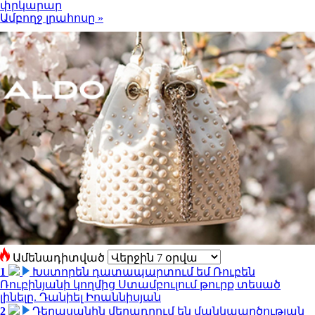
փրկարար
Ամբողջ լրահոսը »
Ամենադիտված
1
Խստորեն դատապարտում եմ Ռուբեն
Ռուբինյանի կողմից Ստամբուլում թուրք տեսած
լինելը. Դանիել Իոաննիսյան
2
Դերասանին մեղադրում են մանկապղծության