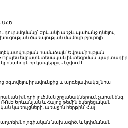
ու դուրսմղմանը՝ Երևանի առջև պահանջ դնելով
ւզության ծառայության մամուլի բյուրոյի
եղեկատվության համաձայն՝ Եվրամիության
մանը։ Որպես եվրատնտեսական ինտեգրման պարտադիր
րոնահոգևոր կապերը», - նշվում է
ից օգտվելու իրավունքից և արգելափակել նրա
րական խնդրի լուծման շրջանակներում, չարանենգ
 ՌՈւԵ Երևանյան և Հայոց թեմին եկեղեցական
կան կառույցների, առաջին հերթին՝ Հայ
ծ քաղտեխնոլոգիական նախագիծ, և կդիմանան