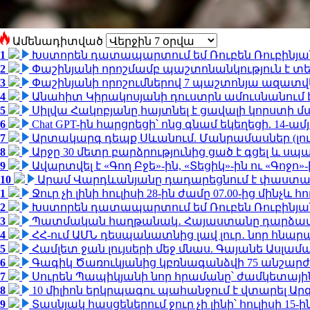
Ամենադիտված
1
Խստորեն դատապարտում եմ Ռուբեն Ռուբինյանի
2
Փաշինյանի որոշմամբ պաշտոնանկություն է տեղ
3
Փաշինյանի որոշումներով 7 պաշտոնյա ազատվ
4
Անահիտ Կիրակոսյանի դուստրն ամուսնանում 
5
Սիլվա Հակոբյանը հայտնել է ցավալի կորստի մ
6
Chat GPT-ին հարցրեցի՝ ոնց գնամ եկեղեցի. 14-
7
Արտակարգ դեպք Սևանում. Մանրամասներ (լո
8
Արջը 30 մետր բարձրությունից ցած է գցել և ս
9
Ավարտվել է «Գող Բջե»-ին, «Տեցիկ»-ին ու «Գոջ
10
Արամ Վարդևանյանը դադարեցնում է փաստաբ
1
Ջուր չի լինի հուլիսի 28-ին ժամը 07.00-ից մինչև հո
2
Խստորեն դատապարտում եմ Ռուբեն Ռուբինյանի
3
Պատմական հաղթանակ․ Հայաստանը դարձավ 
4
ՀՀ-ում ԱՄՆ դեսպանատնից լավ լուր․ նոր հնար
5
Համլետ ջան լույսերի մեջ մնաս. Գայանե Ասլամ
6
Գագիկ Ծառուկյանից կբռնագանձվի 75 անշարժ գո
7
Սուրեն Պապիկյանի նոր հրամանը՝ ժամկետային
8
10 միլիոն երկրպագու պահանջում է վտարել Արգ
9
Տասնյակ հասցեներում ջուր չի լինի՝ հուլիսի 15-ին