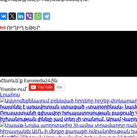
ՈՒՂԻՂ ԵԹԵՐ
Հետևե՛ք Euromedia24-ին
Youtube-ում`
Լրահոս
Ավտոմեքենայում բռնկված հրդեհը հրշեջ-փրկարար
հայտնել է առավոտյան ստացած «տարօրինակ» նամ
Ռուսաստանի գլխավոր հյուպատոսության բացումը
իշխանության լինելը լավ տեղ չի տանում․ Արամ Վա
Սայաթ-Նովա պողոտայից 30-ամյա տղամարդը դա
հիշատակել ԱՄՆ-ի մեղքը քաղաքի ռմբակոծության 