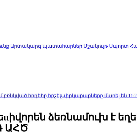
ւնք
Արտակարգ պատահարներ
Մշակույթ
Սպորտ
Հա
հրդեհը հրշեջ-փրկարարները մարել են
11:29
Նիկոլ Փա
uիվորեն ձեռնամուխ է եղե
Դ ԱՀԾ