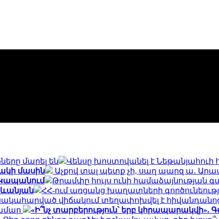
ները մարել են
Վենսը խոստովանել է Նեթանյահուի
ակի մասին
Աչքով տալ պետք չի, սաղ պարզ ա․ Ար
 Կապանում
Թրամփը հույս ունի համաձայնության գ
րդևանյան
ՀՀ-ում առցանց խաղատների գործունեութ
նակահարված վիճակում տեղափոխվել է հիվանդանո
համար
«Ի՞նչ տարբերություն՝ երբ կհրապարակվի». 