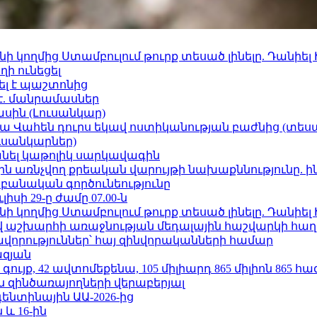
 կողմից Ստամբուլում թուրք տեսած լինելը. Դանիել
ի ունեցել
ել է պաշտոնից
է. մանրամասներ
ասին (Լուսանկար)
ամյա Վահեն դուրս եկավ ոստիկանության բաժնից (տեսա
ւսանկարներ)
պանել կաթոլիկ սարկավագին
ո»-ին առնչվող քրեական վարույթի նախաքննությունը. ի
անական գործունեությունը
ւլիսի 29-ը ժամը 07.00-ն
 կողմից Ստամբուլում թուրք տեսած լինելը. Դանիել
աշխարհի առաջնության մեդալային հաշվարկի հաղ
ավորություններ՝ հայ զինվորականների համար
ազյան
ւյք, 42 ավտոմեքենա, 105 միլիարդ 865 միլիոն 865 հ
 զինծառայողների վերաբերյալ
ենտինային ԱԱ-2026-ից
 և 16-ին