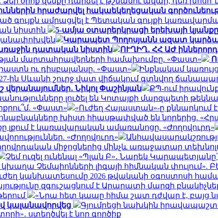
Ձեր օրոք զենքը դարձել է թշնամու ավար, դեռ խոսո՞ւ
յուններին հրաժարվել հակաեկեղեցական գործունեությ
 գույքն ամրացվել է Պետական գույքի կառավարմա
ան նիստին
5-ամյա օտարերկրացի երեխայի կյանքը 
անվանափոխվեն
Կարապետ Պողոսյանն ազատ կարձակ
ն առաջին դատական նիստին
ՈՒՂԻՂ․ ՀՀ ԱԺ իններո
ւթյան մարտահրավերների համախումբը. «Փաստ»
Ո
աստն ու դիսբալանսը. «Փաստ»
Ինքնակամ կառույց
027-ին Սևանի շուրջ վատ վիճակում գտնվող ճանապար
 վերանայումներ․ Նիկոլ Փաշինյան
ՔՊ-ում իրավունք
անությունները լուծել են Կոտայքի մարզպետի թեկնա
րքրու՞մ. «Փաստ»
«Ուժեղ Հայաստան»-ը քննարկում 
հնաբնակները խիստ հիասթափված են նորերից. «Հ
քը լքում է կառավարական ամառանոցը. «Ժողովուրդ»
րություններ. «Ժողովուրդ»
Անհավասարակշռությ
ժողովրդական միջոցներից մինչև առաջատար տեխնո
Չեմ ուզել ունենալ «Պլան Բ»․ Նարեկ Կարապետյանը
կխաղա Չեմպիոնների լիգայի հիմնական փուլում». Բ
ուժեղ կանխատեսումը 2026 թվականի օգոստոսի համ
ությունը զգուշացնում է Արարատի մարզի բնակիչնե
թերում
«Նրա հետ կապը հիմա շատ դժվար է, բայց ն
ով կալանավորվեց
Գյումրեցի նախկին իրավապաշ
որի»․ ստեղծվել է նոր գործիք