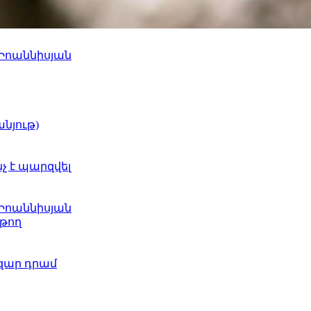
 Իոաննիսյան
նյութ)
նչ է պարզվել
 Իոաննիսյան
թող
ազար դրամ