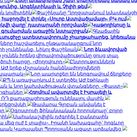
մ եք
Էսօր առավոտյան շատ տարօրինակ նամակ եմ
ունից․ Արգենտինայի և Չիլիի թեմ
ն կոմիտեին
Փաշինյանը Ղրղզստանում կմասնակցի
հաջողվել է փրկել «Սուրբ Աստվածամայր» ԲԿ-ում
վի վաղը՝ դատարանի որոշմամբ
Կաթողիկոսը և
րդ գումարման առաջին նստաշրջան
Գնաճային
ւսուցիչը ատեստավորումը չհաղթահարեց, կհեռանա
ները հաշվառելու ընթացակարգում նոր
հ չունենանք. Նիկոլ Փաշինյան
Նոր ձևավորված
 չունեն իրենց վիրավորվածությունը ցույց տալ.
ծուի հարցը. «Ժողովուրդ»
Ընտրություններն
է ԱԺ երեք մշտական հանձնաժողովների
րապարակ»
Նոր պարտքեր են ներգրավում ճեղքերը
ՔՊ-ն առաջարկում է ստեղծել ԱԺ էթիկայի
ան և նոր կախվածության վտանգները. «Փաստ»
լոգիաներ
Հռոմում ավարտվել է Իսրայելի և
՝ ՌԴ քաղաքացիություն ունենալու մասին
երեզովսկի
Թամարա Գլոբան անվանել է
ար
Օգոստոսի ֆինանսական հորոսկոպը՝ բոլոր
րին
Սահակաշվիլին դժգոհել է բանտային
ա մեզ ուժ է տալիս». Իրանի նախագահը` հոգևոր
տպան Կարապետ Պողոսյանն ազատ արձակվեց