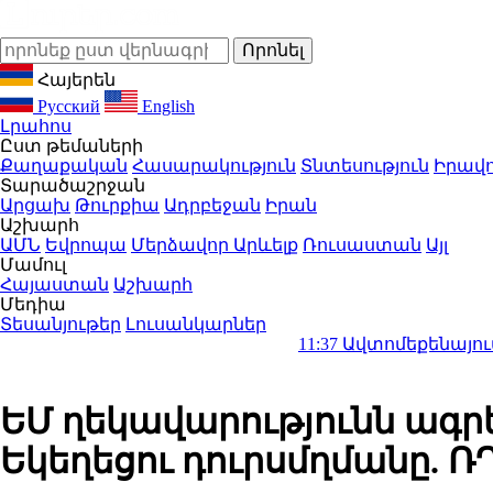
Հայերեն
Русский
English
Լրահոս
Ըստ թեմաների
Քաղաքական
Հասարակություն
Տնտեսություն
Իրավո
Տարածաշրջան
Արցախ
Թուրքիա
Ադրբեջան
Իրան
Աշխարհ
ԱՄՆ
Եվրոպա
Մերձավոր Արևելք
Ռուսաստան
Այլ
Մամուլ
Հայաստան
Աշխարհ
Մեդիա
Տեսանյութեր
Լուսանկարներ
11:37
Ավտոմեքենայում բռնկված 
ԵՄ ղեկավարությունն ագրե
Եկեղեցու դուրսմղմանը. Ռ