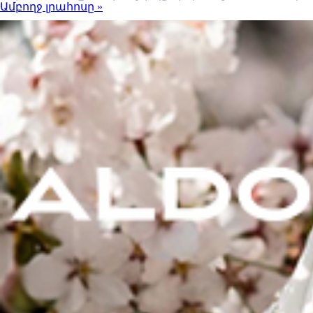
Ամբողջ լրահոսը »