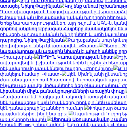
մասին
Տիգրան Աբրահամյանը՝ իշխանություններին. 
ստացել. Նիկոլ Փաշինյան
Կոչ ենք անում իշխանութ
Դատախազության հայցով պետությանը վերադարձված
Եվրասիական միջկառավարական խորհրդի հերթակ
Երեք նախարարություններ, այդ թվում և ԱԳՆ-ն, կ
գործով անցնող Սրբազան Հայրերը մասնակցելու ե
ռիսկերի, արտահանման խնդիրների և աճի կայունո
դպրոցից. Նիկոլ Փաշինյան
Քաղաքական սուր կոնտր
փոփոխություններ կկատարվեն. «Փաստ»
Պետք է 2
կառավարության առաջին նիստն է, պիտի անենք որոշ
«Հրապարակ»
ՈՒՂԻՂ․ Կառավարության նիստ
Իշխ
ավարտվեցին, իշխանություններին էլ ոչինչ չի հետաք
ղեկավարումը ստանձնելու հարցը. «Ժողովուրդ»
ՔՊ 
փակելու համար. «Փաստ»
Ալեն Սիմոնյանի ընտանի
ժամանակավոր հանձնաժողով․ եվրոպական պարտավո
Ինչպես ազատվել մոծակներից ձեր բնակարանում՝ 
Լիբանանի միջև բանակցությունների առաջին փուլը
«Հավատում եմ՝ հայկական ակումբն առաջին անգամ 
կենդանակերպի այն նշանները, որոնք ունեն ամենա
կենդանակերպի նշանների համար
Փրկարար ծառայ
պայմաններից․ ինչ է նա գրել
Սպանություն՝ ուղիղ ե
առաջնորդի մասին
Սեդրակ Առուստամյանը 2 ամս
Կորած iPhone-ը հնարավոր կլինի գտնել առանց «Լոկատ