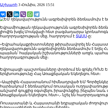
Աշխարհ
3 Հունիս, 2026 15:51
Եվրամիության ղեկավարությունն ագրեսիվորեն ձեռ
լիովին խզել Մոսկվայի հետ բազմադարյա կրոնահոգևո
հաղորդագրության մեջ, հաղորդում է
ՏԱՍՍ
-ը:
«Եվրահակաքրիստոսները թիրախավորել են Հայաստ
ղեկավարությունն ագրեսիվորեն ձեռնամուխ է եղե
պայման՝ հայկական իշխանությունների առջև պահանջ 
հաղորդագրության մեջ։
Եվրոպացի պաշտոնյաները փորձում են զրկել ՌՈւԵ Ե
երկխոսությունը Հայ Առաքելական Եկեղեցու հետ։
«Ապրիլին Հայաստանում հիմնադրված ԵՄ Գործընկե
հարձակում է ձեռնարկում ռուսական ուղղափառությա
անշարժ գույքից օգտվելու իրավունքից, ինչպես նա
Առաքելական Եկեղեցու հետ»,- նշել են հաղորդագրութ
Ռուսաստանի և Հայաստանի եղբայրական ժողովուր
եվրոպացիների հարձակումներին։