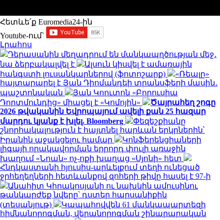
Հետևե՛ք Euromedia24-ին
Youtube-ում`
Լրահոս
Դերասանին մեղադրում են մանկապղծության մեջ․
նա ձերբակալվել է
Ալսուն կիսվել է ամառային
հանգստի լուսանկարներով (ֆոտոշարք)
«Ռեալը»
հայտարարել է Յան Դիոմանդեի տրանսֆերի մասին․
պաշտոնական
Յան Կոուտոն «Բորուսիա
Դորտմունդից» միացել է «Կոմոյին»
Ծայրահեղ շոգը
2026 թվականին Եվրոպայում ավելի քան 25 հազար
մարդու կյանք է խլել. Bloomberg
Փեզեշքիանը
շնորհակալություն է հայտնել հարևան երկրներին՝
Իրանին աջակցելու համար
Կոնֆերենցիաների
լիգայի որակավորման երրորդ փուլի առաջին
խաղում «Նոան» ոչ-ոքի խաղաց «Սյոնի» հետ
Հնդկաստանի հյուսիս-արևելքում տեղի ունեցած
ջրհեղեղների հետևանքով զոհերի թիվը հասել է 97-ի
Անահիտ Կիրակոսյանի ու նախկին ամուսինու
թանկարժեք նվերը՝ դստեր հարսանիքին
(տեսանյութ)
Կապահովվեն 61 մանկապարտեզի
հիմնանորոգման, վերանորոգման շինարարական