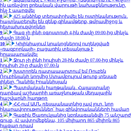
ին առնչվող քրեական վարույթի նախաքննությունը.
ինչ է պարզվել
8
425 անձինք տեղափոխվել են ոստիկանություն․
հայտնաբերվել են զենք-զինամթերք, թմրամիջոց և
հետախուզվողներ
9
Գազ չի լինի օգոստոսի 4-ին ժամը 09:00-ից մինչև
ժամը 18:00-ն
10
Կիլիկիայում կրակոցներով ուղեկցված
«ռազբորկայի» բացառիկ տեսանյութ է
հրապարակվել
1
Ջուր չի լինի հուլիսի 28-ին ժամը 07.00-ից մինչև
հուլիսի 29-ը ժամը 07.00-ն
2
Խստորեն դատապարտում եմ Ռուբեն
Ռուբինյանի կողմից Ստամբուլում թուրք տեսած
լինելը. Դանիել Իոաննիսյան
3
Պատմական հաղթանակ․ Հայաստանը
դարձավ աշխարհի առաջնության մեդալային
հաշվարկի հաղթող
4
ՀՀ-ում ԱՄՆ դեսպանատնից լավ լուր․ նոր
հնարավորություններ՝ հայ զինվորականների համար
5
Գագիկ Ծառուկյանից կբռնագանձվի 75 անշարժ
գույք, 42 ավտոմեքենա, 105 միլիարդ 865 միլիոն 865
հազար դրամ