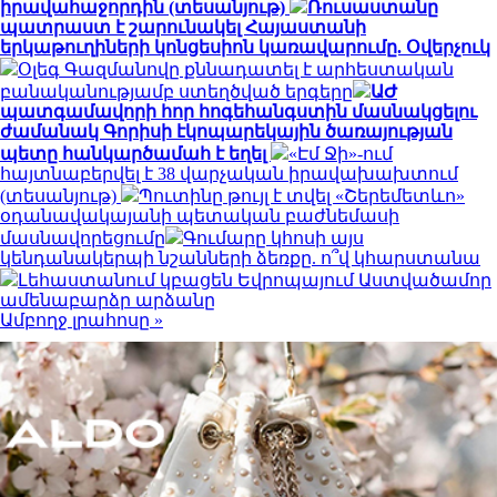
իրավահաջորդին (տեսանյութ)
Ռուսաստանը
պատրաստ է շարունակել Հայաստանի
երկաթուղիների կոնցեսիոն կառավարումը. Օվերչուկ
Օլեգ Գազմանովը քննադատել է արհեստական
բանականությամբ ստեղծված երգերը
ԱԺ
պատգամավորի հոր հոգեհանգստին մասնակցելու
ժամանակ Գորիսի էկոպարեկային ծառայության
պետը հանկարծամահ է եղել
«Էմ Ջի»-ում
հայտնաբերվել է 38 վարչական իրավախախտում
(տեսանյութ)
Պուտինը թույլ է տվել «Շերեմետևո»
օդանավակայանի պետական բաժնեմասի
մասնավորեցումը
Գումարը կհոսի այս
կենդանակերպի նշանների ձեռքը. ո՞վ կհարստանա
Լեհաստանում կբացեն Եվրոպայում Աստվածամոր
ամենաբարձր արձանը
Ամբողջ լրահոսը »