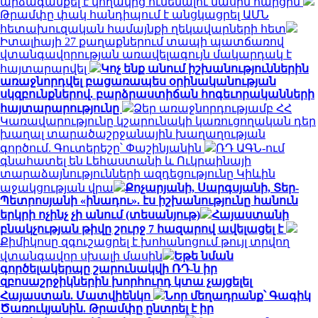
արձագանքել է կողակից ունենալու մասին հարցին
Թրամփը փակ հանդիպում է անցկացրել ԱՄՆ
հետախուզական համայնքի ղեկավարների հետ
Իտալիայի 27 քաղաքներում տապի պատճառով
վտանգավորության առավելագույն մակարդակ է
հայտարարվել
Կոչ ենք անում իշխանություններին
առաջնորդվել բացառապես օրինականության
սկզբունքներով. բարձրաստիճան հոգեւորականների
հայտարարությունը
Ձեր առաջնորդությամբ ՀՀ
Կառավարությունը կշարունակի կառուցողական դեր
խաղալ տարածաշրջանային խաղաղության
գործում. Գուտերեշը՝ Փաշինյանին
ՌԴ ԱԳՆ-ում
գնահատել են Լեհաստանի և Ուկրաինայի
տարաձայնությունների ազդեցությունը Կիևին
աջակցության վրա
Քոչարյանի, Սարգսյանի, Տեր-
Պետրոսյանի «ինադու». էս իշխանությունը հանուն
երկրի ոչինչ չի անում (տեսանյութ)
Հայաստանի
բնակչության թիվը շուրջ 7 հազարով ավելացել է
Քիմիկոսը զգուշացրել է խոհանոցում թույլ տրվող
վտանգավոր սխալի մասին
Եթե նման
գործելակերպը շարունակվի ՌԴ-ն իր
զբոսաշրջիկներին խորհուրդ կտա չայցելել
Հայաստան. Մատվիենկո
Նոր մեղադրանք՝ Գագիկ
Ծառուկյանին. Թրամփը ընտրել է իր