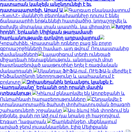
դատարան կանչելն անընդունելի է եւ
դատապարտելի. Արամ Ա
Գարգառ բնակավայրում
«KamAZ» մակնիշի բետոնախառնիչը դուրս է եկել
ճանապարհի երթևեկելի հատվածից, կողաշրջվել և
բшխվել մոտակա տան պատին․ կա վիրшվոր
Խոշոր
հրդեհ՝ Երևանի Սիլիկյան թաղամասի
հարևանությամբ գտնվող աղբավայրում
Կոբախիձե. Վրաստանի դռները բաց են բոլոր
զբոսաշրջիկների համար, այդ թվում՝ Ռուսաստանից
ժամանածների
Լայպցիգում տեղի ունեցած
միջադեպի հետաքննություն․ անօդաչուի մոտ
հայտնաբերված պայթուցիկը եղել է ռազմական
մակարդակի
Սկանդալ ՖԻՖԱ-ում․ ՈՒԵՖԱ-ն մերժել է
Ինֆանտինոյի ներողությունը և պահպանում է
բոյկոտը
Զոհասեղանին երևանցու կյանքն է․
Վարդանյանը՝ Երևանի օդի որակի մասին
(տեսանյութ)
Կիևում քննարկվել են Ադրբեջանի և
Ուկրաինայի հարաբերությունները
Ընդլայնվել է
տրանսպորտային ծախսի փոխհատուցման ծրագրի
շահառուների շրջանակը
Այս ձևով ինձ փորձում են
լռեցնել, քանի որ ԱԺ-ում դա նրանց չի հաջողվում․
Էդգար Ղազարյան
Ծաղկեփնջեր, մեքենայում
արված ջերմ լուսանկարներ. Էլիզ Մելիքյանն