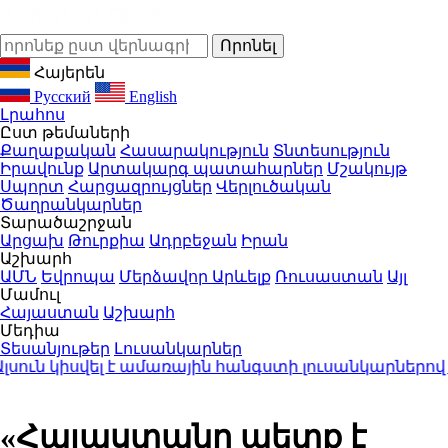
Հայերեն
Русский
English
Լրահոս
Ըստ թեմաների
Քաղաքական
Հասարակություն
Տնտեսություն
Իրավունք
Արտակարգ պատահարներ
Մշակույթ
Սպորտ
Հարցազրույցներ
Վերլուծական
Ծաղրանկարներ
Տարածաշրջան
Արցախ
Թուրքիա
Ադրբեջան
Իրան
Աշխարհ
ԱՄՆ
Եվրոպա
Մերձավոր Արևելք
Ռուսաստան
Այլ
Մամուլ
Հայաստան
Աշխարհ
Մեդիա
Տեսանյութեր
Լուսանկարներ
 կիսվել է ամառային հանգստի լուսանկարներով (ֆո
«Հայաստանը պետք է