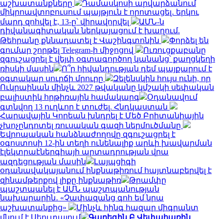
աշխատանքները
Դամասկոսի արվարձանում
միկրոավտոբուսում պայթյուն է որոտացել․ երկու
մարդ զոհվել է, 13-ը՝ վիրավորվել
ԱՄՆ-ն
դիվանագիտական ներկայացում է խաղում.
Թեհրանը քննադատել է Վաշինգտոնին
Փորձել են
գումար շորթել Telegram-ի միջոցով
Ուռուցքաբանը
զգուշացրել է վեյփ օգտագործող կանանց՝ քաղցկեղի
ռիսկի մասին
Ո՞ր հիվանդության դեմ պայքարում է
օգտակար սուրճի մրուրը
Զելենսկին հույս ունի, որ
Ուկրաինան մինչև 2027 թվականը կմշակի սեփական
բալիստիկ հրթիռային համակարգ
Օդանավում
գտնվող 13 ուղևոր է տուժել. Հնդկաստան
Հարավային Կորեան խնդրել է Մեծ Բրիտանիային
չխոչընդոտել ռուսական գազի ներմուծմանը
Եվրոպական հանձնաժողովը զգուշացրել է
օգոստոսի 12-ին տեղի ունենալիք արևի խավարման
էլեկտրաէներգիայի արտադրության վրա
ազդեցության մասին
Լայպցիգի
օդանավակայանում ինքնաթիռում հայտնաբերվել է
զինամթերքով լիքը ինքնաթիռ
Թրամփը
պաշտպանել է ԱՄՆ պաշտպանության
նախարարին․ «Չափազանց գոհ եմ նրա
աշխատանքից»
Մինչև հինգ հազար միգրանտ
մնում է Սեուտայում
Գարեգին Բ Վեփահառին