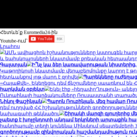
Հետևե՛ք Euromedia24-ին
Youtube-ում`
Լրահոս
ԱՄՆ ավիացիոն իշխանությունները կստուգեն հարյո
և եպիսկոպոսների նկատմամբ քրեական հետապնդո
Գալստյան
Ի՞նչ կա ձեր կառավարության նիստերից,
Կաթողիկոսի նկատմամբ վերաբերմունքը կարող է թու
հետևանքով յոթ մարդ է զոհվել
Պարեկները ուժեղաց
«ՀայաՔվե». Եկեղեցու դեմ ճնշումները սպառնում 
հարկման օբյեկտ
Եկել էիք «հեղափոՂություն» անել
Ուկրաինայի հարձակումները Ռուսաստանի տարած
Նիկոլ Փաշինյան
Պարոն Ռուբինյան, մեզ համար Ռո
դեմ ուղղված ՀՀ իշխանությունների գործողություն
նախագահի թեկնածու
Շիրակի մարզի գյուղերից մ
չպետք է խոչընդոտի անդամ երկրների արտաքին հա
հանդիպումը տեղի կունենա Մինսկում սեպտեմբերի 30
գործողությամբ զինվորական հաշմանդամություն ուն