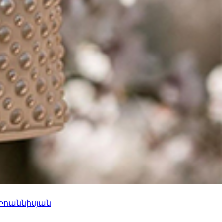
 Իոաննիսյան