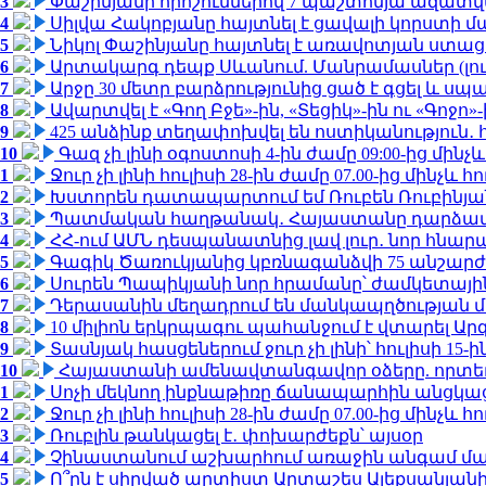
3
Փաշինյանի որոշումներով 7 պաշտոնյա ազատվ
4
Սիլվա Հակոբյանը հայտնել է ցավալի կորստի մ
5
Նիկոլ Փաշինյանը հայտնել է առավոտյան ստ
6
Արտակարգ դեպք Սևանում. Մանրամասներ (լո
7
Արջը 30 մետր բարձրությունից ցած է գցել և ս
8
Ավարտվել է «Գող Բջե»-ին, «Տեցիկ»-ին ու «Գոջ
9
425 անձինք տեղափոխվել են ոստիկանություն․
10
Գազ չի լինի օգոստոսի 4-ին ժամը 09:00-ից մինչև
1
Ջուր չի լինի հուլիսի 28-ին ժամը 07.00-ից մինչև հո
2
Խստորեն դատապարտում եմ Ռուբեն Ռուբինյանի
3
Պատմական հաղթանակ․ Հայաստանը դարձավ 
4
ՀՀ-ում ԱՄՆ դեսպանատնից լավ լուր․ նոր հնար
5
Գագիկ Ծառուկյանից կբռնագանձվի 75 անշարժ գո
6
Սուրեն Պապիկյանի նոր հրամանը՝ ժամկետային
7
Դերասանին մեղադրում են մանկապղծության մե
8
10 միլիոն երկրպագու պահանջում է վտարել Արգ
9
Տասնյակ հասցեներում ջուր չի լինի՝ հուլիսի 15-ին
10
Հայաստանի ամենավտանգավոր օձերը. որտե
1
Սոչի մեկնող ինքնաթիռը ճանապարհին անցկացրե
2
Ջուր չի լինի հուլիսի 28-ին ժամը 07.00-ից մինչև հո
3
Ռուբլին թանկացել է․ փոխարժեքն՝ այսօր
4
Չինաստանում աշխարհում առաջին անգամ մա
5
Ո՞րն է սիրված արտիստ Արտաշես Ալեքսանյա