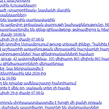
ել է պաշտոնից
ասին (Լուսանկար)
ացած «տարօրինակ» նամակի մասին
ւսանկարներ)
պանել կաթոլիկ սարկավագին
ո»-ին առնչվող քրեական վարույթի նախաքննությունը. ի
 հայտնաբերվել են զենք-զինամթերք, թմրամիջոց և հ
 ժամը 18:00-ն
ւլիսի 29-ը ժամը 07.00-ն
 կողմից Ստամբուլում թուրք տեսած լինելը. Դանիել
աշխարհի առաջնության մեդալային հաշվարկի հաղ
ավորություններ՝ հայ զինվորականների համար
ւյք, 42 ավտոմեքենա, 105 միլիարդ 865 միլիոն 865 հ
 զինծառայողների վերաբերյալ
ջ․ նա ձերբակալվել է
ենտինային ԱԱ-2026-ից
 և 16-ին
ղ են դրանք ամենաշատը հանդիպում
լ է մեկ օր, սակայն տեղ չի հասել
ւլիսի 29-ը ժամը 07.00-ն
րդուն փոխպատվաստվել է խոզի մի քանի օրգան
նի մահվան պատճառը. հայտնի են մանրամասներ