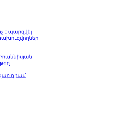
նչ է պարզվել
ետախուզվողներ
 Իոաննիսյան
թող
ազար դրամ