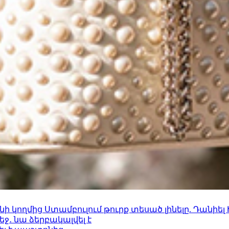
 կողմից Ստամբուլում թուրք տեսած լինելը. Դանիել
ջ․ նա ձերբակալվել է