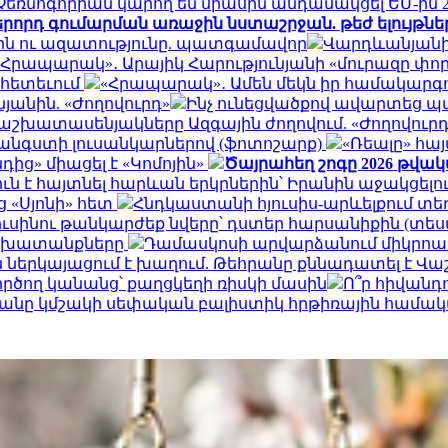
 և Չեռնոգորիան կարող են միասին անդամակցել ԵՄ-ին
երորդ գումարման առաջին նստաշրջան. թեժ ելույթնե
երն ու ազատությունը. պատգամավոր
Վարդևանյանի 
«Հրապարակ»․ Արայիկ Հարությունյանի «մուրազը փոր
ի հետեւում
«Հրապարակ»․ Ամեն մեկն իր համակարգում
յանին. «Ժողովուրդ»
Ինչ ունեցվածքով ավարտեց պ
աշխատասենյակները Ազգային ժողովում. «Ժողովուրդ
 հանգստի լուսանկարներով (ֆոտոշարք)
«Ռեալը» հա
ից» միացել է «Կոմոյին»
Ծայրահեղ շոգը 2026 թվա
ուն է հայտնել հարևան երկրներին՝ Իրանին աջակցել
ց «Սյոնի» հետ
Հնդկաստանի հյուսիս-արևելքում տե
ւսինու թանկարժեք նվերը՝ դստեր հարսանիքին (տես
աշխատանքները
Դամասկոսի արվարձանում միկրոավտ
ներկայացում է խաղում. Թեհրանը քննադատել է Վ
ործող կանանց՝ քաղցկեղի ռիսկի մասին
Ո՞ր հիվանդ
թվականը կմշակի սեփական բալիստիկ հրթիռային համա