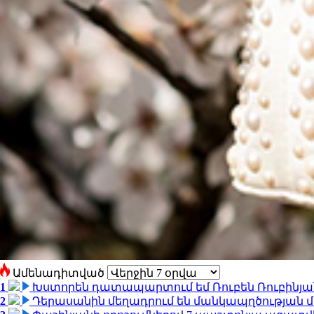
Ամենադիտված
1
Խստորեն դատապարտում եմ Ռուբեն Ռուբինյանի
2
Դերասանին մեղադրում են մանկապղծության մե