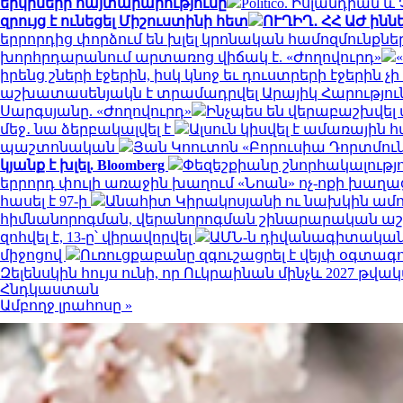
երկրների հայտարարությունը
Politico. Իսլանդիան
զրույց է ունեցել Միշուստինի հետ
ՈՒՂԻՂ․ ՀՀ ԱԺ ինն
երրորդից փորձում են խլել կրոնական համոզմունքն
խորհրդարանում արտառոց վիճակ է. «Ժողովուրդ»
իրենց շների էջերին, իսկ կնոջ եւ դուստրերի էջերին չ
աշխատասենյակն է տրամադրվել Արայիկ Հարություն
Սարգսյանը. «Ժողովուրդ»
Ինչպես են վերաբաշխվել 
մեջ․ նա ձերբակալվել է
Ալսուն կիսվել է ամառային
պաշտոնական
Յան Կոուտոն «Բորուսիա Դորտմունդ
կյանք է խլել. Bloomberg
Փեզեշքիանը շնորհակալությ
երրորդ փուլի առաջին խաղում «Նոան» ոչ-ոքի խաղա
հասել է 97-ի
Անահիտ Կիրակոսյանի ու նախկին ամո
հիմնանորոգման, վերանորոգման շինարարական 
զոհվել է, 13-ը՝ վիրավորվել
ԱՄՆ-ն դիվանագիտական 
միջոցով
Ուռուցքաբանը զգուշացրել է վեյփ օգտագ
Զելենսկին հույս ունի, որ Ուկրաինան մինչև 2027 
Հնդկաստան
Ամբողջ լրահոսը »