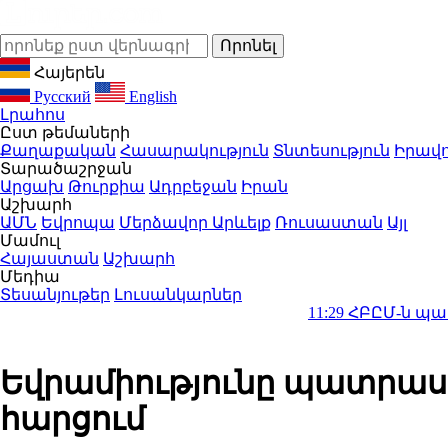
Հայերեն
Русский
English
Լրահոս
Ըստ թեմաների
Քաղաքական
Հասարակություն
Տնտեսություն
Իրավո
Տարածաշրջան
Արցախ
Թուրքիա
Ադրբեջան
Իրան
Աշխարհ
ԱՄՆ
Եվրոպա
Մերձավոր Արևելք
Ռուսաստան
Այլ
Մամուլ
Հայաստան
Աշխարհ
Մեդիա
Տեսանյութեր
Լուսանկարներ
11:29
ՀԲԸՄ-ն պահանջում է 
Եվրամիությունը պատրաստ
հարցում