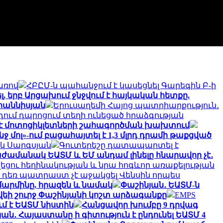
առով
ՀԲԸՄ-ն պահանջում է կասեցնել Գարեգին Բ-ի
ել, երբ Արցախում ջնջվում է հայկական հետքը.
վհաննիսյան
Երուսաղեմի Հայոց պատրիարքություն․
ում դպրոցում տեղի ունեցած հրաձգության
լ է մոտոցիկլետների շահագործման խախտում
նջ մոլ»-ում բացահայտել է 1,3 մլրդ դրամի թաքցված
իկ Սարգսյան
Գուտերեշը դատապարտել է
ժամանակ ԵԱՏՄ և ԵՄ անդամ լինելը հնարավոր չէ․
եցու հեղինակության և նրա հոգևոր առաքելության
դեռ պատրաստ չէ աջակցել Վենսին որպես
 մարմինը, հրազեն և նամակ
Փաշինյան․ ԵԱՏՄ-ն
եի շուրջ Փաշինյանի կոշտ արձագանքը
EMPS
մ է ԵԱՏՄ նիստին
Հանցավոր խումբը 9 դրվագ
ան․ Հայաստանը ի գիտություն է ընդունել ԵԱՏՄ 4