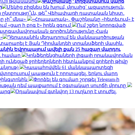
 2028 թվականին
Փաշինյանը Ղրղզստանում կարճ
ր
Մեկից բիզնես են խլում, մյուսից` ազատություն,
ընտրությո՞ւն, թե՞ Վեհափառի դատական նիստ․
ը չի՞ մնա»
«Հրապարակ»․ Փաշինյանը «հետեւում» է
 «ցար ի բոգ է» իրեն զգում
Ում շքեղ նորոգված
ատգամավորական գործունեությունը Հայկ
»
Դերասանին մեղադրում են մանկապղծության
յտարարել է Յան Դիոմանդեի տրանսֆերի մասին․
կանին Եվրոպայում ավելի քան 25 հազար մարդու
ու համար
Կոնֆերենցիաների լիգայի որակավորման
ղի ունեցած ջրհեղեղների հետևանքով զոհերի թիվը
անյութ)
Կապահովվեն 61 մանկապարտեզի
ոբուսում պայթյուն է որոտացել․ երկու մարդ
աշինգտոնին
Փորձել են գումար շորթել Telegram-ի
ության դեմ պայքարում է օգտակար սուրճի մրուրը
կարգ
Օդանավում գտնվող 13 ուղևոր է տուժել.