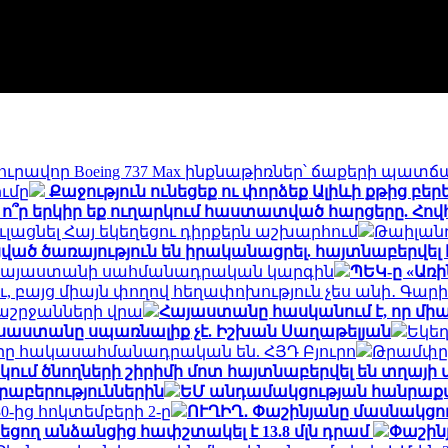
ւրավոր Boeing 737 Max ինքնաթիռներ՝ ճաքերի պատճ
ւմը
Քաջություն ունեցեք ու փորձեք Ալիևի քթից բեր
 ո՞ր երկիր եք ուղարկում հաստատված հարցերը. Հո
լացնել Հայ եկեղեցու դիրքերն աշխարհում
Թաիլանդ
ված ծառայություն են իրականացրել. հայտնաբերվե
են Հայաստանի սահմանադրական կարգին
ՊԵԿ-ը «Առի
ու, բայց միայն փողով հեղափոխություն չես անի․ Գար
աշրջանների վրա
Հայաստանը հասկանում է, որ միա
ւսաստանը սպառնալիք չէ. Իշխան Սաղաթելյան
Եկեղ
ները հակասահմանադրական են. ՀՅԴ Բյուրո
Թրամփը 
եկում ծնողների շիրիմի մոտ հայտնաբերվել են տղայի
րաբերություններին
ԵՄ անդամակցության հանրաքվ
-ից հոկտեմբերի 2-ը
ՈՒՂԻՂ․ Փաշինյանը մասնակցու
եցող անձանցից հափշտակել է 13.8 մլն դրամ
Փաշինյ