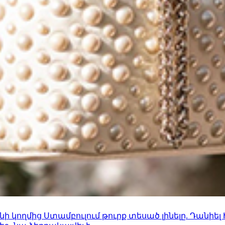
 կողմից Ստամբուլում թուրք տեսած լինելը. Դանիել