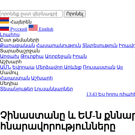
Հայերեն
Русский
English
Լրահոս
Ըստ թեմաների
Քաղաքական
Հասարակություն
Տնտեսություն
Իրավո
Տարածաշրջան
Արցախ
Թուրքիա
Ադրբեջան
Իրան
Աշխարհ
ԱՄՆ
Եվրոպա
Մերձավոր Արևելք
Ռուսաստան
Այլ
Մամուլ
Հայաստան
Աշխարհ
Մեդիա
Տեսանյութեր
Լուսանկարներ
13:43
Ես հորս դիահերձարաններո
Չինաստանը և ԵՄ-ն քննա
հնարավորությունները