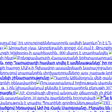
սում եք՝ էդ տուրբոգեներատորն ավելի կարևո՞ր է ԼՂ
թ)
Արցախը չկա, Ադրբեջանի զորքը ՀՀ-ում է, Թուր
ի Wildberries-ի պահեստին․ 800 մարդ է տարհանվել
նի հետ
Բռնցքամարտի Հայաստանի երիտասարդակա
ին, որը Ղարաբաղի համար տվել է ամենաթանկը՝ իր ո
քի հարցը ՄԱԿ-ի Գլխավոր ասամբլեայի նստաշրջանո
զի նեղուցով տարանցիկ փոխադրումները այս շաբաթ կր
ունելի շինարարությունը
Դարոն Աճեմօղլուն մեծ ցան
տագոնի ղեկավարից
Ռուսաստանում հղիության վարմա
6 թ. 1-ին կիսամյակում քննվել է կոռուպցիոն բնույթի
րացել է
AP. Հորմուզի միջով անցումը վճարովի չի լ
են պատկանող 10 գլուխ գառներին հոշոտված
Ի՞նչ
նություն է տալիս Պուտինի գործունեությանը
TRT
վածքով հեռացավ ԱԺ-ից Հայկ Սարգսյանը․ Ինչպես 