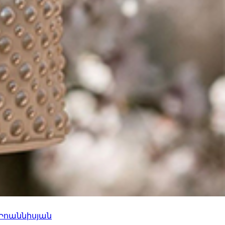
 Իոաննիսյան