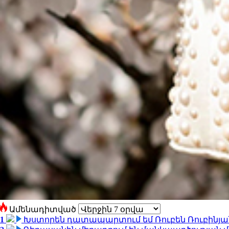
Ամենադիտված
1
Խստորեն դատապարտում եմ Ռուբեն Ռուբինյանի