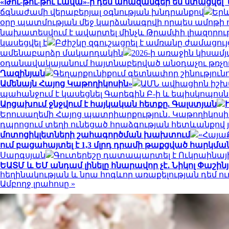
«Թու-թու-թու Լավա»-ի դեմ ահազանգեր են ստացվել՝ կ
ճգնաժամի վերաբերյալ օգնության խնդրանքով
Երև
օրը պատմության մեջ կարձանագրվի որպես ամոթի ո
նախատեսվում է ավարտել մինչև Թրամփի լիազորու
կասեցվել է
Բժիշկը զգուշացրել է ամռանը ժամացու
ամենաբարձր մակարդակին
2026-ի առաջին կիսամյ
օդանավակայանում հայտնաբերված անօդաչու թռչող
Ղազինյան
Գեղարքունիքում գետնափոր շինությունո
Ամենայն Հայոց Կաթողիկոսին»
ԱՄՆ ավիացիոն իշխա
պահանջում է կասեցնել Գարեգին Բ-ի և եպիսկոպո
Արցախում ջնջվում է հայկական հետքը. Գալստյան
Երուսաղեմի Հայոց պատրիարքություն․ Կաթողիկոսի 
դպրոցում տեղի ունեցած հրաձգության հետևանքով յո
մոտոցիկլետների շահագործման խախտում
«Հայա
ում բացահայտել է 1,3 մլրդ դրամի թաքցված հարկմա
Սարգսյան
Գուտերեշը դատապարտել է Ուկրաինայ
ԵԱՏՄ և ԵՄ անդամ լինելը հնարավոր չէ․ Նիկոլ Փաշին
հեղինակության և նրա հոգևոր առաքելության դեմ ո
Ամբողջ լրահոսը »