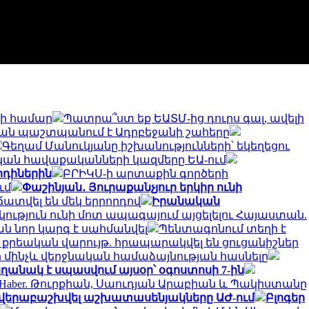
-ի համար
Պատրա՞ստ եք ԵԱՏՄ-ից դուրս գալ, ավելի
քիան պաշտպանում է Ադրբեջանի շահերը
Գեղամ Մանուկյանը իշխանությունների՝ եկեղեցու
ն հավաքականների կազմերը ԵԱ-ում
րդիներին
ԲՐԻԿՍ-ի արտաքին գործերի
ւմ
Փաշինյան․ Յուրաքանչյուր երկիր ունի
ճատվել են մեկ երրորդով
Իրանական
կություն ունի մոտ ապագայում այցելելու Հայաստան.
ն նոր կարգ է սահմանվել
Պենտագոնում տեղի է
 307 քրեական վարույթ. հրապարակվել են ցուցանիշներ
ինի մինչև վերջնական համաձայնության հասնելը
 եղանակ է սպասվում այսօր՝ օգոստոսի 7-ին
 Haber. Թուրքիան, Սաուդյան Արաբիան և Պակիստանը
են վերաբաշխվել աշխատասենյակները ԱԺ-ում
Բլոգեր