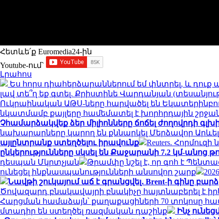
Հետևե՛ք Euromedia24-ին
Youtube-ում`
Լրահոս
Ես հորս դիահերձարաններում եմ փնտրել, և դուք ա
լավ տե՞ղ եք գտել. Քրիստինե Վարդանյան (տեսանյու
Ուկրաինական ԱԹՍ-ները հարվածել են Եկատերինբուրգ
նկատմամբ քայլերը համեմատել է խորհրդային շրջա
Չհամարձակվեք ձեր միլիոնները ճոճել ժողովրդի գլխ
նախարարները կարող են քննարկել Մերձավոր Արևել
այլընտրանք ստեղծելու իրավունք
Reuters. Հորմու
ընկերությունները սկսել են Քաջարանի 7.2 կմ-անոց թ
դեսպան Մկրտչյան
Թրամփը նշել է, որ գոհ է Պեն
ունեցել ինքնասպանությունների անսովոր շարք
202
Նավթի շուկայում աճ է գրանցվել․ Brent-ի գինը բարձ
Ծովազարդ բնակավայրի բնակիչը հայտնաբերել է իր
Հարցման համաձայն՝ քաղաքացիների 70 տոկոսը հավա
մտադիր են ստեղծել ռազմական դաշինք
Ինչ ունեց