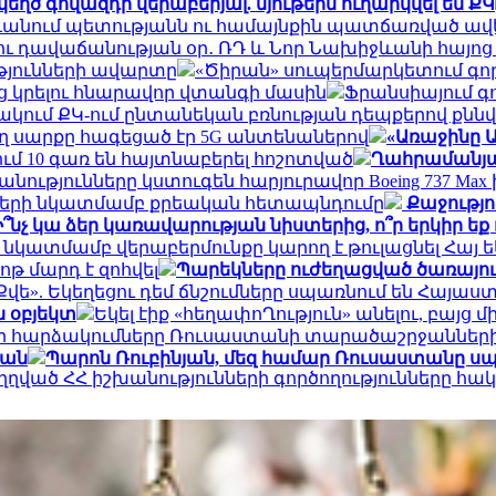
եղծ գովազդի վերաբերյալ. նյութերն ուղարկվել են ՔԿ
անում պետությանն ու համայնքին պատճառված ավելի
ւ դավաճանության օր․ ՌԴ և Նոր Նախիջևանի հայոց
թյունների ավարտը
«Ծիրան» սուպերմարկետում գո
յց կրելու հնարավոր վտանգի մասին
Ֆրանսիայում գո
ակում ՔԿ-ում ընտանեկան բռնության դեպքերով քննվե
 սարքը հագեցած էր 5G անտենաներով
«Առաջինը Ա
ւմ 10 գառ են հայտնաբերել հոշոտված
Ղահրամանյան
նությունները կստուգեն հարյուրավոր Boeing 737 M
սների նկատմամբ քրեական հետապնդումը
Քաջությու
Ի՞նչ կա ձեր կառավարության նիստերից, ո՞ր երկիր 
նկատմամբ վերաբերմունքը կարող է թուլացնել Հայ 
թ մարդ է զոհվել
Պարեկները ուժեղացված ծառայութ
Քվե». Եկեղեցու դեմ ճնշումները սպառնում են Հայ
ն օբյեկտ
Եկել էիք «հեղափոՂություն» անելու, բայց 
ի հարձակումները Ռուսաստանի տարածաշրջաններ
յան
Պարոն Ռուբինյան, մեզ համար Ռուսաստանը սպ
ւղղված ՀՀ իշխանությունների գործողությունները հ