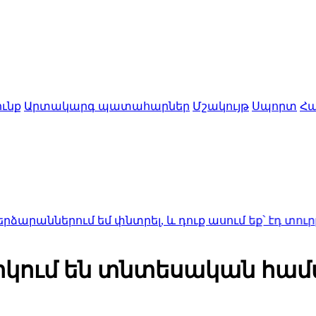
ւնք
Արտակարգ պատահարներ
Մշակույթ
Սպորտ
Հա
ւմ եմ փնտրել, և դուք ասում եք՝ էդ տուրբոգեներա
րկում են տնտեսական համ