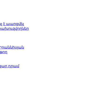
նչ է պարզվել
ետախուզվողներ
 Իոաննիսյան
թող
ազար դրամ