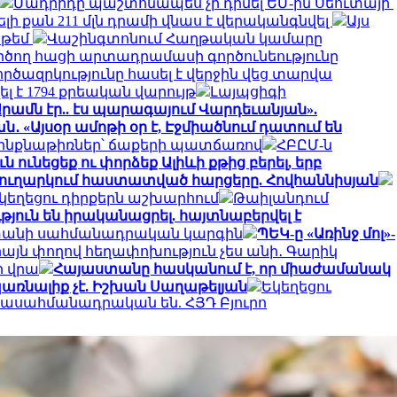
Մադրիդը պաշտոնապես չի դիմել ԵՄ-ին Սեուտայի ​​
 քան 211 մլն դրամի վնաս է վերականգնվել
Այս
 թեմ
Վաշինգտոնում Հաղթական կամարը
րծող հացի արտադրամասի գործունեությունը
րծազրկությունը հասել է վերջին վեց տարվա
լ է 1794 քրեական վարույթ
Լայպցիգի
րամն էր.. էս պարագայում Վարդեւանյան».
․ «Այսօր ամոթի օր է, Էջմիածնում դատում են
ax ինքնաթիռներ՝ ճաքերի պատճառով
ՀԲԸՄ-ն
ն ունեցեք ու փորձեք Ալիևի քթից բերել, երբ
եք ուղարկում հաստատված հարցերը. Հովհաննիսյան
եկեղեցու դիրքերն աշխարհում
Թաիլանդում
յուն են իրականացրել. հայտնաբերվել է
աստանի սահմանադրական կարգին
ՊԵԿ-ը «Առինջ մոլ»-
միայն փողով հեղափոխություն չես անի․ Գարիկ
ի վրա
Հայաստանը հասկանում է, որ միաժամանակ
առնալիք չէ. Իշխան Սաղաթելյան
Եկեղեցու
ակասահմանադրական են. ՀՅԴ Բյուրո