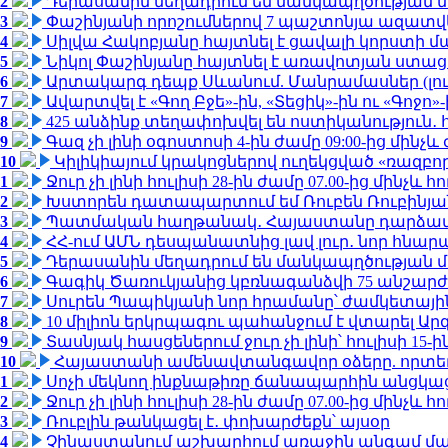
2
Դերասանին մեղադրում են մանկապղծության մե
3
Փաշինյանի որոշումներով 7 պաշտոնյա ազատվ
4
Սիլվա Հակոբյանը հայտնել է ցավալի կորստի մ
5
Նիկոլ Փաշինյանը հայտնել է առավոտյան ստ
6
Արտակարգ դեպք Սևանում. Մանրամասներ (լո
7
Ավարտվել է «Գող Բջե»-ին, «Տեցիկ»-ին ու «Գոջ
8
425 անձինք տեղափոխվել են ոստիկանություն․
9
Գազ չի լինի օգոստոսի 4-ին ժամը 09:00-ից մինչև 
10
Կիլիկիայում կրակոցներով ուղեկցված «ռազբ
1
Ջուր չի լինի հուլիսի 28-ին ժամը 07.00-ից մինչև հո
2
Խստորեն դատապարտում եմ Ռուբեն Ռուբինյանի
3
Պատմական հաղթանակ․ Հայաստանը դարձավ 
4
ՀՀ-ում ԱՄՆ դեսպանատնից լավ լուր․ նոր հնար
5
Դերասանին մեղադրում են մանկապղծության մե
6
Գագիկ Ծառուկյանից կբռնագանձվի 75 անշարժ գո
7
Սուրեն Պապիկյանի նոր հրամանը՝ ժամկետային
8
10 միլիոն երկրպագու պահանջում է վտարել Արգ
9
Տասնյակ հասցեներում ջուր չի լինի՝ հուլիսի 15-ին
10
Հայաստանի ամենավտանգավոր օձերը. որտե
1
Սոչի մեկնող ինքնաթիռը ճանապարհին անցկացրե
2
Ջուր չի լինի հուլիսի 28-ին ժամը 07.00-ից մինչև հո
3
Ռուբլին թանկացել է․ փոխարժեքն՝ այսօր
4
Չինաստանում աշխարհում առաջին անգամ մա