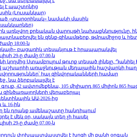
ջ․ նա ձերբակալվել է
ել է պաշտոնից
ասին (Լուսանկար)
ացած «տարօրինակ» նամակի մասին
ւսանկարներ)
ո»-ին առնչվող քրեական վարույթի նախաքննությունը. ի
 հայտնաբերվել են զենք-զինամթերք, թմրամիջոց և հ
ժամը 18:00-ն
որկայի» բացառիկ տեսանյութ է հրապարակվել
ւլիսի 29-ը ժամը 07.00-ն
 կողմից Ստամբուլում թուրք տեսած լինելը. Դանիել
աշխարհի առաջնության մեդալային հաշվարկի հաղ
ավորություններ՝ հայ զինվորականների համար
ջ․ նա ձերբակալվել է
ւյք, 42 ավտոմեքենա, 105 միլիարդ 865 միլիոն 865 հ
 զինծառայողների վերաբերյալ
ենտինային ԱԱ-2026-ից
 և 16-ին
ղ են դրանք ամենաշատը հանդիպում
լ է մեկ օր, սակայն տեղ չի հասել
ւլիսի 29-ը ժամը 07.00-ն
րդուն փոխպատվաստվել է խոզի մի քանի օրգան