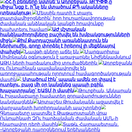
ՀՀ-ի բեռները կմտնե՞ն Ադրբեջան, ԹՐԻՓՓ-ը
միջա՞նցք է․ ի՞նչ են մտածում ՔՊ-ականները
(տեսանյութ)
Մեսսին դատի է տալու
լրատվամիջոցներին՝ հոր հուղարկավորության
ժամանակ անձնական կյանքի իրավունքը
խախտելու համար
ԱԺ մշտական
հանձնաժողովները բաշխվել են խմբակցությունների
միջև
Քիմ Քարդաշյանի առանձնատուն են
ներխուժել․ գողը փորձել է իրերով լի մեքենայով
փախչել
Նավթի գները աճել են
Մարգարիտա
Սիմոնյանն օգնություն է առաջարկել Նիժնեկամսկում
ԱԹՍ-ների հարձակումից տուժածներին
Ադրբեջանն
ու Ուկրաինան պայմանավորվել են
առողջապահության ոլորտում համագործակցության
մասին
Մտածում էին՝ պապն ամեն օր փլավ է
ուտելու, բայց մի օր կանգնեց պապի բգին.
Խաչատրյանը՝ ԵԱՏՄ-ի մասին
Թուրքիան, Անկարան
և Իսլամաբադը համատեղ զորավարժություններ
կանցկացնեն
Արտաշես Թումանյանն ազատվել է
վարչապետի խորհրդականի պաշտոնից
Գնդապետը պատմել է Թաթարստանի վրա
Ուկրաինայի ԶՈւ հարձակման ժամանակ ԱՄՆ-ի
հնարավոր դերի մասին
Տաթև Հայրապետյան․
«Ադրբեջանի դպրոցներում երեխաներին