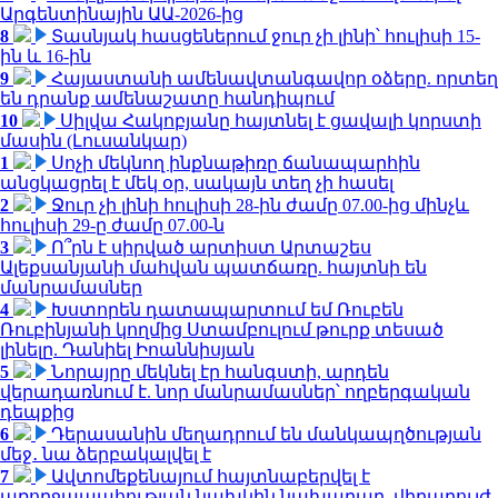
Արգենտինային ԱԱ-2026-ից
8
Տասնյակ հասցեներում ջուր չի լինի՝ հուլիսի 15-
ին և 16-ին
9
Հայաստանի ամենավտանգավոր օձերը. որտեղ
են դրանք ամենաշատը հանդիպում
10
Սիլվա Հակոբյանը հայտնել է ցավալի կորստի
մասին (Լուսանկար)
1
Սոչի մեկնող ինքնաթիռը ճանապարհին
անցկացրել է մեկ օր, սակայն տեղ չի հասել
2
Ջուր չի լինի հուլիսի 28-ին ժամը 07.00-ից մինչև
հուլիսի 29-ը ժամը 07.00-ն
3
Ո՞րն է սիրված արտիստ Արտաշես
Ալեքսանյանի մահվան պատճառը. հայտնի են
մանրամասներ
4
Խստորեն դատապարտում եմ Ռուբեն
Ռուբինյանի կողմից Ստամբուլում թուրք տեսած
լինելը. Դանիել Իոաննիսյան
5
Նորայրը մեկնել էր հանգստի, արդեն
վերադառնում է. նոր մանրամասներ՝ ողբերգական
դեպքից
6
Դերասանին մեղադրում են մանկապղծության
մեջ․ նա ձերբակալվել է
7
Ավտոմեքենայում հայտնաբերվել է
առողջապահության նախկին նախարար, վիրաբույժ