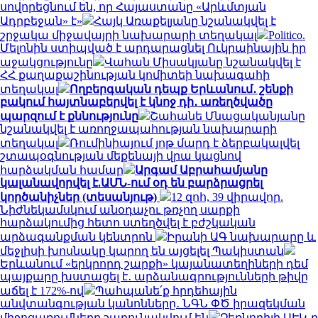
սովորեցնում են, որ Հայաստանը «Արևմտյան
Ադրբեջան» է»
Հայկ Առաքելյանը նշանակվել է
շրջակա միջավայրի նախարարի տեղակալ
Politico.
Մելոնին ստիպված է արդարացնել Ուկրաինային իր
աջակցությունը
Վահան Միսակյանը նշանակվել է
ՀՀ քաղաքաշինության կոմիտեի նախագահի
տեղակալ
Ողբերգական դեպք Երևանում․ շենքի
բակում հայտնաբերվել է կնոջ դի․ առեղծվածը
պարզում է քննությունը
Շահանե Մնացականյանը
նշանակվել է առողջապահության նախարարի
տեղակալ
Ռումինիայում յոթ մարդ է ձերբակալվել
շտապօգնության մեքենայի վրա կացնով
հարձակման համար
Արգամ Աբրահամյանը
կալանավորվել է.ԱՄՆ-ում օդ են բարձրացրել
կործանիչներ (տեսանյութ)
12 զոհ, 39 վիրավոր.
Նիժնեկամսկում անօդաչու թռչող սարքի
հարձակումից հետո ստեղծվել է բժշկական
արձագանքման կենտրոն
Իրանի ԱԳ նախարարը և
մեջլիսի խոսնակը կարող են այցելել Պակիստան
Երևանում «երկրորդ շարքի» կայանատեղիների դեմ
պայքարը խստացել է․ արձանագրությունների թիվը
աճել է 172%-ով
Պահպանե՛ք հրդեհային
անվտանգության կանոնները․ ՆԳՆ ՓԾ իրազեկման
միջոցառումները շարունակվում են
Չեռնոբիլի ԱԷԿ-ը