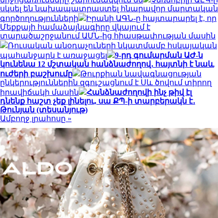
սկսել են նախապատրաստել հնարավոր մարտական
գործողությունների
Իրանի ԱԳՆ-ը հայտարարել է, որ
Մեքքայի համաձայնագիրը վկայում է
տարածաշրջանում ԱՄՆ-ից հիասթափության մասին
Ռուսական անօդաչուների նկատմամբ հսկայական
պահանջարկ է առաջացել
9-րդ գումարման ԱԺ-ն
կունենա 12 մշտական հանձնաժողով․ հայտնի է նաև
ուժերի բաշխումը
Թուրքիան նավագնացության
ընկերություններին զգուշացնում է Սև ծովում տիրող
իրավիճակի մասին
Հանձնաժողովի ինչ թիվ էլ
դնենք հաշտ չեք լինելու, սա ՔՊ-ի տարբերակն է․
Թունյան (տեսանյութ)
Ամբողջ լրահոսը »