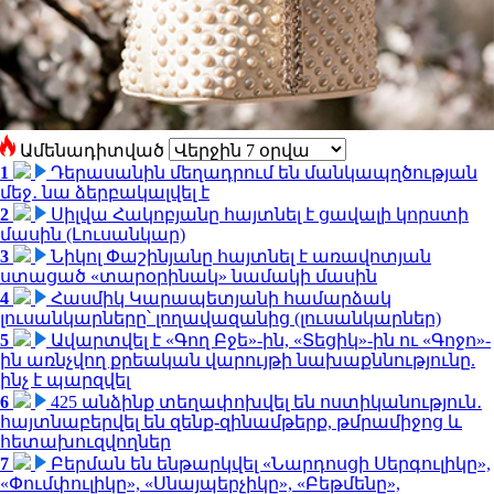
Ամենադիտված
1
Դերասանին մեղադրում են մանկապղծության
մեջ․ նա ձերբակալվել է
2
Սիլվա Հակոբյանը հայտնել է ցավալի կորստի
մասին (Լուսանկար)
3
Նիկոլ Փաշինյանը հայտնել է առավոտյան
ստացած «տարօրինակ» նամակի մասին
4
Հասմիկ Կարապետյանի համարձակ
լուսանկարները՝ լողավազանից (լուսանկարներ)
5
Ավարտվել է «Գող Բջե»-ին, «Տեցիկ»-ին ու «Գոջո»-
ին առնչվող քրեական վարույթի նախաքննությունը.
ինչ է պարզվել
6
425 անձինք տեղափոխվել են ոստիկանություն․
հայտնաբերվել են զենք-զինամթերք, թմրամիջոց և
հետախուզվողներ
7
Բերման են ենթարկվել «Նարդոսցի Սերգուլիկը»,
«Փումփուլիկը», «Սնայպերչիկը», «Բեթմենը»,