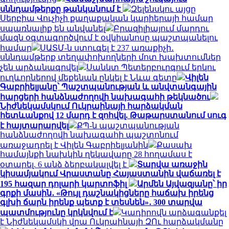
սննդամթերքը թանկանում է
Զելենսկու այցը
Սերբիա Վուչիչի քաղաքական կարիերայի համար
սպառնալիք են անվանել
Բրազիլիայում մարդու
մազն օգտագործվում է օվկիանոսը պաշտպանելու
համար
ՍԱՏՄ-ն ստուգել է 237 առաքիչի․
սննդամթերք տեղափոխողների մոտ խախտումներ
չեն արձանագրվել
Սանկտ Պետերբուրգում երկու
ուղևորներով մեքենան ընկել է Նևա գետը
Վիլեն
Գաբրիելյանը՝ Պաշտպանության և անվտանգային
հարցերի հանձնաժողովի նախագահի թեկնածու
Նիժնեկամսկում Ուկրաինայի հարձակման
հետևանքով 12 մարդ է զոհվել. Թաթարստանում սուգ
է հայտարարվել
ՔՊ-ն պաշտպանության
հանձնաժողովի նախագահի պաշտոնում
առաջադրել է Վիլեն Գաբրիելյանին
Քասախ
համայնքի նախկին ղեկավարը 28 հողամաս է
օտարել. 6 անձ ձերբակալվել է
Տարվա առաջին
կիսամյակում Վրաստանը Հայաստանին վաճառել է
195 հազար դոլարի կարտոֆիլ
Արմեն Այվազյանը՝ իր
գրքի մասին․ «Թույլ դաշնակիցները հաճախ իրենց
գլխի ճարն իրենք պետք է տեսնեն»․ 300 տարվա
պատմությունը կրկնվում է
Կադիրովն արձագանքել
է Նիժնեկամսկի վրա Ուկրաինայի ԶՈւ հարձակմանը