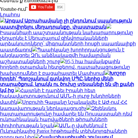
Հետևե՛ք Euromedia24-ին
Youtube-ում`
Լրահոս
Արգամ Աբրահամյանը չի ընդունում սպանություն
պատվիրելու մեղադրանքը․ փաստաբան
Իսպանիայի պաշտպանության նախարարությունը
չեղարկել է Սեուտայում զինվորականների
արձակուրդները՝ միգրանտների հոսքի սպառնալիքի
պատճառով
Պապիկյանը խորհրդակցություն է
անցկացրել ԶՈւ անձնակազմի համալրման
աշխատանքների շուրջ
95,5 հա համայնքային
հողերի օտարման հետքերով․ դատախազությունը
խախտումներ է բացահայտել Մասիսում
Խոշոր
հրդեհ՝ Պռոշյանում գտնվող ՍՊԸ-ներից մեկի
տարածքում. կրակն ու ծուխը տեսանելի են մի քանի
կմ-ից
Հայտնի է դարձել Իրանի հետ
հակամարտությունում ԱՄՆ-ի լուրջ խնդիրների
մասին
Սրբուհի Գալյանը նշանակվել է ԱԺ-ում ՀՀ
կառավարության ներկայացուցիչ
Զելենսկու
հայտարարությունը համարել են Ռուսաստանի դեմ
ուկրաինական հարվածների թիրախների
փոփոխության նշան
ԱՄՆ-ը վախենում է
Ուկրաինայից Patriot հրթիռային տեխնոլոգիաների
գողությունից
Համաշխարհային շուկայում