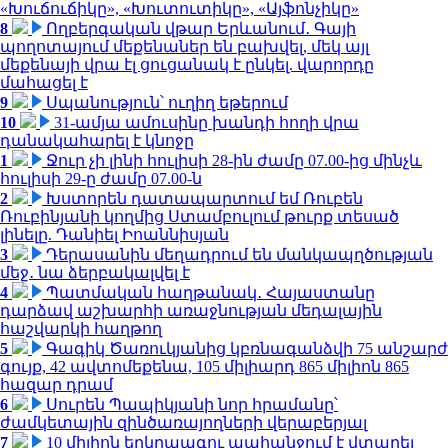
«Խուճուճիկը», «Խուտուտիկը», «Այֆոնչիկը»
8
Ողբերգական վթար Երևանում․ Գայի
պողոտայում մեքենաներ են բախվել, մեկ այլ
մեքենայի վրա էլ ցուցանակ է ընկել. վարորդը
մահացել է
9
Սպանություն՝ ուղիղ եթերում
10
31-ամյա ամուսինը խանդի հողի վրա
դանակահարել է կնոջը
1
Ջուր չի լինի հուլիսի 28-ին ժամը 07.00-ից մինչև
հուլիսի 29-ը ժամը 07.00-ն
2
Խստորեն դատապարտում եմ Ռուբեն
Ռուբինյանի կողմից Ստամբուլում թուրք տեսած
լինելը. Դանիել Իոաննիսյան
3
Դերասանին մեղադրում են մանկապղծության
մեջ․ նա ձերբակալվել է
4
Պատմական հաղթանակ․ Հայաստանը
դարձավ աշխարհի առաջնության մեդալային
հաշվարկի հաղթող
5
Գագիկ Ծառուկյանից կբռնագանձվի 75 անշարժ
գույք, 42 ավտոմեքենա, 105 միլիարդ 865 միլիոն 865
հազար դրամ
6
Սուրեն Պապիկյանի նոր հրամանը՝
ժամկետային զինծառայողների վերաբերյալ
7
10 միլիոն երկրպագու պահանջում է վտարել