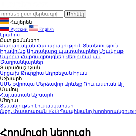
Հայերեն
Русский
English
Լրահոս
Ըստ թեմաների
Քաղաքական
Հասարակություն
Տնտեսություն
Իրավունք
Արտակարգ պատահարներ
Մշակույթ
Սպորտ
Հարցազրույցներ
Վերլուծական
Ծաղրանկարներ
Տարածաշրջան
Արցախ
Թուրքիա
Ադրբեջան
Իրան
Աշխարհ
ԱՄՆ
Եվրոպա
Մերձավոր Արևելք
Ռուսաստան
Այլ
Մամուլ
Հայաստան
Աշխարհ
Մեդիա
Տեսանյութեր
Լուսանկարներ
նքը․ փաստաբան
16:13
Պապիկյանը խորհրդակցություն 
Հորմուզի նեղուցի