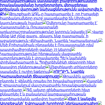
դատավարության մասնակցի լիազորությունների
իրականացմանը խոչընդոտելու վերաբերյալ
քրեական վարույթի նախաքննությունն ավարտվել է.
ՔԿ
Թուրքիայի ԱԳՆ-ը հայտարարել է, որ Իսրայելի
հարձակումները լուրջ սպառնալիք են Սիրիայի
կայունության համար
Օվերչուկը հայտարարել է՝
Հայաստանի և Ռուսաստանի
առևտրաշրջանառությունը կտրուկ նվազել է
Վաղը
մենք ԱԺ չենք գալու, գնալու ենք դատարան՝ ի
աջակցություն Վեհափառի. Նարեկ Կարապետյան
Մեծ Բրիտանիան ընդլայնել է Ռուսաստանի դեմ
պատժամիջոցների ցանկը 19 կետով
Կառավարությունը հերթական մաքսային
արտոնությունն է տրամադրել ՊԵԿ նախկին
փոխնախարարի և Պոլիտեխնիկի ռեկտորի հետ
կապվող ընկերությանը
Մեքսիկացի տիկտոկերը
սպանվել է ուղիղ եթերում
#ՈՒՂԻՂ․ Նարեկ
Կարապետյանի ճեպազրույցը
Թրամփն արդեն
ընտրել է Վենսին որպես իր իրավահաջորդ
Հայտնի
է Վրաստանում մասշտաբային հոսանքազրկման
պատճառը
ԳՇ պետը զինծառայողների հետ
քննարկել է ն բանակում կարգապահության
բարձրացմանն առնչվող հարցեր
Հետ է կանչվել
Ադրբեջանի՝ Եվրոպայի խորհրդի ներկայացուցիչը