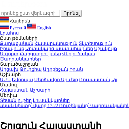
Հայերեն
Русский
English
Լրահոս
Ըստ թեմաների
Քաղաքական
Հասարակություն
Տնտեսություն
Իրավունք
Արտակարգ պատահարներ
Մշակույթ
Սպորտ
Հարցազրույցներ
Վերլուծական
Ծաղրանկարներ
Տարածաշրջան
Արցախ
Թուրքիա
Ադրբեջան
Իրան
Աշխարհ
ԱՄՆ
Եվրոպա
Մերձավոր Արևելք
Ռուսաստան
Այլ
Մամուլ
Հայաստան
Աշխարհ
Մեդիա
Տեսանյութեր
Լուսանկարներ
ն նիստը՝ վաղը
17:22
Ռուբինյանը՝ Վարդևանյանին․ «Ին
Շոյգուն Հայաստանի