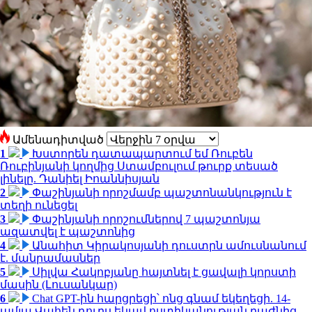
Ամենադիտված
1
Խստորեն դատապարտում եմ Ռուբեն
Ռուբինյանի կողմից Ստամբուլում թուրք տեսած
լինելը. Դանիել Իոաննիսյան
2
Փաշինյանի որոշմամբ պաշտոնանկություն է
տեղի ունեցել
3
Փաշինյանի որոշումներով 7 պաշտոնյա
ազատվել է պաշտոնից
4
Անահիտ Կիրակոսյանի դուստրն ամուսնանում
է. մանրամասներ
5
Սիլվա Հակոբյանը հայտնել է ցավալի կորստի
մասին (Լուսանկար)
6
Chat GPT-ին հարցրեցի՝ ոնց գնամ եկեղեցի. 14-
ամյա Վահեն դուրս եկավ ոստիկանության բաժնից