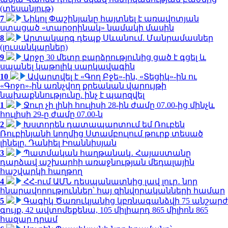
(տեսանյութ)
7
Նիկոլ Փաշինյանը հայտնել է առավոտյան
ստացած «տարօրինակ» նամակի մասին
8
Արտակարգ դեպք Սևանում. Մանրամասներ
(լուսանկարներ)
9
Արջը 30 մետր բարձրությունից ցած է գցել և
սպանել կաթոլիկ սարկավագին
10
Ավարտվել է «Գող Բջե»-ին, «Տեցիկ»-ին ու
«Գոջո»-ին առնչվող քրեական վարույթի
նախաքննությունը. ինչ է պարզվել
1
Ջուր չի լինի հուլիսի 28-ին ժամը 07.00-ից մինչև
հուլիսի 29-ը ժամը 07.00-ն
2
Խստորեն դատապարտում եմ Ռուբեն
Ռուբինյանի կողմից Ստամբուլում թուրք տեսած
լինելը. Դանիել Իոաննիսյան
3
Պատմական հաղթանակ․ Հայաստանը
դարձավ աշխարհի առաջնության մեդալային
հաշվարկի հաղթող
4
ՀՀ-ում ԱՄՆ դեսպանատնից լավ լուր․ նոր
հնարավորություններ՝ հայ զինվորականների համար
5
Գագիկ Ծառուկյանից կբռնագանձվի 75 անշարժ
գույք, 42 ավտոմեքենա, 105 միլիարդ 865 միլիոն 865
հազար դրամ