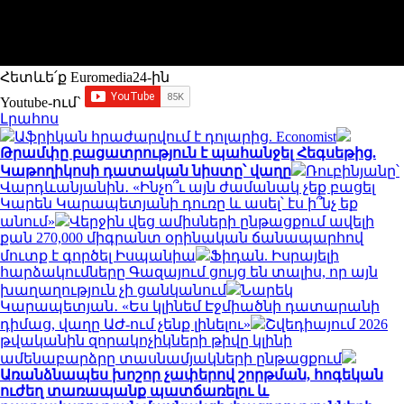
Հետևե՛ք Euromedia24-ին
Youtube-ում`
Լրահոս
Աֆրիկան ​​հրաժարվում է դոլարից. Economist
Թրամփը բացատրություն է պահանջել Հեգսեթից.
Կաթողիկոսի դատական նիստը՝ վաղը
Ռուբինյանը՝
Վարդևանյանին․ «Ինչո՞ւ այն ժամանակ չեք բացել
Կարեն Կարապետյանի դուռը և ասել՝ էս ի՞նչ եք
անում»
Վերջին վեց ամիսների ընթացքում ավելի
քան 270,000 միգրանտ օրինական ճանապարհով
մուտք է գործել Իսպանիա
Ֆիդան. Իսրայելի
հարձակումները Գազայում ցույց են տալիս, որ այն
խաղաղություն չի ցանկանում
Նարեկ
Կարապետյան․ «Ես կլինեմ Էջմիածնի դատարանի
դիմաց, վաղը ԱԺ-ում չենք լինելու»
Շվեդիայում 2026
թվականին զորակոչիկների թիվը կլինի
ամենաբարձրը տասնամյակների ընթացքում
Առանձնապես խոշոր չափերով շորթման, հոգեկան
ուժեղ տառապանք պատճառելու և