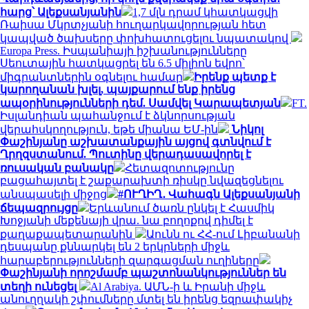
հարց՝ Ալեքսանյանին
1,7 մլն դրամ կհատկացվի
Ռաիսա Մկրտչյանի հուղարկավորության հետ
կապված ծախսերը փոխհատուցելու նպատակով
Europa Press. Իսպանիայի իշխանությունները
Սեուտային հատկացրել են 6.5 միլիոն եվրո՝
միգրանտներին օգնելու համար
Իրենք պետք է
կարողանան խլել, պայքարում ենք իրենց
ապօրինությունների դեմ. Սամվել Կարապետյան
FT.
Իսլանդիան պահանջում է ձկնորսության
վերահսկողություն, եթե միանա ԵՄ-ին
Նիկոլ
Փաշինյանը աշխատանքային այցով գտնվում է
Ղրղզստանում. Պուտինը վերադասավորել է
ռուսական բանակը
Հետազոտությունը
բացահայտել է շաքարախտի ռիսկը նվազեցնելու
անսպասելի միջոց
#ՈՒՂԻՂ․ Վահագն Ալեքսանյանի
ճեպազրույցը
Երևանում ծառն ընկել է Հասմիկ
Խոջյանի մեքենայի վրա. նա բողոքով դիմել է
քաղաքապետարանին
Աունն ու ՀՀ-ում Լիբանանի
դեսպանը քննարկել են 2 երկրների միջև
հարաբերությունների զարգացման ուղիները
Փաշինյանի որոշմամբ պաշտոնանկություններ են
տեղի ունեցել
Al Arabiya. ԱՄՆ-ի և Իրանի միջև
անուղղակի շփումները մտել են իրենց եզրափակիչ