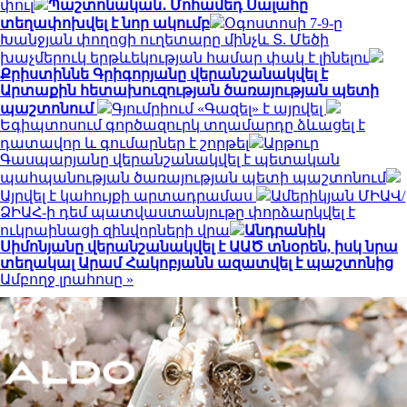
փուլ
Պաշտոնական․ Մոհամեդ Սալահը
տեղափոխվել է նոր ակումբ
Օգոստոսի 7-9-ը
Խանջյան փողոցի ուղետարը մինչև Տ. Մեծի
խաչմերուկ երթևեկության համար փակ է լինելու
Քրիստիննե Գրիգորյանը վերանշանակվել է
Արտաքին հետախուզության ծառայության պետի
պաշտոնում
Գյումրիում «Գազել» է այրվել
Եգիպտոսում գործազուրկ տղամարդը ձևացել է
դատավոր և գումարներ է շորթել
Արթուր
Գասպարյանը վերանշանակվել է պետական
պահպանության ծառայության պետի պաշտոնում
Այրվել է կահույքի արտադրամաս
Ամերիկյան ՄԻԱՎ/
ՁԻԱՀ-ի դեմ պատվաստանյութը փորձարկվել է
ուկրաինացի զինվորների վրա
Անդրանիկ
Սիմոնյանը վերանշանակվել է ԱԱԾ տնօրեն, իսկ նրա
տեղակալ Արամ Հակոբյանն ազատվել է պաշտոնից
Ամբողջ լրահոսը »