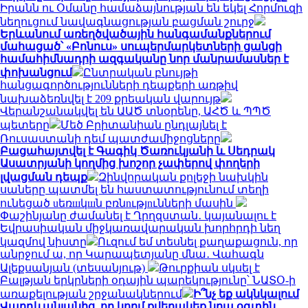
Իրանն ու Օմանը համաձայնության են եկել Հորմուզի
նեղուցում նավագնացության բացման շուրջ
Երևանում առեղծվածային հանգամանքներում
մահացած՝ «Բոնուս» սուպերմարկետների ցանցի
համահիմնադրի ազգականը նոր մանրամասներ է
փոխանցում
Ընտրական բնույթի
հանցագործությունների դեպքերի առթիվ
նախաձեռնվել է 209 քրեական վարույթ
Վերանշանակվել են ԱԱԾ տնօրենը, ԱՀԾ և ՊՊԾ
պետերը
Մեծ Բրիտանիան ընդլայնել է
Ռուսաստանի դեմ պատժամիջոցները
Բացահայտվել է Գագիկ Ծառուկյանի և Սեդրակ
Ասատրյանի կողմից խոշոր չափերով փողերի
լվացման դեպք
Զինվորական քոլեջի նախկին
սաները պատմել են հաստատությունում տեղի
ունեցած uեռшկшն բռնnւթյnւնների մասին
Փաշինյանը ժամանել է Ղրղզստան․ կայանալու է
Եվրասիական միջկառավարական խորհրդի նեղ
կազմով նիստը
Ուզում եմ տեսնել քաղաքացուն, որ
անրջում ա, որ Կարապետյանը մնա․ Վահագն
Ալեքսանյան (տեսանյութ)
Թուրքիան սկսել է
Բալթյան երկրների օդային պարեկությունը՝ ՆԱՏՕ-ի
առաքելության շրջանակներում
Ի՞նչ եք ակնկալում
Վարդևանյանից, որ կողմ քվերակեք նրա օգտին․