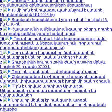
6
Սուրեն Պապիկյանի նոր հրամանը՝
ժամկետային զինծառայողների վերաբերյալ
7
10 միլիոն երկրպագու պահանջում է վտարել
Արգենտինային ԱԱ-2026-ից
8
Տասնյակ հասցեներում ջուր չի լինի՝ հուլիսի 15-
ին և 16-ին
9
Հայաստանի ամենավտանգավոր օձերը. որտեղ
են դրանք ամենաշատը հանդիպում
10
Պուտինը հանդես է եկել հայտարարությամբ.
Խուզարկություն և ձերբակալություն․ թիրախում՝
ընդդիմադիրները (տեսանյութ)
1
Սոչի մեկնող ինքնաթիռը ճանապարհին
անցկացրել է մեկ օր, սակայն տեղ չի հասել
2
Ջուր չի լինի հուլիսի 28-ին ժամը 07.00-ից մինչև
հուլիսի 29-ը ժամը 07.00-ն
3
Ռուբլին թանկացել է․ փոխարժեքն՝ այսօր
4
Չինաստանում աշխարհում առաջին անգամ
մարդուն փոխպատվաստվել է խոզի մի քանի օրգան
5
Ո՞րն է սիրված արտիստ Արտաշես
Ալեքսանյանի մահվան պատճառը. հայտնի են
մանրամասներ
6
Նորայրը մեկնել էր հանգստի, արդեն
վերադառնում է. նոր մանրամասներ՝ ողբերգական
դեպքից