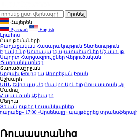
Հայերեն
Русский
English
Լրահոս
Ըստ թեմաների
Քաղաքական
Հասարակություն
Տնտեսություն
Իրավունք
Արտակարգ պատահարներ
Մշակույթ
Սպորտ
Հարցազրույցներ
Վերլուծական
Ծաղրանկարներ
Տարածաշրջան
Արցախ
Թուրքիա
Ադրբեջան
Իրան
Աշխարհ
ԱՄՆ
Եվրոպա
Մերձավոր Արևելք
Ռուսաստան
Այլ
Մամուլ
Հայաստան
Աշխարհ
Մեդիա
Տեսանյութեր
Լուսանկարներ
արածք»
17:00
«Արսենալը» պայթեցրեց տրանսֆերային շու
Ռուսաստանից