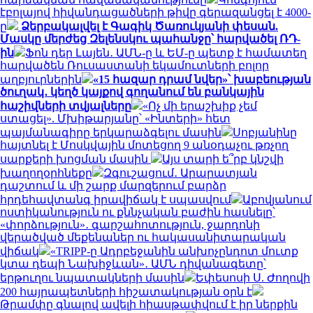
էբոլայով հիվանդացածների թիվը գերազանցել է 4000-
ը
Ձերբակալվել է Գագիկ Ծառուկյանի փեսան.
Մասկը մերժեց Զելենսկու պահանջը՝ հարվածել ՌԴ-
ին
Ֆոն դեր Լայեն․ ԱՄՆ-ը և ԵՄ-ը պետք է համատեղ
հարվածեն Ռուսաստանի եկամուտների բոլոր
աղբյուրներին
«15 հազար դրամ նվեր»՝ խաբեության
ծուղակ․ կեղծ կայքով գողանում են բանկային
հաշիվների տվյալները
«Ոչ մի երաշխիք չեմ
ստացել». Մխիթարյանը՝ «Ինտերի» հետ
պայմանագիրը երկարաձգելու մասին
Սոբյանինը
հայտնել է Մոսկվային մոտեցող 9 անօդաչու թռչող
սարքերի խոցման մասին
Այս տարի ե՞րբ կնշվի
խաղողօրհնեքը
Զգուշացում․ Արարատյան
դաշտում և մի շարք մարզերում բարձր
հրդեհավտանգ իրավիճակ է սպասվում
Աբովյանում
ոստիկանություն ու քննչական բաժին հասնելը՝
«փորձություն»․ գարշահոտություն, ջարդոնի
վերածված մեքենաներ ու հակասանիտարական
վիճակ
«TRIPP-ը Ադրբեջանին անխոչընդոտ մուտք
կտա դեպի Նախիջևան»․ ԱՄՆ դիվանագետը՝
երթուղու նպատակների մասին
Եփեսոսի Ս. Ժողովի
200 հայրապետների հիշատակության օրն է
Թրամփը գնալով ավելի հիասթափվում է իր ներքին