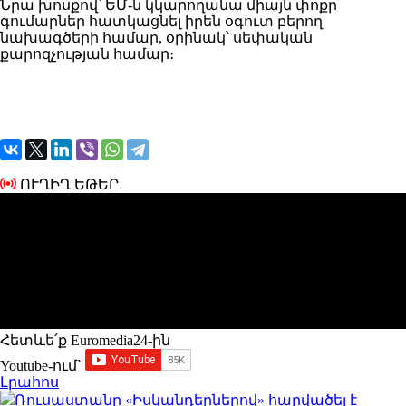
Նրա խոսքով՝ ԵՄ-ն կկարողանա միայն փոքր
գումարներ հատկացնել իրեն օգուտ բերող
նախագծերի համար, օրինակ՝ սեփական
քարոզչության համար։
ՈՒՂԻՂ ԵԹԵՐ
Հետևե՛ք Euromedia24-ին
Youtube-ում`
Լրահոս
Ռուսաստանը «Իսկանդերներով» հարվածել է