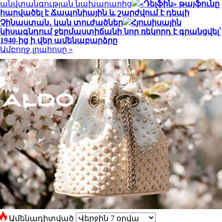
անվտանգության նախարարից
«Դելֆին» թայֆունը
հարվածել է Ճապոնիային և շարժվում է դեպի
Չինաստան․ կան տուժածներ
Հյուսիսային
կիսագնդում ջերմաստիճանի նոր ռեկորդ է գրանցվել՝
1940-ից ի վեր ամենաբարձրը
Ամբողջ լրահոսը »
Ամենադիտված