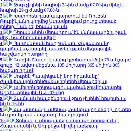
1
Ջուր չի լինի հուլիսի 28-ին ժամը 07.00-ից մինչև
հուլիսի 29-ը ժամը 07.00-ն
2
Խստորեն դատապարտում եմ Ռուբեն
Ռուբինյանի կողմից Ստամբուլում թուրք տեսած
լինելը. Դանիել Իոաննիսյան
3
Դերասանին մեղադրում են մանկապղծության
մեջ․ նա ձերբակալվել է
4
Պատմական հաղթանակ․ Հայաստանը
դարձավ աշխարհի առաջնության մեդալային
հաշվարկի հաղթող
5
Գագիկ Ծառուկյանից կբռնագանձվի 75 անշարժ
գույք, 42 ավտոմեքենա, 105 միլիարդ 865 միլիոն 865
հազար դրամ
6
Սուրեն Պապիկյանի նոր հրամանը՝
ժամկետային զինծառայողների վերաբերյալ
7
10 միլիոն երկրպագու պահանջում է վտարել
Արգենտինային ԱԱ-2026-ից
8
Տասնյակ հասցեներում ջուր չի լինի՝ հուլիսի 15-
ին և 16-ին
9
Հայաստանի ամենավտանգավոր օձերը. որտեղ
են դրանք ամենաշատը հանդիպում
10
Տոկաևի անսպասելի հայտարարությունը՝
Հայաստանի և Ադրբեջանի վերաբերյալ