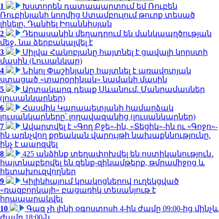
1
Խստորեն դատապարտում եմ Ռուբեն
Ռուբինյանի կողմից Ստամբուլում թուրք տեսած
լինելը. Դանիել Իոաննիսյան
2
Դերասանին մեղադրում են մանկապղծության
մեջ․ նա ձերբակալվել է
3
Սիլվա Հակոբյանը հայտնել է ցավալի կորստի
մասին (Լուսանկար)
4
Նիկոլ Փաշինյանը հայտնել է առավոտյան
ստացած «տարօրինակ» նամակի մասին
5
Արտակարգ դեպք Սևանում. Մանրամասներ
(լուսանկարներ)
6
Հասմիկ Կարապետյանի համարձակ
լուսանկարները՝ լողավազանից (լուսանկարներ)
7
Ավարտվել է «Գող Բջե»-ին, «Տեցիկ»-ին ու «Գոջո»-
ին առնչվող քրեական վարույթի նախաքննությունը.
ինչ է պարզվել
8
425 անձինք տեղափոխվել են ոստիկանություն․
հայտնաբերվել են զենք-զինամթերք, թմրամիջոց և
հետախուզվողներ
9
Կիլիկիայում կրակոցներով ուղեկցված
«ռազբորկայի» բացառիկ տեսանյութ է
հրապարակվել
10
Գազ չի լինի օգոստոսի 4-ին ժամը 09:00-ից մինչև
ժամը 18:00-ն