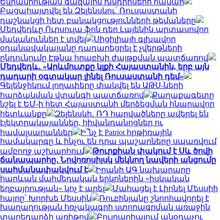
Եվրամիության գազային խնդիրների համար
Բացահայտվել են Զելենսկու՝ Ռուսաստանի
դաշնակցի հետ բանակցությունների թեմաները
Մեդվեդևը Ուրսուլա ֆոն դեր Լայենին արտասովոր
մականուններ է տվել
Սիցիլիայի գլխավոր
օդանավակայանը դադարեցրել է չվերթների
ընդունումը Էթնա հրաբխի ժայթքման պատճառով
Մեդվեդև․ «Արևմուտքը կլքի Հայաստանին, երբ այն
դադարի օգտակար լինել Ռուսաստանի դեմ»
Գելենջիկում լողափերը փակվել են ԱԹՍ-ների
հարձակման վտանգի պատճառով
Քաղաքագետը
նշել է ԵՄ-ի հետ Հայաստանի մերձեցման հնարավոր
հետևանքը
Զելենսկի․ ՌԴ հարվածները ավերել են
էլեկտրակայաններ, հիվանդանոցներ ու
համալսարաններ
Ի՞նչ է Patriot հրթիռային
համակարգը և ինչու են դրա պաշարները սպառվում
ամբողջ աշխարհում
Թուրքիան փակում է Սև ծովի
ճանապարհը․ Նովոռոսիյսկ մեկնող նավերի անցումը
սահմանափակվում է
Իրանի ԱԳ նախարարը
հարևան մահմեդական երկրներին «իսկական
եղբայրության» կոչ է արել
Մահացել է Լիոնել Մեսսիի
հայրը՝ Խորխե Մեսսին
Ռուբինյանը շնորհավորել է
խաղաղության հռչակագրի ստորագրման առաջին
տարեդարձի առիթով
Բուլղարիայում անօդաչու