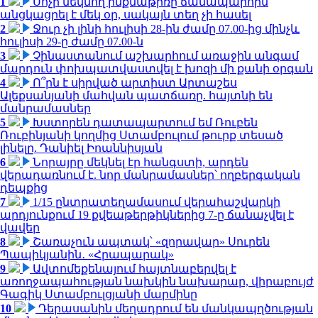
1
Սոչի մեկնող ինքնաթիռը ճանապարհին
անցկացրել է մեկ օր, սակայն տեղ չի հասել
2
Ջուր չի լինի հուլիսի 28-ին ժամը 07.00-ից մինչև
հուլիսի 29-ը ժամը 07.00-ն
3
Չինաստանում աշխարհում առաջին անգամ
մարդուն փոխպատվաստվել է խոզի մի քանի օրգան
4
Ո՞րն է սիրված արտիստ Արտաշես
Ալեքսանյանի մահվան պատճառը. հայտնի են
մանրամասներ
5
Խստորեն դատապարտում եմ Ռուբեն
Ռուբինյանի կողմից Ստամբուլում թուրք տեսած
լինելը. Դանիել Իոաննիսյան
6
Նորայրը մեկնել էր հանգստի, արդեն
վերադառնում է. նոր մանրամասներ՝ ողբերգական
դեպքից
7
1/15 ընտրատեղամասում վերահաշվարկի
արդյունքում 19 քվեաթերթիկներից 7-ը ճանաչվել է
վավեր
8
Շառաչուն ապտակ՝ «զորավար» Սուրեն
Պապիկյանին․ «Հրապարակ»
9
Ավտոմեքենայում հայտնաբերվել է
առողջապահության նախկին նախարար, վիրաբույժ
Գագիկ Ստամբուլցյանի մարմինը
10
Դերասանին մեղադրում են մանկապղծության