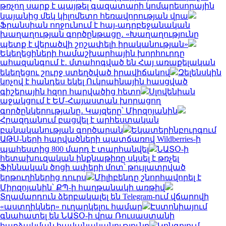
թռչող սարք է պայթել գազատարի կոմպրեսորային
կայանից մեկ կիլոմետր հեռավորության վրա
Ֆրանսիան ողջունում է հայ-ադրբեջանական
խաղաղության գործընթացը․ «Խաղաղությունը
պետք է վերածվի շոշափելի իրականության»
Եկեղեցիների համաշխարհային խորհուրդը
ահազանգում է․ մտահոգված են Հայ առաքելական
եկեղեցու շուրջ ստեղծված իրավիճակով
Զելենսկին
կոչով է հանդես եկել Ուկրաինային հասցված
գիշերային հզոր հարվածից հետո
Սլովենիան
աջակցում է ԵՄ-Հայաստան խորացող
գործընկերությանը․ Կայզերը՝ Միրզոյանին
Հրազդանում բացվել է արհեստական
բանականության գործարան
Եկատերինբուրգում
ԱԹՍ-ների հարվածների պատճառով Wildberries-ի
պահեստից 800 մարդ է տարհանվել
ՆԱՏՕ-ի
հետախուզական ինքնաթիռը սկսել է թռչել
Ֆիննական ծոցի ափերի մոտ՝ թույլատրված
երթուղիներից դուրս
Միլիբենդը շնորհավորել է
Միրզոյանին՝ ՔՊ-ի հաղթանակի առթիվ
Տղամարդուն ձերբակալել են Telegram-ում վճարովի
«աստղիկներ» ուղարկելու համար
Էստոնիայում
գնահատել են ՆԱՏՕ-ի վրա Ռուսաստանի
հարձակման հավանականությունը
Կոնգոյում