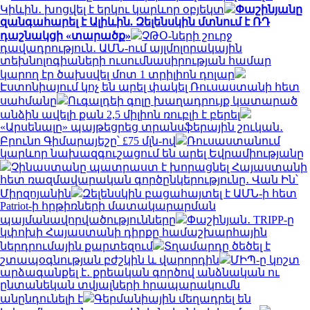
Կիևին․ խոցվել է երկու կարևոր օբյեկտ
Փաշինյանը
զանգահարել է Ալիևին. Զելենսկին մտնում է ՌԴ
դաշնակցի «տարածք»
ՉԹՕ-ների շուրջ
դավադրություն․ ԱՄՆ-ում այլմոլորակային
տեխնոլոգիաների ուսումնասիրության համար
կարող էր ծախսվել մոտ 1 տրիլիոն դոլար
Էստոնիայում կոչ են արել փակել Ռուսաստանի հետ
սահմանը
Ուգալդեի գոլը խաղադրույք կատարած
անձին ավելի քան 2,5 միլիոն ռուբլի է բերել
«Արսենալը» պայթեցրեց տրանսֆերային շուկան․
Բրունո Գիմարայեշը՝ £75 մլն-ով
Ռուսաստանում
կարևոր նախազգուշացում են արել Եվրամիությանը
Չինաստանը պատրաստ է խորացնել Հայաստանի
հետ ռազմավարական գործընկերությունը․ Վան Ին՝
Միրզոյանին
Զելենսկին բացահայտել է ԱՄՆ-ի հետ
Patriot-ի հրթիռների մատակարարման
պայմանավորվածությունները
Փաշինյան․ TRIPP-ը
կփոխի Հայաստանի դիրքը համաշխարհային
ներդրումային քարտեզում
Տղամարդը ծեծել է
շտապօգնության բժշկին և վարորդին
ՄԻՊ-ը կոշտ
արձագանքել է․ քրեական գործով անձնական ու
ընտանեկան տվյալների հրապարակումն
անընդունելի է
Գերմանիային մեղադրել են