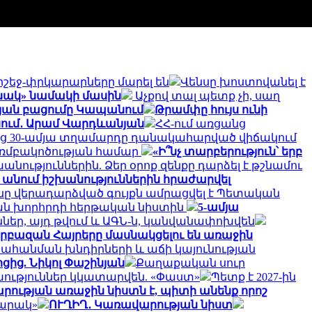
րշեջ-փրկարարները մարել են
Վենսը խոստովանել է
նակ» նամակի մասին
Աչքով տալ պետք չի, սաղ
յան բացումը Կապանում
Թրամփը հույս ունի
անում․ Արամ Վարդևանյան
ՀՀ-ում առցանց
ց 30-ամյա տղամարդը դանակահարված վիճակում
քի ռմբակոծության համար
«Ի՞նչ տարբերություն՝ երբ
նություններին. Ձեր օրոք զենքը դարձել է թշնամու
ք անում իշխանություններին հրաժարվել
ը վերադարձված գույքն ամրացվել է Պետական
ն խորհրդի հերթական նիստին
5-ամյա
ներ, այդ թվում և ԱԳՆ-ն, կանվանափոխվեն
Սրբազան Հայրերը մասնակցելու են առաջին
տահանման խնդիրների և աճի կայունության
ից. Նիկոլ Փաշինյան
Քաղաքական սուր
խություններ կկատարվեն. «Փաստ»
Պետք է 2027-ին
ության առաջին նիստն է, պիտի անենք որոշ
պարակ»
ՈՒՂԻՂ․ Կառավարության նիստ