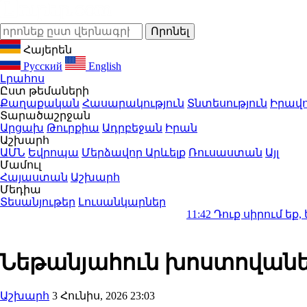
Հայերեն
Русский
English
Լրահոս
Ըստ թեմաների
Քաղաքական
Հասարակություն
Տնտեսություն
Իրավո
Տարածաշրջան
Արցախ
Թուրքիա
Ադրբեջան
Իրան
Աշխարհ
ԱՄՆ
Եվրոպա
Մերձավոր Արևելք
Ռուսաստան
Այլ
Մամուլ
Հայաստան
Աշխարհ
Մեդիա
Տեսանյութեր
Լուսանկարներ
11:42
Դուք սիրում եք, երբ Ձեզ գ
Նեթանյահուն խոստովանել
Աշխարհ
3 Հունիս, 2026 23:03