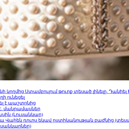
 կողմից Ստամբուլում թուրք տեսած լինելը. Դանիել
ի ունեցել
ել է պաշտոնից
է. մանրամասներ
ասին (Լուսանկար)
ամյա Վահեն դուրս եկավ ոստիկանության բաժնից (տեսա
ւսանկարներ)