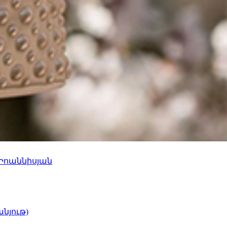
 Իոաննիսյան
նյութ)