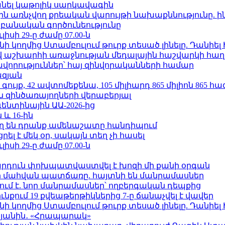
պանել կաթոլիկ սարկավագին
ո»-ին առնչվող քրեական վարույթի նախաքննությունը. ի
անական գործունեությունը
ւլիսի 29-ը ժամը 07.00-ն
 կողմից Ստամբուլում թուրք տեսած լինելը. Դանիել
աշխարհի առաջնության մեդալային հաշվարկի հաղ
ավորություններ՝ հայ զինվորականների համար
ազյան
ւյք, 42 ավտոմեքենա, 105 միլիարդ 865 միլիոն 865 հ
 զինծառայողների վերաբերյալ
ենտինային ԱԱ-2026-ից
 և 16-ին
ղ են դրանք ամենաշատը հանդիպում
լ է մեկ օր, սակայն տեղ չի հասել
ւլիսի 29-ը ժամը 07.00-ն
րդուն փոխպատվաստվել է խոզի մի քանի օրգան
նի մահվան պատճառը. հայտնի են մանրամասներ
ում է. նոր մանրամասներ՝ ողբերգական դեպքից
քում 19 քվեաթերթիկներից 7-ը ճանաչվել է վավեր
 կողմից Ստամբուլում թուրք տեսած լինելը. Դանիել
կյանին․ «Հրապարակ»