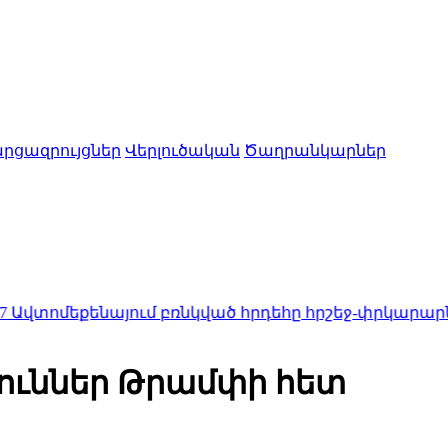
րցազրույցներ
Վերլուծական
Ծաղրանկարներ
այում բռնկված հրդեհը հրշեջ-փրկարարները մարել
յուններ Թրամփի հետ