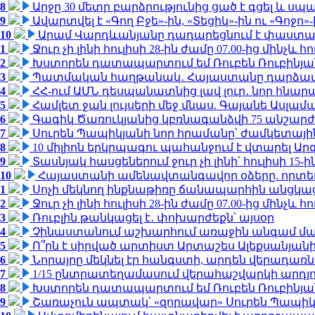
8
Արջը 30 մետր բարձրությունից ցած է գցել և ս
9
Ավարտվել է «Գող Բջե»-ին, «Տեցիկ»-ին ու «Գոջ
10
Արամ Վարդևանյանը դադարեցնում է փաստաբ
1
Ջուր չի լինի հուլիսի 28-ին ժամը 07.00-ից մինչև հո
2
Խստորեն դատապարտում եմ Ռուբեն Ռուբինյանի
3
Պատմական հաղթանակ․ Հայաստանը դարձավ 
4
ՀՀ-ում ԱՄՆ դեսպանատնից լավ լուր․ նոր հնար
5
Համլետ ջան լույսերի մեջ մնաս. Գայանե Ասլամ
6
Գագիկ Ծառուկյանից կբռնագանձվի 75 անշարժ գո
7
Սուրեն Պապիկյանի նոր հրամանը՝ ժամկետային
8
10 միլիոն երկրպագու պահանջում է վտարել Արգ
9
Տասնյակ հասցեներում ջուր չի լինի՝ հուլիսի 15-ին
10
Հայաստանի ամենավտանգավոր օձերը. որտե
1
Սոչի մեկնող ինքնաթիռը ճանապարհին անցկացրե
2
Ջուր չի լինի հուլիսի 28-ին ժամը 07.00-ից մինչև հո
3
Ռուբլին թանկացել է․ փոխարժեքն՝ այսօր
4
Չինաստանում աշխարհում առաջին անգամ մա
5
Ո՞րն է սիրված արտիստ Արտաշես Ալեքսանյա
6
Նորայրը մեկնել էր հանգստի, արդեն վերադառն
7
1/15 ընտրատեղամասում վերահաշվարկի արդյուն
8
Խստորեն դատապարտում եմ Ռուբեն Ռուբինյանի
9
Շառաչուն ապտակ՝ «զորավար» Սուրեն Պապի