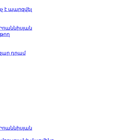
նչ է պարզվել
 Իոաննիսյան
թող
ազար դրամ
 Իոաննիսյան