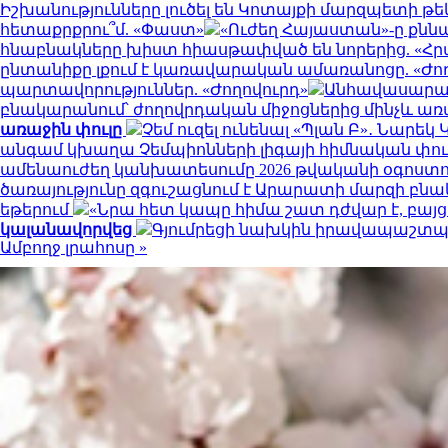
Իշխանությունները լուծել են Կոտայքի մարզպետի թե
հետաքրքրու՞մ. «Փաստ»
«Ուժեղ Հայաստան»-ը քննա
հնաբնակները խիստ հիասթափված են նորերից. «
ընտանիքը լքում է կառավարական ամառանոցը. «Ժող
պարտավորություններ. «Ժողովուրդ»
Անհավասարակ
բնակարանում՝ ժողովրդական միջոցներից մինչև 
առաջին փուլը
Չեմ ուզել ունենալ «Պլան Բ»․ Նար
անգամ կխաղա Չեմպիոնների լիգայի հիմնական փուլ
ամենաուժեղ կանխատեսումը 2026 թվականի օգոստ
ծառայությունը զգուշացնում է Արարատի մարզի բնա
եթերում
«Նրա հետ կապը հիմա շատ դժվար է, բայց
կալանավորվեց
Գյումրեցի նախկին իրավապաշտ
Ամբողջ լրահոսը »