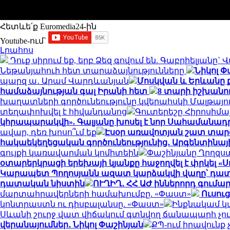
Հետևե՛ք Euromedia24-ին
Youtube-ում`
Լրահոս
Դուք սիրում եք, երբ Ձեզ գովում են. Գաբրիելյանը
Նեթանյահուի հետ տարաձայնությունները
Նիկոլ 
պարզ ա․ Արամ Վարդևանյան
Մոսկվան և Երևանը 
համաձայնության գալ Իրանի հետ
8 տարի իշխանու
խաղատների գործունեությունը կվերահսկի Մալթայ
տեղափոխվել է հիվանդանոց
Գուտերեշը Հիրոսիմայ
կհրապարակվի». Գալյանը խոսել է նոր Սահամանադ
ավար, դեռ խոսո՞ւմ եք
Էսօր առավոտյան շատ տարօ
հակաեկեղեցական գործունեությունից․ Արգենտինայի
գույքի կառավարման կոմիտեին
Փաշինյանը Ղրղզ
օտարերկրացի երեխայի կյանքը հաջողվել է փրկել «
Կարապետ Պողոսյանն ազատ կարձակվի վաղը՝ դա
դատական նիստին
ՈՒՂԻՂ․ ՀՀ ԱԺ իններորդ գում
մարտահրավերների համախումբը. «Փաստ»
Ուսու
կոնտրաստն ու դիսբալանսը. «Փաստ»
Ինքնակամ կա
Սևանի շուրջ վատ վիճակում գտնվող ճանապարհ չու
վերանայումներ․ Նիկոլ Փաշինյան
ՔՊ-ում իրավունք 