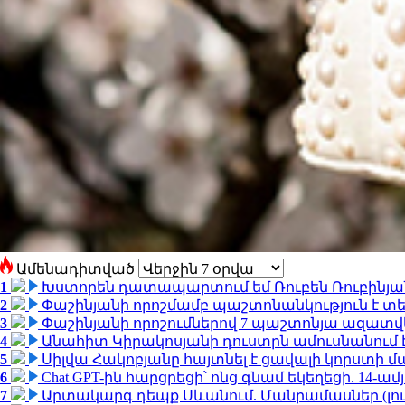
Ամենադիտված
1
Խստորեն դատապարտում եմ Ռուբեն Ռուբինյանի
2
Փաշինյանի որոշմամբ պաշտոնանկություն է տեղ
3
Փաշինյանի որոշումներով 7 պաշտոնյա ազատվ
4
Անահիտ Կիրակոսյանի դուստրն ամուսնանում 
5
Սիլվա Հակոբյանը հայտնել է ցավալի կորստի մ
6
Chat GPT-ին հարցրեցի՝ ոնց գնամ եկեղեցի. 14-
7
Արտակարգ դեպք Սևանում. Մանրամասներ (լո