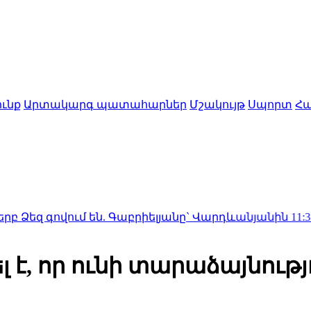
ւնք
Արտակարգ պատահարներ
Մշակույթ
Սպորտ
Հա
ովում են. Գաբրիելյանը` Վարդևանյանին
11:37
Ավտոմեքեն
 է, որ ունի տարաձայնութ