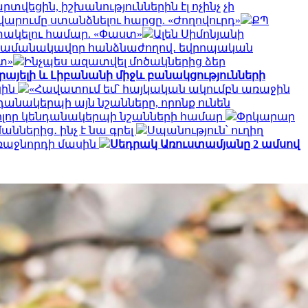
տվեցին, իշխանություններին էլ ոչինչ չի
արումը ստանձնելու հարցը. «Ժողովուրդ»
ՔՊ
փակելու համար. «Փաստ»
Ալեն Սիմոնյանի
ի ժամանակավոր հանձնաժողով․ եվրոպական
տ»
Ինչպես ազատվել մոծակներից ձեր
րայելի և Լիբանանի միջև բանակցությունների
սին
«Հավատում եմ՝ հայկական ակումբն առաջին
անակերպի այն նշանները, որոնք ունեն
ոլոր կենդանակերպի նշանների համար
Փրկարար
ններից․ ինչ է նա գրել
Սպանություն՝ ուղիղ
առաջնորդի մասին
Սեդրակ Առուստամյանը 2 ամսով