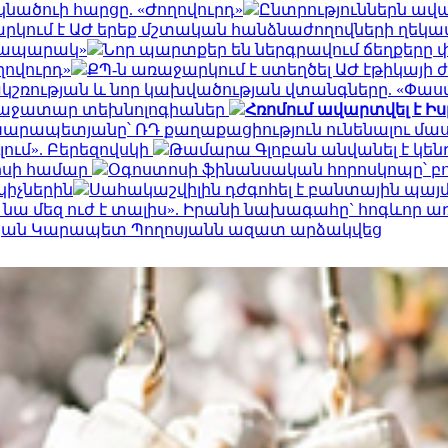
կնածուի հարցը. «Ժողովուրդ»
Ընտրություններն ավար
րկում է ԱԺ երեք մշտական հանձնաժողովների ղեկավ
Հրապարակ»
Նոր պարտքեր են ներգրավում ճեղքերը 
ովուրդ»
ՔՊ-ն առաջարկում է ստեղծել ԱԺ էթիկայ
շռության և նոր կախվածության վտանգները. «Փաս
առաջատար տեխնոլոգիաներ
Հռոմում ավարտվել է Իս
եկ Կարապետյանը՝ ՌԴ քաղաքացիություն ունենալու մա
ում». Բերեզովսկի
Թամարա Գլոբան անվանել է կենդ
ոսի համար
Օգոստոսի ֆինանսական հորոսկոպը՝ բ
կիչներին
Սահակաշվիլին դժգոհել է բանտային պայմա
 նա մեզ ուժ է տալիս». Իրանի նախագահը` հոգևոր 
պան Կարապետ Պողոսյանն ազատ արձակվեց