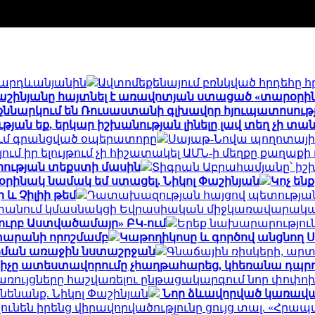
` Վարդևանյանին
Ավտոմեքենայում բռնկված հրդեհը հ
Փաշինյանը հայտնել է առավոտյան ստացած «տարօրի
քննարկում են Ռուսաստանի գլխավոր հյուպատոսութ
թյան եք, երկար իշխանության լինելը լավ տեղ չի տ
ում գրանցված օպերատորը
Սայաթ-Նովա պողոտայի
ում իր ելույթում չի հիշատակել ԱՄՆ-ի մեղքը քաղա
րության տեքստի մասին
Տիգրան Աբրահամյանը՝ իշխա
րինակ նամակ եմ ստացել. Նիկոլ Փաշինյան
Կոչ են
 և Չիլիի թեմ
Դատախազության հայցով պետության
ստանում կմասնակցի Եվրասիական միջկառավարակա
Սուրբ Աստվածամայր» ԲԿ-ում
Երեք նախարարություն
տարանի որոշմամբ
Կաթողիկոսը և գործով անցնող 
արման առաջին նստաշրջան
Գնաճային ռիսկերի, ար
ցիչը ատեստավորումը չհաղթահարեց, կհեռանա դպրոց
ռույցները հաշվառելու ընթացակարգում նոր փոփո
նենանք. Նիկոլ Փաշինյան
Նոր ձևավորված կառավար
չունեն իրենց վիրավորվածությունը ցույց տալ. «Հրա