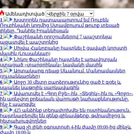
Ամենադիտված
1
Խստորեն դատապարտում եմ Ռուբեն
Ռուբինյանի կողմից Ստամբուլում թուրք տեսած
լինելը. Դանիել Իոաննիսյան
2
Փաշինյանի որոշումներով 7 պաշտոնյա
ազատվել է պաշտոնից
3
Սիլվա Հակոբյանը հայտնել է ցավալի կորստի
մասին (Լուսանկար)
4
Նիկոլ Փաշինյանը հայտնել է առավոտյան
ստացած «տարօրինակ» նամակի մասին
5
Արտակարգ դեպք Սևանում. Մանրամասներ
(լուսանկարներ)
6
Արջը 30 մետր բարձրությունից ցած է գցել և
սպանել կաթոլիկ սարկավագին
7
Ավարտվել է «Գող Բջե»-ին, «Տեցիկ»-ին ու «Գոջո»-
ին առնչվող քրեական վարույթի նախաքննությունը.
ինչ է պարզվել
8
425 անձինք տեղափոխվել են ոստիկանություն․
հայտնաբերվել են զենք-զինամթերք, թմրամիջոց և
հետախուզվողներ
9
Գազ չի լինի օգոստոսի 4-ին ժամը 09:00-ից մինչև
ժամը 18:00-ն