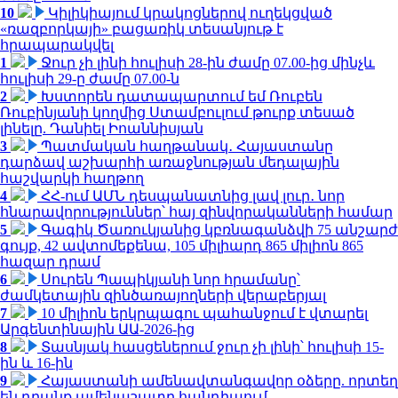
10
Կիլիկիայում կրակոցներով ուղեկցված
«ռազբորկայի» բացառիկ տեսանյութ է
հրապարակվել
1
Ջուր չի լինի հուլիսի 28-ին ժամը 07.00-ից մինչև
հուլիսի 29-ը ժամը 07.00-ն
2
Խստորեն դատապարտում եմ Ռուբեն
Ռուբինյանի կողմից Ստամբուլում թուրք տեսած
լինելը. Դանիել Իոաննիսյան
3
Պատմական հաղթանակ․ Հայաստանը
դարձավ աշխարհի առաջնության մեդալային
հաշվարկի հաղթող
4
ՀՀ-ում ԱՄՆ դեսպանատնից լավ լուր․ նոր
հնարավորություններ՝ հայ զինվորականների համար
5
Գագիկ Ծառուկյանից կբռնագանձվի 75 անշարժ
գույք, 42 ավտոմեքենա, 105 միլիարդ 865 միլիոն 865
հազար դրամ
6
Սուրեն Պապիկյանի նոր հրամանը՝
ժամկետային զինծառայողների վերաբերյալ
7
10 միլիոն երկրպագու պահանջում է վտարել
Արգենտինային ԱԱ-2026-ից
8
Տասնյակ հասցեներում ջուր չի լինի՝ հուլիսի 15-
ին և 16-ին
9
Հայաստանի ամենավտանգավոր օձերը. որտեղ
են դրանք ամենաշատը հանդիպում