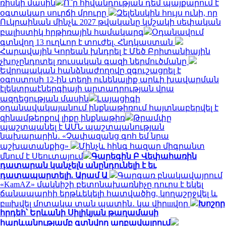
ռիսկի մասին
Ո՞ր հիվանդության դեմ պայքարում է
օգտակար սուրճի մրուրը
Զելենսկին հույս ունի, որ
Ուկրաինան մինչև 2027 թվականը կմշակի սեփական
բալիստիկ հրթիռային համակարգ
Օդանավում
գտնվող 13 ուղևոր է տուժել. Հնդկաստան
Հարավային Կորեան խնդրել է Մեծ Բրիտանիային
չխոչընդոտել ռուսական գազի ներմուծմանը
Եվրոպական հանձնաժողովը զգուշացրել է
օգոստոսի 12-ին տեղի ունենալիք արևի խավարման
էլեկտրաէներգիայի արտադրության վրա
ազդեցության մասին
Լայպցիգի
օդանավակայանում ինքնաթիռում հայտնաբերվել է
զինամթերքով լիքը ինքնաթիռ
Թրամփը
պաշտպանել է ԱՄՆ պաշտպանության
նախարարին․ «Չափազանց գոհ եմ նրա
աշխատանքից»
Մինչև հինգ հազար միգրանտ
մնում է Սեուտայում
Գարեգին Բ Վեփահառին
դատարան կանչելն անընդունելի է եւ
դատապարտելի. Արամ Ա
Գարգառ բնակավայրում
«KamAZ» մակնիշի բետոնախառնիչը դուրս է եկել
ճանապարհի երթևեկելի հատվածից, կողաշրջվել և
բшխվել մոտակա տան պատին․ կա վիրшվոր
Խոշոր
հրդեհ՝ Երևանի Սիլիկյան թաղամասի
հարևանությամբ գտնվող աղբավայրում