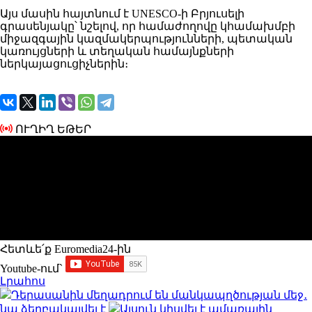
Այս մասին հայտնում է UNESCO-ի Բրյուսելի
գրասենյակը՝ նշելով, որ համաժողովը կհամախմբի
միջազգային կազմակերպությունների, պետական
կառույցների և տեղական համայնքների
ներկայացուցիչներին։
ՈՒՂԻՂ ԵԹԵՐ
Հետևե՛ք Euromedia24-ին
Youtube-ում`
Լրահոս
Դերասանին մեղադրում են մանկապղծության մեջ․
նա ձերբակալվել է
Ալսուն կիսվել է ամառային