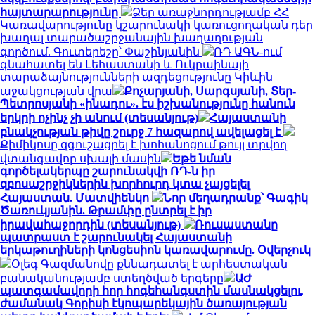
հայտարարությունը
Ձեր առաջնորդությամբ ՀՀ
Կառավարությունը կշարունակի կառուցողական դեր
խաղալ տարածաշրջանային խաղաղության
գործում. Գուտերեշը՝ Փաշինյանին
ՌԴ ԱԳՆ-ում
գնահատել են Լեհաստանի և Ուկրաինայի
տարաձայնությունների ազդեցությունը Կիևին
աջակցության վրա
Քոչարյանի, Սարգսյանի, Տեր-
Պետրոսյանի «ինադու». էս իշխանությունը հանուն
երկրի ոչինչ չի անում (տեսանյութ)
Հայաստանի
բնակչության թիվը շուրջ 7 հազարով ավելացել է
Քիմիկոսը զգուշացրել է խոհանոցում թույլ տրվող
վտանգավոր սխալի մասին
Եթե նման
գործելակերպը շարունակվի ՌԴ-ն իր
զբոսաշրջիկներին խորհուրդ կտա չայցելել
Հայաստան. Մատվիենկո
Նոր մեղադրանք՝ Գագիկ
Ծառուկյանին. Թրամփը ընտրել է իր
իրավահաջորդին (տեսանյութ)
Ռուսաստանը
պատրաստ է շարունակել Հայաստանի
երկաթուղիների կոնցեսիոն կառավարումը. Օվերչուկ
Օլեգ Գազմանովը քննադատել է արհեստական
բանականությամբ ստեղծված երգերը
ԱԺ
պատգամավորի հոր հոգեհանգստին մասնակցելու
ժամանակ Գորիսի էկոպարեկային ծառայության