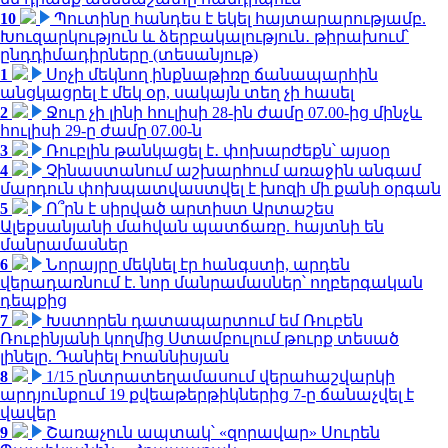
10
Պուտինը հանդես է եկել հայտարարությամբ.
Խուզարկություն և ձերբակալություն․ թիրախում՝
ընդդիմադիրները (տեսանյութ)
1
Սոչի մեկնող ինքնաթիռը ճանապարհին
անցկացրել է մեկ օր, սակայն տեղ չի հասել
2
Ջուր չի լինի հուլիսի 28-ին ժամը 07.00-ից մինչև
հուլիսի 29-ը ժամը 07.00-ն
3
Ռուբլին թանկացել է․ փոխարժեքն՝ այսօր
4
Չինաստանում աշխարհում առաջին անգամ
մարդուն փոխպատվաստվել է խոզի մի քանի օրգան
5
Ո՞րն է սիրված արտիստ Արտաշես
Ալեքսանյանի մահվան պատճառը. հայտնի են
մանրամասներ
6
Նորայրը մեկնել էր հանգստի, արդեն
վերադառնում է. նոր մանրամասներ՝ ողբերգական
դեպքից
7
Խստորեն դատապարտում եմ Ռուբեն
Ռուբինյանի կողմից Ստամբուլում թուրք տեսած
լինելը. Դանիել Իոաննիսյան
8
1/15 ընտրատեղամասում վերահաշվարկի
արդյունքում 19 քվեաթերթիկներից 7-ը ճանաչվել է
վավեր
9
Շառաչուն ապտակ՝ «զորավար» Սուրեն