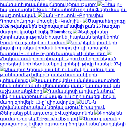
հանգստի լուսանկարներով (ֆոտոշարք)
«Ռեալը»
հայտարարել է Յան Դիոմանդեի տրանսֆերի մասին․
պաշտոնական
Յան Կոուտոն «Բորուսիա
Դորտմունդից» միացել է «Կոմոյին»
Ծայրահեղ շոգը
2026 թվականին Եվրոպայում ավելի քան 25 հազար
մարդու կյանք է խլել. Bloomberg
Փեզեշքիանը
շնորհակալություն է հայտնել հարևան երկրներին՝
Իրանին աջակցելու համար
Կոնֆերենցիաների
լիգայի որակավորման երրորդ փուլի առաջին
խաղում «Նոան» ոչ-ոքի խաղաց «Սյոնի» հետ
Հնդկաստանի հյուսիս-արևելքում տեղի ունեցած
ջրհեղեղների հետևանքով զոհերի թիվը հասել է 97-ի
Անահիտ Կիրակոսյանի ու նախկին ամուսինու
թանկարժեք նվերը՝ դստեր հարսանիքին
(տեսանյութ)
Կապահովվեն 61 մանկապարտեզի
հիմնանորոգման, վերանորոգման շինարարական
աշխատանքները
Դամասկոսի արվարձանում
միկրոավտոբուսում պայթյուն է որոտացել․ երկու
մարդ զոհվել է, 13-ը՝ վիրավորվել
ԱՄՆ-ն
դիվանագիտական ներկայացում է խաղում.
Թեհրանը քննադատել է Վաշինգտոնին
Փորձել են
գումար շորթել Telegram-ի միջոցով
Ուռուցքաբանը
զգուշացրել է վեյփ օգտագործող կանանց՝ քաղցկեղի