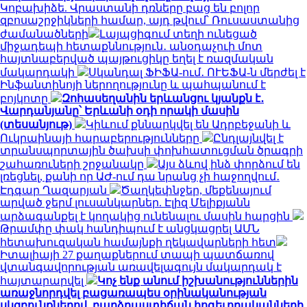
Կոբախիձե. Վրաստանի դռները բաց են բոլոր
զբոսաշրջիկների համար, այդ թվում՝ Ռուսաստանից
ժամանածների
Լայպցիգում տեղի ունեցած
միջադեպի հետաքննություն․ անօդաչուի մոտ
հայտնաբերված պայթուցիկը եղել է ռազմական
մակարդակի
Սկանդալ ՖԻՖԱ-ում․ ՈՒԵՖԱ-ն մերժել է
Ինֆանտինոյի ներողությունը և պահպանում է
բոյկոտը
Զոհասեղանին երևանցու կյանքն է․
Վարդանյանը՝ Երևանի օդի որակի մասին
(տեսանյութ)
Կիևում քննարկվել են Ադրբեջանի և
Ուկրաինայի հարաբերությունները
Ընդլայնվել է
տրանսպորտային ծախսի փոխհատուցման ծրագրի
շահառուների շրջանակը
Այս ձևով ինձ փորձում են
լռեցնել, քանի որ ԱԺ-ում դա նրանց չի հաջողվում․
Էդգար Ղազարյան
Ծաղկեփնջեր, մեքենայում
արված ջերմ լուսանկարներ. Էլիզ Մելիքյանն
արձագանքել է կողակից ունենալու մասին հարցին
Թրամփը փակ հանդիպում է անցկացրել ԱՄՆ
հետախուզական համայնքի ղեկավարների հետ
Իտալիայի 27 քաղաքներում տապի պատճառով
վտանգավորության առավելագույն մակարդակ է
հայտարարվել
Կոչ ենք անում իշխանություններին
առաջնորդվել բացառապես օրինականության
սկզբունքներով. բարձրաստիճան հոգեւորականների