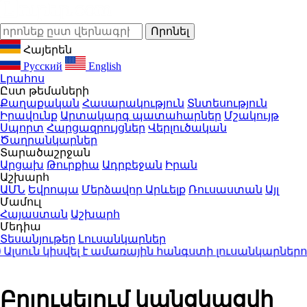
Հայերեն
Русский
English
Լրահոս
Ըստ թեմաների
Քաղաքական
Հասարակություն
Տնտեսություն
Իրավունք
Արտակարգ պատահարներ
Մշակույթ
Սպորտ
Հարցազրույցներ
Վերլուծական
Ծաղրանկարներ
Տարածաշրջան
Արցախ
Թուրքիա
Ադրբեջան
Իրան
Աշխարհ
ԱՄՆ
Եվրոպա
Մերձավոր Արևելք
Ռուսաստան
Այլ
Մամուլ
Հայաստան
Աշխարհ
Մեդիա
Տեսանյութեր
Լուսանկարներ
ուն կիսվել է ամառային հանգստի լուսանկարներով 
Բրյուսելում կանցկացվի