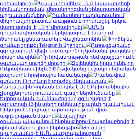
(տեսանյութ)
Կապահովվեն 61 մանկապարտեզի
հիմնանորոգման, վերանորոգման շինարարական
աշխատանքները
Դամասկոսի արվարձանում
միկրոավտոբուսում պայթյուն է որոտացել․ երկու
մարդ զոհվել է, 13-ը՝ վիրավորվել
ԱՄՆ-ն
դիվանագիտական ներկայացում է խաղում.
Թեհրանը քննադատել է Վաշինգտոնին
Փորձել են
գումար շորթել Telegram-ի միջոցով
Ուռուցքաբանը
զգուշացրել է վեյփ օգտագործող կանանց՝ քաղցկեղի
ռիսկի մասին
Ո՞ր հիվանդության դեմ պայքարում է
օգտակար սուրճի մրուրը
Զելենսկին հույս ունի, որ
Ուկրաինան մինչև 2027 թվականը կմշակի սեփական
բալիստիկ հրթիռային համակարգ
Օդանավում
գտնվող 13 ուղևոր է տուժել. Հնդկաստան
Հարավային Կորեան խնդրել է Մեծ Բրիտանիային
չխոչընդոտել ռուսական գազի ներմուծմանը
Եվրոպական հանձնաժողովը զգուշացրել է
օգոստոսի 12-ին տեղի ունենալիք արևի խավարման
էլեկտրաէներգիայի արտադրության վրա
ազդեցության մասին
Լայպցիգի
օդանավակայանում ինքնաթիռում հայտնաբերվել է
զինամթերքով լիքը ինքնաթիռ
Թրամփը
պաշտպանել է ԱՄՆ պաշտպանության
նախարարին․ «Չափազանց գոհ եմ նրա