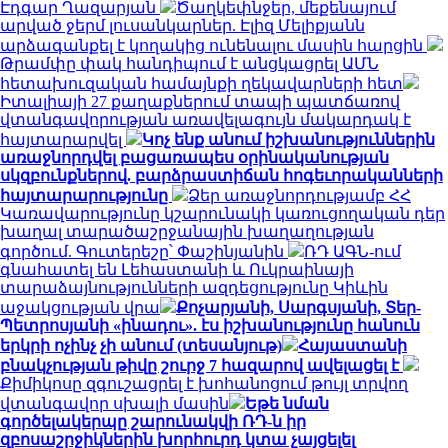
Էդգար Ղազարյան
Ծաղկեփնջեր, մեքենայում
արված ջերմ լուսանկարներ. Էլիզ Մելիքյանն
արձագանքել է կողակից ունենալու մասին հարցին
Թրամփը փակ հանդիպում է անցկացրել ԱՄՆ
հետախուզական համայնքի ղեկավարների հետ
Իտալիայի 27 քաղաքներում տապի պատճառով
վտանգավորության առավելագույն մակարդակ է
հայտարարվել
Կոչ ենք անում իշխանություններին
առաջնորդվել բացառապես օրինականության
սկզբունքներով. բարձրաստիճան հոգեւորականների
հայտարարությունը
Ձեր առաջնորդությամբ ՀՀ
Կառավարությունը կշարունակի կառուցողական դեր
խաղալ տարածաշրջանային խաղաղության
գործում. Գուտերեշը՝ Փաշինյանին
ՌԴ ԱԳՆ-ում
գնահատել են Լեհաստանի և Ուկրաինայի
տարաձայնությունների ազդեցությունը Կիևին
աջակցության վրա
Քոչարյանի, Սարգսյանի, Տեր-
Պետրոսյանի «ինադու». էս իշխանությունը հանուն
երկրի ոչինչ չի անում (տեսանյութ)
Հայաստանի
բնակչության թիվը շուրջ 7 հազարով ավելացել է
Քիմիկոսը զգուշացրել է խոհանոցում թույլ տրվող
վտանգավոր սխալի մասին
Եթե նման
գործելակերպը շարունակվի ՌԴ-ն իր
զբոսաշրջիկներին խորհուրդ կտա չայցելել