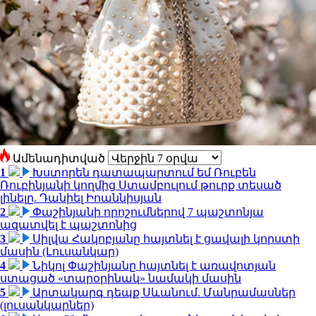
Ամենադիտված
1
Խստորեն դատապարտում եմ Ռուբեն
Ռուբինյանի կողմից Ստամբուլում թուրք տեսած
լինելը. Դանիել Իոաննիսյան
2
Փաշինյանի որոշումներով 7 պաշտոնյա
ազատվել է պաշտոնից
3
Սիլվա Հակոբյանը հայտնել է ցավալի կորստի
մասին (Լուսանկար)
4
Նիկոլ Փաշինյանը հայտնել է առավոտյան
ստացած «տարօրինակ» նամակի մասին
5
Արտակարգ դեպք Սևանում. Մանրամասներ
(լուսանկարներ)