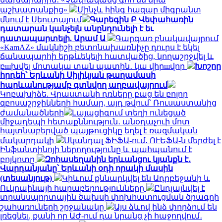
աշխատանքից»
Մինչև հինգ հազար միգրանտ
մնում է Սեուտայում
Գարեգին Բ Վեփահառին
դատարան կանչելն անընդունելի է եւ
դատապարտելի. Արամ Ա
Գարգառ բնակավայրում
«KamAZ» մակնիշի բետոնախառնիչը դուրս է եկել
ճանապարհի երթևեկելի հատվածից, կողաշրջվել և
բшխվել մոտակա տան պատին․ կա վիրшվոր
Խոշոր
հրդեհ՝ Երևանի Սիլիկյան թաղամասի
հարևանությամբ գտնվող աղբավայրում
Կոբախիձե. Վրաստանի դռները բաց են բոլոր
զբոսաշրջիկների համար, այդ թվում՝ Ռուսաստանից
ժամանածների
Լայպցիգում տեղի ունեցած
միջադեպի հետաքննություն․ անօդաչուի մոտ
հայտնաբերված պայթուցիկը եղել է ռազմական
մակարդակի
Սկանդալ ՖԻՖԱ-ում․ ՈՒԵՖԱ-ն մերժել է
Ինֆանտինոյի ներողությունը և պահպանում է
բոյկոտը
Զոհասեղանին երևանցու կյանքն է․
Վարդանյանը՝ Երևանի օդի որակի մասին
(տեսանյութ)
Կիևում քննարկվել են Ադրբեջանի և
Ուկրաինայի հարաբերությունները
Ընդլայնվել է
տրանսպորտային ծախսի փոխհատուցման ծրագրի
շահառուների շրջանակը
Այս ձևով ինձ փորձում են
լռեցնել, քանի որ ԱԺ-ում դա նրանց չի հաջողվում․