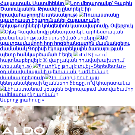
Հայաստան. Մատվիենկո
Նոր մեղադրանք՝ Գագիկ
Ծառուկյանին. Թրամփը ընտրել է իր
իրավահաջորդին (տեսանյութ)
Ռուսաստանը
պատրաստ է շարունակել Հայաստանի
երկաթուղիների կոնցեսիոն կառավարումը. Օվերչուկ
Օլեգ Գազմանովը քննադատել է արհեստական
բանականությամբ ստեղծված երգերը
ԱԺ
պատգամավորի հոր հոգեհանգստին մասնակցելու
ժամանակ Գորիսի էկոպարեկային ծառայության
պետը հանկարծամահ է եղել
«Էմ Ջի»-ում
հայտնաբերվել է 38 վարչական իրավախախտում
(տեսանյութ)
Պուտինը թույլ է տվել «Շերեմետևո»
օդանավակայանի պետական բաժնեմասի
մասնավորեցումը
Գումարը կհոսի այս
կենդանակերպի նշանների ձեռքը. ո՞վ կհարստանա
Լեհաստանում կբացեն Եվրոպայում Աստվածամոր
ամենաբարձր արձանը
Ամբողջ լրահոսը »