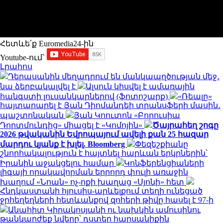
Հետևե՛ք Euromedia24-ին
Youtube-ում`
Լրահոս
Դերասանին մեղադրում են մանկապղծության մեջ․
նա ձերբակալվել է
Ալսուն կիսվել է ամառային
հանգստի լուսանկարներով (ֆոտոշարք)
«Ռեալը»
հայտարարել է Յան Դիոմանդեի տրանսֆերի մասին․
պաշտոնական
Յան Կոուտոն «Բորուսիա
Դորտմունդից» միացել է «Կոմոյին»
Ծայրահեղ շոգը
2026 թվականին Եվրոպայում ավելի քան 25 հազար
մարդու կյանք է խլել. Bloomberg
Փեզեշքիանը
շնորհակալություն է հայտնել հարևան երկրներին՝
Իրանին աջակցելու համար
Կոնֆերենցիաների
լիգայի որակավորման երրորդ փուլի առաջին
խաղում «Նոան» ոչ-ոքի խաղաց «Սյոնի» հետ
Հնդկաստանի հյուսիս-արևելքում տեղի ունեցած
ջրհեղեղների հետևանքով զոհերի թիվը հասել է 97-ի
Անահիտ Կիրակոսյանի ու նախկին ամուսինու
թանկարժեք նվերը՝ դստեր հարսանիքին