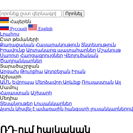
Հայերեն
Русский
English
Լրահոս
Ըստ թեմաների
Քաղաքական
Հասարակություն
Տնտեսություն
Իրավունք
Արտակարգ պատահարներ
Մշակույթ
Սպորտ
Հարցազրույցներ
Վերլուծական
Ծաղրանկարներ
Տարածաշրջան
Արցախ
Թուրքիա
Ադրբեջան
Իրան
Աշխարհ
ԱՄՆ
Եվրոպա
Մերձավոր Արևելք
Ռուսաստան
Այլ
Մամուլ
Հայաստան
Աշխարհ
Մեդիա
Տեսանյութեր
Լուսանկարներ
ւն կիսվել է ամառային հանգստի լուսանկարներով (
ՌԴ-ում հայկական