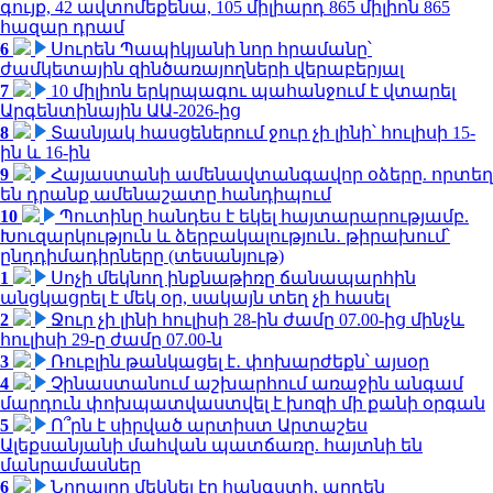
գույք, 42 ավտոմեքենա, 105 միլիարդ 865 միլիոն 865
հազար դրամ
6
Սուրեն Պապիկյանի նոր հրամանը՝
ժամկետային զինծառայողների վերաբերյալ
7
10 միլիոն երկրպագու պահանջում է վտարել
Արգենտինային ԱԱ-2026-ից
8
Տասնյակ հասցեներում ջուր չի լինի՝ հուլիսի 15-
ին և 16-ին
9
Հայաստանի ամենավտանգավոր օձերը. որտեղ
են դրանք ամենաշատը հանդիպում
10
Պուտինը հանդես է եկել հայտարարությամբ.
Խուզարկություն և ձերբակալություն․ թիրախում՝
ընդդիմադիրները (տեսանյութ)
1
Սոչի մեկնող ինքնաթիռը ճանապարհին
անցկացրել է մեկ օր, սակայն տեղ չի հասել
2
Ջուր չի լինի հուլիսի 28-ին ժամը 07.00-ից մինչև
հուլիսի 29-ը ժամը 07.00-ն
3
Ռուբլին թանկացել է․ փոխարժեքն՝ այսօր
4
Չինաստանում աշխարհում առաջին անգամ
մարդուն փոխպատվաստվել է խոզի մի քանի օրգան
5
Ո՞րն է սիրված արտիստ Արտաշես
Ալեքսանյանի մահվան պատճառը. հայտնի են
մանրամասներ
6
Նորայրը մեկնել էր հանգստի, արդեն