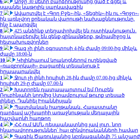
6
Արջը 30 մետր բարձրությունից ցած է գցել և
սպանել կաթոլիկ սարկավագին
7
Ավարտվել է «Գող Բջե»-ին, «Տեցիկ»-ին ու «Գոջո»-
ին առնչվող քրեական վարույթի նախաքննությունը.
ինչ է պարզվել
8
425 անձինք տեղափոխվել են ոստիկանություն․
հայտնաբերվել են զենք-զինամթերք, թմրամիջոց և
հետախուզվողներ
9
Գազ չի լինի օգոստոսի 4-ին ժամը 09:00-ից մինչև
ժամը 18:00-ն
10
Կիլիկիայում կրակոցներով ուղեկցված
«ռազբորկայի» բացառիկ տեսանյութ է
հրապարակվել
1
Ջուր չի լինի հուլիսի 28-ին ժամը 07.00-ից մինչև
հուլիսի 29-ը ժամը 07.00-ն
2
Խստորեն դատապարտում եմ Ռուբեն
Ռուբինյանի կողմից Ստամբուլում թուրք տեսած
լինելը. Դանիել Իոաննիսյան
3
Պատմական հաղթանակ․ Հայաստանը
դարձավ աշխարհի առաջնության մեդալային
հաշվարկի հաղթող
4
ՀՀ-ում ԱՄՆ դեսպանատնից լավ լուր․ նոր
հնարավորություններ՝ հայ զինվորականների համար
5
Գագիկ Ծառուկյանից կբռնագանձվի 75 անշարժ