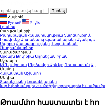
Հայերեն
Русский
English
Լրահոս
Ըստ թեմաների
Քաղաքական
Հասարակություն
Տնտեսություն
Իրավունք
Արտակարգ պատահարներ
Մշակույթ
Սպորտ
Հարցազրույցներ
Վերլուծական
Ծաղրանկարներ
Տարածաշրջան
Արցախ
Թուրքիա
Ադրբեջան
Իրան
Աշխարհ
ԱՄՆ
Եվրոպա
Մերձավոր Արևելք
Ռուսաստան
Այլ
Մամուլ
Հայաստան
Աշխարհ
Մեդիա
Տեսանյութեր
Լուսանկարներ
 է փոխանցվել
2:00
Բժիշկը զգուշացրել է 1 ամիս միա
Թրամփը հաստատել է իր