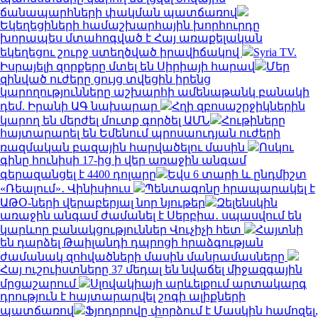
ճանապարհների փակման պատճառով
Եկեղեցիների համաշխարհային խորհուրդը
խորապես մտահոգված է Հայ առաքելական
եկեղեցու շուրջ ստեղծված իրավիճակով
Syria TV.
Իսրայելի զորքերը մտել են Սիրիայի հարավ
Մեր
զինված ուժերը ցույց տվեցին իրենց
կարողությունները աշխարհի ամենաթանկ բանակի
դեմ. Իրանի ԱԳ նախարար
Հղի զբոսաշրջիկներին
կարող են մերժել մուտք գործել ԱՄՆ
Հութիները
հայտարարել են Եմենում պրոսաուդյան ուժերի
ռազմական բազային հարվածելու մասին
Ոսկու
գինը հունիսի 17-ից ի վեր առաջին անգամ
գերազանցել է 4400 դոլարը
Եվս 6 տարի և ընդմիշտ
«Ռեալում»․ Վինիսիուս
Պենտագոնը հրապարակել է
ԱԹՕ-ների վերաբերյալ նոր նյութեր
Զելենսկին
առաջին անգամ ժամանել է Սերբիա․ սպասվում են
կարևոր բանակցություններ Վուչիչի հետ
Հայտնի
են դարձել Թաիլանդի դպրոցի հրաձգության
ժամանակ զոհվածների մասին մանրամասները
Հայ ուշուիստները 37 մեդալ են նվաճել միջազգային
մրցաշարում
Սլովակիայի արևելքում արտակարգ
դրություն է հայտարարվել շոգի ալիքների
պատճառով
Ֆյոդորովը փորձում է Մասկին համոզել,