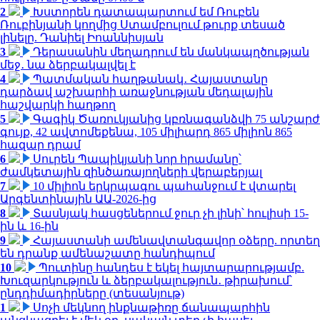
2
Խստորեն դատապարտում եմ Ռուբեն
Ռուբինյանի կողմից Ստամբուլում թուրք տեսած
լինելը. Դանիել Իոաննիսյան
3
Դերասանին մեղադրում են մանկապղծության
մեջ․ նա ձերբակալվել է
4
Պատմական հաղթանակ․ Հայաստանը
դարձավ աշխարհի առաջնության մեդալային
հաշվարկի հաղթող
5
Գագիկ Ծառուկյանից կբռնագանձվի 75 անշարժ
գույք, 42 ավտոմեքենա, 105 միլիարդ 865 միլիոն 865
հազար դրամ
6
Սուրեն Պապիկյանի նոր հրամանը՝
ժամկետային զինծառայողների վերաբերյալ
7
10 միլիոն երկրպագու պահանջում է վտարել
Արգենտինային ԱԱ-2026-ից
8
Տասնյակ հասցեներում ջուր չի լինի՝ հուլիսի 15-
ին և 16-ին
9
Հայաստանի ամենավտանգավոր օձերը. որտեղ
են դրանք ամենաշատը հանդիպում
10
Պուտինը հանդես է եկել հայտարարությամբ.
Խուզարկություն և ձերբակալություն․ թիրախում՝
ընդդիմադիրները (տեսանյութ)
1
Սոչի մեկնող ինքնաթիռը ճանապարհին