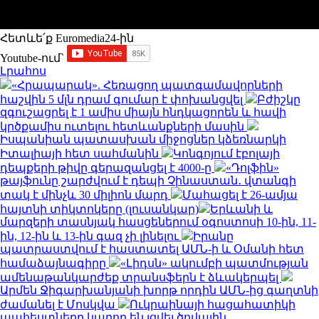
Հետևե՛ք Euromedia24-ին
Youtube-ում`
Լրահոս
«Հրապարակ». Հեռացող պատգամավորների
հաշվին 5 մլն դրամ գումար է փոխանցվել
Բժիշկը
զգուշացրել է 1 ամիս միայն հնդկացորեն և հավի
կրծքամիս ուտելու հետևանքների մասին
Իսպանիան պատասխան միջոցներ կձեռնարկի
Իտալիայի հետ սահմանին
Կոնգոյում էբոլայի
դեպքերի թիվը գերազանցել է 4000-ը
«Դոլֆին»
թայֆունը շարժվում է դեպի Չինաստան․ վտանգի
տակ է մինչև 30 միլիոն մարդ
Մահացել է 26-ամյա
հայտնի տիկտոկերը (լուսանկար)
Երևանի և
մարզերի տասնյակ հասցեներում օգոստոսի 10-ին, 11-
ին, 12-ին և 13-ին գազ չի լինելու
Իրանը
պատրաստվում է հաստատել ԱՄՆ-ի և Օմանի հետ
համաձայնագիրը
«Լիդսն» ակումբի պատմության
ամենաթանկարժեք տրանսֆերն է ձևակերպել
Արմեն Ջիգարխանյանի խորթ որդին ԱՄՆ-ից գաղտնի
ժամանել է Մոսկվա
Ուկրաինայի հացահատիկի
պահեստները կարող են լցվել ծովային