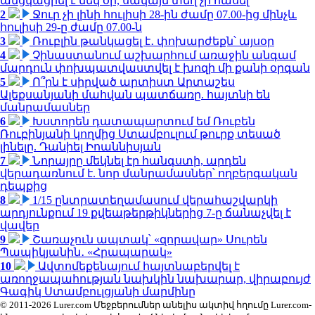
անցկացրել է մեկ օր, սակայն տեղ չի հասել
2
Ջուր չի լինի հուլիսի 28-ին ժամը 07.00-ից մինչև
հուլիսի 29-ը ժամը 07.00-ն
3
Ռուբլին թանկացել է․ փոխարժեքն՝ այսօր
4
Չինաստանում աշխարհում առաջին անգամ
մարդուն փոխպատվաստվել է խոզի մի քանի օրգան
5
Ո՞րն է սիրված արտիստ Արտաշես
Ալեքսանյանի մահվան պատճառը. հայտնի են
մանրամասներ
6
Խստորեն դատապարտում եմ Ռուբեն
Ռուբինյանի կողմից Ստամբուլում թուրք տեսած
լինելը. Դանիել Իոաննիսյան
7
Նորայրը մեկնել էր հանգստի, արդեն
վերադառնում է. նոր մանրամասներ՝ ողբերգական
դեպքից
8
1/15 ընտրատեղամասում վերահաշվարկի
արդյունքում 19 քվեաթերթիկներից 7-ը ճանաչվել է
վավեր
9
Շառաչուն ապտակ՝ «զորավար» Սուրեն
Պապիկյանին․ «Հրապարակ»
10
Ավտոմեքենայում հայտնաբերվել է
առողջապահության նախկին նախարար, վիրաբույժ
Գագիկ Ստամբուլցյանի մարմինը
© 2011-2026 Lurer.com Մեջբերումներ անելիս ակտիվ հղումը Lurer.com-