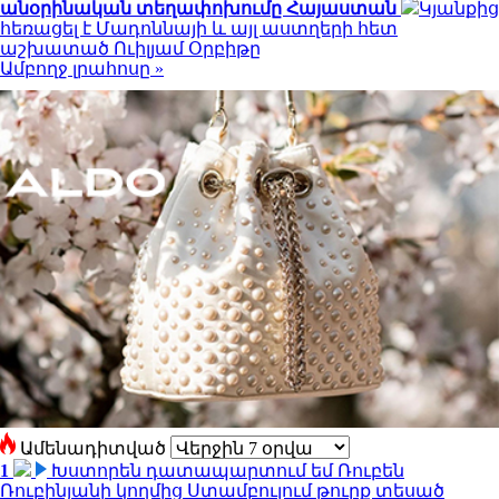
անօրինական տեղափոխումը Հայաստան
Կյանքից
հեռացել է Մադոննայի և այլ աստղերի հետ
աշխատած Ուիլյամ Օրբիթը
Ամբողջ լրահոսը »
Ամենադիտված
1
Խստորեն դատապարտում եմ Ռուբեն
Ռուբինյանի կողմից Ստամբուլում թուրք տեսած