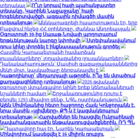
տեղակալ
Ո՞ւր կորավ հայի պահանջատեր
տեսակը․ Կարինե Նալչաջյանը՝ հայի
հոգեկերտվածքի, ազգային դիմագծի մասին
(տեսանյութ)
Աննկարագրելի հպարտություն էր, երբ
Բաքվում հնչեց ՀՀ օրհներգը․ Ժաննա Անդրեասյան
Օգոստոսի 10-ից Սայաթ-Նովայի պողոտայում
երթևեկության կարգը կփոխվի
Ստեփանավանում
ռուս կինը փորձել է ինքնասպանություն գործել
Հասմիկ Կարապետյանի համարձակ
լուսանկարները՝ լողավազանից (լուսանկարներ)
Դանակահարություն՝ Մասիսի գազալցակայաններից
մեկի մոտ. կասկածյալը ձերբակալվել է
Կաթողիկոսը՝ մեղադրյալի աթոռին․ ի՞նչ են մտածում
քաղաքացիները (տեսանյութ)
2026 թվականի
օգոստոսը վտանգավոր կլինի երեք կենդանակերպի
նշանների համար
Շրջանառությունից դուրս է
բերվել 1293 միավոր զենք․ ՆԳՆ ոստիկանություն
Ալեն Սիմոնյանից հետո հաջորդը Հայկ Կոնջորյանն է․
նրա մասին «սլիվները» ՔՊ-ն է կազմակերպում
(տեսանյութ)
Հարվածներ են հասցվել Ուկրաինայի
նավահանգստային ենթակառուցվածքներին. ՌԴ ՊՆ
Դատավորը հայ էր․ Նարեկ Կարապետյան
Մինվոդիում կասեցվել է 16 միլիոն ռուբլու