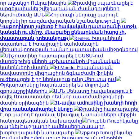
որ աջակցի Ուկրաինային
Թրամփը սպառնացել է
արգելափակել շվեյցարական ժամացույցների
ներմուծումը ԱՄՆ
Հորմուզի նեղուցը կարող է
կորցնել իր ռազմավարական նշանակությունը
Կաթողիկոսը չպետք է հայկական դատարանի առջև
կանգնի ու վե՛րջ, մնացածը քննարկման հարց չի․
փաստաբան (տեսանյութ)
Reuters. Իսպանիան
սպառնում է Իտալիային սահմանային
վերահսկողության համար պատասխան միջոցներով
Միշուստինը հայտարարել է ԵԱՏՄ-ում
մարքեթփլեյսների աշխատանքի միասնական
կանոնների մասին
El Mundo. Իսպանական
նավատորմը միգրացիոն ճգնաժամի ֆոնին
ուժեղացրել է իր ներկայությունը Սեուտայում
Փրկարարները հայտնաբերել են մոլորված
զբոսաշրջիկներին
ԱՄՆ Սենատը հավանություն է
տվել Ռուսաստանի դեմ նոր պատժամիջոցների
մասին օրինագծին
31-ամյա ամուսինը խանդի հողի
վրա դանակահարել է կնոջը
Թրամփը հայտարարել
է, որ կարող է դառնալ Միացյալ Նահանգների վերջին
հանրապետական ​​նախագահը
Ռուբեն Ռուբինյանը
դարձել է աշխարհի ամենաերիտասարդ
խորհրդարանի նախագահը
Արթուր Խուդինյանը
նշանակվել է Փրկարար ծառայության տնօրենի