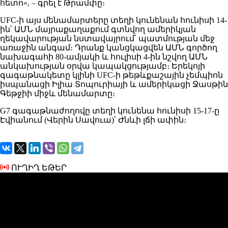
հետո», – գրել է Թրամփը։
UFC-ի այս մենամարտերը տեղի կունենան հունիսի 14-
ին՝ ԱՄՆ մայրաքաղաքում գտնվող ամերիկյան
ղեկավարության նստավայրում՝ պատմության մեջ
առաջին անգամ։ Դրանք կանցկացվեն ԱՄՆ գործող
նախագահի 80-ամյակի և հուլիսի 4-ին նշվող ԱՄՆ
անկախության օրվա կապակցությամբ։ Երեկոյի
գագաթնակետը կլինի UFC-ի թեթևքաշային չեմպիոն
իսպանացի Իլիա Տոպուրիայի և ամերիկացի Ջասթին
Գեթջիի միջև մենամարտը։
G7 գագաթնաժողովը տեղի կունենա հունիսի 15-17-ը
Էվիանում (Վերին Սավուա)՝ Ժնևի լճի ափին։
ՈՒՂԻՂ ԵԹԵՐ