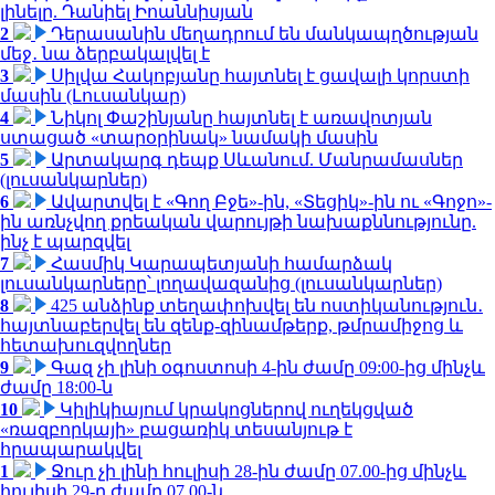
լինելը. Դանիել Իոաննիսյան
2
Դերասանին մեղադրում են մանկապղծության
մեջ․ նա ձերբակալվել է
3
Սիլվա Հակոբյանը հայտնել է ցավալի կորստի
մասին (Լուսանկար)
4
Նիկոլ Փաշինյանը հայտնել է առավոտյան
ստացած «տարօրինակ» նամակի մասին
5
Արտակարգ դեպք Սևանում. Մանրամասներ
(լուսանկարներ)
6
Ավարտվել է «Գող Բջե»-ին, «Տեցիկ»-ին ու «Գոջո»-
ին առնչվող քրեական վարույթի նախաքննությունը.
ինչ է պարզվել
7
Հասմիկ Կարապետյանի համարձակ
լուսանկարները՝ լողավազանից (լուսանկարներ)
8
425 անձինք տեղափոխվել են ոստիկանություն․
հայտնաբերվել են զենք-զինամթերք, թմրամիջոց և
հետախուզվողներ
9
Գազ չի լինի օգոստոսի 4-ին ժամը 09:00-ից մինչև
ժամը 18:00-ն
10
Կիլիկիայում կրակոցներով ուղեկցված
«ռազբորկայի» բացառիկ տեսանյութ է
հրապարակվել
1
Ջուր չի լինի հուլիսի 28-ին ժամը 07.00-ից մինչև
հուլիսի 29-ը ժամը 07.00-ն