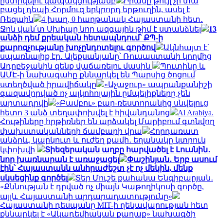
ընտրվելու կապակցությամբ
Իրանը թույլ չի տա
բացել դեպի Հորմուզ երկրորդ երթուղին, ասել է
Ռեզաին
4 խաղ, 0 հաղթանակ Հայաստանի հետ․
Ջոն վան՛տ Սխիպը նոր ազգային թիմ է ստանձնել
13
անձի դեմ քրեական հետապնդում՝ ՔՊ-ի
քարոզչությանը խոչընդոտելու գործով
Ակնհայտ է՝
սպառնալիք էր․ Ալեքսանյանը՝ Ռուսաստանի կողմից
Ադրբեջանին զենք վաճառելու մասին
Պուտինը և
ԱՄԷ-ի նախագահը քննարկել են Պարսից ծոցում
ստեղծված իրավիճակը
«Աչաջուր» ապրանքանիշի
գազավորված ոչ ալկոհոլային ըմպելիքները չեն
արտադրվի
«Բամբու» բար-ռեստորանից սնվելուց
հետո 3 անձ տեղափոխվել է հիվանդանոց
Al Arabiya.
Հութիները հրթիռներ են արձակել Մարիբում գտնվող
փախստականների ճամբարի վրա
Հորդառատ
անձրև, կարկուտ և ուժեղ քամի․ եղանակը կտրուկ
կփոխվի
Տիեզերական աղբը հարվածել է Լուսնին․
նոր խառնարան է առաջացել
Փաշինյան․ Երբ ասում
էին՝ Հայաստանն անհրաժեշտ չէ ոչ մեկին, մենք
սկսեցինք գործել
Տեր Մուշե քահանա Ենգիբարյան․
«Քննության է դրված ոչ միայն Կաթողիկոսի գործը,
այլև Հայաստանի արդարադատությունը»
Հայաստանի դեսպանը MIT-ի ղեկավարության հետ
քննարկել է «Ակադեմիական քաղաք» նախագծի