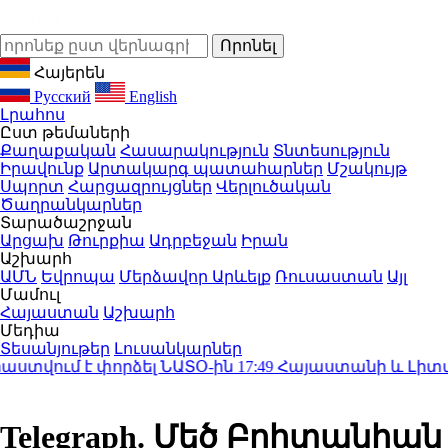
Հայերեն
Русский
English
Լրահոս
Ըստ թեմաների
Քաղաքական
Հասարակություն
Տնտեսություն
Իրավունք
Արտակարգ պատահարներ
Մշակույթ
Սպորտ
Հարցազրույցներ
Վերլուծական
Ծաղրանկարներ
Տարածաշրջան
Արցախ
Թուրքիա
Ադրբեջան
Իրան
Աշխարհ
ԱՄՆ
Եվրոպա
Մերձավոր Արևելք
Ռուսաստան
Այլ
Մամուլ
Հայաստան
Աշխարհ
Մեդիա
Տեսանյութեր
Լուսանկարներ
ում է փորձել ՆԱՏՕ-ին
17:49
Հայաստանի և Լիտվայի 
Telegraph. Մեծ Բրիտանիան