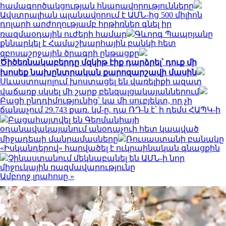
համագործակցության հնարավորությունները
Ավստրալիան պլանավորում է ԱՄՆ-ից 500 միլիոն
դոլարի արժողությամբ հրթիռներ գնել իր
ռազմաօդային ուժերի համար
Գևորգ Պապոյանը
քննարկել է Համաշխարհային բանկի հետ
զբոսաշրջային ծրագրի ընթացքը
Ծիծեռնակաբերդը մզկիթ էիք դարձրել՝ դուք մի
խոսեք նախընտրական քարոզարշավի մասին
Սևաստոպոլում խոստացել են վառելիքի ազատ
վաճառք սկսել մի շարք բենզալցակայաններում
Բացի ընդդիմությունից՝ կա մի սուբյեկտ, որ չի
ճանաչում 29.743 քառ. կմ-ը. դա ՌԴ-ն է՝ ի դեմս ՀԱՊԿ-ի
Բացահայտվել են Գերմանիայի
օդանավակայանում անօդաչուի հետ կապված
միջադեպի մանրամասները
Ռուսաստանի բանակը
«Իսկանդերով» հարվածել է ուկրաինական գնացքին
Չինաստանում մեկնաբանել են ԱՄՆ-ի նոր
միջուկային ռազմավարությունը
Ամբողջ լրահոսը »