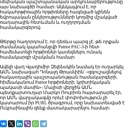
սեփական պաշտպանական արդյունաբերությունը
այս նախագծի համար։ Ակնկալվում է, որ
հակահրթիռային հրթիռները հագեցած կլինեն
եվրոպական ընկերությունների կողմից մշակված
ռադարային հետևման և ուղղորդման
համակարգերով։
Թերթը հաղորդում է, որ դեռևս պարզ չէ, թե որքան
ժամանակ կպահանջվի Patriot PAC-3-ի հետ
համեմատելի հրթիռներ կասեցնելու ունակ
համակարգի մշակման համար։
Ավելի վաղ Վլադիմիր Զելենսկին նամակ էր ուղարկել
ԱՄՆ նախագահ Դոնալդ Թրամփին՝ «զգուշացնելով
հակաօդային պաշտպանության համակարգերի,
հիմնականում Patriot հրթիռների, կրիտիկական
պակասի մասին»։ Մայիսի վերջին ԱՄՆ
պետքարտուղար Մարկո Ռուբիոն հայտարարել էր,
որ ԱՄՆ վարչակազմը որևէ փոփոխություն չի
կատարում իր PURL ծրագրում, որը նախատեսված է
Ուկրաինային զենք մատակարարելու համար։