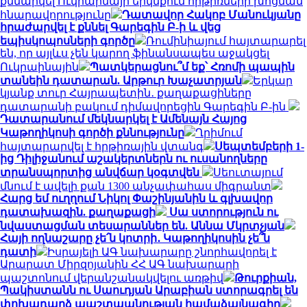
քննարկել Ուկրաինայի երկնքում հրթիռների խոցման
հնարավորությունը
Դատավոր Հակոբ Մանուկյանը
հրաժարվել է քննել Գարեգին Բ-ի և վեց
եպիսկոպոսների գործը
Ռումինիայում հայտարարել
են, որ այլևս չեն կարող ֆինանսապես աջակցել
Ուկրաինային
Պատկերացնու՞մ եք՝ Հռոմի պապին
տանեին դատարան. Արթուր Խաչատրյան
Երկար
կյանք տուր Հայրապետին․ քաղաքացիները
դատարանի բակում դիմավորեցին Գարեգին Բ-ին
Դատարանում մեկնարկել է Ամենայն Հայոց
Կաթողիկոսի գործի քննությունը
Ղրիմում
հայտարարվել է հրթիռային վտանգ
Սեպտեմբերի 1-
ից Դիլիջանում աշակերտներն ու ուսանողները
տրանսպորտից անվճար կօգտվեն
Սեուտայում
մնում է ավելի քան 1300 անչափահաս միգրանտ
Հարց եմ ուղղում Նիկոլ Փաշինյանին և գլխավոր
դատախազին. քաղաքացի
Սա ստորություն ու
նվաստացման տեսարաններ են. Աննա Մկրտչյան
Հայի ողնաշարը չե՛ն կոտրի․ Կաթողիկոսին չե՞ն
դատի
Իսրայելի ԱԳ նախարարը շնորհավորել է
Արարատ Միրզոյանին ՀՀ ԱԳ նախարարի
պաշտոնում վերանշանակվելու առթիվ
Թուրքիան,
Պակիստանն ու Սաուդյան Արաբիան ստորագրել են
փոխադարձ պաշտպանության համաձայնագիր