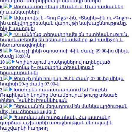
ստացած «տարօրինակ» նամակի մասին
6
Արտակարգ դեպք Սևանում. Մանրամասներ
(լուսանկարներ)
7
Ավարտվել է «Գող Բջե»-ին, «Տեցիկ»-ին ու «Գոջո»-
ին առնչվող քրեական վարույթի նախաքննությունը.
ինչ է պարզվել
8
425 անձինք տեղափոխվել են ոստիկանություն․
հայտնաբերվել են զենք-զինամթերք, թմրամիջոց և
հետախուզվողներ
9
Գազ չի լինի օգոստոսի 4-ին ժամը 09:00-ից մինչև
ժամը 18:00-ն
10
Կիլիկիայում կրակոցներով ուղեկցված
«ռազբորկայի» բացառիկ տեսանյութ է
հրապարակվել
1
Ջուր չի լինի հուլիսի 28-ին ժամը 07.00-ից մինչև
հուլիսի 29-ը ժամը 07.00-ն
2
Խստորեն դատապարտում եմ Ռուբեն
Ռուբինյանի կողմից Ստամբուլում թուրք տեսած
լինելը. Դանիել Իոաննիսյան
3
Դերասանին մեղադրում են մանկապղծության
մեջ․ նա ձերբակալվել է
4
Պատմական հաղթանակ․ Հայաստանը
դարձավ աշխարհի առաջնության մեդալային
հաշվարկի հաղթող