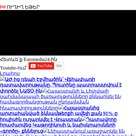
ՈՒՂԻՂ ԵԹԵՐ
Հետևե՛ք Euromedia24-ին
Youtube-ում`
Լրահոս
ԱԺ-ից դեպի Էջմիածին՝ Վեհափառի
դատավարությանը. Պուտինը պատրաստվում է
փորձել ՆԱՏՕ-ին
Հայաստանի և Լիտվայի
սահմանապահ ծառայությունները քննարկել են
համագործակցության ընդլայնման
հնարավորությունները
Հայաստանից
արտահանված ձկնամթերքի ավելի քան 91%-ը
հուլիսին ուղարկվել է Վրաստան
Դատավորը
հրաժարվեց Կաթողիկոսի և եպիսկոպոսների
«գործը» քննելուց
Լեհաստանում առաջարկել են