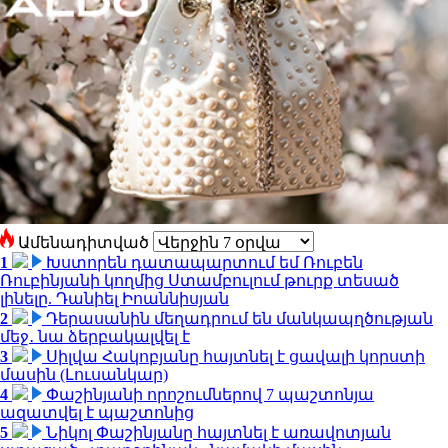
Ամենադիտված
1
Խստորեն դատապարտում եմ Ռուբեն
Ռուբինյանի կողմից Ստամբուլում թուրք տեսած
լինելը. Դանիել Իոաննիսյան
2
Դերասանին մեղադրում են մանկապղծության
մեջ․ նա ձերբակալվել է
3
Սիլվա Հակոբյանը հայտնել է ցավալի կորստի
մասին (Լուսանկար)
4
Փաշինյանի որոշումներով 7 պաշտոնյա
ազատվել է պաշտոնից
5
Նիկոլ Փաշինյանը հայտնել է առավոտյան