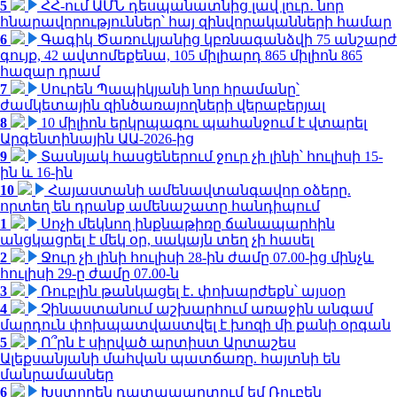
5
ՀՀ-ում ԱՄՆ դեսպանատնից լավ լուր․ նոր
հնարավորություններ՝ հայ զինվորականների համար
6
Գագիկ Ծառուկյանից կբռնագանձվի 75 անշարժ
գույք, 42 ավտոմեքենա, 105 միլիարդ 865 միլիոն 865
հազար դրամ
7
Սուրեն Պապիկյանի նոր հրամանը՝
ժամկետային զինծառայողների վերաբերյալ
8
10 միլիոն երկրպագու պահանջում է վտարել
Արգենտինային ԱԱ-2026-ից
9
Տասնյակ հասցեներում ջուր չի լինի՝ հուլիսի 15-
ին և 16-ին
10
Հայաստանի ամենավտանգավոր օձերը.
որտեղ են դրանք ամենաշատը հանդիպում
1
Սոչի մեկնող ինքնաթիռը ճանապարհին
անցկացրել է մեկ օր, սակայն տեղ չի հասել
2
Ջուր չի լինի հուլիսի 28-ին ժամը 07.00-ից մինչև
հուլիսի 29-ը ժամը 07.00-ն
3
Ռուբլին թանկացել է․ փոխարժեքն՝ այսօր
4
Չինաստանում աշխարհում առաջին անգամ
մարդուն փոխպատվաստվել է խոզի մի քանի օրգան
5
Ո՞րն է սիրված արտիստ Արտաշես
Ալեքսանյանի մահվան պատճառը. հայտնի են
մանրամասներ
6
Խստորեն դատապարտում եմ Ռուբեն