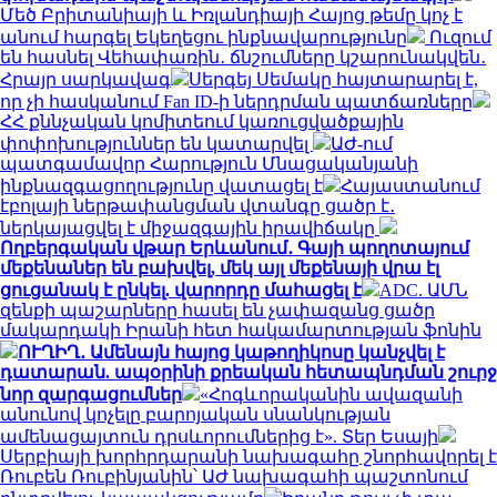
Մեծ Բրիտանիայի և Իռլանդիայի Հայոց թեմը կոչ է
անում հարգել Եկեղեցու ինքնավարությունը
Ուզում
են հասնել Վեհափառին․ ճնշումները կշարունակվեն․
Հրայր սարկավագ
Սերգեյ Սեմակը հայտարարել է,
որ չի հասկանում Fan ID-ի ներդրման պատճառները
ՀՀ քննչական կոմիտեում կառուցվածքային
փոփոխություններ են կատարվել
ԱԺ-ում
պատգամավոր Հարություն Մնացականյանի
ինքնազգացողությունը վատացել է
Հայաստանում
էբոլայի ներթափանցման վտանգը ցածր է․
ներկայացվել է միջազգային իրավիճակը
Ողբերգական վթար Երևանում․ Գայի պողոտայում
մեքենաներ են բախվել, մեկ այլ մեքենայի վրա էլ
ցուցանակ է ընկել. վարորդը մահացել է
ADC. ԱՄՆ
զենքի պաշարները հասել են չափազանց ցածր
մակարդակի Իրանի հետ հակամարտության ֆոնին
ՈՒՂԻՂ․ Ամենայն հայոց կաթողիկոսը կանչվել է
դատարան. ապօրինի քրեական հետապնդման շուրջ
նոր զարգացումներ
«Հոգևորականին ավազանի
անունով կոչելը բարոյական սնանկության
ամենացայտուն դրսևորումներից է». Տեր Եսայի
Սերբիայի խորհրդարանի նախագահը շնորհավորել է
Ռուբեն Ռուբինյանին՝ ԱԺ նախագահի պաշտոնում