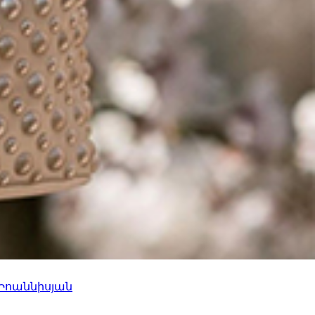
 Իոաննիսյան