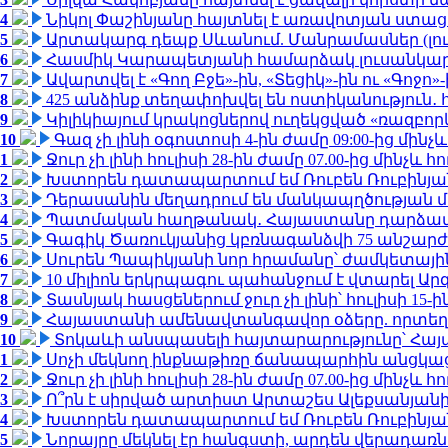
4
Նիկոլ Փաշինյանը հայտնել է առավոտյան ստ
5
Արտակարգ դեպք Սևանում. Մանրամասներ (լո
6
Հասմիկ Կարապետյանի համարձակ լուսանկարն
7
Ավարտվել է «Գող Բջե»-ին, «Տեցիկ»-ին ու «Գոջ
8
425 անձինք տեղափոխվել են ոստիկանություն․
9
Կիլիկիայում կրակոցներով ուղեկցված «ռազբո
10
Գազ չի լինի օգոստոսի 4-ին ժամը 09:00-ից մինչև
1
Ջուր չի լինի հուլիսի 28-ին ժամը 07.00-ից մինչև հո
2
Խստորեն դատապարտում եմ Ռուբեն Ռուբինյանի
3
Դերասանին մեղադրում են մանկապղծության մե
4
Պատմական հաղթանակ․ Հայաստանը դարձավ 
5
Գագիկ Ծառուկյանից կբռնագանձվի 75 անշարժ գո
6
Սուրեն Պապիկյանի նոր հրամանը՝ ժամկետային
7
10 միլիոն երկրպագու պահանջում է վտարել Արգ
8
Տասնյակ հասցեներում ջուր չի լինի՝ հուլիսի 15-ին
9
Հայաստանի ամենավտանգավոր օձերը. որտեղ
10
Տոկաևի անսպասելի հայտարարությունը՝ Հայ
1
Սոչի մեկնող ինքնաթիռը ճանապարհին անցկացրե
2
Ջուր չի լինի հուլիսի 28-ին ժամը 07.00-ից մինչև հո
3
Ո՞րն է սիրված արտիստ Արտաշես Ալեքսանյա
4
Խստորեն դատապարտում եմ Ռուբեն Ռուբինյանի
5
Նորայրը մեկնել էր հանգստի, արդեն վերադառն