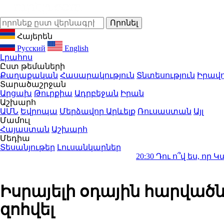
Հայերեն
Русский
English
Լրահոս
Ըստ թեմաների
Քաղաքական
Հասարակություն
Տնտեսություն
Իրավո
Տարածաշրջան
Արցախ
Թուրքիա
Ադրբեջան
Իրան
Աշխարհ
ԱՄՆ
Եվրոպա
Մերձավոր Արևելք
Ռուսաստան
Այլ
Մամուլ
Հայաստան
Աշխարհ
Մեդիա
Տեսանյութեր
Լուսանկարներ
20:30
Դու ո՞վ ես, որ Կաթողիկոսի
Իսրայելի օդային հարված
զոհվել