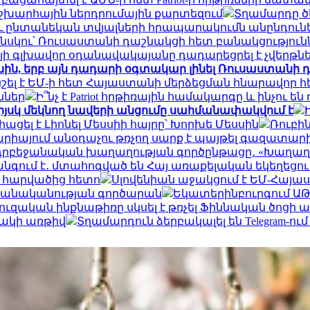
շխարհային ներդրումային քարտեզում
Տղամարդը ծե
ւ ընտանեկան տվյալների հրապարակումն անընդունե
ենսկու՝ Ռուսաստանի դաշնակցի հետ բանակցություն
յի գլխավոր օդանավակայանը դադարեցրել է չվերթն
ին, երբ այն դադարի օգտակար լինել Ռուսաստանի դ
ել է ԵՄ-ի հետ Հայաստանի մերձեցման հնարավոր 
ններ
Ի՞նչ է Patriot հրթիռային համակարգը և ինչո
իյսկ մեկնող նավերի անցումը սահմանափակվում է
ացել է Լիոնել Մեսսիի հայրը՝ Խորխե Մեսսին
Ռուբի
արիայում անօդաչու թռչող սարք է պայթել գազատարի
ադրբեջանական խաղաղության գործընթացը․ «Խաղաղո
գում է․ մտահոգված են Հայ առաքելական եկեղեցու
ր հարվածից հետո
Սլովենիան աջակցում է ԵՄ-Հայա
 բանականության գործարան
Եկատերինբուրգում ԱԹՍ
ւզական ինքնաթիռը սկսել է թռչել Ֆիննական ծոցի ա
նակի առթիվ
Տղամարդուն ձերբակալել են Telegram-ո