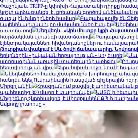
Փաշինյան․ TRIPP-ը կփոխի Հայաստանի դիրքը համա
կոշտ արձագանքել է․ քրեական գործով անձնական ո
գազային խնդիրների համար
Բացահայտվել են Զել
Լայենին արտասովոր մականուններ է տվել
Սիցիլիա
պատճառով
Մեդվեդև․ «Արևմուտքը կլքի Հայաստան
հարձակման վտանգի պատճառով
Քաղաքագետը նշ
էլեկտրակայաններ, հիվանդանոցներ ու համալսարա
Թուրքիան փակում է Սև ծովի ճանապարհը․ Նովոռոս
երկրներին «իսկական եղբայրության» կոչ է արել
Մահ
ստորագրման առաջին տարեդարձի առիթով
Բուլղ
հեռավորության վրա
Ֆրանսիան ողջունում է հայ-
Եկեղեցիների համաշխարհային խորհուրդը ահազան
հանդես եկել Ուկրաինային հասցված գիշերային հզո
Միրզոյանին
Հրազդանում բացվել է արհեստական
պահեստից 800 մարդ է տարհանվել
ՆԱՏՕ-ի հետախո
Միլիբենդը շնորհավորել է Միրզոյանին՝ ՔՊ-ի հաղթա
Ամբողջ լրահոսը »