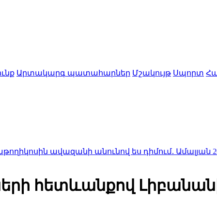
ւնք
Արտակարգ պատահարներ
Մշակույթ
Սպորտ
Հա
ն ավազանի անունով ես դիմում․ Ամալյան
20:12
Բելառո
ների հետևանքով Լիբանանի