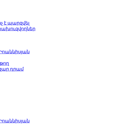
նչ է պարզվել
ետախուզվողներ
 Իոաննիսյան
թող
ազար դրամ
 Իոաննիսյան