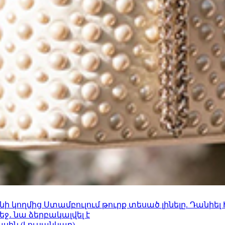
 կողմից Ստամբուլում թուրք տեսած լինելը. Դանիել
ջ․ նա ձերբակալվել է
ասին (Լուսանկար)