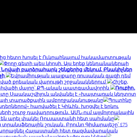
մից հետո խոսել է Ուկրաինայում հակամարտության
Փողը գետի պես կհոսի. Այս երեք կենդանակերպի
 Նովայի բարձրահարկ շենքերից մեկում. Բնակիչներ
չի
Եվրամիության պայքարը ռուսական գազի դեմ
նված քրեական վարույթի շրջանակներում
Հիշեք,
ը. զոհվածի մայրը՝ ՔՊ-ական պատգամավորին
Ռուբիո․
ը Սաակաշվիլուն անվանել է «խայտառակ կեղտոտ
ինայի տարածքային ամբողջականությանը
Պուտինը
երներով» հարվածել է Կիևին․ խոցվել է երկու
երի շուրջ դավադրություն․ ԱՄՆ-ում այլմոլորակային
չ են արել փակել Ռուսաստանի հետ սահմանը
 տրանսֆերային շուկան․ Բրունո Գիմարայեշը՝ £75
խորացնել Հայաստանի հետ ռազմավարական
ատակարարման պայմանավորվածությունները