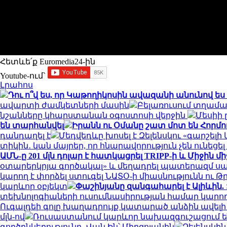
Հետևե՛ք Euromedia24-ին
Youtube-ում`
Լրահոս
Դու ո՞վ ես, որ Կաթողիկոսին ավազանի անունով ես 
ավարտի ժամկետների մասին
Բելառուսում տղամա
նշանները կհարստանան օգոստոսի վերջին
Մեսիի 
են տարհանվել
Իրանն ու Օմանը շատ մոտ են Հորմու
դանդաղել է
Մեդվեդևը խոսել է Զելենսկու «գարշել
տիկին․ կան մայրեր, որ հնարավորություն չեն ունե
ԱՄՆ-ը 201 մլն դոլար է հատկացրել TRIPP-ի և Միջի
օտարերկրյա գործակալ» և մեղադրել պատերազմ սա
կարող է փորձել ստուգել ՆԱՏՕ-ի միասնությունն ու
կարևոր օբյեկտ
Փաշինյանը զանգահարել է Ալիևին.
տեխնոլոգիաների ուսումնասիրության համար կարող 
Ուգալդեի գոլը խաղադրույք կատարած անձին ավելի քան
մլն-ով
Ռուսաստանում կարևոր նախազգուշացում են
գործընկերությունը․ Վան Ին՝ Միրզոյանին
Զելենսկի