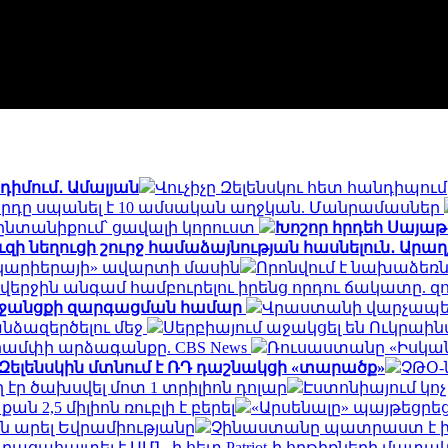
դիմում․ Ամալյան
Վուչիչը Զելենսկու հետ հանդիպու
րդը սպանել է 10 ամսական աղջկան. Մանրամասներ
ընտանիքում՝ ցավալի կորուստ
Խոշոր հրդեհ Սայաթ
զի նեղուցի շուրջ համաձայնության հասնելուն․ Արաղ
ի կարիերայի» ավարտի մասին
Որոնվում է նախաձեռ
ցել վերջին անգամ համբուրելու իրենց որդու ճակատ
ն միջանցքի զարգացման համար
Վրաստանի վարչապետ
նձազերծելու մեջ
Սերբիայում աջակցել են Ուկրա
 Թրամփի արձագանքը. CBS News
Ռուսաստանը «Իսկանդ
 Զելենսկին մտնում է ՌԴ դաշնակցի «տարածք»
ՉԹՕ-ն
էր ծախսվել մոտ 1 տրիլիոն դոլար
Էստոնիայում կո
 2,5 միլիոն ռուբլի է բերել
«Արսենալը» պայթեցրեց
 արել Եվրամիությանը
Չինաստանը պատրաստ է 
ն բացահայտել է ԱՄՆ-ի հետ Patriot-ի հրթիռների մ