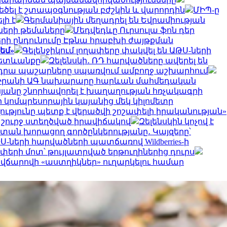
ծել է շտապօգնության բժշկին և վարորդին
ՄԻՊ-ը
լի է
Գերմանիային մեղադրել են Եվրամիության
ների թեմաները
Մեդվեդևը Ուրսուլա ֆոն դեր
երի ընդունումը Էթնա հրաբխի ժայթքման
եմ»
Գելենջիկում լողափերը փակվել են ԱԹՍ-ների
հետևանքը
Զելենսկի․ ՌԴ հարվածները ավերել են
ւ են դրա պաշարները սպառվում ամբողջ աշխարհում
Իրանի ԱԳ նախարարը հարևան մահմեդական
նյանը շնորհավորել է խաղաղության հռչակագրի
 կոմպրեսորային կայանից մեկ կիլոմետր
ւթյունը պետք է վերածվի շոշափելի իրականության»
 շուրջ ստեղծված իրավիճակով
Զելենսկին կոչով է
ստան խորացող գործընկերությանը․ Կայզերը՝
-ների հարվածների պատճառով Wildberries-ի
փերի մոտ՝ թույլատրված երթուղիներից դուրս
ւմ վճարովի «աստղիկներ» ուղարկելու համար