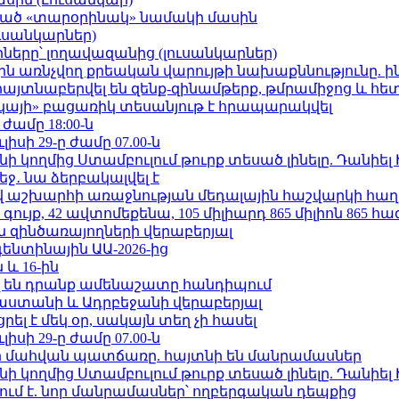
ացած «տարօրինակ» նամակի մասին
ւսանկարներ)
երը՝ լողավազանից (լուսանկարներ)
ո»-ին առնչվող քրեական վարույթի նախաքննությունը. ի
 հայտնաբերվել են զենք-զինամթերք, թմրամիջոց և հ
րկայի» բացառիկ տեսանյութ է հրապարակվել
 ժամը 18:00-ն
ւլիսի 29-ը ժամը 07.00-ն
 կողմից Ստամբուլում թուրք տեսած լինելը. Դանիել
ջ․ նա ձերբակալվել է
աշխարհի առաջնության մեդալային հաշվարկի հաղ
ւյք, 42 ավտոմեքենա, 105 միլիարդ 865 միլիոն 865 հ
 զինծառայողների վերաբերյալ
ենտինային ԱԱ-2026-ից
 և 16-ին
 են դրանք ամենաշատը հանդիպում
աստանի և Ադրբեջանի վերաբերյալ
լ է մեկ օր, սակայն տեղ չի հասել
ւլիսի 29-ը ժամը 07.00-ն
նի մահվան պատճառը. հայտնի են մանրամասներ
 կողմից Ստամբուլում թուրք տեսած լինելը. Դանիել
ում է. նոր մանրամասներ՝ ողբերգական դեպքից