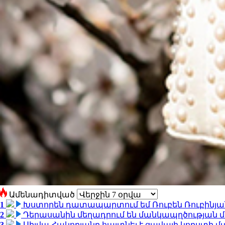
Ամենադիտված
1
Խստորեն դատապարտում եմ Ռուբեն Ռուբինյանի
2
Դերասանին մեղադրում են մանկապղծության մե
3
Սիլվա Հակոբյանը հայտնել է ցավալի կորստի մ