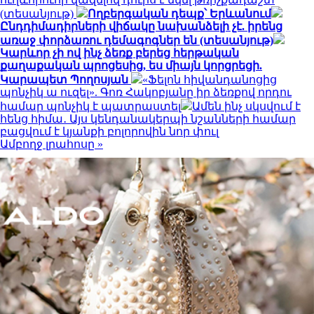
(տեսանյութ)
Ողբերգական դեպք՝ Երևանում
Ընդդիմադիրների վիճակը նախանձելի չէ. իրենց
առաջ փորձառու դեմագոգներ են (տեսանյութ)
Կարևոր չի ով ինչ ձեռք բերեց հերթական
քաղաքական պրոցեսից, ես միայն կորցրեցի.
Կարապետ Պողոսյան
«Ֆելոն հիվանդանոցից
պոնչիկ ա ուզել». Գոռ Հակոբյանը իր ձեռքով որդու
համար պոնչիկ է պատրաստել
Ամեն ինչ սկսվում է
հենց հիմա․ Այս կենդանակերպի նշանների համար
բացվում է կյանքի բոլորովին նոր փուլ
Ամբողջ լրահոսը »