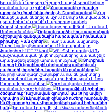
Երևանի և մարզերի մի շարք հասցեներում երկար
ժամանակ լույս չի լինի
Հայաստանի գլխավոր
պրոբլեմը միայն նիկոլիզմը չէ․ Շարմազանով
Հայ
Առաքելական եկեղեցին նշում է Սուրբ Աստվածածնի
վերափոխման տոնին նախորդող պահքի
Բարեկենդանը
Արտակարգ իրավիճակ՝ Սևանում.
Մանրամասներ
Օդեսան դարձել է ռուսաստանյան
գիշերային զանգվածային հարձակման հիմնական
թիրախը. Կան զոհեր
5 հաղթանակ անընդմեջ․
Ծառուկյանը վերադառնում է և բացահայտ
ֆավորիտ է UFC 331-ում
WP․ Պենտագոնը ԱՄՆ
պաշտպանական ընկերություններից պահանջել է
արագացնել զենքի արտադրությունը
Թուրքիան
կարող է Ուկրաինային փոխանցել ամերիկյան
բալիստիկ հրթիռներ․ հայտնի են քանակները
Տարոյի աստղագուշակություն. ում են քարտերը
խոստանում հաջողություն, փոփոխություն և նոր
հնարավորություններ
Ջուր հավաքեք. Երկար
ժամանակ ջուր չի լինելու
Մարտաֆիլմ հիշեցնող
ծեծկռտուք Դաշտավան գյուղում. կա 10-ից ավելի
վիրավոր
Ուկրաինայի զինված ուժերը հարձակվել
են Բելգորոդի վրա․ Վիրավորների թվում երեխաներ
կան
Երևանում բախվել են «Mazda» ավտոմեքենան