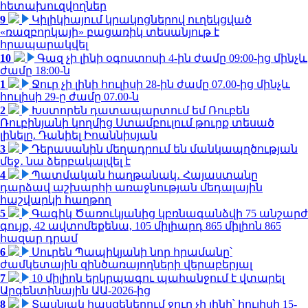
հետախուզվողներ
9
Կիլիկիայում կրակոցներով ուղեկցված
«ռազբորկայի» բացառիկ տեսանյութ է
հրապարակվել
10
Գազ չի լինի օգոստոսի 4-ին ժամը 09:00-ից մինչև
ժամը 18:00-ն
1
Ջուր չի լինի հուլիսի 28-ին ժամը 07.00-ից մինչև
հուլիսի 29-ը ժամը 07.00-ն
2
Խստորեն դատապարտում եմ Ռուբեն
Ռուբինյանի կողմից Ստամբուլում թուրք տեսած
լինելը. Դանիել Իոաննիսյան
3
Դերասանին մեղադրում են մանկապղծության
մեջ․ նա ձերբակալվել է
4
Պատմական հաղթանակ․ Հայաստանը
դարձավ աշխարհի առաջնության մեդալային
հաշվարկի հաղթող
5
Գագիկ Ծառուկյանից կբռնագանձվի 75 անշարժ
գույք, 42 ավտոմեքենա, 105 միլիարդ 865 միլիոն 865
հազար դրամ
6
Սուրեն Պապիկյանի նոր հրամանը՝
ժամկետային զինծառայողների վերաբերյալ
7
10 միլիոն երկրպագու պահանջում է վտարել
Արգենտինային ԱԱ-2026-ից
8
Տասնյակ հասցեներում ջուր չի լինի՝ հուլիսի 15-