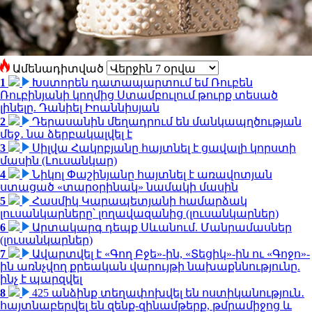
Ամենադիտված
1
Խստորեն դատապարտում եմ Ռուբեն
Ռուբինյանի կողմից Ստամբուլում թուրք տեսած
լինելը. Դանիել Իոաննիսյան
2
Դերասանին մեղադրում են մանկապղծության
մեջ․ նա ձերբակալվել է
3
Սիլվա Հակոբյանը հայտնել է ցավալի կորստի
մասին (Լուսանկար)
4
Նիկոլ Փաշինյանը հայտնել է առավոտյան
ստացած «տարօրինակ» նամակի մասին
5
Հասմիկ Կարապետյանի համարձակ
լուսանկարները՝ լողավազանից (լուսանկարներ)
6
Արտակարգ դեպք Սևանում. Մանրամասներ
(լուսանկարներ)
7
Ավարտվել է «Գող Բջե»-ին, «Տեցիկ»-ին ու «Գոջո»-
ին առնչվող քրեական վարույթի նախաքննությունը.
ինչ է պարզվել
8
425 անձինք տեղափոխվել են ոստիկանություն․
հայտնաբերվել են զենք-զինամթերք, թմրամիջոց և