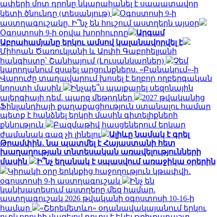
ափերի մոտ դրոնը նկարահանել է սապատավոր
կետի ծնունդը (տեսանյութ)
Օգոստոսի 9-ի
աստղագուշակը. Ի՞նչ են հուշում աստղերն այսօր
Օգոստոսի 9-ի օրվա խորհուրդը
Արգամ
Աբրահամյանը երկու ամսով կալանավորվել է
Միհրան Ծառուկյանի և Արփի Գաբրիելյանի
հանգիստը՝ Շանհայում (Լուսանկարներ)
Չեմ
կարողանում զսպել արցունքներս. «Բանակում»-ի
Վարուժը տաղավարում խոսել է եղբոր ողբերգական
կորստի մասին
Ինչպե՞ս պայքարել սեզոնային
ալերգիայի դեմ. պարզ մեթոդներ
2027 թվականից
Ֆինլանդիայի քաղաքացիություն ստանալու համար
պետք է հանձնել երկրի մասին գիտելիքների
քննություն
Բազմաթիվ հասցեներում երկար
ժամանակ գազ չի լինելու
Ալիևը նամակ է գրել
Թրամփին․ նա պատմել է Հայաստանի հետ
խաղաղության տնտեսական առավելությունների
մասին
Ի՞նչ եղանակ է սպասվում առաջիկա օրերին
Կիրակի օրը երկնքից հաջողություն կթափվի․
օգոստոսի 9-ի աստղագուշակ
Ինչ են
կանխատեսում աստղերը մեզ համար.
աստղագուշակ 2026 թվականի օգոստոսի 10-16-ի
համար
«Շերեմետևո» օդանավակայանում երկու
ուղևորուհի վազելով դուրս է եկել թռիչքադաշտ