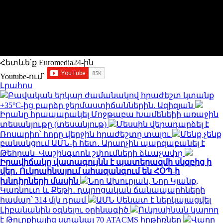
Հետևե՛ք Euromedia24-ին
Youtube-ում`
Լրահոս
Բավական երկար ժամանակով հրաժեշտ կտանք
+35°C-ից բարձր ջերմաստիճաններին. Ազիզյան
Իրանը հրապարակել Մոջթաբա Խամենեիի առաջին
տեսանյութը (տեսանյութ)
Մեսսին վերադարձել է
Ռոսարիո՝ հորը վերջին հրաժեշտը տալու
Մենք չենք
բանակցում ԱՄՆ-ի հետ․ Արաղչին պարզաբանել է
Թեհրան–Վաշինգտոն շփումների ձևաչափը
Իրավիճակը վատագույնն է պատերազմի սկզբից ի
վեր․ Ուկրաինայում ահազանգում են ՀՕՊ-ի
խնդիրների մասին
Նոր Ախուրյան, Նոր Կյանք,
Կառնուտ և Քեթի․ դպրոցական ճանապարհների
համար՝ 314 մլն դրամ
ԱՄՆ Սենատ է ներկայացվել
Լիբանանին օգնելու օրինագիծ
Ուկրաինան կարող
է Թուրքիայից ստանալ 70 ATACMS հրթիռներ
Վաղը