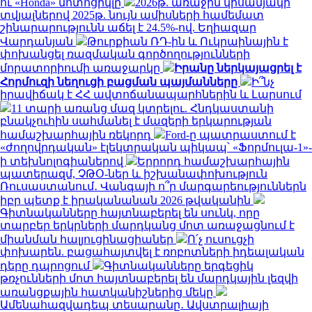
ու «Honda» մոտոցիկլը
2026թ. առաջին կիսամյակի
տվյալներով 2025թ. նույն ամիսների համեմատ
շինարարությունն աճել է 24.5%-ով. Եղիազար
Վարդանյան
Թուրքիան ՌԴ-ին և Ուկրաինային է
փոխանցել ռազմական գործողությունների
մորատորիումի առաջարկը
Իրանը ներկայացրել է
Հորմուզի նեղուցի բացման պայմանները
Ի՞նչ
իրավիճակ է ՀՀ ավտոճանապարհներին և Լարսում
11 տարի առանց մազ կտրելու. Հնդկաստանի
բնակչուհին սահմանել է մազերի երկարության
համաշխարհային ռեկորդ
Ford-ը պատրաստում է
«ժողովրդական» էլեկտրական պիկապ՝ «Ֆորմուլա-1»-
ի տեխնոլոգիաներով
Երրորդ համաշխարհային
պատերազմ, ՉԹՕ-ներ և իշխանափոխություն
Ռուսաստանում․ Վանգայի ո՞ր մարգարեություններն
իբր պետք է իրականանան 2026 թվականին
Գիտնականները հայտնաբերել են սունկ, որը
տարբեր երկրների մարդկանց մոտ առաջացնում է
միանման հալյուցինացիաներ
Ո՛չ ուսուցչի
փոխարեն. բացահայտվել է ռոբոտների իդեալական
դերը դպրոցում
Գիտնականները երգեցիկ
թռչունների մոտ հայտնաբերել են մարդկային լեզվի
առանցքային հատկանիշներից մեկը
Ամենահազվադեպ տեսարանը․ Ավստրալիայի