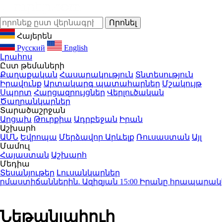
Հայերեն
Русский
English
Լրահոս
Ըստ թեմաների
Քաղաքական
Հասարակություն
Տնտեսություն
Իրավունք
Արտակարգ պատահարներ
Մշակույթ
Սպորտ
Հարցազրույցներ
Վերլուծական
Ծաղրանկարներ
Տարածաշրջան
Արցախ
Թուրքիա
Ադրբեջան
Իրան
Աշխարհ
ԱՄՆ
Եվրոպա
Մերձավոր Արևելք
Ռուսաստան
Այլ
Մամուլ
Հայաստան
Աշխարհ
Մեդիա
Տեսանյութեր
Լուսանկարներ
ստիճաններին. Ազիզյան
15:00
Իրանը հրապարակել Մո
Նեթանյահուի