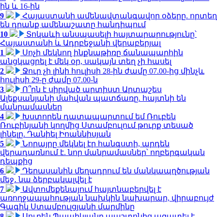
ին և 16-ին
9
Հայաստանի ամենավտանգավոր օձերը. որտեղ
են դրանք ամենաշատը հանդիպում
10
Տոկաևի անսպասելի հայտարարությունը՝
Հայաստանի և Ադրբեջանի վերաբերյալ
1
Սոչի մեկնող ինքնաթիռը ճանապարհին
անցկացրել է մեկ օր, սակայն տեղ չի հասել
2
Ջուր չի լինի հուլիսի 28-ին ժամը 07.00-ից մինչև
հուլիսի 29-ը ժամը 07.00-ն
3
Ո՞րն է սիրված արտիստ Արտաշես
Ալեքսանյանի մահվան պատճառը. հայտնի են
մանրամասներ
4
Խստորեն դատապարտում եմ Ռուբեն
Ռուբինյանի կողմից Ստամբուլում թուրք տեսած
լինելը. Դանիել Իոաննիսյան
5
Նորայրը մեկնել էր հանգստի, արդեն
վերադառնում է. նոր մանրամասներ՝ ողբերգական
դեպքից
6
Դերասանին մեղադրում են մանկապղծության
մեջ․ նա ձերբակալվել է
7
Ավտոմեքենայում հայտնաբերվել է
առողջապահության նախկին նախարար, վիրաբույժ
Գագիկ Ստամբուլցյանի մարմինը
8
Սուրեն Պապիկյանը պաշտոնից ազատել է