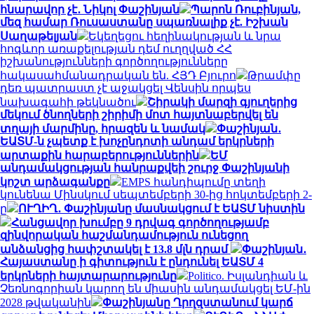
հնարավոր չէ․ Նիկոլ Փաշինյան
Պարոն Ռուբինյան,
մեզ համար Ռուսաստանը սպառնալիք չէ. Իշխան
Սաղաթելյան
Եկեղեցու հեղինակության և նրա
հոգևոր առաքելության դեմ ուղղված ՀՀ
իշխանությունների գործողությունները
հակասահմանադրական են. ՀՅԴ Բյուրո
Թրամփը
դեռ պատրաստ չէ աջակցել Վենսին որպես
նախագահի թեկնածու
Շիրակի մարզի գյուղերից
մեկում ծնողների շիրիմի մոտ հայտնաբերվել են
տղայի մարմինը, հրազեն և նամակ
Փաշինյան․
ԵԱՏՄ-ն չպետք է խոչընդոտի անդամ երկրների
արտաքին հարաբերություններին
ԵՄ
անդամակցության հանրաքվեի շուրջ Փաշինյանի
կոշտ արձագանքը
EMPS հանդիպումը տեղի
կունենա Մինսկում սեպտեմբերի 30-ից հոկտեմբերի 2-
ը
ՈՒՂԻՂ․ Փաշինյանը մասնակցում է ԵԱՏՄ նիստին
Հանցավոր խումբը 9 դրվագ գործողությամբ
զինվորական հաշմանդամություն ունեցող
անձանցից հափշտակել է 13.8 մլն դրամ
Փաշինյան․
Հայաստանը ի գիտություն է ընդունել ԵԱՏՄ 4
երկրների հայտարարությունը
Politico. Իսլանդիան և
Չեռնոգորիան կարող են միասին անդամակցել ԵՄ-ին
2028 թվականին
Փաշինյանը Ղրղզստանում կարճ