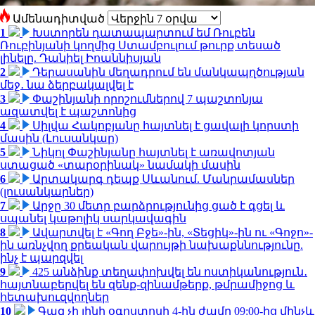
Ամենադիտված
1
Խստորեն դատապարտում եմ Ռուբեն
Ռուբինյանի կողմից Ստամբուլում թուրք տեսած
լինելը. Դանիել Իոաննիսյան
2
Դերասանին մեղադրում են մանկապղծության
մեջ․ նա ձերբակալվել է
3
Փաշինյանի որոշումներով 7 պաշտոնյա
ազատվել է պաշտոնից
4
Սիլվա Հակոբյանը հայտնել է ցավալի կորստի
մասին (Լուսանկար)
5
Նիկոլ Փաշինյանը հայտնել է առավոտյան
ստացած «տարօրինակ» նամակի մասին
6
Արտակարգ դեպք Սևանում. Մանրամասներ
(լուսանկարներ)
7
Արջը 30 մետր բարձրությունից ցած է գցել և
սպանել կաթոլիկ սարկավագին
8
Ավարտվել է «Գող Բջե»-ին, «Տեցիկ»-ին ու «Գոջո»-
ին առնչվող քրեական վարույթի նախաքննությունը.
ինչ է պարզվել
9
425 անձինք տեղափոխվել են ոստիկանություն․
հայտնաբերվել են զենք-զինամթերք, թմրամիջոց և
հետախուզվողներ
10
Գազ չի լինի օգոստոսի 4-ին ժամը 09:00-ից մինչև