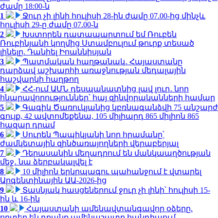
ժամը 18:00-ն
1
Ջուր չի լինի հուլիսի 28-ին ժամը 07.00-ից մինչև
հուլիսի 29-ը ժամը 07.00-ն
2
Խստորեն դատապարտում եմ Ռուբեն
Ռուբինյանի կողմից Ստամբուլում թուրք տեսած
լինելը. Դանիել Իոաննիսյան
3
Պատմական հաղթանակ․ Հայաստանը
դարձավ աշխարհի առաջնության մեդալային
հաշվարկի հաղթող
4
ՀՀ-ում ԱՄՆ դեսպանատնից լավ լուր․ նոր
հնարավորություններ՝ հայ զինվորականների համար
5
Գագիկ Ծառուկյանից կբռնագանձվի 75 անշարժ
գույք, 42 ավտոմեքենա, 105 միլիարդ 865 միլիոն 865
հազար դրամ
6
Սուրեն Պապիկյանի նոր հրամանը՝
ժամկետային զինծառայողների վերաբերյալ
7
Դերասանին մեղադրում են մանկապղծության
մեջ․ նա ձերբակալվել է
8
10 միլիոն երկրպագու պահանջում է վտարել
Արգենտինային ԱԱ-2026-ից
9
Տասնյակ հասցեներում ջուր չի լինի՝ հուլիսի 15-
ին և 16-ին
10
Հայաստանի ամենավտանգավոր օձերը.
որտեղ են դրանք ամենաշատը հանդիպում