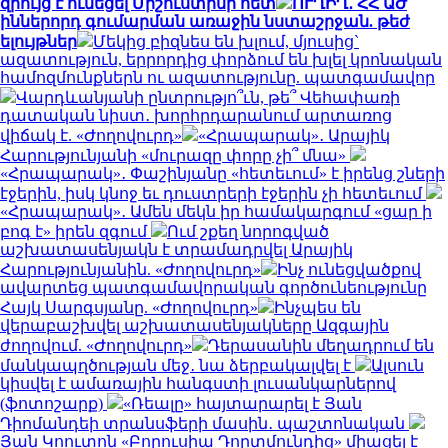
զրույց է ունեցել Միշուստինի հետ
ՈՒՂԻՂ․ ՀՀ ԱԺ
իններորդ գումարման առաջին նստաշրջան. թեժ
ելույթներ
Մեկից բիզնես են խլում, մյուսից`
ազատություն, երրորդից փորձում են խլել կրոնական
համոզմունքներն ու ազատությունը. պատգամավոր
Վարդևանյանի ընտրությո՞ւն, թե՞ Վեհափառի
դատական նիստ․ խորհրդարանում արտառոց
վիճակ է. «Ժողովուրդ»
«Հրապարակ»․ Արայիկ
Հարությունյանի «մուրազը փորը չի՞ մնա»
«Հրապարակ»․ Փաշինյանը «հետեւում» է իրենց շների
էջերին, իսկ կնոջ եւ դուստրերի էջերին չի հետեւում
«Հրապարակ»․ Ամեն մեկն իր համակարգում «ցար ի
բոգ է» իրեն զգում
Ում շքեղ նորոգված
աշխատասենյակն է տրամադրվել Արայիկ
Հարությունյանին. «Ժողովուրդ»
Ինչ ունեցվածքով
ավարտեց պատգամավորական գործունեությունը
Հայկ Սարգսյանը. «Ժողովուրդ»
Ինչպես են
վերաբաշխվել աշխատասենյակները Ազգային
ժողովում. «Ժողովուրդ»
Դերասանին մեղադրում են
մանկապղծության մեջ․ նա ձերբակալվել է
Ալսուն
կիսվել է ամառային հանգստի լուսանկարներով
(ֆոտոշարք)
«Ռեալը» հայտարարել է Յան
Դիոմանդեի տրանսֆերի մասին․ պաշտոնական
Յան Կոուտոն «Բորուսիա Դորտմունդից» միացել է