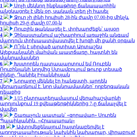
1
Սոչի մեկնող ինքնաթիռը ճանապարհին
անցկացրել է մեկ օր, սակայն տեղ չի հասել
2
Ջուր չի լինի հուլիսի 28-ին ժամը 07.00-ից մինչև
հուլիսի 29-ը ժամը 07.00-ն
3
Ռուբլին թանկացել է․ փոխարժեքն՝ այսօր
4
Չինաստանում աշխարհում առաջին անգամ
մարդուն փոխպատվաստվել է խոզի մի քանի օրգան
5
Ո՞րն է սիրված արտիստ Արտաշես
Ալեքսանյանի մահվան պատճառը. հայտնի են
մանրամասներ
6
Խստորեն դատապարտում եմ Ռուբեն
Ռուբինյանի կողմից Ստամբուլում թուրք տեսած
լինելը. Դանիել Իոաննիսյան
7
Նորայրը մեկնել էր հանգստի, արդեն
վերադառնում է. նոր մանրամասներ՝ ողբերգական
դեպքից
8
1/15 ընտրատեղամասում վերահաշվարկի
արդյունքում 19 քվեաթերթիկներից 7-ը ճանաչվել է
վավեր
9
Շառաչուն ապտակ՝ «զորավար» Սուրեն
Պապիկյանին․ «Հրապարակ»
10
Ավտոմեքենայում հայտնաբերվել է
առողջապահության նախկին նախարար, վիրաբույժ