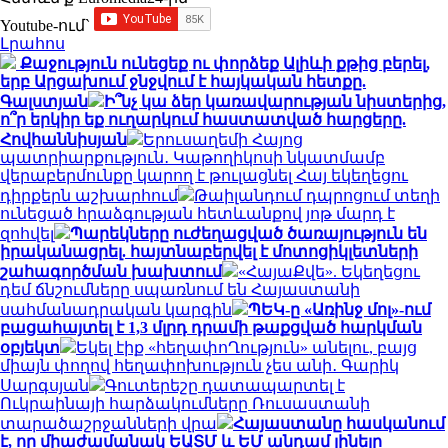
Youtube-ում`
Լրահոս
Քաջություն ունեցեք ու փորձեք Ալիևի քթից բերել,
երբ Արցախում ջնջվում է հայկական հետքը.
Գալստյան
Ի՞նչ կա ձեր կառավարության նիստերից,
ո՞ր երկիր եք ուղարկում հաստատված հարցերը.
Հովհաննիսյան
Երուսաղեմի Հայոց
պատրիարքություն․ Կաթողիկոսի նկատմամբ
վերաբերմունքը կարող է թուլացնել Հայ եկեղեցու
դիրքերն աշխարհում
Թաիլանդում դպրոցում տեղի
ունեցած հրաձգության հետևանքով յոթ մարդ է
զոհվել
Պարեկները ուժեղացված ծառայություն են
իրականացրել. հայտնաբերվել է մոտոցիկլետների
շահագործման խախտում
«ՀայաՔվե». Եկեղեցու
դեմ ճնշումները սպառնում են Հայաստանի
սահմանադրական կարգին
ՊԵԿ-ը «Առինջ մոլ»-ում
բացահայտել է 1,3 մլրդ դրամի թաքցված հարկման
օբյեկտ
Եկել էիք «հեղափոՂություն» անելու, բայց
միայն փողով հեղափոխություն չես անի․ Գարիկ
Սարգսյան
Գուտերեշը դատապարտել է
Ուկրաինայի հարձակումները Ռուսաստանի
տարածաշրջանների վրա
Հայաստանը հասկանում
է, որ միաժամանակ ԵԱՏՄ և ԵՄ անդամ լինելը