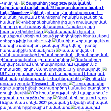
«Կոմոյին»
Ծայրահեղ շոգը 2026 թվականին
Եվրոպայում ավելի քան 25 հազար մարդու կյանք է
խլել. Bloomberg
Փեզեշքիանը շնորհակալություն է
հայտնել հարևան երկրներին՝ Իրանին աջակցելու
համար
Կոնֆերենցիաների լիգայի որակավորման
երրորդ փուլի առաջին խաղում «Նոան» ոչ-ոքի
խաղաց «Սյոնի» հետ
Հնդկաստանի հյուսիս-
արևելքում տեղի ունեցած ջրհեղեղների հետևանքով
զոհերի թիվը հասել է 97-ի
Անահիտ Կիրակոսյանի ու
նախկին ամուսինու թանկարժեք նվերը՝ դստեր
հարսանիքին (տեսանյութ)
Կապահովվեն 61
մանկապարտեզի հիմնանորոգման, վերանորոգման
շինարարական աշխատանքները
Դամասկոսի
արվարձանում միկրոավտոբուսում պայթյուն է
որոտացել․ երկու մարդ զոհվել է, 13-ը՝ վիրավորվել
ԱՄՆ-ն դիվանագիտական ներկայացում է խաղում.
Թեհրանը քննադատել է Վաշինգտոնին
Փորձել են
գումար շորթել Telegram-ի միջոցով
Ուռուցքաբանը
զգուշացրել է վեյփ օգտագործող կանանց՝ քաղցկեղի
ռիսկի մասին
Ո՞ր հիվանդության դեմ պայքարում է
օգտակար սուրճի մրուրը
Զելենսկին հույս ունի, որ
Ուկրաինան մինչև 2027 թվականը կմշակի սեփական
բալիստիկ հրթիռային համակարգ
Օդանավում