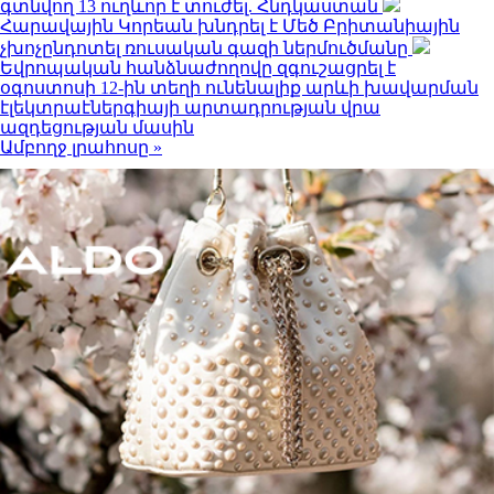
գտնվող 13 ուղևոր է տուժել. Հնդկաստան
Հարավային Կորեան խնդրել է Մեծ Բրիտանիային
չխոչընդոտել ռուսական գազի ներմուծմանը
Եվրոպական հանձնաժողովը զգուշացրել է
օգոստոսի 12-ին տեղի ունենալիք արևի խավարման
էլեկտրաէներգիայի արտադրության վրա
ազդեցության մասին
Ամբողջ լրահոսը »