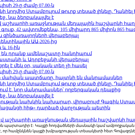
ւլիսի 29-ը ժամը 07.00-ն
 կողմից Ստամբուլում թուրք տեսած լինելը. Դանիել
ջ․ նա ձերբակալվել է
աշխարհի առաջնության մեդալային հաշվարկի հաղ
ւյք, 42 ավտոմեքենա, 105 միլիարդ 865 միլիոն 865 հ
 զինծառայողների վերաբերյալ
ենտինային ԱԱ-2026-ից
 և 16-ին
 են դրանք ամենաշատը հանդիպում
աստանի և Ադրբեջանի վերաբերյալ
լ է մեկ օր, սակայն տեղ չի հասել
ւլիսի 29-ը ժամը 07.00-ն
նի մահվան պատճառը. հայտնի են մանրամասներ
 կողմից Ստամբուլում թուրք տեսած լինելը. Դանիել
ում է. նոր մանրամասներ՝ ողբերգական դեպքից
ջ․ նա ձերբակալվել է
ության նախկին նախարար, վիրաբույժ Գագիկ Ստամ
մացանցի հիթ» դարձած վարչության պետին
աշխարհի առաջնության մեդալային հաշվարկի հա
r.com-ին պարտադիր է: Կայքի հոդվածների մասնակի կամ ամբողջակա
է, որ համընկնեն կայքի խմբագրության տեսակետի հետ:Գովազդ