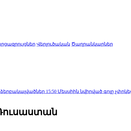
րցազրույցներ
Վերլուծական
Ծաղրանկարներ
լվածներ
15:50
Մեսսիին նվիրված գոլը չփրկեց «Ինտեր Մ
 Ռուսաստան