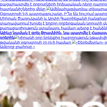
բացահայտվել է ռոբոտների իդեալական դերը դպրոց
հատկանիշներից մեկը
Ամենահազվադեպ տեսարանը
Օգոստոսի 9-ի աստղագուշակը. Ի՞նչ են հուշում աստղ
Միհրան Ծառուկյանի և Արփի Գաբրիելյանի հանգիստ
տաղավարում խոսել է եղբոր ողբերգական կորստի 
քաղաքացիություն ստանալու համար պետք է հանձնել
Ալիևը նամակ է գրել Թրամփին․ նա պատմել է Հայ
օրերին
Կիրակի օրը երկնքից հաջողություն կթափվ
թվականի օգոստոսի 10-16-ի համար
«Շերեմետևո» օ
Ամբողջ լրահոսը »