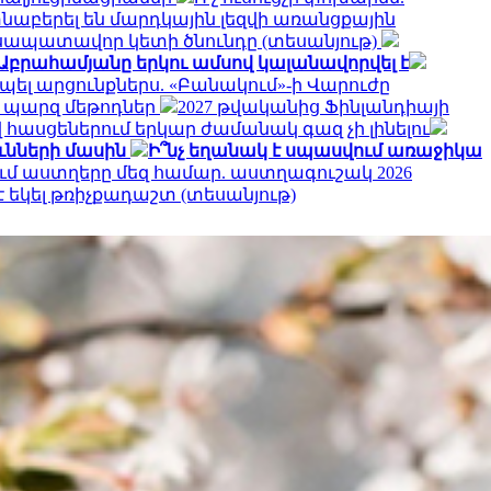
նաբերել են մարդկային լեզվի առանցքային
սապատավոր կետի ծնունդը (տեսանյութ)
Աբրահամյանը երկու ամսով կալանավորվել է
պել արցունքներս. «Բանակում»-ի Վարուժը
մ. պարզ մեթոդներ
2027 թվականից Ֆինլանդիայի
հասցեներում երկար ժամանակ գազ չի լինելու
ւնների մասին
Ի՞նչ եղանակ է սպասվում առաջիկա
ւմ աստղերը մեզ համար. աստղագուշակ 2026
 եկել թռիչքադաշտ (տեսանյութ)