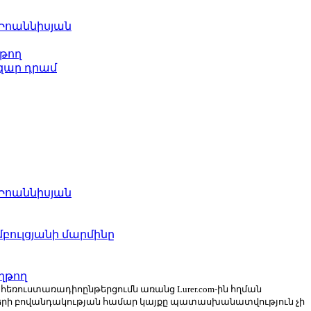
 Իոաննիսյան
թող
ազար դրամ
 Իոաննիսյան
բուլցյանի մարմինը
ղթող
ն հեռուստառադիոընթերցումն առանց Lurer.com-ին հղման
ների բովանդակության համար կայքը պատասխանատվություն չի