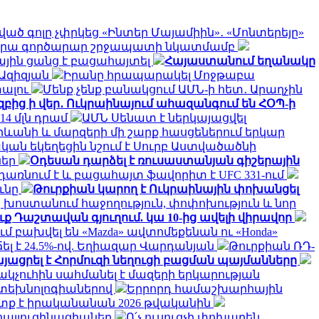
ված գոլը չփրկեց «Ինտեր Մայամիին»․ «Մոնտերեյը»
 և նրա գործարար շրջապատի նկատմամբ
յին ցանց է բացահայտել
Հայաստանում եղանակը
 Ազիզյան
Իրանը հրապարակել Մոջթաբա
տալու
Մենք չենք բանակցում ԱՄՆ-ի հետ․ Արաղչին
ից ի վեր․ Ուկրաինայում ահազանգում են ՀՕՊ-ի
14 մլն դրամ
ԱՄՆ Սենատ է ներկայացվել
րևանի և մարզերի մի շարք հասցեներում երկար
կան եկեղեցին նշում է Սուրբ Աստվածածնի
ներ
Օդեսան դարձել է ռուսաստանյան գիշերային
առնում է և բացահայտ ֆավորիտ է UFC 331-ում
ւնը
Թուրքիան կարող է Ուկրաինային փոխանցել
 խոստանում հաջողություն, փոփոխություն և նոր
ք Դաշտավան գյուղում. կա 10-ից ավելի վիրավոր
մ բախվել են «Mazda» ավտոմեքենան ու «Honda»
ճել է 24.5%-ով. Եղիազար Վարդանյան
Թուրքիան ՌԴ-
յացրել է Հորմուզի նեղուցի բացման պայմանները
կչուհին սահմանել է մազերի երկարության
ի տեխնոլոգիաներով
Երրորդ համաշխարհային
ետք է իրականանան 2026 թվականին
հալյուցինացիաներ
Ո՛չ ուսուցչի փոխարեն.