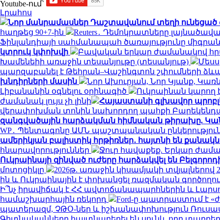
Youtube-ում`
Լրահոս
Նոր մանրամասներ Դաշտավանում տեղի ունեցած 
հաղթեց 90+7-ին
Reuters․ Դեմոկրատները լայնած
Ֆինլանդիայի սահմանապահ ծառայությունը միգրա
կտրուկ կփոխվի
Բավական երկար ժամանակով հրա
Խամենեիի առաջին տեսանյութը (տեսանյութ)
Մեսս
պարզաբանել է Թեհրան–Վաշինգտոն շփումների ձ
խնդիրների մասին
Նոր Ախուրյան, Նոր Կյանք, Կա
Լիբանանին օգնելու օրինագիծ
Ուկրաինան կարող է
ժամանակ լույս չի լինի
Հայաստանի գլխավոր պրոբլե
վերափոխման տոնին նախորդող պահքի Բարեկենդ
զանգվածային հարձակման հիմնական թիրախը. Կան
WP․ Պենտագոնը ԱՄՆ պաշտպանական ընկերությունն
ամերիկյան բալիստիկ հրթիռներ․ հայտնի են քանակ
հնարավորություններ
Ջուր հավաքեք. Երկար ժաման
Ուկրաինայի զինված ուժերը հարձակվել են Բելգորո
մոտոցիկլը
2026թ. առաջին կիսամյակի տվյալներով 
ին և Ուկրաինային է փոխանցել ռազմական գործողո
Ի՞նչ իրավիճակ է ՀՀ ավտոճանապարհներին և Լարս
համաշխարհային ռեկորդ
Ford-ը պատրաստում է «
պատերազմ, ՉԹՕ-ներ և իշխանափոխություն Ռուսաս
Գիտնականները հայտնաբերել են սունկ, որը տարբե