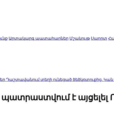
ւնք
Արտակարգ պատահարներ
Մշակույթ
Սպորտ
Հա
նում տեղի ունեցած ծեծկռտուքից. Կան ձերբակա
պատրաստվում է այցելել