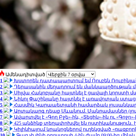
Ամենադիտված
1
Խստորեն դատապարտում եմ Ռուբեն Ռուբինյանի
2
Դերասանին մեղադրում են մանկապղծության մե
3
Սիլվա Հակոբյանը հայտնել է ցավալի կորստի մ
4
Նիկոլ Փաշինյանը հայտնել է առավոտյան ստ
5
Հասմիկ Կարապետյանի համարձակ լուսանկարն
6
Արտակարգ դեպք Սևանում. Մանրամասներ (լո
7
Ավարտվել է «Գող Բջե»-ին, «Տեցիկ»-ին ու «Գոջ
8
425 անձինք տեղափոխվել են ոստիկանություն․
9
Կիլիկիայում կրակոցներով ուղեկցված «ռազբո
10
Գազ չի լինի օգոստոսի 4-ին ժամը 09:00-ից մինչև