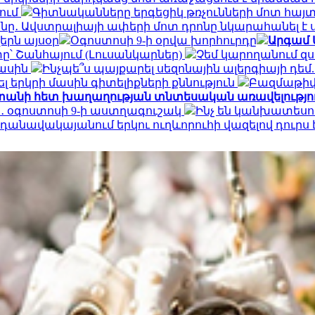
ում
Գիտնականները երգեցիկ թռչունների մոտ հայտ
․ Ավստրալիայի ափերի մոտ դրոնը նկարահանել է 
երն այսօր
Օգոստոսի 9-ի օրվա խորհուրդը
Արգամ 
ը՝ Շանհայում (Լուսանկարներ)
Չեմ կարողանում զս
մասին
Ինչպե՞ս պայքարել սեզոնային ալերգիայի դե
 երկրի մասին գիտելիքների քննություն
Բազմաթիվ 
աստանի հետ խաղաղության տնտեսական առավելությո
ի․ օգոստոսի 9-ի աստղագուշակ
Ինչ են կանխատեսո
դանավակայանում երկու ուղևորուհի վազելով դուրս է