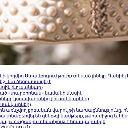
 կողմից Ստամբուլում թուրք տեսած լինելը. Դանիել
ջ․ նա ձերբակալվել է
ասին (Լուսանկար)
ացած «տարօրինակ» նամակի մասին
երը՝ լողավազանից (լուսանկարներ)
ւսանկարներ)
ո»-ին առնչվող քրեական վարույթի նախաքննությունը. ի
 հայտնաբերվել են զենք-զինամթերք, թմրամիջոց և հ
րկայի» բացառիկ տեսանյութ է հրապարակվել
 ժամը 18:00-ն