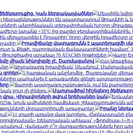
ծեծկռտուքից. Կան ձերբակալվածներ
Մեսսիին նվիր
ավալ հետաքննություններ են պատրաստում Թրամփի
նտների անօրինական տեղափոխման խոշոր միջազգա
ժեշտ կտանք +35°C-ից բարձր ջերմաստիճաններին.
ին վերադարձել է Ռոսարիո՝ հորը վերջին հրաժեշտը 
ևաչափը
Իրավիճակը վատագույնն է պատերազմի սկզբ
ռնուտ և Քեթի․ դպրոցական ճանապարհների համար՝ 3
 Թուրքիայից ստանալ 70 ATACMS հրթիռներ
Վաղը Ե
մը միայն նիկոլիզմը չէ․ Շարմազանով
Հայ Առաքելա
անը
Արտակարգ իրավիճակ՝ Սևանում. Մանրամաս
 զոհեր
5 հաղթանակ անընդմեջ․ Ծառուկյանը վերադ
երից պահանջել է արագացնել զենքի արտադրությո
ները
Տարոյի աստղագուշակություն. ում են քարտերը
ակ ջուր չի լինելու
Մարտաֆիլմ հիշեցնող ծեծկռտու
դի վրա․ Վիրավորների թվում երեխաներ կան
Երևանու
2025թ. նույն ամիսների համեմատ շինարարությունն ա
ւթյունների մորատորիումի առաջարկը
Իրանը ներկա
ում
11 տարի առանց մազ կտրելու. Հնդկաստանի բնա
ժողովրդական» էլեկտրական պիկապ՝ «Ֆորմուլա-1»-
տանում․ Վանգայի ո՞ր մարգարեություններն իբր պ
ր երկրների մարդկանց մոտ առաջացնում է միանման 