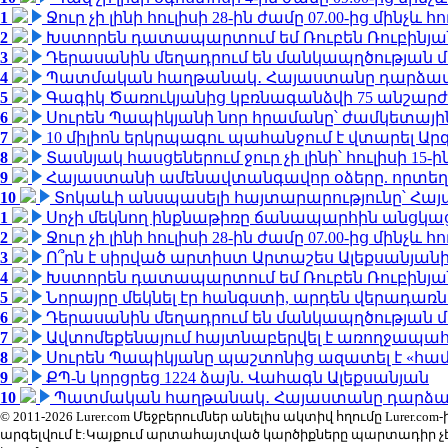
1
Ջուր չի լինի հուլիսի 28-ին ժամը 07.00-ից մինչև հո
2
Խստորեն դատապարտում եմ Ռուբեն Ռուբինյանի
3
Դերասանին մեղադրում են մանկապղծության մե
4
Պատմական հաղթանակ․ Հայաստանը դարձավ 
5
Գագիկ Ծառուկյանից կբռնագանձվի 75 անշարժ գո
6
Սուրեն Պապիկյանի նոր հրամանը՝ ժամկետային
7
10 միլիոն երկրպագու պահանջում է վտարել Արգ
8
Տասնյակ հասցեներում ջուր չի լինի՝ հուլիսի 15-ին
9
Հայաստանի ամենավտանգավոր օձերը. որտեղ
10
Տոկաևի անսպասելի հայտարարությունը՝ Հայ
1
Սոչի մեկնող ինքնաթիռը ճանապարհին անցկացրե
2
Ջուր չի լինի հուլիսի 28-ին ժամը 07.00-ից մինչև հո
3
Ո՞րն է սիրված արտիստ Արտաշես Ալեքսանյա
4
Խստորեն դատապարտում եմ Ռուբեն Ռուբինյանի
5
Նորայրը մեկնել էր հանգստի, արդեն վերադառն
6
Դերասանին մեղադրում են մանկապղծության մե
7
Ավտոմեքենայում հայտնաբերվել է առողջապահ
8
Սուրեն Պապիկյանը պաշտոնից ազատել է «հա
9
ՔՊ-ն կորցրեց 1224 ձայն. Վահագն Ալեքսանյան
10
Պատմական հաղթանակ․ Հայաստանը դարձավ 
© 2011-2026 Lurer.com Մեջբերումներ անելիս ակտիվ հղումը Lure
արգելվում է:Կայքում արտահայտված կարծիքները պարտադիր չ