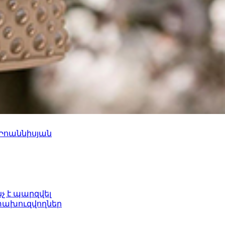
 Իոաննիսյան
նչ է պարզվել
ետախուզվողներ