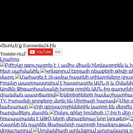
Հետևե՛ք Euromedia24-ին
Youtube-ում`
Լրահոս
Բժիշկը զգուշացրել է 1 ամիս միայն հնդկացորեն 
հետ սահմանին
Կոնգոյում էբոլայի դեպքերի թիվը գ
մարդ
Մահացել է 26-ամյա հայտնի տիկտոկերը (լու
Իրանը պատրաստվում է հաստատել ԱՄՆ-ի և Օման
Արմեն Ջիգարխանյանի խորթ որդին ԱՄՆ-ից գաղտնի
փակման պատճառով
Եկեղեցիների համաշխարհայ
TV. Իսրայելի զորքերը մտել են Սիրիայի հարավ
Մեր 
նախարար
Հղի զբոսաշրջիկներին կարող են մերժել
հարվածելու մասին
Ոսկու գինը հունիսի 17-ից ի վ
հրապարակել է ԱԹՕ-ների վերաբերյալ նոր նյութեր
Հայտնի են դարձել Թաիլանդի դպրոցի հրաձգությա
մրցաշարում
Սլովակիայի արևելքում արտակարգ դ