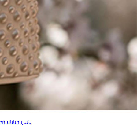
 Իոաննիսյան