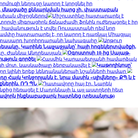
որմուզի նեղուցը կարող է կորցնել իր
ջ, մնացածը քննարկման հարց չի․ փաստաբան
ասխան միջոցներով
Միշուստինը հայտարարել է
տորմը միգրացիոն ճգնաժամի ֆոնին ուժեղացրել է իր
հավանություն է տվել Ռուսաստանի դեմ նոր
ամփը հայտարարել է, որ կարող է դառնալ Միացյալ
երիտասարդ խորհրդարանի նախագահը
Արթուր
եսակը․ Կարինե Նալչաջյանը՝ հայի հոգեկերտվածքի,
րգը․ Ժաննա Անդրեասյան
Օգոստոսի 10-ից Սայաթ-
ւթյուն գործել
Հասմիկ Կարապետյանի համարձակ
 մոտ. կասկածյալը ձերբակալվել է
Կաթողիկոսը՝
որ կլինի երեք կենդանակերպի նշանների համար
ը Հայկ Կոնջորյանն է․ նրա մասին «սլիվները» ՔՊ-ն է
ներին. ՌԴ ՊՆ
Դատավորը հայ էր․ Նարեկ
նքից հեռացել է Մադոննայի և այլ աստղերի հետ
ավորն ինքնաբացարկ հայտնեց (տեսանյութ)