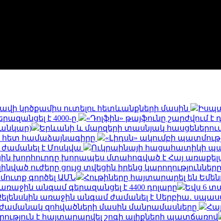
և հավի կրծքամիս ուտելու հետևանքների մասին
Իսպա
երազանցել է 4000-ը
«Դոլֆին» թայֆունը շարժվում է
սանկար)
Երևանի և մարզերի տասնյակ հասցեներում օգո
ի հետ համաձայնագիրը
«Լիդսն» ակումբի պատմու
 ժամանել է Մոսկվա
Ուկրաինայի հացահատիկի պահ
ին խորհուրդը խորապես մտահոգված է Հայ առաքելա
զինված ուժերը ցույց տվեցին իրենց կարողությունն
 մուտք գործել ԱՄՆ
Հութիները հայտարարել են Եմե
եր առաջին անգամ գերազանցել է 4400 դոլարը
Եվս 6 տ
Զելենսկին առաջին անգամ ժամանել է Սերբիա․ սպասվ
ն ժամանակ զոհվածների մասին մանրամասները
Հայ
րություն է հայտարարվել շոգի ալիքների պատճառով