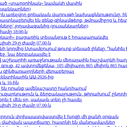
ացած «տարօրինակ» նամակի մասին
ւսանկարներ)
ո»-ին առնչվող քրեական վարույթի նախաքննությունը. ի
 հայտնաբերվել են զենք-զինամթերք, թմրամիջոց և հ
երը՝ լողավազանից (լուսանկարներ)
ժամը 18:00-ն
որկայի» բացառիկ տեսանյութ է հրապարակվել
ւլիսի 29-ը ժամը 07.00-ն
 կողմից Ստամբուլում թուրք տեսած լինելը. Դանիել
ջ․ նա ձերբակալվել է
աշխարհի առաջնության մեդալային հաշվարկի հաղ
ւյք, 42 ավտոմեքենա, 105 միլիարդ 865 միլիոն 865 հ
 զինծառայողների վերաբերյալ
ենտինային ԱԱ-2026-ից
 և 16-ին
 են դրանք ամենաշատը հանդիպում
ւզարկություն և ձերբակալություն․ թիրախում՝ ընդդ
լ է մեկ օր, սակայն տեղ չի հասել
ւլիսի 29-ը ժամը 07.00-ն
րդուն փոխպատվաստվել է խոզի մի քանի օրգան
նի մահվան պատճառը. հայտնի են մանրամասներ