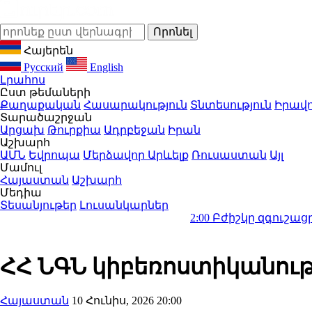
Հայերեն
Русский
English
Լրահոս
Ըստ թեմաների
Քաղաքական
Հասարակություն
Տնտեսություն
Իրավո
Տարածաշրջան
Արցախ
Թուրքիա
Ադրբեջան
Իրան
Աշխարհ
ԱՄՆ
Եվրոպա
Մերձավոր Արևելք
Ռուսաստան
Այլ
Մամուլ
Հայաստան
Աշխարհ
Մեդիա
Տեսանյութեր
Լուսանկարներ
2:00
Բժիշկը զգուշացրել է 1 ա
ՀՀ ՆԳՆ կիբեռոստիկանությ
Հայաստան
10 Հունիս, 2026 20:00