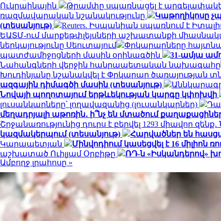
Ուկրաինային
Թրամփը սպառնացել է արգելափակել
ռազմավարական նշանակությունը
Կաթողիկոսը չպ
(տեսանյութ)
Reuters. Իսպանիան սպառնում է Իտ
ԵԱՏՄ-ում մարքեթփլեյսների աշխատանքի միասնակ
ներկայությունը Սեուտայում
Փրկարարները հայտնաբ
պատժամիջոցների մասին օրինագծին
31-ամյա ամ
Նահանգների վերջին հանրապետական ​​նախագահը
Խուդինյանը նշանակվել է Փրկարար ծառայության 
ազգային դիմագծի մասին (տեսանյութ)
Աննկարագրե
Նովայի պողոտայում երթևեկության կարգը կփոխվի
լուսանկարները՝ լողավազանից (լուսանկարներ)
Դա
մեղադրյալի աթոռին․ ի՞նչ են մտածում քաղաքացինե
Շրջանառությունից դուրս է բերվել 1293 միավոր զենք
կազմակերպում (տեսանյութ)
Հարվածներ են հասց
Կարապետյան
Մինվոդիում կասեցվել է 16 միլիո
աշխատած Ուիլյամ Օրբիթը
ՌԴ-ն «Իսկանդերով» խ
Ամբողջ լրահոսը »