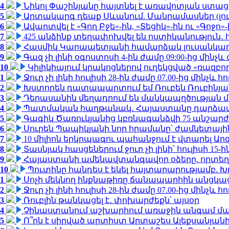
4
Նիկոլ Փաշինյանը հայտնել է առավոտյան ստ
5
Արտակարգ դեպք Սևանում. Մանրամասներ (լո
6
Ավարտվել է «Գող Բջե»-ին, «Տեցիկ»-ին ու «Գոջ
7
425 անձինք տեղափոխվել են ոստիկանություն․
8
Հասմիկ Կարապետյանի համարձակ լուսանկարն
9
Գազ չի լինի օգոստոսի 4-ին ժամը 09:00-ից մինչև 
10
Կիլիկիայում կրակոցներով ուղեկցված «ռազբ
1
Ջուր չի լինի հուլիսի 28-ին ժամը 07.00-ից մինչև հո
2
Խստորեն դատապարտում եմ Ռուբեն Ռուբինյանի
3
Դերասանին մեղադրում են մանկապղծության մե
4
Պատմական հաղթանակ․ Հայաստանը դարձավ 
5
Գագիկ Ծառուկյանից կբռնագանձվի 75 անշարժ գո
6
Սուրեն Պապիկյանի նոր հրամանը՝ ժամկետային
7
10 միլիոն երկրպագու պահանջում է վտարել Արգ
8
Տասնյակ հասցեներում ջուր չի լինի՝ հուլիսի 15-ին
9
Հայաստանի ամենավտանգավոր օձերը. որտեղ
10
Պուտինը հանդես է եկել հայտարարությամբ. Խո
1
Սոչի մեկնող ինքնաթիռը ճանապարհին անցկացրե
2
Ջուր չի լինի հուլիսի 28-ին ժամը 07.00-ից մինչև հո
3
Ռուբլին թանկացել է․ փոխարժեքն՝ այսօր
4
Չինաստանում աշխարհում առաջին անգամ մա
5
Ո՞րն է սիրված արտիստ Արտաշես Ալեքսանյա