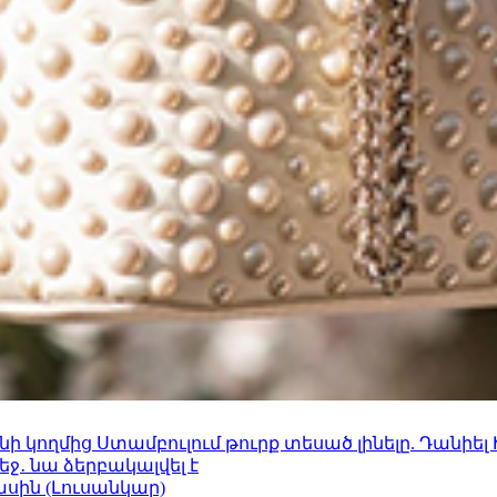
 կողմից Ստամբուլում թուրք տեսած լինելը. Դանիել
ջ․ նա ձերբակալվել է
ասին (Լուսանկար)