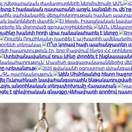
 շվեյցարական ժամացույցների ներմուծումը ԱՄՆ
Հ
ետք է հայկական դատարանի առջև կանգնի ու վե՛ր
ալիային սահմանային վերահսկողության համար պատ
ան կանոնների մասին
El Mundo. Իսպանական նավա
երել են մոլորված զբոսաշրջիկներին
ԱՄՆ Սենատը 
ուսինը խանդի հողի վրա դանակահարել է կնոջը
Թր
Ռուբեն Ռուբինյանը դարձել է աշխարհի ամենա
տնօրենի տեղակալ
Ո՞ւր կորավ հայի պահանջատեր տ
լի հպարտություն էր, երբ Բաքվում հնչեց ՀՀ օրհնե
Ստեփանավանում ռուս կինը փորձել է ինքնասպանո
նակահարություն՝ Մասիսի գազալցակայաններից մեկի
րը (տեսանյութ)
2026 թվականի օգոստոսը վտանգավ
․ ՆԳՆ ոստիկանություն
Ալեն Սիմոնյանից հետո հաջորդ
վել Ուկրաինայի նավահանգստային ենթակառուցվածք
ն ռուբլու անօրինական տեղափոխումը Հայաստան
Կյա
ոցել է զինվորական գնացքը.Վեհափառի գործով դատ