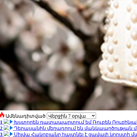
Ամենադիտված
1
Խստորեն դատապարտում եմ Ռուբեն Ռուբինյանի
2
Դերասանին մեղադրում են մանկապղծության մե
3
Սիլվա Հակոբյանը հայտնել է ցավալի կորստի մ