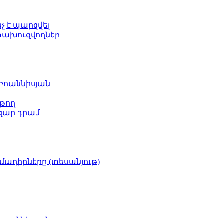
նչ է պարզվել
ետախուզվողներ
 Իոաննիսյան
թող
ազար դրամ
իմադիրները (տեսանյութ)