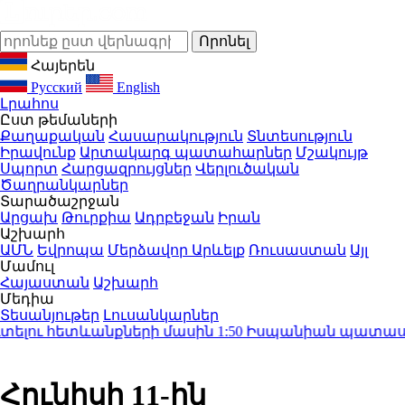
Հայերեն
Русский
English
Լրահոս
Ըստ թեմաների
Քաղաքական
Հասարակություն
Տնտեսություն
Իրավունք
Արտակարգ պատահարներ
Մշակույթ
Սպորտ
Հարցազրույցներ
Վերլուծական
Ծաղրանկարներ
Տարածաշրջան
Արցախ
Թուրքիա
Ադրբեջան
Իրան
Աշխարհ
ԱՄՆ
Եվրոպա
Մերձավոր Արևելք
Ռուսաստան
Այլ
Մամուլ
Հայաստան
Աշխարհ
Մեդիա
Տեսանյութեր
Լուսանկարներ
ելու հետևանքների մասին
1:50
Իսպանիան պատասխան մ
Հունիսի 11-ին