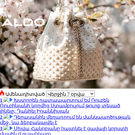
Ամենադիտված
1
Խստորեն դատապարտում եմ Ռուբեն
Ռուբինյանի կողմից Ստամբուլում թուրք տեսած
լինելը. Դանիել Իոաննիսյան
2
Դերասանին մեղադրում են մանկապղծության
մեջ․ նա ձերբակալվել է
3
Սիլվա Հակոբյանը հայտնել է ցավալի կորստի
մասին (Լուսանկար)