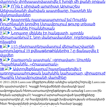
մարդուն փոխպատվաստվել է խոզի մի քանի օրգան
5
Ո՞րն է սիրված արտիստ Արտաշես
Ալեքսանյանի մահվան պատճառը. հայտնի են
մանրամասներ
6
Խստորեն դատապարտում եմ Ռուբեն
Ռուբինյանի կողմից Ստամբուլում թուրք տեսած
լինելը. Դանիել Իոաննիսյան
7
Նորայրը մեկնել էր հանգստի, արդեն
վերադառնում է. նոր մանրամասներ՝ ողբերգական
դեպքից
8
1/15 ընտրատեղամասում վերահաշվարկի
արդյունքում 19 քվեաթերթիկներից 7-ը ճանաչվել է
վավեր
9
Շառաչուն ապտակ՝ «զորավար» Սուրեն
Պապիկյանին․ «Հրապարակ»
10
Ավտոմեքենայում հայտնաբերվել է
առողջապահության նախկին նախարար, վիրաբույժ
Գագիկ Ստամբուլցյանի մարմինը
© 2011-2026 Lurer.com Մեջբերումներ անելիս ակտիվ հղումը Lurer.com-
ին պարտադիր է: Կայքի հոդվածների մասնակի կամ
ամբողջական հեռուստառադիոընթերցումն առանց Lurer.com-ին
հղման արգելվում է:Կայքում արտահայտված կարծիքները
պարտադիր չէ, որ համընկնեն կայքի խմբագրության տեսակետի
հետ:Գովազդների բովանդակության համար կայքը