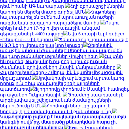
կարողությունները աշխարհի ամենաթանկ բանակի
դեմ. Իրանի ԱԳ նախարար
Հղի զբոսաշրջիկներին
կարող են մերժել մուտք գործել ԱՄՆ
Հութիները
հայտարարել են Եմենում պրոսաուդյան ուժերի
ռազմական բազային հարվածելու մասին
Ոսկու
գինը հունիսի 17-ից ի վեր առաջին անգամ
գերազանցել է 4400 դոլարը
Եվս 6 տարի և ընդմիշտ
«Ռեալում»․ Վինիսիուս
Պենտագոնը հրապարակել է
ԱԹՕ-ների վերաբերյալ նոր նյութեր
Զելենսկին
առաջին անգամ ժամանել է Սերբիա․ սպասվում են
կարևոր բանակցություններ Վուչիչի հետ
Հայտնի
են դարձել Թաիլանդի դպրոցի հրաձգության
ժամանակ զոհվածների մասին մանրամասները
Հայ ուշուիստները 37 մեդալ են նվաճել միջազգային
մրցաշարում
Սլովակիայի արևելքում արտակարգ
դրություն է հայտարարվել շոգի ալիքների
պատճառով
Ֆյոդորովը փորձում է Մասկին համոզել,
որ աջակցի Ուկրաինային
Թրամփը սպառնացել է
արգելափակել շվեյցարական ժամացույցների
ներմուծումը ԱՄՆ
Հորմուզի նեղուցը կարող է
կորցնել իր ռազմավարական նշանակությունը
Կաթողիկոսը չպետք է հայկական դատարանի առջև
կանգնի ու վե՛րջ, մնացածը քննարկման հարց չի․
փաստաբան (տեսանյութ)
Reuters. Իսպանիան